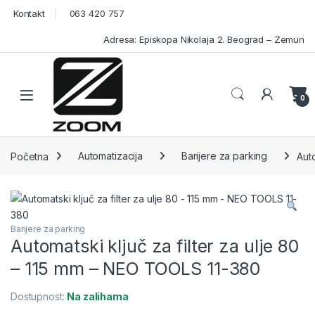
Skip to navigation
Skip to content
Kontakt
063 420 757
Adresa: Episkopa Nikolaja 2. Beograd – Zemun
Open
0
Početna
Automatizacija
Barijere za parking
Auto
Barijere za parking
Automatski ključ za filter za ulje 80
– 115 mm – NEO TOOLS 11-380
Dostupnost:
Na zalihama