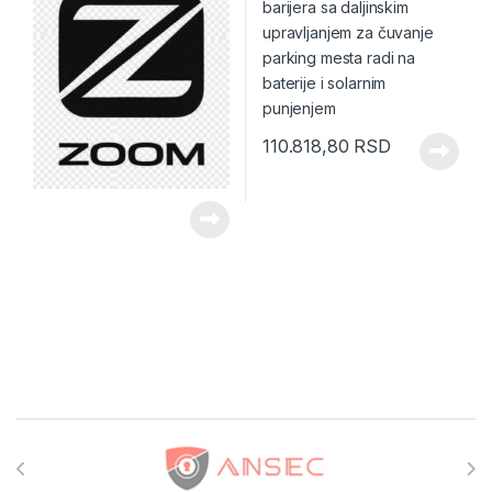
110.818,80
RSD
Brands Carousel