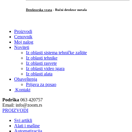
Detektorska vrata
- Ručni detektor metala
.
Proizvodi
Cenovnik
Moj nalog
Noviteti
Iz oblasti sistema tehničke zaštite
Iz oblasti tehnike
Iz oblasti rasvete
Iz oblasti video igara
Iz oblasti alata
Obaveštenja
Prijava za posao
Kontakt
Podrška
063 420757
Email: info@zoom.rs
PROIZVODI
Svi artikli
Alati i mašine
Automatizacija