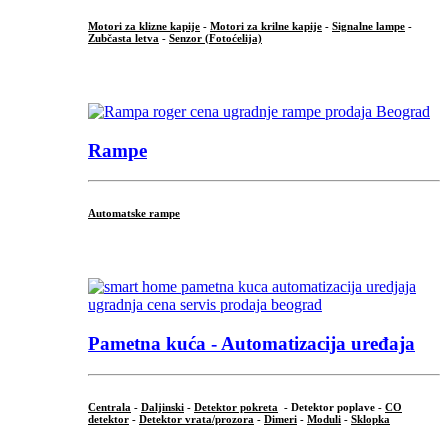
Motori za klizne kapije
-
Motori za krilne kapije
-
Signalne lampe
-
Zubčasta letva
-
Senzor (Fotoćelija)
...
Rampe
Automatske rampe
...
Pametna kuća - Automatizacija uređaja
Centrala
-
Daljinski
-
Detektor pokreta
- Detektor poplave -
CO
detektor
-
Detektor vrata/prozora
-
Dimeri
-
Moduli
-
Sklopka