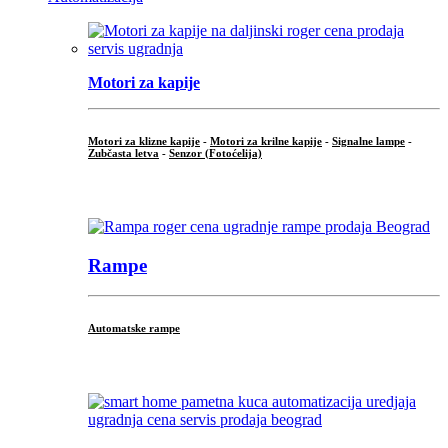
Motori za kapije
Motori za klizne kapije
-
Motori za krilne kapije
-
Signalne lampe
-
Zubčasta letva
-
Senzor (Fotoćelija)
...
Rampe
Automatske rampe
...