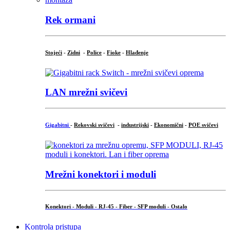
Rek ormani
Stojeći
-
Zidni
-
Police
-
Fioke
-
Hlađenje
LAN mrežni svičevi
Gigabitni
-
Rekovski svičevi
-
industrijski
-
Ekonomični
-
POE svičevi
Mrežni konektori i moduli
Konektori - Moduli - RJ-45 - Fiber - SFP moduli - Ostalo
Kontrola pristupa