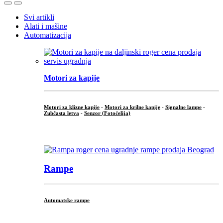
Open
Close
Svi artikli
Alati i mašine
Automatizacija
Motori za kapije
Motori za klizne kapije
-
Motori za krilne kapije
-
Signalne lampe
-
Zubčasta letva
-
Senzor (Fotoćelija)
...
Rampe
Automatske rampe
...