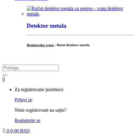
Detektor metala
Detektorska vrata
- Ručni detektor metala
.
Search
for:
0
My
Za registrovane posetioce
Account
Prijavi se
Niste registrovani na sajtu?
Registrujte se
0
0,00
RSD