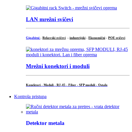
LAN mrežni svičevi
Gigabitni
-
Rekovski svičevi
-
industrijski
-
Ekonomični
-
POE svičevi
Mrežni konektori i moduli
Konektori - Moduli - RJ-45 - Fiber - SFP moduli - Ostalo
Kontrola pristupa
Detektor metala