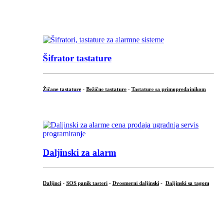
...
...
Šifrator tastature
Žičane tastature
-
Bežične tastature
-
Tastature sa primopredajnikom
...
Daljinski za alarm
Daljinci
-
SOS panik tasteri
-
Dvosmerni daljinski
-
Daljinski sa tagom
...