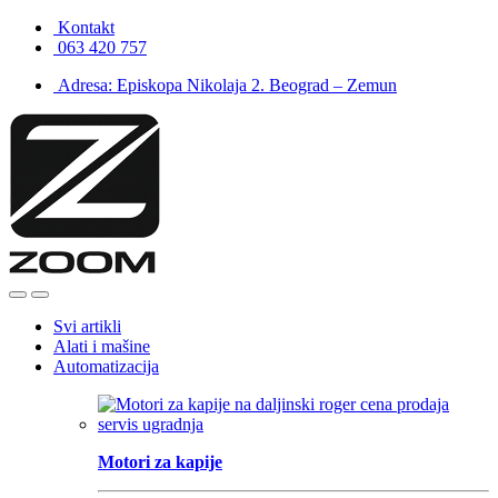
Skip
Skip
Kontakt
to
to
063 420 757
navigation
content
Adresa: Episkopa Nikolaja 2. Beograd – Zemun
Open
Close
Svi artikli
Alati i mašine
Automatizacija
Motori za kapije