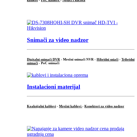
kamere
-
PoC kamere
-
Nosači i kućišta
.
Snimači za video nadzor
Digitalni snimači DVR
- Mrežni snimači NVR -
Hibridni sniači
-
Tribridni
snimači
- PoC snimači
Instalacioni materijal
Koaksijalni kablovi
-
Mrežni kablovi
-
Konektori za video nadzor
...