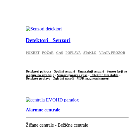
...
.
Detektori - Senzori
POKRET
POŽAR
GAS
POPLAVA
STAKLO
VRATA-PROZOR
Detektori pokreta
-
Spoljni senzori
-
Unutrašnji senzori
-
Senzor koji ne
reaguje na životinje
-
Senzori požara i gasa
-
Detektor lom stakla
-
Detektor poplave
-
Zglobni nosači
-
MUK magnetni senzori
.
Alarmne centrale
Žičane centrale
-
Bežične centrale