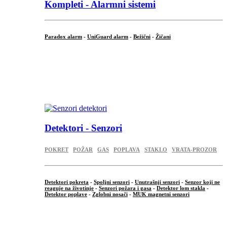
Kompleti - Alarmni sistemi
Paradox alarm
-
UniGuard alarm
-
Bežični
-
Žičani
...
...
.
Detektori - Senzori
POKRET
POŽAR
GAS
POPLAVA
STAKLO
VRATA-PROZOR
Detektori pokreta
-
Spoljni senzori
-
Unutrašnji senzori
-
Senzor koji ne
reaguje na životinje
-
Senzori požara i gasa
-
Detektor lom stakla
-
Detektor poplave
-
Zglobni nosači
-
MUK magnetni senzori
.