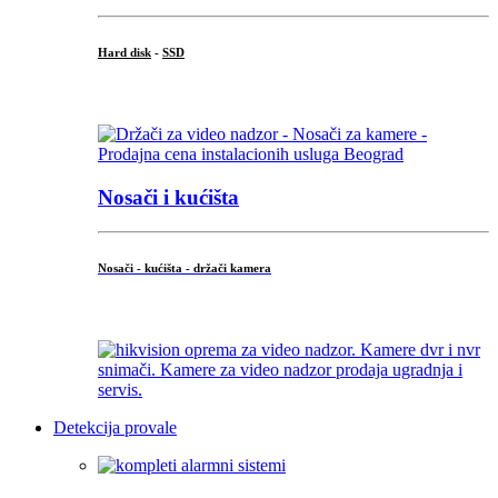
Hard disk
-
SSD
...
Nosači i kućišta
Nosači - kućišta - držači kamera
...
Detekcija provale