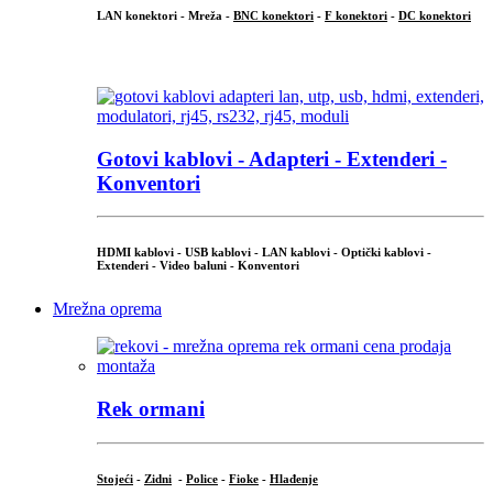
LAN konektori - Mreža -
BNC konektori
-
F konektori
-
DC konektori
...
Gotovi kablovi - Adapteri - Extenderi -
Konventori
HDMI kablovi - USB kablovi - LAN kablovi - Optički kablovi -
Extenderi - Video baluni - Konventori
Mrežna oprema
Rek ormani
Stojeći
-
Zidni
-
Police
-
Fioke
-
Hlađenje