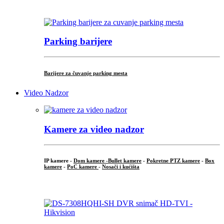
...
Parking barijere
Barijere za čuvanje parking mesta
Video Nadzor
Kamere za video nadzor
IP kamere -
Dom kamere -
Bullet kamere
-
Pokretne PTZ kamere
-
Box
kamere
-
PoC kamere
-
Nosači i kućišta
.