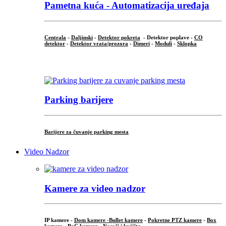
Pametna kuća - Automatizacija uređaja
Centrala
-
Daljinski
-
Detektor pokreta
- Detektor poplave -
CO
detektor
-
Detektor vrata/prozora
-
Dimeri
-
Moduli
-
Sklopka
...
Parking barijere
Barijere za čuvanje parking mesta
Video Nadzor
Kamere za video nadzor
IP kamere -
Dom kamere -
Bullet kamere
-
Pokretne PTZ kamere
-
Box