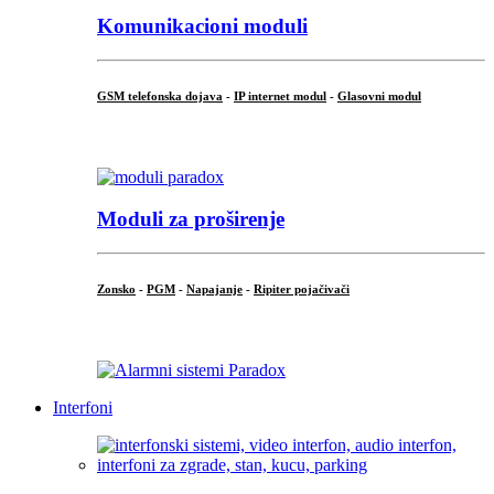
Komunikacioni moduli
GSM telefonska dojava
-
IP internet modul
-
Glasovni modul
...
Moduli za proširenje
Zonsko
-
PGM
-
Napajanje
-
Ripiter pojačivači
...
Interfoni