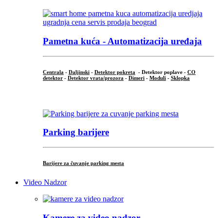
Pametna kuća - Automatizacija uređaja
Centrala
-
Daljinski
-
Detektor pokreta
- Detektor poplave -
CO
detektor
-
Detektor vrata/prozora
-
Dimeri
-
Moduli
-
Sklopka
...
Parking barijere
Barijere za čuvanje parking mesta
Video Nadzor
Kamere za video nadzor