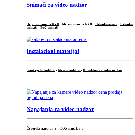
Snimači za video nadzor
Digitalni snimači DVR
- Mrežni snimači NVR -
Hibridni sniači
-
Tribridni
snimači
- PoC snimači
Instalacioni materijal
Koaksijalni kablovi
-
Mrežni kablovi
-
Konektori za video nadzor
...
Napajanja za video nadzor
Čoperska napajanja - BOX napajanja