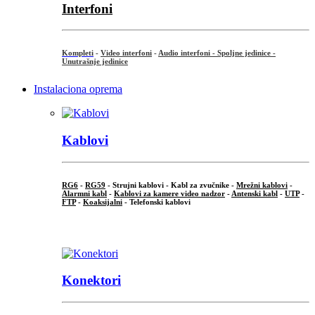
Interfoni
Kompleti
-
Video interfoni
-
Audio interfoni - Spoljne jedinice -
Unutrašnje jedinice
Instalaciona oprema
Kablovi
RG6
-
RG59
- Strujni kablovi - Kabl za zvučnike -
Mrežni kablovi
-
Alarmni kabl
-
Kablovi za kamere video nadzor
-
Antenski kabl
-
UTP
-
FTP
-
Koaksijalni
- Telefonski kablovi
...
Konektori