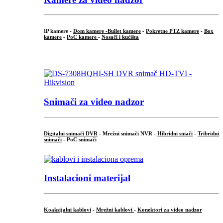
IP kamere -
Dom kamere -
Bullet kamere
-
Pokretne PTZ kamere
-
Box
kamere
-
PoC kamere
-
Nosači i kućišta
.
Snimači za video nadzor
Digitalni snimači DVR
- Mrežni snimači NVR -
Hibridni sniači
-
Tribridni
snimači
- PoC snimači
Instalacioni materijal
Koaksijalni kablovi
-
Mrežni kablovi
-
Konektori za video nadzor