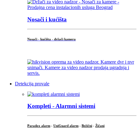
Nosači i kućišta
Nosači - kućišta - držači kamera
...
Detekcija provale
Kompleti - Alarmni sistemi
Paradox alarm
-
UniGuard alarm
-
Bežični
-
Žičani
...