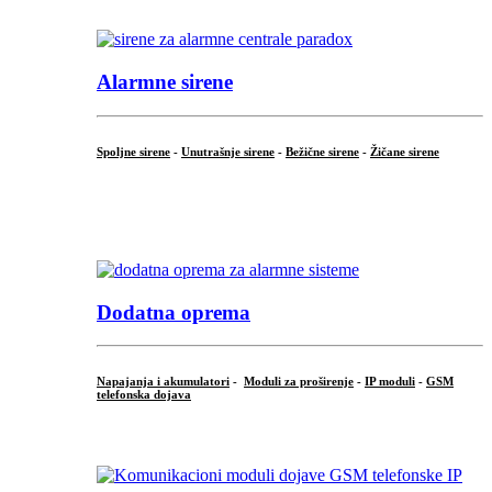
.
Alarmne sirene
Spoljne sirene
-
Unutrašnje sirene
-
Bežične sirene
-
Žičane sirene
...
.
Dodatna oprema
Napajanja i akumulatori
-
Moduli za proširenje
-
IP moduli
-
GSM
telefonska dojava
...