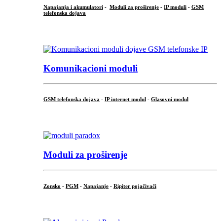
Napajanja i akumulatori
-
Moduli za proširenje
-
IP moduli
-
GSM
telefonska dojava
...
Komunikacioni moduli
GSM telefonska dojava
-
IP internet modul
-
Glasovni modul
...
Moduli za proširenje
Zonsko
-
PGM
-
Napajanje
-
Ripiter pojačivači
...