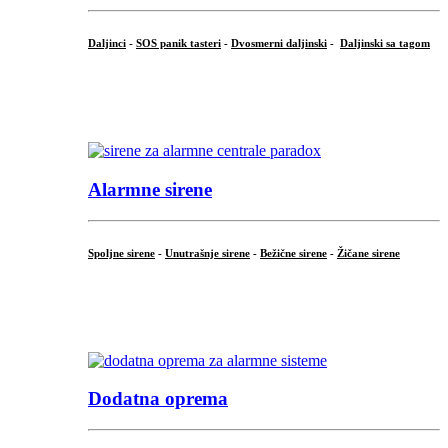
Daljinci
-
SOS panik tasteri
-
Dvosmerni daljinski
-
Daljinski sa tagom
...
.
Alarmne sirene
Spoljne sirene
-
Unutrašnje sirene
-
Bežične sirene
-
Žičane sirene
...
.
Dodatna oprema