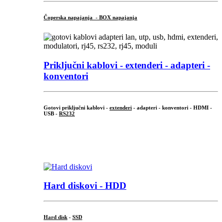
Čoperska napajanja - BOX napajanja
Priključni
kablovi - extenderi - adapteri -
konventori
Gotovi priključni kablovi -
extenderi
- adapteri - konventori - HDMI -
USB -
RS232
...
.
Hard diskovi - HDD
Hard disk
-
SSD