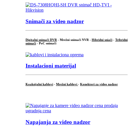
Snimači za video nadzor
Digitalni snimači DVR
- Mrežni snimači NVR -
Hibridni sniači
-
Tribridni
snimači
- PoC snimači
Instalacioni materijal
Koaksijalni kablovi
-
Mrežni kablovi
-
Konektori za video nadzor
...
Napajanja za video nadzor