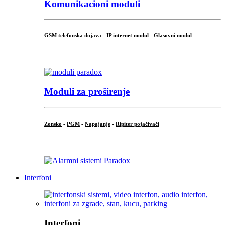
Komunikacioni moduli
GSM telefonska dojava
-
IP internet modul
-
Glasovni modul
...
Moduli za proširenje
Zonsko
-
PGM
-
Napajanje
-
Ripiter pojačivači
...
Interfoni
Interfoni