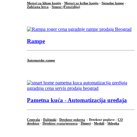
Motori za klizne kapije
-
Motori za krilne kapije
-
Signalne lampe
-
Zubčasta letva
-
Senzor (Fotoćelija)
...
Rampe
Automatske rampe
...
Pametna kuća - Automatizacija uređaja
Centrala
-
Daljinski
-
Detektor pokreta
- Detektor poplave -
CO
detektor
-
Detektor vrata/prozora
-
Dimeri
-
Moduli
-
Sklopka
...