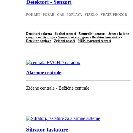
Detektori - Senzori
POKRET
POŽAR
GAS
POPLAVA
STAKLO
VRATA-PROZOR
Detektori pokreta
-
Spoljni senzori
-
Unutrašnji senzori
-
Senzor koji ne
reaguje na životinje
-
Senzori požara i gasa
-
Detektor lom stakla
-
Detektor poplave
-
Zglobni nosači
-
MUK magnetni senzori
.
Alarmne centrale
Žičane centrale
-
Bežične centrale
...
...
Šifrator tastature