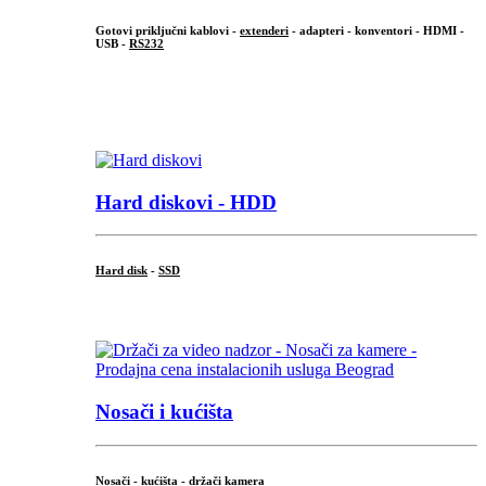
Gotovi priključni kablovi -
extenderi
- adapteri - konventori - HDMI -
USB -
RS232
...
.
Hard diskovi - HDD
Hard disk
-
SSD
...
Nosači i kućišta
Nosači - kućišta - držači kamera