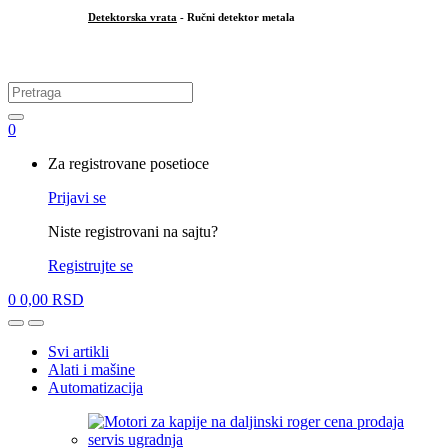
Detektorska vrata
- Ručni detektor metala
.
Search
for:
0
My
Za registrovane posetioce
Account
Prijavi se
Niste registrovani na sajtu?
Registrujte se
0
0,00
RSD
Open
Close
Svi artikli
Alati i mašine
Automatizacija