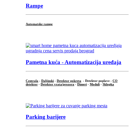
Rampe
Automatske rampe
...
Pametna kuća - Automatizacija uređaja
Centrala
-
Daljinski
-
Detektor pokreta
- Detektor poplave -
CO
detektor
-
Detektor vrata/prozora
-
Dimeri
-
Moduli
-
Sklopka
...
Parking barijere