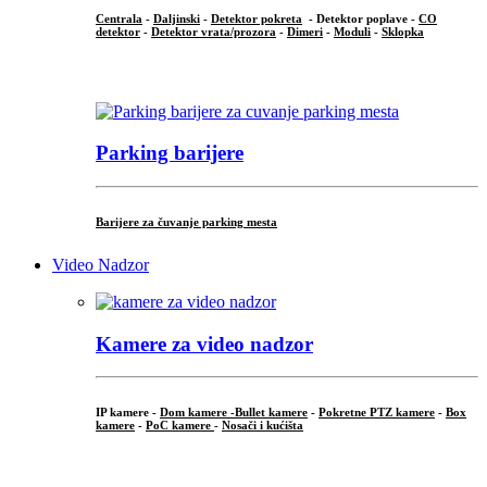
Centrala
-
Daljinski
-
Detektor pokreta
- Detektor poplave -
CO
detektor
-
Detektor vrata/prozora
-
Dimeri
-
Moduli
-
Sklopka
...
Parking barijere
Barijere za čuvanje parking mesta
Video Nadzor
Kamere za video nadzor
IP kamere -
Dom kamere -
Bullet kamere
-
Pokretne PTZ kamere
-
Box
kamere
-
PoC kamere
-
Nosači i kućišta
.