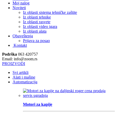
Moj nalog
Noviteti
Iz oblasti sistema tehničke zaštite
Iz oblasti tehnike
Iz oblasti rasvete
Iz oblasti video igara
Iz oblasti alata
Obaveštenja
Prijava za posao
Kontakt
Podrška
063 420757
Email: info@zoom.rs
PROIZVODI
Svi artikli
Alati i mašine
Automatizacija
Motori za kapije