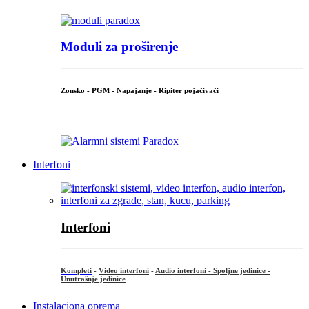
Moduli za proširenje
Zonsko
-
PGM
-
Napajanje
-
Ripiter pojačivači
...
Interfoni
Interfoni
Kompleti
-
Video interfoni
-
Audio interfoni - Spoljne jedinice -
Unutrašnje jedinice
Instalaciona oprema