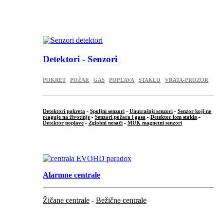
...
.
Detektori - Senzori
POKRET
POŽAR
GAS
POPLAVA
STAKLO
VRATA-PROZOR
Detektori pokreta
-
Spoljni senzori
-
Unutrašnji senzori
-
Senzor koji ne
reaguje na životinje
-
Senzori požara i gasa
-
Detektor lom stakla
-
Detektor poplave
-
Zglobni nosači
-
MUK magnetni senzori
.
Alarmne centrale
Žičane centrale
-
Bežične centrale
...