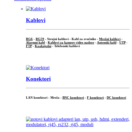
Kablovi
RG6
-
RG59
- Strujni kablovi - Kabl za zvučnike -
Mrežni kablovi
-
Alarmni kabl
-
Kablovi za kamere video nadzor
-
Antenski kabl
-
UTP
-
FTP
-
Koaksijalni
- Telefonski kablovi
...
Konektori
LAN konektori - Mreža -
BNC konektori
-
F konektori
-
DC konektori
...