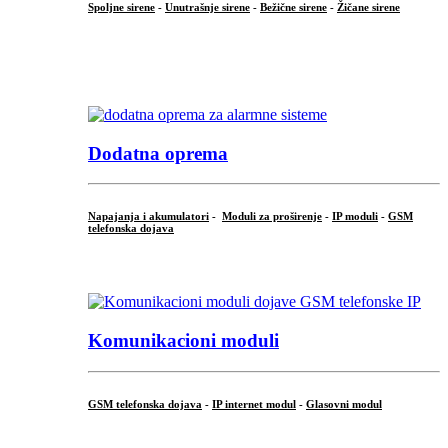
Spoljne sirene
-
Unutrašnje sirene
-
Bežične sirene
-
Žičane sirene
...
.
Dodatna oprema
Napajanja i akumulatori
-
Moduli za proširenje
-
IP moduli
-
GSM
telefonska dojava
...
Komunikacioni moduli
GSM telefonska dojava
-
IP internet modul
-
Glasovni modul
...