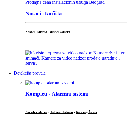
Nosači i kućišta
Nosači - kućišta - držači kamera
...
Detekcija provale
Kompleti - Alarmni sistemi
Paradox alarm
-
UniGuard alarm
-
Bežični
-
Žičani
...