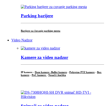
Parking barijere
Barijere za čuvanje parking mesta
Video Nadzor
Kamere za video nadzor
IP kamere -
Dom kamere -
Bullet kamere
-
Pokretne PTZ kamere
-
Box
kamere
-
PoC kamere
-
Nosači i kućišta
.
Snimači za video nadzor