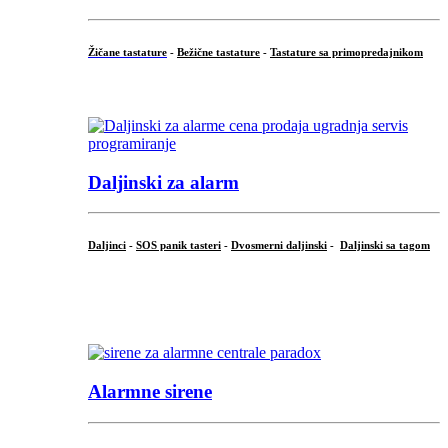
Žičane tastature
-
Bežične tastature
-
Tastature sa primopredajnikom
...
Daljinski za alarm
Daljinci
-
SOS panik tasteri
-
Dvosmerni daljinski
-
Daljinski sa tagom
...
.
Alarmne sirene