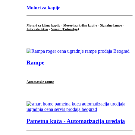
Motori za kapije
Motori za klizne kapije
-
Motori za krilne kapije
-
Signalne lampe
-
Zubčasta letva
-
Senzor (Fotoćelija)
...
Rampe
Automatske rampe
...
Pametna kuća - Automatizacija uređaja