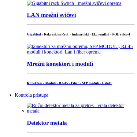
LAN mrežni svičevi
Gigabitni
-
Rekovski svičevi
-
industrijski
-
Ekonomični
-
POE svičevi
Mrežni konektori i moduli
Konektori - Moduli - RJ-45 - Fiber - SFP moduli - Ostalo
Kontrola pristupa
Detektor metala