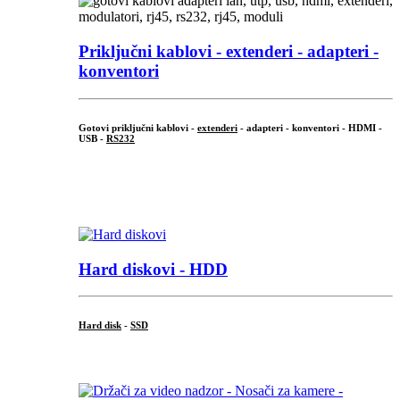
Priključni
kablovi - extenderi - adapteri -
konventori
Gotovi priključni kablovi -
extenderi
- adapteri - konventori - HDMI -
USB -
RS232
...
.
Hard diskovi - HDD
Hard disk
-
SSD
...