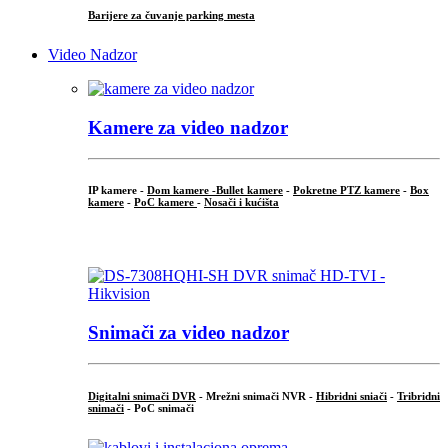
Barijere za čuvanje parking mesta
Video Nadzor
Kamere za video nadzor
IP kamere -
Dom kamere -
Bullet kamere
-
Pokretne PTZ kamere
-
Box
kamere
-
PoC kamere
-
Nosači i kućišta
.
Snimači za video nadzor
Digitalni snimači DVR
- Mrežni snimači NVR -
Hibridni sniači
-
Tribridni
snimači
- PoC snimači