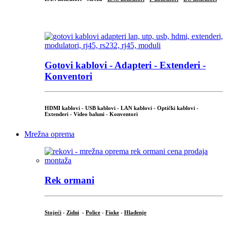
...
Gotovi kablovi - Adapteri - Extenderi -
Konventori
HDMI kablovi - USB kablovi - LAN kablovi - Optički kablovi -
Extenderi - Video baluni - Konventori
Mrežna oprema
Rek ormani
Stojeći
-
Zidni
-
Police
-
Fioke
-
Hlađenje