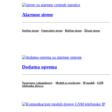
Alarmne sirene
Spoljne sirene
-
Unutrašnje sirene
-
Bežične sirene
-
Žičane sirene
...
.
Dodatna oprema
Napajanja i akumulatori
-
Moduli za proširenje
-
IP moduli
-
GSM
telefonska dojava
...