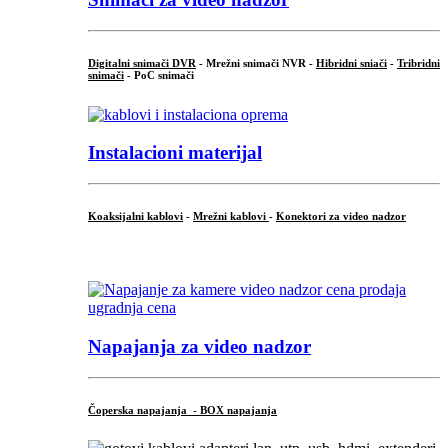
Digitalni snimači DVR
- Mrežni snimači NVR -
Hibridni sniači
-
Tribridni
snimači
- PoC snimači
Instalacioni materijal
Koaksijalni kablovi
-
Mrežni kablovi
-
Konektori za video nadzor
...
Napajanja za video nadzor
Čoperska napajanja - BOX napajanja