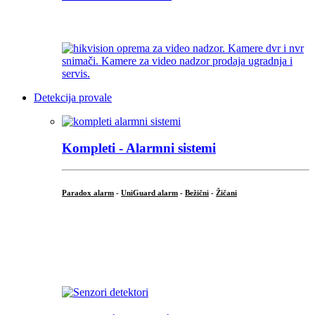
...
Detekcija provale
Kompleti - Alarmni sistemi
Paradox alarm
-
UniGuard alarm
-
Bežični
-
Žičani
...
...
.