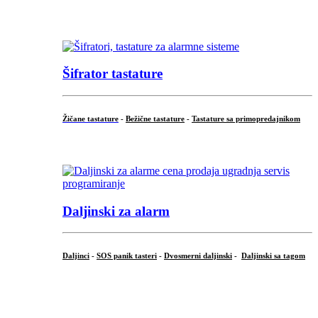
...
Šifrator tastature
Žičane tastature
-
Bežične tastature
-
Tastature sa primopredajnikom
...
Daljinski za alarm
Daljinci
-
SOS panik tasteri
-
Dvosmerni daljinski
-
Daljinski sa tagom
...
.