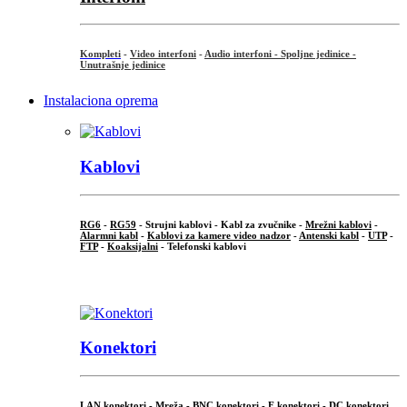
Kompleti
-
Video interfoni
-
Audio interfoni - Spoljne jedinice -
Unutrašnje jedinice
Instalaciona oprema
Kablovi
RG6
-
RG59
- Strujni kablovi - Kabl za zvučnike -
Mrežni kablovi
-
Alarmni kabl
-
Kablovi za kamere video nadzor
-
Antenski kabl
-
UTP
-
FTP
-
Koaksijalni
- Telefonski kablovi
...
Konektori
LAN konektori - Mreža -
BNC konektori
-
F konektori
-
DC konektori