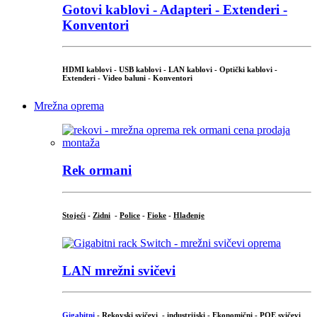
Gotovi kablovi - Adapteri - Extenderi -
Konventori
HDMI kablovi - USB kablovi - LAN kablovi - Optički kablovi -
Extenderi - Video baluni - Konventori
Mrežna oprema
Rek ormani
Stojeći
-
Zidni
-
Police
-
Fioke
-
Hlađenje
LAN mrežni svičevi
Gigabitni
-
Rekovski svičevi
-
industrijski
-
Ekonomični
-
POE svičevi