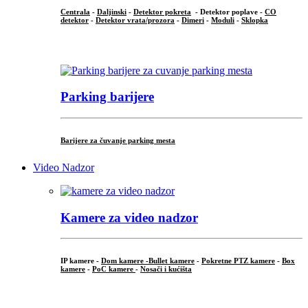
Centrala
-
Daljinski
-
Detektor pokreta
- Detektor poplave -
CO
detektor
-
Detektor vrata/prozora
-
Dimeri
-
Moduli
-
Sklopka
...
Parking barijere
Barijere za čuvanje parking mesta
Video Nadzor
Kamere za video nadzor
IP kamere -
Dom kamere -
Bullet kamere
-
Pokretne PTZ kamere
-
Box
kamere
-
PoC kamere
-
Nosači i kućišta
.