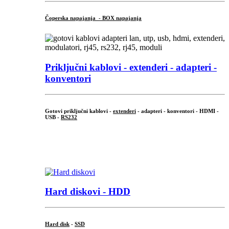
Čoperska napajanja - BOX napajanja
Priključni
kablovi - extenderi - adapteri -
konventori
Gotovi priključni kablovi -
extenderi
- adapteri - konventori - HDMI -
USB -
RS232
...
.
Hard diskovi - HDD
Hard disk
-
SSD