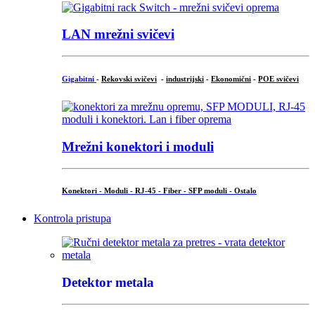
LAN mrežni svičevi
Gigabitni
-
Rekovski svičevi
-
industrijski
-
Ekonomični
-
POE svičevi
Mrežni konektori i moduli
Konektori - Moduli - RJ-45 - Fiber - SFP moduli - Ostalo
Kontrola pristupa
Detektor metala