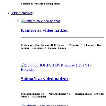
Barijere za čuvanje parking mesta
Video Nadzor
Kamere za video nadzor
IP kamere -
Dom kamere -
Bullet kamere
-
Pokretne PTZ kamere
-
Box
kamere
-
PoC kamere
-
Nosači i kućišta
.
Snimači za video nadzor
Digitalni snimači DVR
- Mrežni snimači NVR -
Hibridni sniači
-
Tribridni
snimači
- PoC snimači