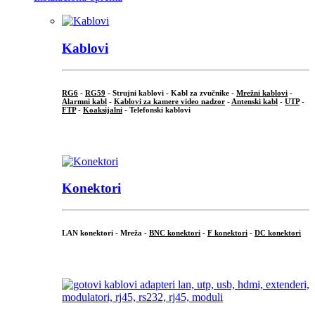
Kablovi
RG6
-
RG59
- Strujni kablovi - Kabl za zvučnike -
Mrežni kablovi
-
Alarmni kabl
-
Kablovi za kamere video nadzor
-
Antenski kabl
-
UTP
-
FTP
-
Koaksijalni
- Telefonski kablovi
...
Konektori
LAN konektori - Mreža -
BNC konektori
-
F konektori
-
DC konektori
...