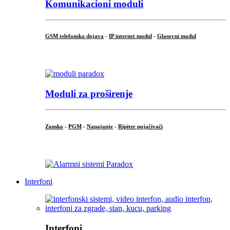
Komunikacioni moduli
GSM telefonska dojava
-
IP internet modul
-
Glasovni modul
...
Moduli za proširenje
Zonsko
-
PGM
-
Napajanje
-
Ripiter pojačivači
...
Interfoni
Interfoni