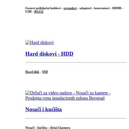
Gotovi priključni kablovi -
extenderi
- adapteri - konventori - HDMI -
USB -
RS232
...
.
Hard diskovi - HDD
Hard disk
-
SSD
...
Nosači i kućišta
Nosači - kućišta - držači kamera