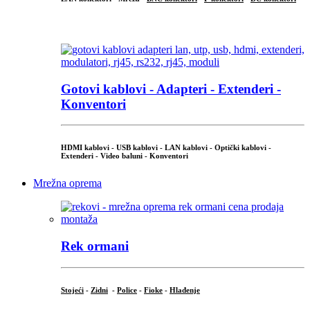
...
Gotovi kablovi - Adapteri - Extenderi -
Konventori
HDMI kablovi - USB kablovi - LAN kablovi - Optički kablovi -
Extenderi - Video baluni - Konventori
Mrežna oprema
Rek ormani
Stojeći
-
Zidni
-
Police
-
Fioke
-
Hlađenje