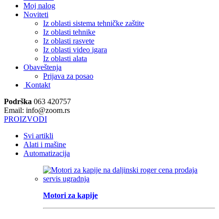
Moj nalog
Noviteti
Iz oblasti sistema tehničke zaštite
Iz oblasti tehnike
Iz oblasti rasvete
Iz oblasti video igara
Iz oblasti alata
Obaveštenja
Prijava za posao
Kontakt
Podrška
063 420757
Email: info@zoom.rs
PROIZVODI
Svi artikli
Alati i mašine
Automatizacija
Motori za kapije