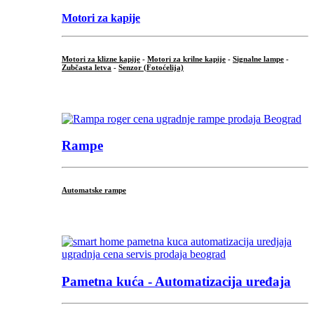
Motori za kapije
Motori za klizne kapije
-
Motori za krilne kapije
-
Signalne lampe
-
Zubčasta letva
-
Senzor (Fotoćelija)
...
Rampe
Automatske rampe
...
Pametna kuća - Automatizacija uređaja