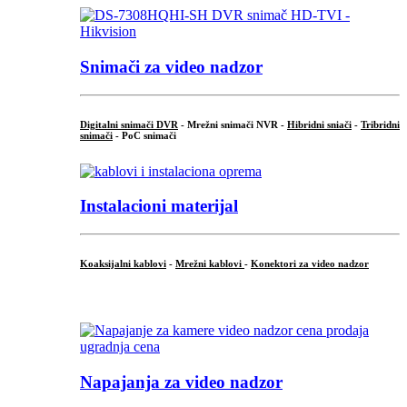
Snimači za video nadzor
Digitalni snimači DVR
- Mrežni snimači NVR -
Hibridni sniači
-
Tribridni
snimači
- PoC snimači
Instalacioni materijal
Koaksijalni kablovi
-
Mrežni kablovi
-
Konektori za video nadzor
...
Napajanja za video nadzor