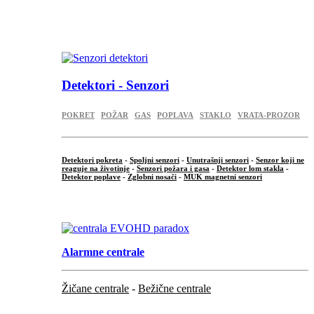
...
.
Detektori - Senzori
POKRET
POŽAR
GAS
POPLAVA
STAKLO
VRATA-PROZOR
Detektori pokreta
-
Spoljni senzori
-
Unutrašnji senzori
-
Senzor koji ne
reaguje na životinje
-
Senzori požara i gasa
-
Detektor lom stakla
-
Detektor poplave
-
Zglobni nosači
-
MUK magnetni senzori
.
Alarmne centrale
Žičane centrale
-
Bežične centrale
...