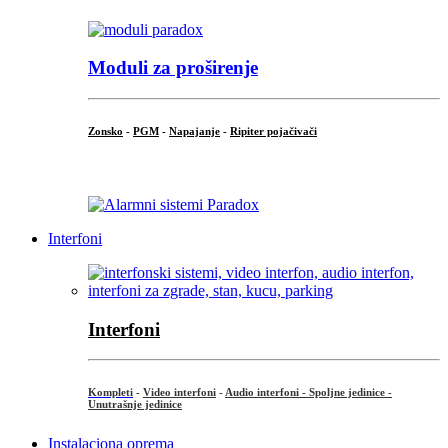
Moduli za proširenje
Zonsko
-
PGM
-
Napajanje
-
Ripiter pojačivači
...
Interfoni
Interfoni
Kompleti
-
Video interfoni
-
Audio interfoni - Spoljne jedinice -
Unutrašnje jedinice
Instalaciona oprema