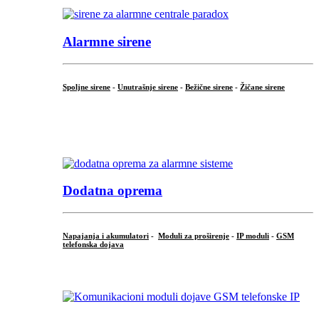
Alarmne sirene
Spoljne sirene
-
Unutrašnje sirene
-
Bežične sirene
-
Žičane sirene
...
.
Dodatna oprema
Napajanja i akumulatori
-
Moduli za proširenje
-
IP moduli
-
GSM
telefonska dojava
...