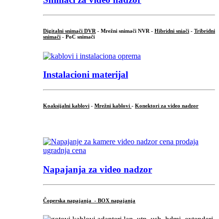
Digitalni snimači DVR
- Mrežni snimači NVR -
Hibridni sniači
-
Tribridni
snimači
- PoC snimači
Instalacioni materijal
Koaksijalni kablovi
-
Mrežni kablovi
-
Konektori za video nadzor
...
Napajanja za video nadzor
Čoperska napajanja - BOX napajanja