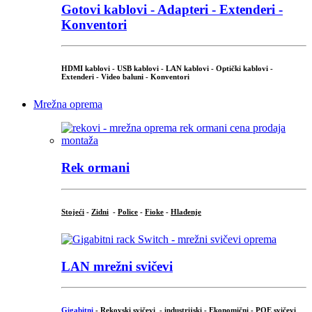
Gotovi kablovi - Adapteri - Extenderi -
Konventori
HDMI kablovi - USB kablovi - LAN kablovi - Optički kablovi -
Extenderi - Video baluni - Konventori
Mrežna oprema
Rek ormani
Stojeći
-
Zidni
-
Police
-
Fioke
-
Hlađenje
LAN mrežni svičevi
Gigabitni
-
Rekovski svičevi
-
industrijski
-
Ekonomični
-
POE svičevi