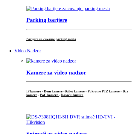
Parking barijere
Barijere za čuvanje parking mesta
Video Nadzor
Kamere za video nadzor
IP kamere -
Dom kamere -
Bullet kamere
-
Pokretne PTZ kamere
-
Box
kamere
-
PoC kamere
-
Nosači i kućišta
.
Snimači za video nadzor