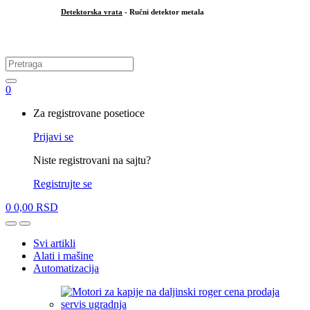
Detektorska vrata
- Ručni detektor metala
.
Search
for:
0
My
Za registrovane posetioce
Account
Prijavi se
Niste registrovani na sajtu?
Registrujte se
0
0,00
RSD
Open
Close
Svi artikli
Alati i mašine
Automatizacija