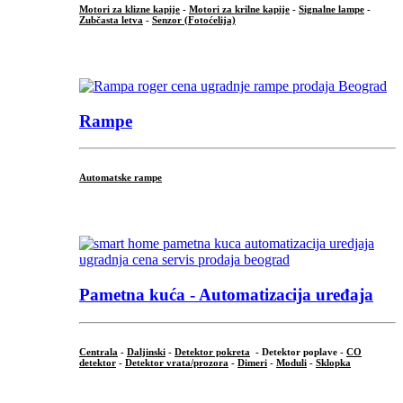
Motori za klizne kapije
-
Motori za krilne kapije
-
Signalne lampe
-
Zubčasta letva
-
Senzor (Fotoćelija)
...
Rampe
Automatske rampe
...
Pametna kuća - Automatizacija uređaja
Centrala
-
Daljinski
-
Detektor pokreta
- Detektor poplave -
CO
detektor
-
Detektor vrata/prozora
-
Dimeri
-
Moduli
-
Sklopka
...