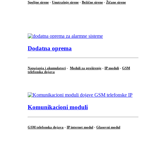
Spoljne sirene
-
Unutrašnje sirene
-
Bežične sirene
-
Žičane sirene
...
.
Dodatna oprema
Napajanja i akumulatori
-
Moduli za proširenje
-
IP moduli
-
GSM
telefonska dojava
...
Komunikacioni moduli
GSM telefonska dojava
-
IP internet modul
-
Glasovni modul
...