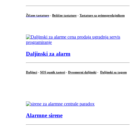
Žičane tastature
-
Bežične tastature
-
Tastature sa primopredajnikom
...
Daljinski za alarm
Daljinci
-
SOS panik tasteri
-
Dvosmerni daljinski
-
Daljinski sa tagom
...
.
Alarmne sirene