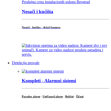
Nosači i kućišta
Nosači - kućišta - držači kamera
...
Detekcija provale
Kompleti - Alarmni sistemi
Paradox alarm
-
UniGuard alarm
-
Bežični
-
Žičani
...