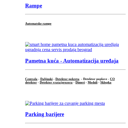
Rampe
Automatske rampe
...
Pametna kuća - Automatizacija uređaja
Centrala
-
Daljinski
-
Detektor pokreta
- Detektor poplave -
CO
detektor
-
Detektor vrata/prozora
-
Dimeri
-
Moduli
-
Sklopka
...
Parking barijere