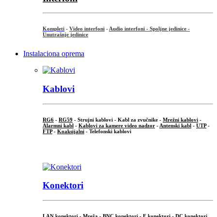
Kompleti
-
Video interfoni
-
Audio interfoni - Spoljne jedinice -
Unutrašnje jedinice
Instalaciona oprema
Kablovi
RG6
-
RG59
- Strujni kablovi - Kabl za zvučnike -
Mrežni kablovi
-
Alarmni kabl
-
Kablovi za kamere video nadzor
-
Antenski kabl
-
UTP
-
FTP
-
Koaksijalni
- Telefonski kablovi
...
Konektori
LAN konektori - Mreža -
BNC konektori
-
F konektori
-
DC konektori