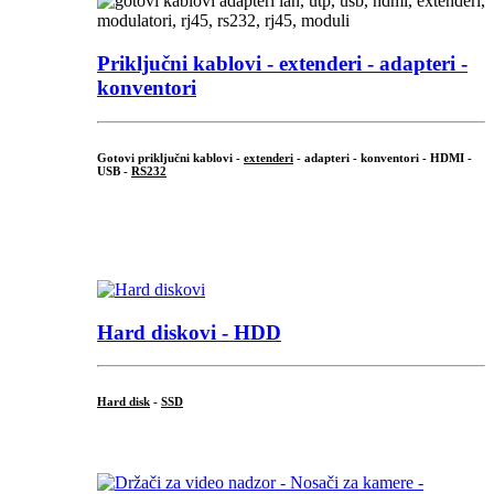
Priključni
kablovi - extenderi - adapteri -
konventori
Gotovi priključni kablovi -
extenderi
- adapteri - konventori - HDMI -
USB -
RS232
...
.
Hard diskovi - HDD
Hard disk
-
SSD
...