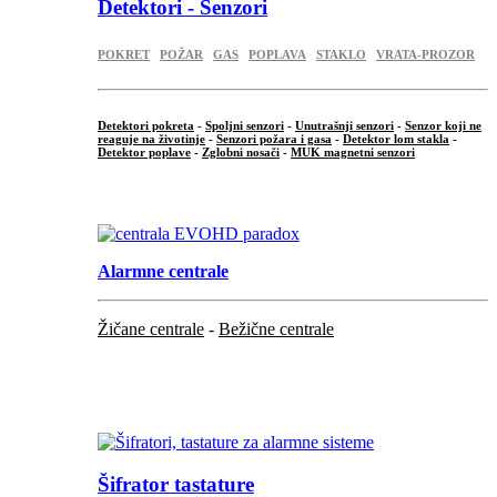
Detektori - Senzori
POKRET
POŽAR
GAS
POPLAVA
STAKLO
VRATA-PROZOR
Detektori pokreta
-
Spoljni senzori
-
Unutrašnji senzori
-
Senzor koji ne
reaguje na životinje
-
Senzori požara i gasa
-
Detektor lom stakla
-
Detektor poplave
-
Zglobni nosači
-
MUK magnetni senzori
.
Alarmne centrale
Žičane centrale
-
Bežične centrale
...
...
Šifrator tastature