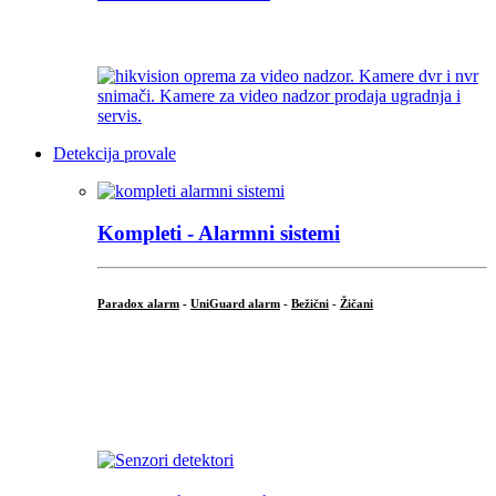
...
Detekcija provale
Kompleti - Alarmni sistemi
Paradox alarm
-
UniGuard alarm
-
Bežični
-
Žičani
...
...
.