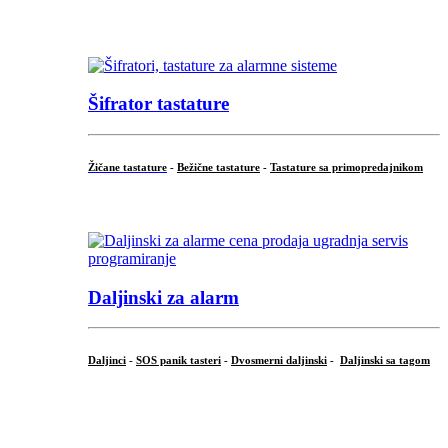
...
Šifrator tastature
Žičane tastature
-
Bežične tastature
-
Tastature sa primopredajnikom
...
Daljinski za alarm
Daljinci
-
SOS panik tasteri
-
Dvosmerni daljinski
-
Daljinski sa tagom
...
.