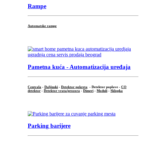
Rampe
Automatske rampe
...
Pametna kuća - Automatizacija uređaja
Centrala
-
Daljinski
-
Detektor pokreta
- Detektor poplave -
CO
detektor
-
Detektor vrata/prozora
-
Dimeri
-
Moduli
-
Sklopka
...
Parking barijere