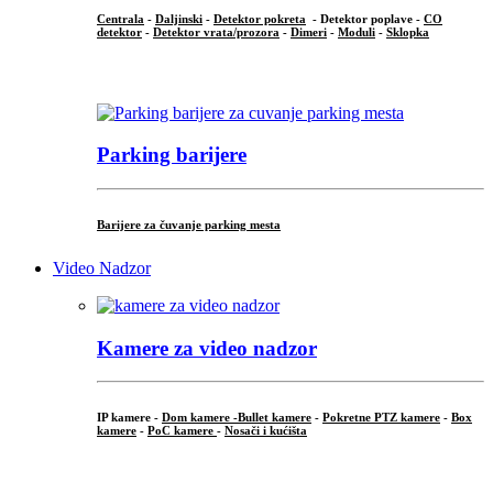
Centrala
-
Daljinski
-
Detektor pokreta
- Detektor poplave -
CO
detektor
-
Detektor vrata/prozora
-
Dimeri
-
Moduli
-
Sklopka
...
Parking barijere
Barijere za čuvanje parking mesta
Video Nadzor
Kamere za video nadzor
IP kamere -
Dom kamere -
Bullet kamere
-
Pokretne PTZ kamere
-
Box
kamere
-
PoC kamere
-
Nosači i kućišta
.