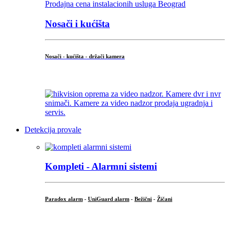
Nosači i kućišta
Nosači - kućišta - držači kamera
...
Detekcija provale
Kompleti - Alarmni sistemi
Paradox alarm
-
UniGuard alarm
-
Bežični
-
Žičani
...