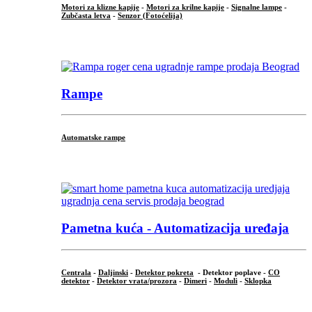
Motori za klizne kapije
-
Motori za krilne kapije
-
Signalne lampe
-
Zubčasta letva
-
Senzor (Fotoćelija)
...
Rampe
Automatske rampe
...
Pametna kuća - Automatizacija uređaja
Centrala
-
Daljinski
-
Detektor pokreta
- Detektor poplave -
CO
detektor
-
Detektor vrata/prozora
-
Dimeri
-
Moduli
-
Sklopka
...