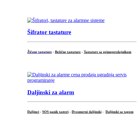
...
Šifrator tastature
Žičane tastature
-
Bežične tastature
-
Tastature sa primopredajnikom
...
Daljinski za alarm
Daljinci
-
SOS panik tasteri
-
Dvosmerni daljinski
-
Daljinski sa tagom
...
.