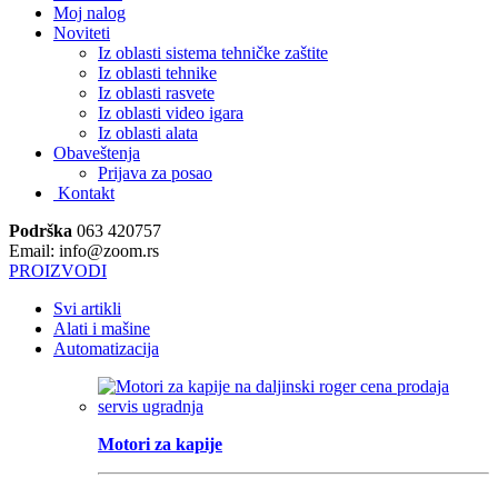
Moj nalog
Noviteti
Iz oblasti sistema tehničke zaštite
Iz oblasti tehnike
Iz oblasti rasvete
Iz oblasti video igara
Iz oblasti alata
Obaveštenja
Prijava za posao
Kontakt
Podrška
063 420757
Email: info@zoom.rs
PROIZVODI
Svi artikli
Alati i mašine
Automatizacija
Motori za kapije