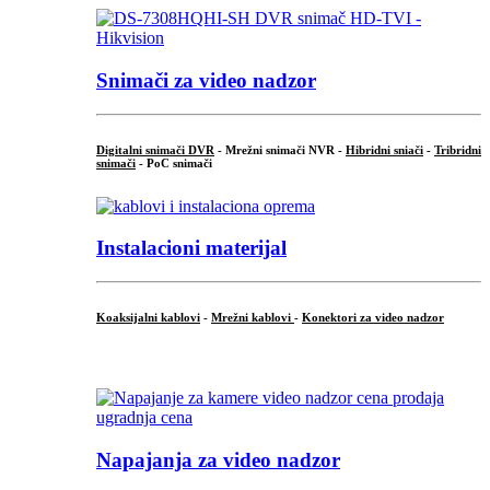
Snimači za video nadzor
Digitalni snimači DVR
- Mrežni snimači NVR -
Hibridni sniači
-
Tribridni
snimači
- PoC snimači
Instalacioni materijal
Koaksijalni kablovi
-
Mrežni kablovi
-
Konektori za video nadzor
...
Napajanja za video nadzor