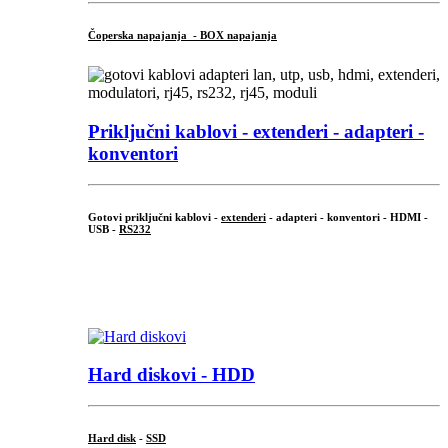
Čoperska napajanja - BOX napajanja
Priključni
kablovi - extenderi - adapteri -
konventori
Gotovi priključni kablovi -
extenderi
- adapteri - konventori - HDMI -
USB -
RS232
...
.
Hard diskovi - HDD
Hard disk
-
SSD