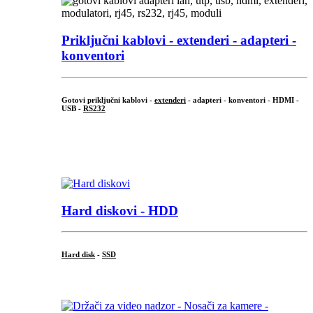
Priključni
kablovi - extenderi - adapteri -
konventori
Gotovi priključni kablovi -
extenderi
- adapteri - konventori - HDMI -
USB -
RS232
...
.
Hard diskovi - HDD
Hard disk
-
SSD
...