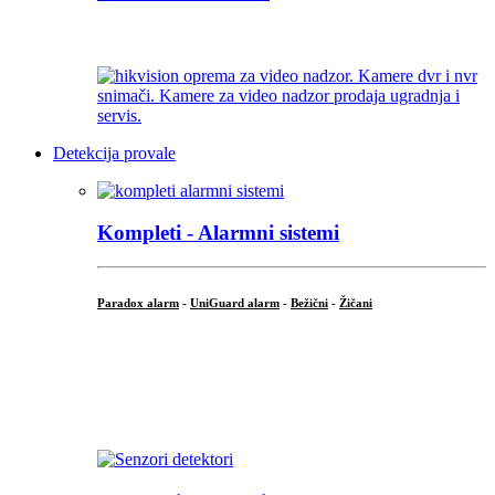
...
Detekcija provale
Kompleti - Alarmni sistemi
Paradox alarm
-
UniGuard alarm
-
Bežični
-
Žičani
...
...
.