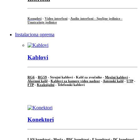
Kompleti
-
Video interfoni
-
Audio interfoni - Spoljne jedinice -
Unutrašnje jedinice
Instalaciona oprema
Kablovi
RG6
-
RG59
- Strujni kablovi - Kabl za zvučnike -
Mrežni kablovi
-
Alarmni kabl
-
Kablovi za kamere video nadzor
-
Antenski kabl
-
UTP
-
FTP
-
Koaksijalni
- Telefonski kablovi
...
Konektori
LAN konektori - Mreža -
BNC konektori
-
F konektori
-
DC konektori