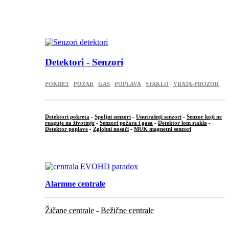
...
.
Detektori - Senzori
POKRET
POŽAR
GAS
POPLAVA
STAKLO
VRATA-PROZOR
Detektori pokreta
-
Spoljni senzori
-
Unutrašnji senzori
-
Senzor koji ne
reaguje na životinje
-
Senzori požara i gasa
-
Detektor lom stakla
-
Detektor poplave
-
Zglobni nosači
-
MUK magnetni senzori
.
Alarmne centrale
Žičane centrale
-
Bežične centrale
...