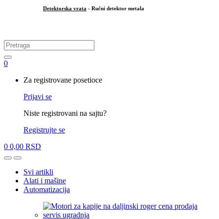
Detektorska vrata
- Ručni detektor metala
.
Search
for:
0
My
Za registrovane posetioce
Account
Prijavi se
Niste registrovani na sajtu?
Registrujte se
0
0,00
RSD
Open
Close
Svi artikli
Alati i mašine
Automatizacija