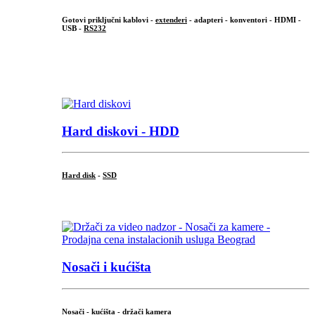
Gotovi priključni kablovi -
extenderi
- adapteri - konventori - HDMI -
USB -
RS232
...
.
Hard diskovi - HDD
Hard disk
-
SSD
...
Nosači i kućišta
Nosači - kućišta - držači kamera