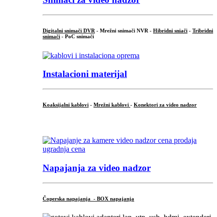
Digitalni snimači DVR
- Mrežni snimači NVR -
Hibridni sniači
-
Tribridni
snimači
- PoC snimači
Instalacioni materijal
Koaksijalni kablovi
-
Mrežni kablovi
-
Konektori za video nadzor
...
Napajanja za video nadzor
Čoperska napajanja - BOX napajanja