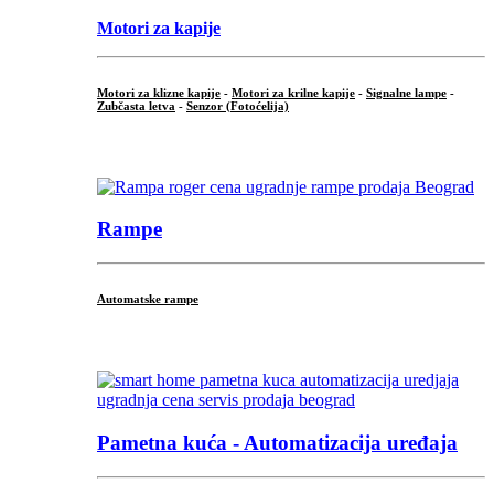
Motori za kapije
Motori za klizne kapije
-
Motori za krilne kapije
-
Signalne lampe
-
Zubčasta letva
-
Senzor (Fotoćelija)
...
Rampe
Automatske rampe
...
Pametna kuća - Automatizacija uređaja