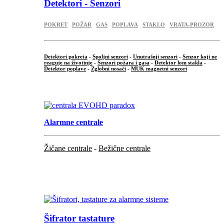
Detektori - Senzori
POKRET
POŽAR
GAS
POPLAVA
STAKLO
VRATA-PROZOR
Detektori pokreta
-
Spoljni senzori
-
Unutrašnji senzori
-
Senzor koji ne
reaguje na životinje
-
Senzori požara i gasa
-
Detektor lom stakla
-
Detektor poplave
-
Zglobni nosači
-
MUK magnetni senzori
.
Alarmne centrale
Žičane centrale
-
Bežične centrale
...
...
Šifrator tastature