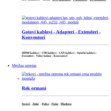
...
Gotovi kablovi - Adapteri - Extenderi -
Konventori
HDMI kablovi - USB kablovi - LAN kablovi - Optički kablovi -
Extenderi - Video baluni - Konventori
Mrežna oprema
Rek ormani
Stojeći
-
Zidni
-
Police
-
Fioke
-
Hlađenje