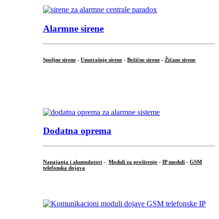
Alarmne sirene
Spoljne sirene
-
Unutrašnje sirene
-
Bežične sirene
-
Žičane sirene
...
.
Dodatna oprema
Napajanja i akumulatori
-
Moduli za proširenje
-
IP moduli
-
GSM
telefonska dojava
...