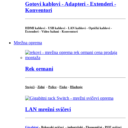
Gotovi kablovi - Adapteri - Extenderi -
Konventori
HDMI kablovi - USB kablovi - LAN kablovi - Optički kablovi -
Extenderi - Video baluni - Konventori
Mrežna oprema
Rek ormani
Stojeći
-
Zidni
-
Police
-
Fioke
-
Hlađenje
LAN mrežni svičevi
Gigabitni
-
Rekovski svičevi
-
industrijski
-
Ekonomični
-
POE svičevi