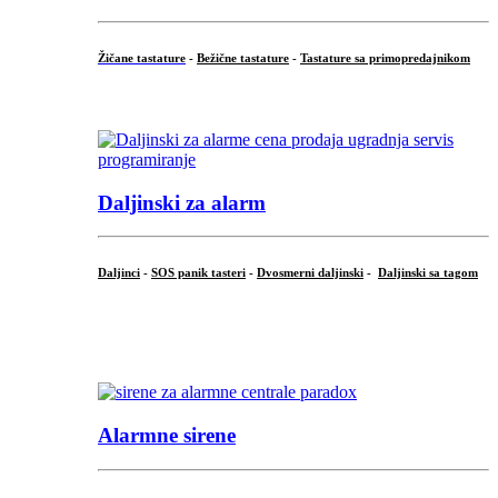
Žičane tastature
-
Bežične tastature
-
Tastature sa primopredajnikom
...
Daljinski za alarm
Daljinci
-
SOS panik tasteri
-
Dvosmerni daljinski
-
Daljinski sa tagom
...
.
Alarmne sirene