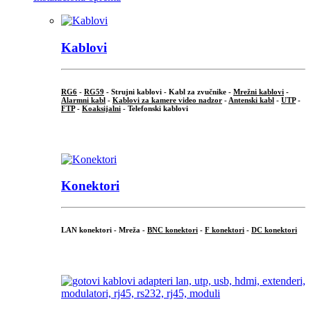
Kablovi
RG6
-
RG59
- Strujni kablovi - Kabl za zvučnike -
Mrežni kablovi
-
Alarmni kabl
-
Kablovi za kamere video nadzor
-
Antenski kabl
-
UTP
-
FTP
-
Koaksijalni
- Telefonski kablovi
...
Konektori
LAN konektori - Mreža -
BNC konektori
-
F konektori
-
DC konektori
...