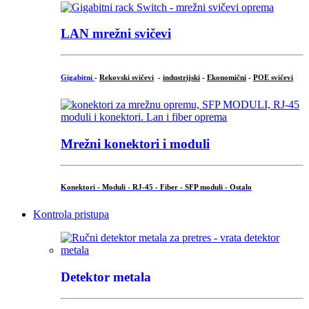
LAN mrežni svičevi
Gigabitni
-
Rekovski svičevi
-
industrijski
-
Ekonomični
-
POE svičevi
Mrežni konektori i moduli
Konektori - Moduli - RJ-45 - Fiber - SFP moduli - Ostalo
Kontrola pristupa
Detektor metala