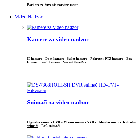
Barijere za čuvanje parking mesta
Video Nadzor
Kamere za video nadzor
IP kamere -
Dom kamere -
Bullet kamere
-
Pokretne PTZ kamere
-
Box
kamere
-
PoC kamere
-
Nosači i kućišta
.
Snimači za video nadzor
Digitalni snimači DVR
- Mrežni snimači NVR -
Hibridni sniači
-
Tribridni
snimači
- PoC snimači