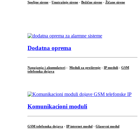
Spoljne sirene
-
Unutrašnje sirene
-
Bežične sirene
-
Žičane sirene
...
.
Dodatna oprema
Napajanja i akumulatori
-
Moduli za proširenje
-
IP moduli
-
GSM
telefonska dojava
...
Komunikacioni moduli
GSM telefonska dojava
-
IP internet modul
-
Glasovni modul
...