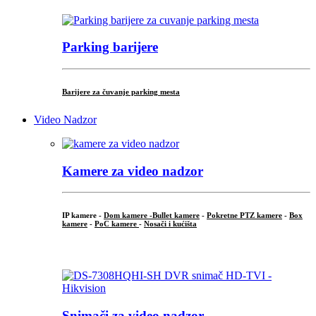
Parking barijere
Barijere za čuvanje parking mesta
Video Nadzor
Kamere za video nadzor
IP kamere -
Dom kamere -
Bullet kamere
-
Pokretne PTZ kamere
-
Box
kamere
-
PoC kamere
-
Nosači i kućišta
.
Snimači za video nadzor