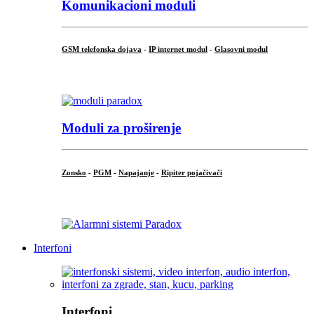
Komunikacioni moduli
GSM telefonska dojava
-
IP internet modul
-
Glasovni modul
...
Moduli za proširenje
Zonsko
-
PGM
-
Napajanje
-
Ripiter pojačivači
...
Interfoni
Interfoni