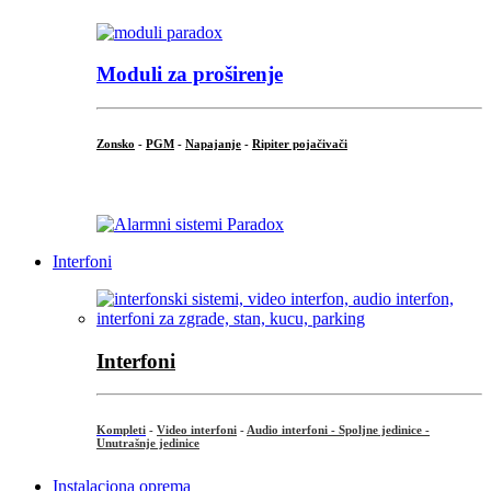
Moduli za proširenje
Zonsko
-
PGM
-
Napajanje
-
Ripiter pojačivači
...
Interfoni
Interfoni
Kompleti
-
Video interfoni
-
Audio interfoni - Spoljne jedinice -
Unutrašnje jedinice
Instalaciona oprema