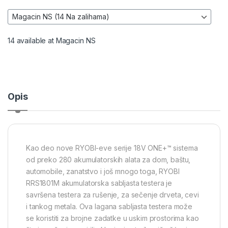
14 available at Magacin NS
Opis
Kao deo nove RYOBI-eve serije 18V ONE+™ sistema
od preko 280 akumulatorskih alata za dom, baštu,
automobile, zanatstvo i još mnogo toga, RYOBI
RRS1801M akumulatorska sabljasta testera je
savršena testera za rušenje, za sečenje drveta, cevi
i tankog metala. Ova lagana sabljasta testera može
se koristiti za brojne zadatke u uskim prostorima kao