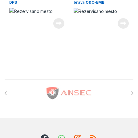
DPS
brava O&C-EMB
Brands Carousel