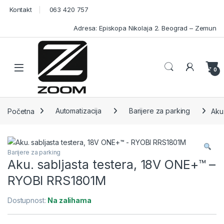
Skip to navigation
Skip to content
Kontakt
063 420 757
Adresa: Episkopa Nikolaja 2. Beograd – Zemun
Open
0
Početna
Automatizacija
Barijere za parking
Aku
Barijere za parking
Aku. sabljasta testera, 18V ONE+™ –
RYOBI RRS1801M
Dostupnost:
Na zalihama