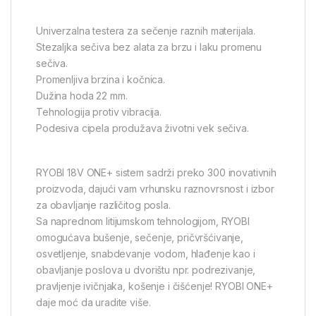
Univerzalna testera za sečenje raznih materijala.
Stezaljka sečiva bez alata za brzu i laku promenu
sečiva.
Promenljiva brzina i kočnica.
Dužina hoda 22 mm.
Tehnologija protiv vibracija.
Podesiva cipela produžava životni vek sečiva.
RYOBI 18V ONE+ sistem sadrži preko 300 inovativnih
proizvoda, dajući vam vrhunsku raznovrsnost i izbor
za obavljanje različitog posla.
Sa naprednom litijumskom tehnologijom, RYOBI
omogućava bušenje, sečenje, pričvršćivanje,
osvetljenje, snabdevanje vodom, hlađenje kao i
obavljanje poslova u dvorištu npr. podrezivanje,
pravljenje ivičnjaka, košenje i čišćenje! RYOBI ONE+
daje moć da uradite više.