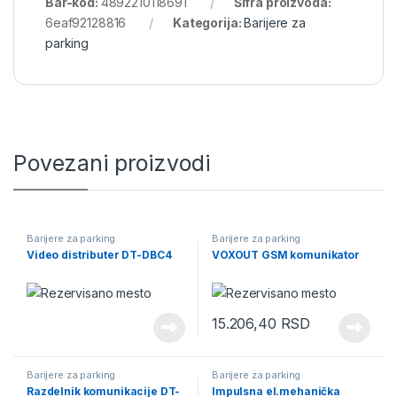
Bar-kod:
4892210118691
Šifra proizvoda:
6eaf92128816
Kategorija:
Barijere za
parking
Povezani proizvodi
Barijere za parking
Barijere za parking
Video distributer DT-DBC4
VOXOUT GSM komunikator
15.206,40
RSD
Barijere za parking
Barijere za parking
Razdelnik komunikacije DT-
Impulsna el.mehanička