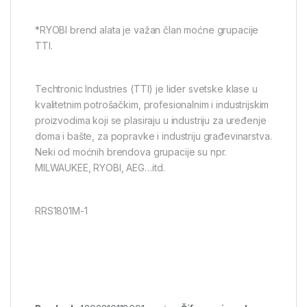
*RYOBI brend alata je važan član moćne grupacije
TTI.
Techtronic Industries (TTI) je lider svetske klase u
kvalitetnim potrošačkim, profesionalnim i industrijskim
proizvodima koji se plasiraju u industriju za uređenje
doma i bašte, za popravke i industriju građevinarstva.
Neki od moćnih brendova grupacije su npr.
MILWAUKEE, RYOBI, AEG…itd.
RRS1801M-1