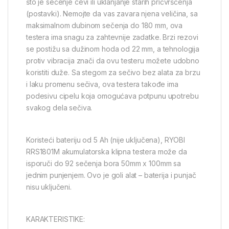
što je sečenje cevi ili uklanjanje starih pričvršćenja
(postavki). Nemojte da vas zavara njena veličina, sa
maksimalnom dubinom sečenja do 180 mm, ova
testera ima snagu za zahtevnije zadatke. Brzi rezovi
se postižu sa dužinom hoda od 22 mm, a tehnologija
protiv vibracija znači da ovu testeru možete udobno
koristiti duže. Sa stegom za sečivo bez alata za brzu
i laku promenu sečiva, ova testera takođe ima
podesivu cipelu koja omogućava potpunu upotrebu
svakog dela sečiva.
Koristeći bateriju od 5 Ah (nije uključena), RYOBI
RRS1801M akumulatorska klipna testera može da
isporuči do 92 sečenja bora 50mm x 100mm sa
jednim punjenjem. Ovo je goli alat – baterija i punjač
nisu uključeni.
KARAKTERISTIKE: