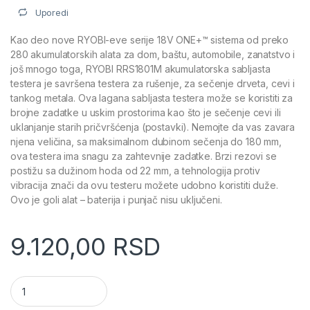
Uporedi
Kao deo nove RYOBI-eve serije 18V ONE+™ sistema od preko
280 akumulatorskih alata za dom, baštu, automobile, zanatstvo i
još mnogo toga, RYOBI RRS1801M akumulatorska sabljasta
testera je savršena testera za rušenje, za sečenje drveta, cevi i
tankog metala. Ova lagana sabljasta testera može se koristiti za
brojne zadatke u uskim prostorima kao što je sečenje cevi ili
uklanjanje starih pričvršćenja (postavki). Nemojte da vas zavara
njena veličina, sa maksimalnom dubinom sečenja do 180 mm,
ova testera ima snagu za zahtevnije zadatke. Brzi rezovi se
postižu sa dužinom hoda od 22 mm, a tehnologija protiv
vibracija znači da ovu testeru možete udobno koristiti duže.
Ovo je goli alat – baterija i punjač nisu uključeni.
9.120,00
RSD
Aku. sabljasta testera, 18V ONE+™ - RYOBI RRS1801M količina