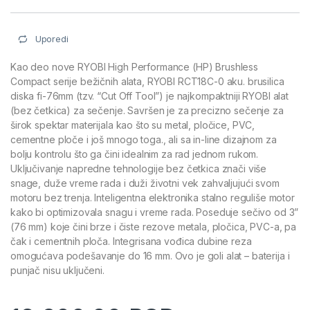
Uporedi
Kao deo nove RYOBI High Performance (HP) Brushless
Compact serije bežičnih alata, RYOBI RCT18C-0 aku. brusilica
diska fi-76mm (tzv. “Cut Off Tool”) je najkompaktniji RYOBI alat
(bez četkica) za sečenje. Savršen je za precizno sečenje za
širok spektar materijala kao što su metal, pločice, PVC,
cementne ploče i još mnogo toga., ali sa in-line dizajnom za
bolju kontrolu što ga čini idealnim za rad jednom rukom.
Uključivanje napredne tehnologije bez četkica znači više
snage, duže vreme rada i duži životni vek zahvaljujući svom
motoru bez trenja. Inteligentna elektronika stalno reguliše motor
kako bi optimizovala snagu i vreme rada. Poseduje sečivo od 3”
(76 mm) koje čini brze i čiste rezove metala, pločica, PVC-a, pa
čak i cementnih ploča. Integrisana vođica dubine reza
omogućava podešavanje do 16 mm. Ovo je goli alat – baterija i
punjač nisu uključeni.