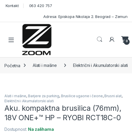
Skip to navigation
Skip to content
Kontakt
063 420 757
Adresa: Episkopa Nikolaja 2. Beograd – Zemun
Open
0
Početna
Alati i mašine
Električni i Akumulatorski alati
Alati i mašine
,
Barijere za parking
,
Brusilice ugaone i čeone
,
Brusni alat
,
Električni i Akumulatorski alati
Aku. kompaktna brusilica (76mm),
18V ONE+™ HP – RYOBI RCT18C-0
Dostupnost:
Na zalihama