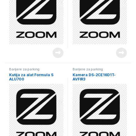
Barijere za parking
Barijere za parking
Kutija za alat Formula S
Kamera DS-2CE16D1T-
ALU700
AVFIR3