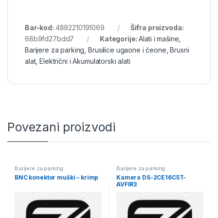
Bar-kod:
4892210191069
Šifra proizvoda:
68b9fd27bdd7
Kategorije:
Alati i mašine
,
Barijere za parking
,
Brusilice ugaone i čeone
,
Brusni
alat
,
Električni i Akumulatorski alati
Povezani proizvodi
Barijere za parking
Barijere za parking
BNC konektor muški – krimp
Kamera DS-2CE16C5T-
AVFIR3