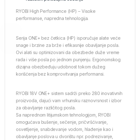
RYOBI High Performance (HP) – Visoke
performanse, napredna tehnologija.
Serija ONE+ bez četkica (HP) isporučuje alate veće
snage i brzine za brže i efikasnije obavljanje posla.
Ovi alati su optimizovani da obezbede duže vreme
rada i više posla po jednom punjenju. Ergonomskog
dizajna obezbeđuju udobnost tokom dužeg
korišćenja bez komprovitvanja performansi.
RYOBI 18V ONE+ sistem sadrži preko 280 inovativnih
proizvoda, dajući vam vrhunsku raznovrsnost i izbor
za obavljanje različitog posla.
Sa naprednom litijumskom tehnologijom, RYOBI
omogućava bušenje, sečenje, pričvršćivanje,
osvetljenje, snabdevanje vodom, hlađenje kao i
obavljanje poslova u dvorištu npr. podrezivanje,