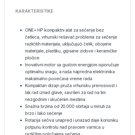
KARAKTERISTIKE
ONE+ HP kompaktni alat za sečenje bez
četkica, vrhunski rešavač problema za sečenje
različitih materijala, uključujući čelik, obojene
materijale, plastiku, gipsane zidove i keramičke
pločice
Inovativni motor sa gustom energijom isporučuje
optimalnu snagu, a naša napredna elektronika
maksimalno povećava vreme rada
Kompaktan dizajn pruža vrhunsku prenosivost i
lak rad iznad glave, savršen za rad na tim
nezgodnim i skučenim mestima
Snažna brzina od 20.000 obrtaja u minuti za
brzo i lako sečenje
Rotacija sečiva unapred i unazad daje korisniku
potpunu kontrolu nad pravcem varnica u
različitim položajima sečenja