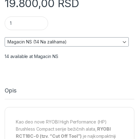
19.800,00
RSD
Aku. kompaktna brusilica (76mm), 18V ONE+™ HP - RYOBI RCT
14 available at Magacin NS
Opis
Kao deo nove RYOBI High Performance (HP)
Brushless Compact serije bežičnih alata,
RYOBI
RCT18C-0 (tzv. “Cut Off Tool”)
je najkompaktniji