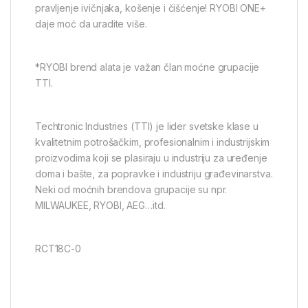
pravljenje ivičnjaka, košenje i čišćenje! RYOBI ONE+
daje moć da uradite više.
*RYOBI brend alata je važan član moćne grupacije
TTI.
Techtronic Industries (TTI) je lider svetske klase u
kvalitetnim potrošačkim, profesionalnim i industrijskim
proizvodima koji se plasiraju u industriju za uređenje
doma i bašte, za popravke i industriju građevinarstva.
Neki od moćnih brendova grupacije su npr.
MILWAUKEE, RYOBI, AEG…itd.
RCT18C-0