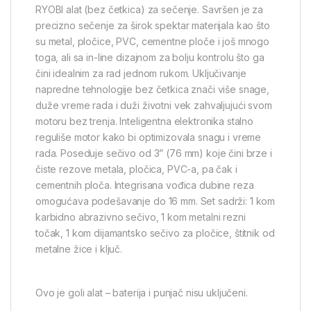
RYOBI alat (bez četkica) za sečenje. Savršen je za
precizno sečenje za širok spektar materijala kao što
su metal, pločice, PVC, cementne ploče i još mnogo
toga, ali sa in-line dizajnom za bolju kontrolu što ga
čini idealnim za rad jednom rukom. Uključivanje
napredne tehnologije bez četkica znači više snage,
duže vreme rada i duži životni vek zahvaljujući svom
motoru bez trenja. Inteligentna elektronika stalno
reguliše motor kako bi optimizovala snagu i vreme
rada. Poseduje sečivo od 3” (76 mm) koje čini brze i
čiste rezove metala, pločica, PVC-a, pa čak i
cementnih ploča. Integrisana vođica dubine reza
omogućava podešavanje do 16 mm. Set sadrži: 1 kom
karbidno abrazivno sečivo, 1 kom metalni rezni
točak, 1 kom dijamantsko sečivo za pločice, štitnik od
metalne žice i ključ.
Ovo je goli alat – baterija i punjač nisu uključeni.