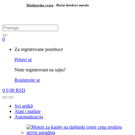
Detektorska vrata
- Ručni detektor metala
.
Search
for:
0
My
Za registrovane posetioce
Account
Prijavi se
Niste registrovani na sajtu?
Registrujte se
0
0,00
RSD
Open
Close
Svi artikli
Alati i mašine
Automatizacija