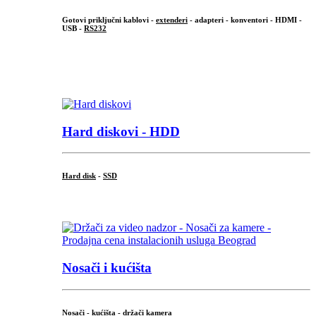
Gotovi priključni kablovi -
extenderi
- adapteri - konventori - HDMI -
USB -
RS232
...
.
Hard diskovi - HDD
Hard disk
-
SSD
...
Nosači i kućišta
Nosači - kućišta - držači kamera