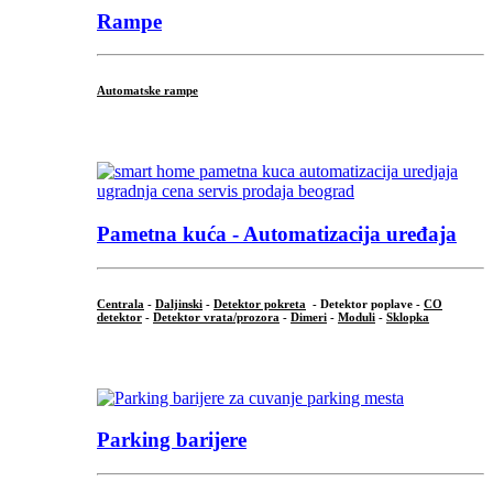
Rampe
Automatske rampe
...
Pametna kuća - Automatizacija uređaja
Centrala
-
Daljinski
-
Detektor pokreta
- Detektor poplave -
CO
detektor
-
Detektor vrata/prozora
-
Dimeri
-
Moduli
-
Sklopka
...
Parking barijere