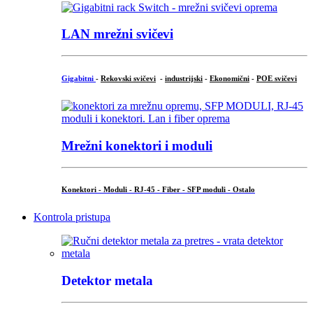
LAN mrežni svičevi
Gigabitni
-
Rekovski svičevi
-
industrijski
-
Ekonomični
-
POE svičevi
Mrežni konektori i moduli
Konektori - Moduli - RJ-45 - Fiber - SFP moduli - Ostalo
Kontrola pristupa
Detektor metala