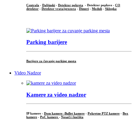
Centrala
-
Daljinski
-
Detektor pokreta
- Detektor poplave -
CO
detektor
-
Detektor vrata/prozora
-
Dimeri
-
Moduli
-
Sklopka
...
Parking barijere
Barijere za čuvanje parking mesta
Video Nadzor
Kamere za video nadzor
IP kamere -
Dom kamere -
Bullet kamere
-
Pokretne PTZ kamere
-
Box
kamere
-
PoC kamere
-
Nosači i kućišta
.