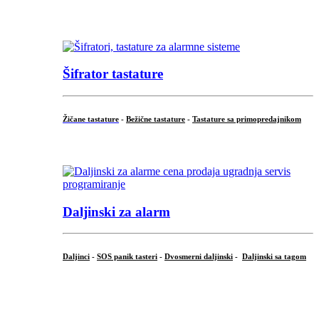
...
Šifrator tastature
Žičane tastature
-
Bežične tastature
-
Tastature sa primopredajnikom
...
Daljinski za alarm
Daljinci
-
SOS panik tasteri
-
Dvosmerni daljinski
-
Daljinski sa tagom
...
.