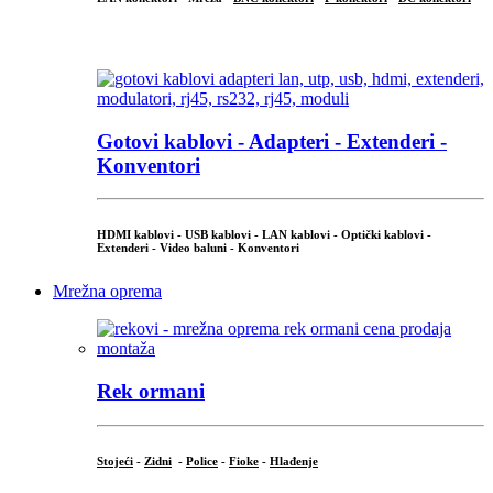
...
Gotovi kablovi - Adapteri - Extenderi -
Konventori
HDMI kablovi - USB kablovi - LAN kablovi - Optički kablovi -
Extenderi - Video baluni - Konventori
Mrežna oprema
Rek ormani
Stojeći
-
Zidni
-
Police
-
Fioke
-
Hlađenje