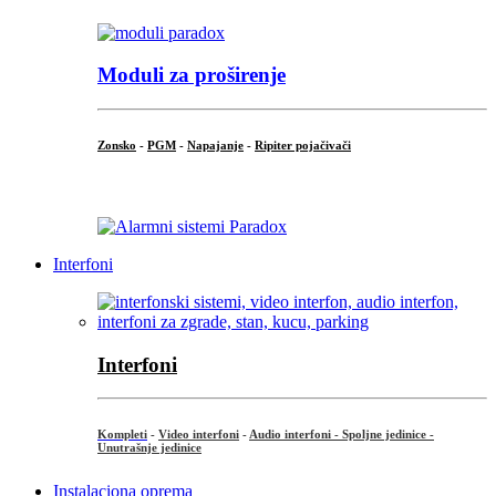
Moduli za proširenje
Zonsko
-
PGM
-
Napajanje
-
Ripiter pojačivači
...
Interfoni
Interfoni
Kompleti
-
Video interfoni
-
Audio interfoni - Spoljne jedinice -
Unutrašnje jedinice
Instalaciona oprema