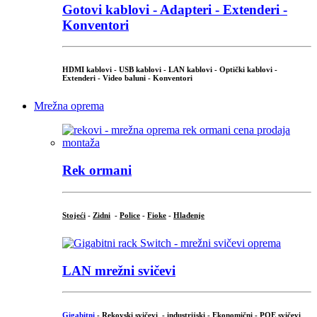
Gotovi kablovi - Adapteri - Extenderi -
Konventori
HDMI kablovi - USB kablovi - LAN kablovi - Optički kablovi -
Extenderi - Video baluni - Konventori
Mrežna oprema
Rek ormani
Stojeći
-
Zidni
-
Police
-
Fioke
-
Hlađenje
LAN mrežni svičevi
Gigabitni
-
Rekovski svičevi
-
industrijski
-
Ekonomični
-
POE svičevi