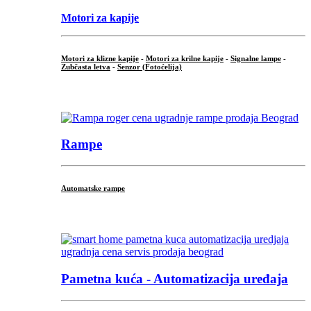
Motori za kapije
Motori za klizne kapije
-
Motori za krilne kapije
-
Signalne lampe
-
Zubčasta letva
-
Senzor (Fotoćelija)
...
Rampe
Automatske rampe
...
Pametna kuća - Automatizacija uređaja