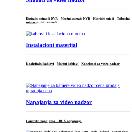
Digitalni snimači DVR
- Mrežni snimači NVR -
Hibridni sniači
-
Tribridni
snimači
- PoC snimači
Instalacioni materijal
Koaksijalni kablovi
-
Mrežni kablovi
-
Konektori za video nadzor
...
Napajanja za video nadzor
Čoperska napajanja - BOX napajanja