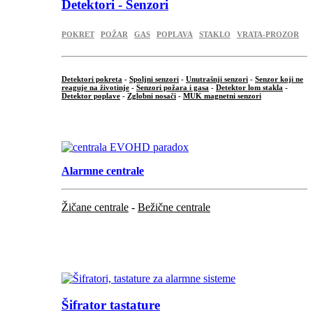
Detektori - Senzori
POKRET
POŽAR
GAS
POPLAVA
STAKLO
VRATA-PROZOR
Detektori pokreta
-
Spoljni senzori
-
Unutrašnji senzori
-
Senzor koji ne
reaguje na životinje
-
Senzori požara i gasa
-
Detektor lom stakla
-
Detektor poplave
-
Zglobni nosači
-
MUK magnetni senzori
.
Alarmne centrale
Žičane centrale
-
Bežične centrale
...
...
Šifrator tastature