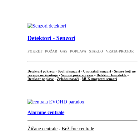
...
.
Detektori - Senzori
POKRET
POŽAR
GAS
POPLAVA
STAKLO
VRATA-PROZOR
Detektori pokreta
-
Spoljni senzori
-
Unutrašnji senzori
-
Senzor koji ne
reaguje na životinje
-
Senzori požara i gasa
-
Detektor lom stakla
-
Detektor poplave
-
Zglobni nosači
-
MUK magnetni senzori
.
Alarmne centrale
Žičane centrale
-
Bežične centrale
...