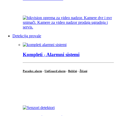
...
Detekcija provale
Kompleti - Alarmni sistemi
Paradox alarm
-
UniGuard alarm
-
Bežični
-
Žičani
...
...
.