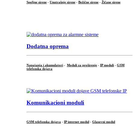
Spoljne sirene
-
Unutrašnje sirene
-
Bežične sirene
-
Žičane sirene
...
.
Dodatna oprema
Napajanja i akumulatori
-
Moduli za proširenje
-
IP moduli
-
GSM
telefonska dojava
...
Komunikacioni moduli
GSM telefonska dojava
-
IP internet modul
-
Glasovni modul
...