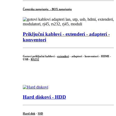
Čoperska napajanja - BOX napajanja
Priključni
kablovi - extenderi - adapteri -
konventori
Gotovi priključni kablovi -
extenderi
- adapteri - konventori - HDMI -
USB -
RS232
...
.
Hard diskovi - HDD
Hard disk
-
SSD