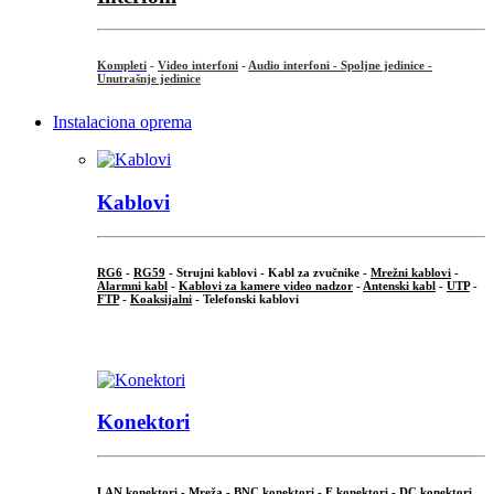
Kompleti
-
Video interfoni
-
Audio interfoni - Spoljne jedinice -
Unutrašnje jedinice
Instalaciona oprema
Kablovi
RG6
-
RG59
- Strujni kablovi - Kabl za zvučnike -
Mrežni kablovi
-
Alarmni kabl
-
Kablovi za kamere video nadzor
-
Antenski kabl
-
UTP
-
FTP
-
Koaksijalni
- Telefonski kablovi
...
Konektori
LAN konektori - Mreža -
BNC konektori
-
F konektori
-
DC konektori