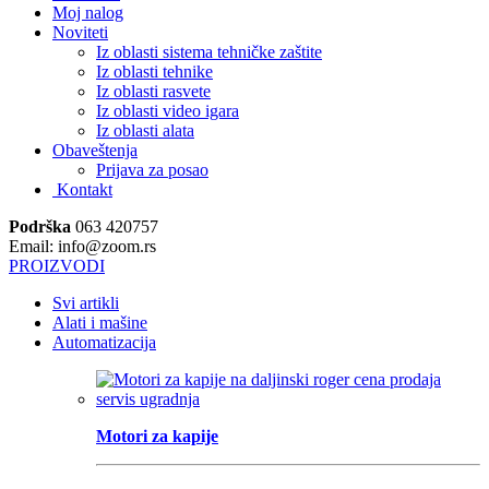
Moj nalog
Noviteti
Iz oblasti sistema tehničke zaštite
Iz oblasti tehnike
Iz oblasti rasvete
Iz oblasti video igara
Iz oblasti alata
Obaveštenja
Prijava za posao
Kontakt
Podrška
063 420757
Email: info@zoom.rs
PROIZVODI
Svi artikli
Alati i mašine
Automatizacija
Motori za kapije