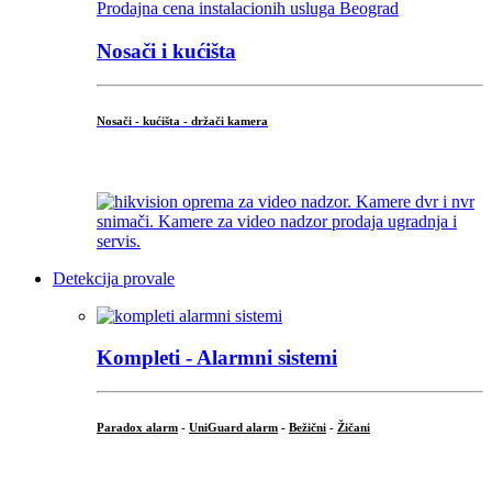
Nosači i kućišta
Nosači - kućišta - držači kamera
...
Detekcija provale
Kompleti - Alarmni sistemi
Paradox alarm
-
UniGuard alarm
-
Bežični
-
Žičani
...