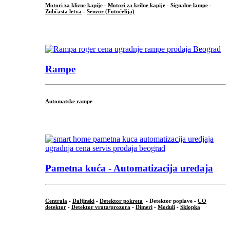
Motori za klizne kapije
-
Motori za krilne kapije
-
Signalne lampe
-
Zubčasta letva
-
Senzor (Fotoćelija)
...
Rampe
Automatske rampe
...
Pametna kuća - Automatizacija uređaja
Centrala
-
Daljinski
-
Detektor pokreta
- Detektor poplave -
CO
detektor
-
Detektor vrata/prozora
-
Dimeri
-
Moduli
-
Sklopka
...