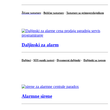
Žičane tastature
-
Bežične tastature
-
Tastature sa primopredajnikom
...
Daljinski za alarm
Daljinci
-
SOS panik tasteri
-
Dvosmerni daljinski
-
Daljinski sa tagom
...
.
Alarmne sirene