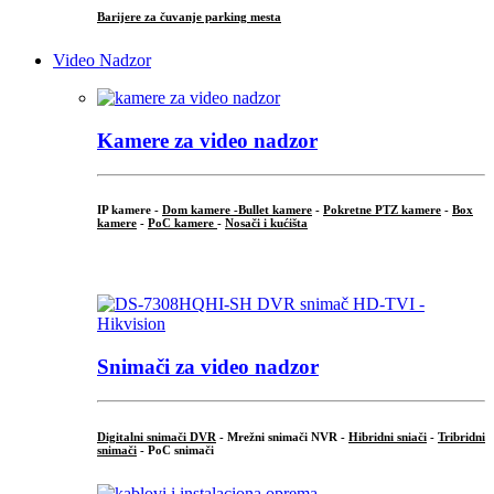
Barijere za čuvanje parking mesta
Video Nadzor
Kamere za video nadzor
IP kamere -
Dom kamere -
Bullet kamere
-
Pokretne PTZ kamere
-
Box
kamere
-
PoC kamere
-
Nosači i kućišta
.
Snimači za video nadzor
Digitalni snimači DVR
- Mrežni snimači NVR -
Hibridni sniači
-
Tribridni
snimači
- PoC snimači