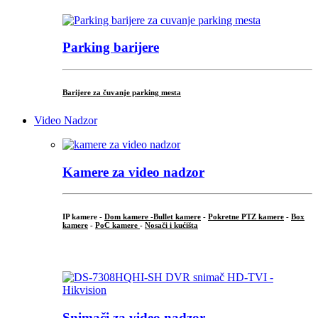
Parking barijere
Barijere za čuvanje parking mesta
Video Nadzor
Kamere za video nadzor
IP kamere -
Dom kamere -
Bullet kamere
-
Pokretne PTZ kamere
-
Box
kamere
-
PoC kamere
-
Nosači i kućišta
.
Snimači za video nadzor