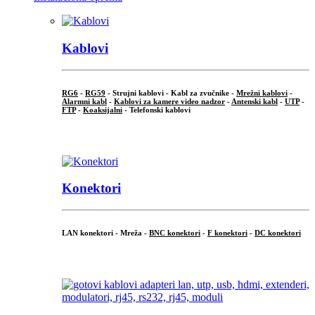
Kablovi
RG6
-
RG59
- Strujni kablovi - Kabl za zvučnike -
Mrežni kablovi
-
Alarmni kabl
-
Kablovi za kamere video nadzor
-
Antenski kabl
-
UTP
-
FTP
-
Koaksijalni
- Telefonski kablovi
...
Konektori
LAN konektori - Mreža -
BNC konektori
-
F konektori
-
DC konektori
...