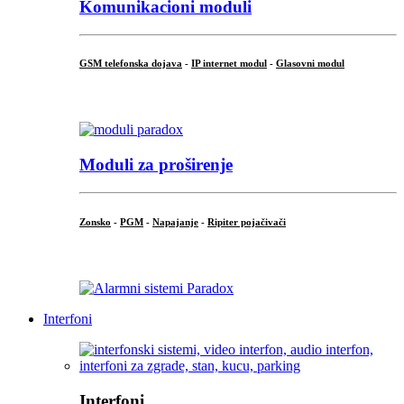
Komunikacioni moduli
GSM telefonska dojava
-
IP internet modul
-
Glasovni modul
...
Moduli za proširenje
Zonsko
-
PGM
-
Napajanje
-
Ripiter pojačivači
...
Interfoni
Interfoni