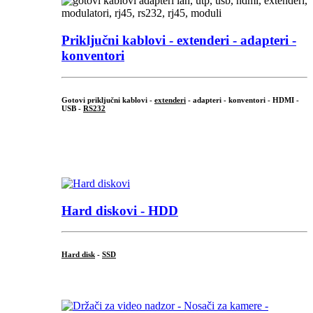
Priključni
kablovi - extenderi - adapteri -
konventori
Gotovi priključni kablovi -
extenderi
- adapteri - konventori - HDMI -
USB -
RS232
...
.
Hard diskovi - HDD
Hard disk
-
SSD
...