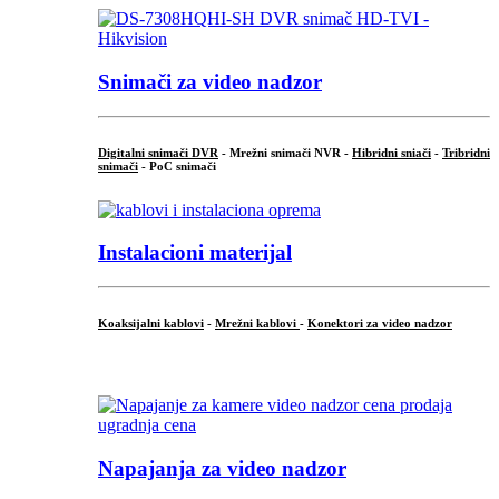
Snimači za video nadzor
Digitalni snimači DVR
- Mrežni snimači NVR -
Hibridni sniači
-
Tribridni
snimači
- PoC snimači
Instalacioni materijal
Koaksijalni kablovi
-
Mrežni kablovi
-
Konektori za video nadzor
...
Napajanja za video nadzor