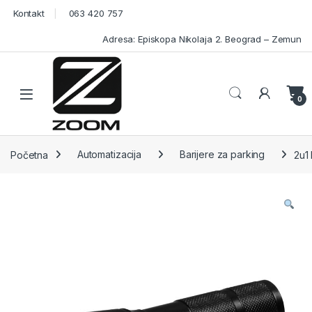
Skip to navigation
Skip to content
Kontakt
063 420 757
Adresa: Episkopa Nikolaja 2. Beograd – Zemun
Open
0
Početna
Automatizacija
Barijere za parking
2u1