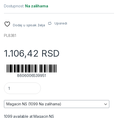
Dostupnost:
Na zalihama
Uporedi
Dodaj u spisak želja
PL8381
1.106,42
RSD
8606006539951
2u1 LED baterijska lampa i power bank količina
1099 available at Magacin NS