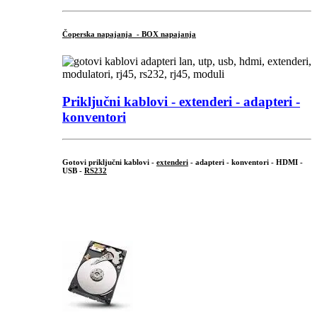
Čoperska napajanja - BOX napajanja
Priključni
kablovi - extenderi - adapteri -
konventori
Gotovi priključni kablovi -
extenderi
- adapteri - konventori - HDMI -
USB -
RS232
...
.