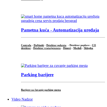
...
Pametna kuća - Automatizacija uređaja
Centrala
-
Daljinski
-
Detektor pokreta
- Detektor poplave -
CO
detektor
-
Detektor vrata/prozora
-
Dimeri
-
Moduli
-
Sklopka
...
Parking barijere
Barijere za čuvanje parking mesta
Video Nadzor