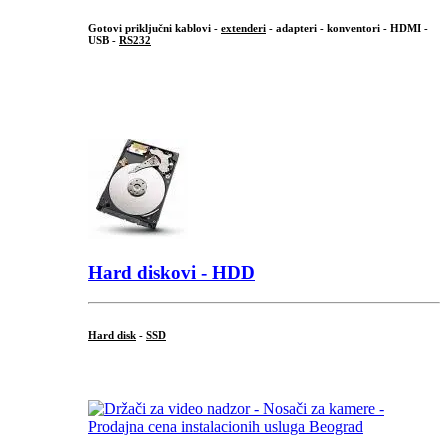
Gotovi priključni kablovi -
extenderi
- adapteri - konventori - HDMI -
USB -
RS232
...
.
Hard diskovi - HDD
Hard disk
-
SSD
...