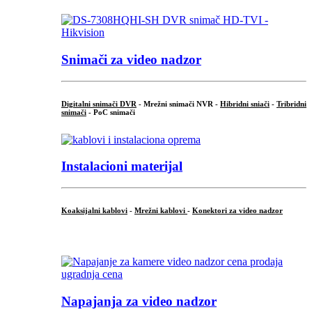
Snimači za video nadzor
Digitalni snimači DVR
- Mrežni snimači NVR -
Hibridni sniači
-
Tribridni
snimači
- PoC snimači
Instalacioni materijal
Koaksijalni kablovi
-
Mrežni kablovi
-
Konektori za video nadzor
...
Napajanja za video nadzor