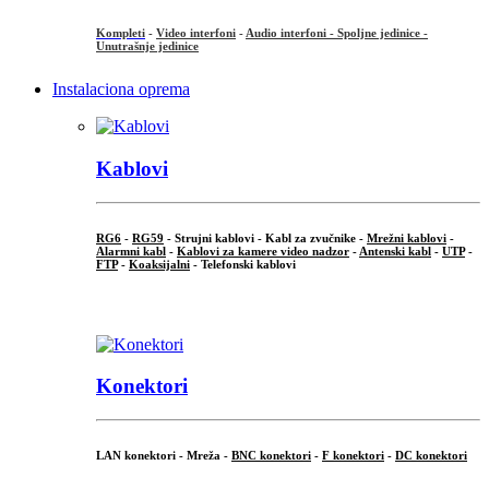
Kompleti
-
Video interfoni
-
Audio interfoni - Spoljne jedinice -
Unutrašnje jedinice
Instalaciona oprema
Kablovi
RG6
-
RG59
- Strujni kablovi - Kabl za zvučnike -
Mrežni kablovi
-
Alarmni kabl
-
Kablovi za kamere video nadzor
-
Antenski kabl
-
UTP
-
FTP
-
Koaksijalni
- Telefonski kablovi
...
Konektori
LAN konektori - Mreža -
BNC konektori
-
F konektori
-
DC konektori