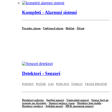
Kompleti - Alarmni sistemi
Paradox alarm
-
UniGuard alarm
-
Bežični
-
Žičani
...
...
.
Detektori - Senzori
POKRET
POŽAR
GAS
POPLAVA
STAKLO
VRATA-PROZOR
Detektori pokreta
-
Spoljni senzori
-
Unutrašnji senzori
-
Senzor koji ne
reaguje na životinje
-
Senzori požara i gasa
-
Detektor lom stakla
-
Detektor poplave
-
Zglobni nosači
-
MUK magnetni senzori