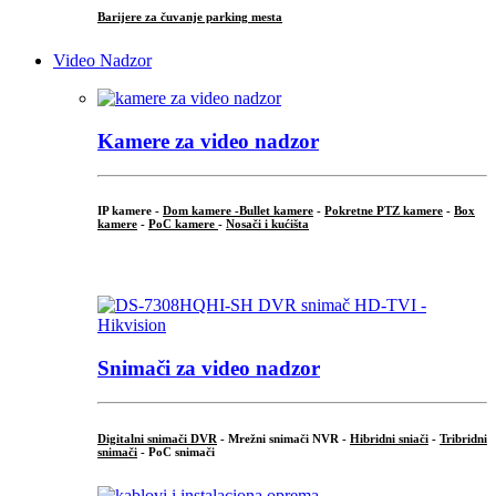
Barijere za čuvanje parking mesta
Video Nadzor
Kamere za video nadzor
IP kamere -
Dom kamere -
Bullet kamere
-
Pokretne PTZ kamere
-
Box
kamere
-
PoC kamere
-
Nosači i kućišta
.
Snimači za video nadzor
Digitalni snimači DVR
- Mrežni snimači NVR -
Hibridni sniači
-
Tribridni
snimači
- PoC snimači