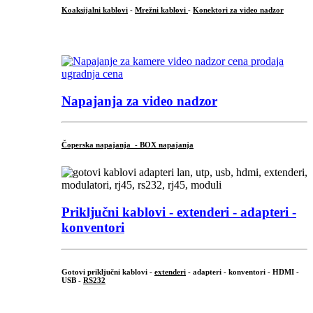
Koaksijalni kablovi
-
Mrežni kablovi
-
Konektori za video nadzor
...
Napajanja za video nadzor
Čoperska napajanja - BOX napajanja
Priključni
kablovi - extenderi - adapteri -
konventori
Gotovi priključni kablovi -
extenderi
- adapteri - konventori - HDMI -
USB -
RS232
...