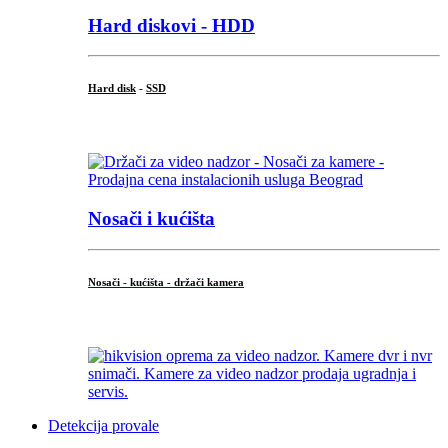
Hard diskovi - HDD
Hard disk
-
SSD
...
Nosači i kućišta
Nosači - kućišta - držači kamera
...
Detekcija provale