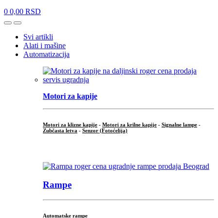
0
0,00
RSD
Open
Close
Svi artikli
Alati i mašine
Automatizacija
Motori za kapije
Motori za klizne kapije
-
Motori za krilne kapije
-
Signalne lampe
-
Zubčasta letva
-
Senzor (Fotoćelija)
...
Rampe
Automatske rampe