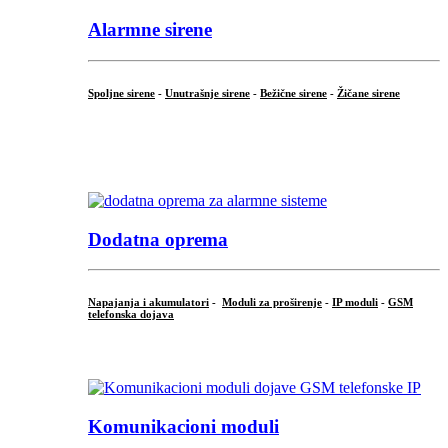
Alarmne sirene
Spoljne sirene
-
Unutrašnje sirene
-
Bežične sirene
-
Žičane sirene
...
.
Dodatna oprema
Napajanja i akumulatori
-
Moduli za proširenje
-
IP moduli
-
GSM
telefonska dojava
...
Komunikacioni moduli