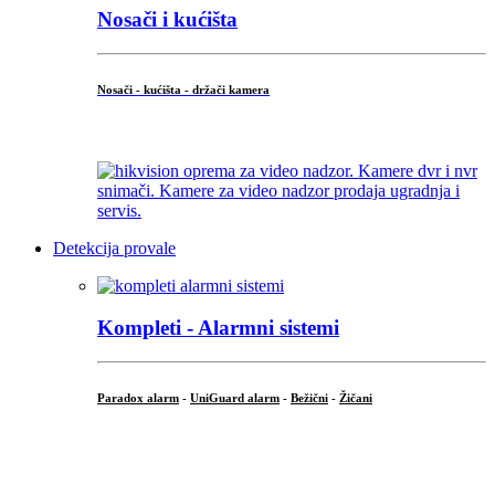
Nosači i kućišta
Nosači - kućišta - držači kamera
...
Detekcija provale
Kompleti - Alarmni sistemi
Paradox alarm
-
UniGuard alarm
-
Bežični
-
Žičani
...
...