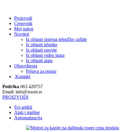
.
Proizvodi
Cenovnik
Moj nalog
Noviteti
Iz oblasti sistema tehničke zaštite
Iz oblasti tehnike
Iz oblasti rasvete
Iz oblasti video igara
Iz oblasti alata
Obaveštenja
Prijava za posao
Kontakt
Podrška
063 420757
Email: info@zoom.rs
PROIZVODI
Svi artikli
Alati i mašine
Automatizacija