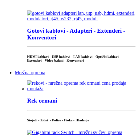
...
Gotovi kablovi - Adapteri - Extenderi -
Konventori
HDMI kablovi - USB kablovi - LAN kablovi - Optički kablovi -
Extenderi - Video baluni - Konventori
Mrežna oprema
Rek ormani
Stojeći
-
Zidni
-
Police
-
Fioke
-
Hlađenje