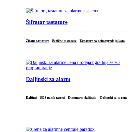
...
Šifrator tastature
Žičane tastature
-
Bežične tastature
-
Tastature sa primopredajnikom
...
Daljinski za alarm
Daljinci
-
SOS panik tasteri
-
Dvosmerni daljinski
-
Daljinski sa tagom
...
.