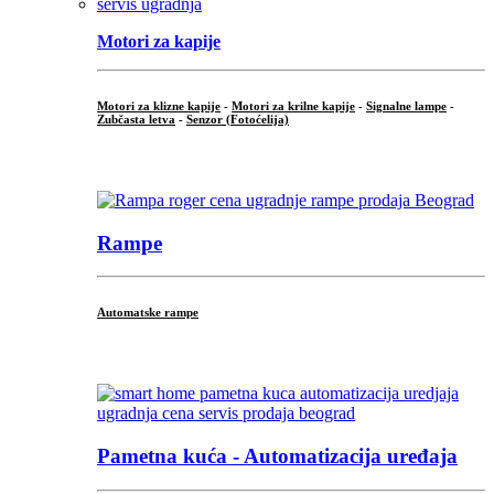
Motori za kapije
Motori za klizne kapije
-
Motori za krilne kapije
-
Signalne lampe
-
Zubčasta letva
-
Senzor (Fotoćelija)
...
Rampe
Automatske rampe
...
Pametna kuća - Automatizacija uređaja