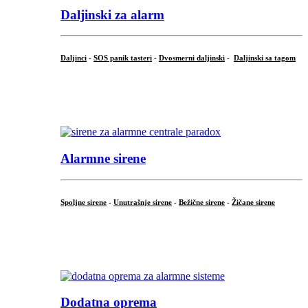
Daljinski za alarm
Daljinci
-
SOS panik tasteri
-
Dvosmerni daljinski
-
Daljinski sa tagom
...
.
Alarmne sirene
Spoljne sirene
-
Unutrašnje sirene
-
Bežične sirene
-
Žičane sirene
...
.
Dodatna oprema