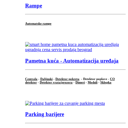
Rampe
Automatske rampe
...
Pametna kuća - Automatizacija uređaja
Centrala
-
Daljinski
-
Detektor pokreta
- Detektor poplave -
CO
detektor
-
Detektor vrata/prozora
-
Dimeri
-
Moduli
-
Sklopka
...
Parking barijere