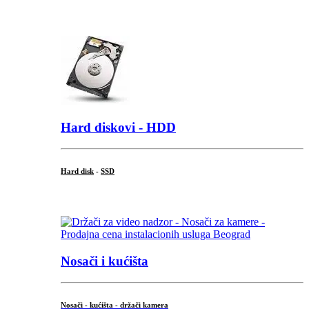
.
Hard diskovi - HDD
Hard disk
-
SSD
...
Nosači i kućišta
Nosači - kućišta - držači kamera