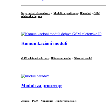
Napajanja i akumulatori
-
Moduli za proširenje
-
IP moduli
-
GSM
telefonska dojava
...
Komunikacioni moduli
GSM telefonska dojava
-
IP internet modul
-
Glasovni modul
...
Moduli za proširenje
Zonsko
-
PGM
-
Napajanje
-
Ripiter pojačivači