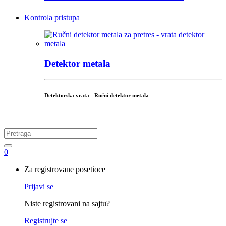
Kontrola pristupa
Detektor metala
Detektorska vrata
- Ručni detektor metala
.
Search
for:
0
My
Za registrovane posetioce
Account
Prijavi se
Niste registrovani na sajtu?
Registrujte se