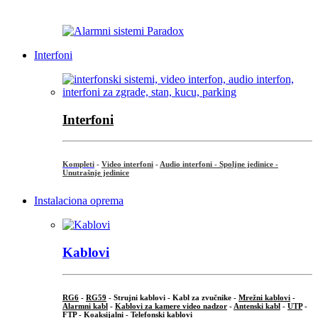
...
Interfoni
Interfoni
Kompleti
-
Video interfoni
-
Audio interfoni - Spoljne jedinice -
Unutrašnje jedinice
Instalaciona oprema
Kablovi
RG6
-
RG59
- Strujni kablovi - Kabl za zvučnike -
Mrežni kablovi
-
Alarmni kabl
-
Kablovi za kamere video nadzor
-
Antenski kabl
-
UTP
-
FTP
-
Koaksijalni
- Telefonski kablovi