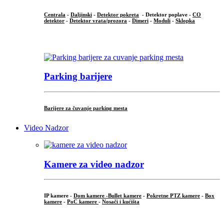
Centrala
-
Daljinski
-
Detektor pokreta
- Detektor poplave -
CO
detektor
-
Detektor vrata/prozora
-
Dimeri
-
Moduli
-
Sklopka
...
Parking barijere
Barijere za čuvanje parking mesta
Video Nadzor
Kamere za video nadzor
IP kamere -
Dom kamere -
Bullet kamere
-
Pokretne PTZ kamere
-
Box
kamere
-
PoC kamere
-
Nosači i kućišta
.