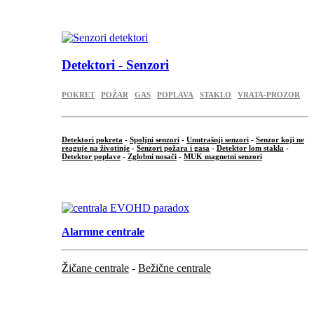
.
Detektori - Senzori
POKRET
POŽAR
GAS
POPLAVA
STAKLO
VRATA-PROZOR
Detektori pokreta
-
Spoljni senzori
-
Unutrašnji senzori
-
Senzor koji ne
reaguje na životinje
-
Senzori požara i gasa
-
Detektor lom stakla
-
Detektor poplave
-
Zglobni nosači
-
MUK magnetni senzori
.
Alarmne centrale
Žičane centrale
-
Bežične centrale
...