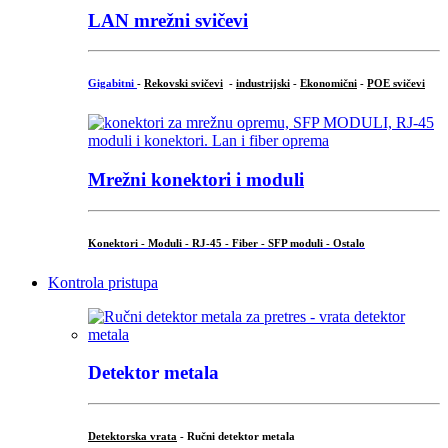
LAN mrežni svičevi
Gigabitni
-
Rekovski svičevi
-
industrijski
-
Ekonomični
-
POE svičevi
Mrežni konektori i moduli
Konektori - Moduli - RJ-45 - Fiber - SFP moduli - Ostalo
Kontrola pristupa
Detektor metala
Detektorska vrata
- Ručni detektor metala