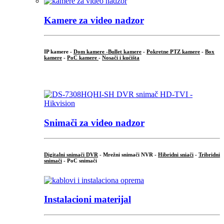
Kamere za video nadzor
IP kamere -
Dom kamere -
Bullet kamere
-
Pokretne PTZ kamere
-
Box
kamere
-
PoC kamere
-
Nosači i kućišta
.
Snimači za video nadzor
Digitalni snimači DVR
- Mrežni snimači NVR -
Hibridni sniači
-
Tribridni
snimači
- PoC snimači
Instalacioni materijal