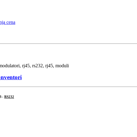
onventori
B -
RS232