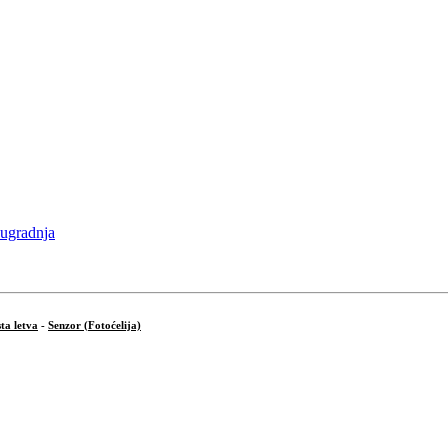
ta letva
-
Senzor (Fotoćelija)