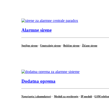
...
.
Alarmne sirene
Spoljne sirene
-
Unutrašnje sirene
-
Bežične sirene
-
Žičane sirene
...
.
Dodatna oprema
Napajanja i akumulatori
-
Moduli za proširenje
-
IP moduli
-
GSM telefon
...