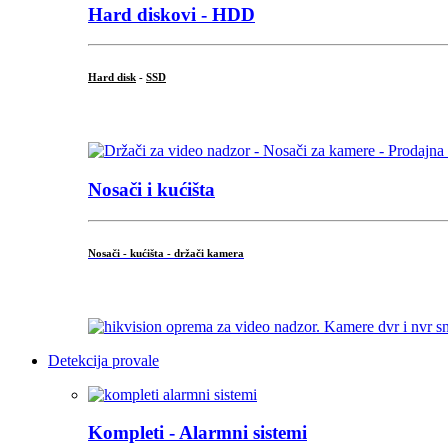
Hard diskovi - HDD
Hard disk
-
SSD
...
Nosači i kućišta
Nosači - kućišta - držači kamera
...
Detekcija provale
Kompleti - Alarmni sistemi