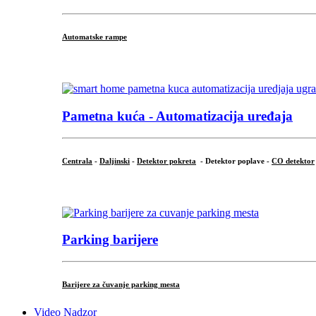
Automatske rampe
...
Pametna kuća - Automatizacija uređaja
Centrala
-
Daljinski
-
Detektor pokreta
- Detektor poplave -
CO detektor
...
Parking barijere
Barijere za čuvanje parking mesta
Video Nadzor