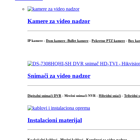
Kamere za video nadzor
IP kamere -
Dom kamere -
Bullet kamere
-
Pokretne PTZ kamere
-
Box ka
.
Snimači za video nadzor
Digitalni snimači DVR
- Mrežni snimači NVR -
Hibridni sniači
-
Tribridni 
Instalacioni materijal
Koaksijalni kablovi
-
Mrežni kablovi
-
Konektori za video nadzor