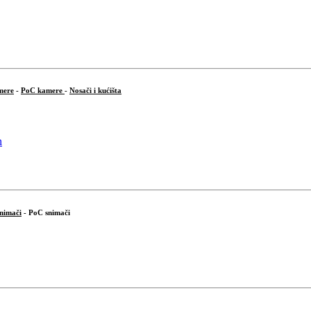
mere
-
PoC kamere
-
Nosači i kućišta
snimači
- PoC snimači