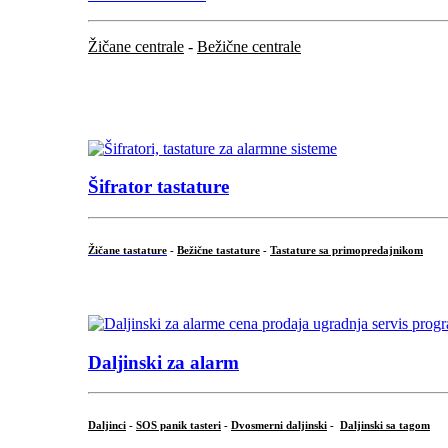
Žičane centrale
-
Bežične centrale
...
...
Šifrator tastature
Žičane tastature
-
Bežične tastature
-
Tastature sa primopredajnikom
...
Daljinski za alarm
Daljinci
-
SOS panik tasteri
-
Dvosmerni daljinski
-
Daljinski sa tagom