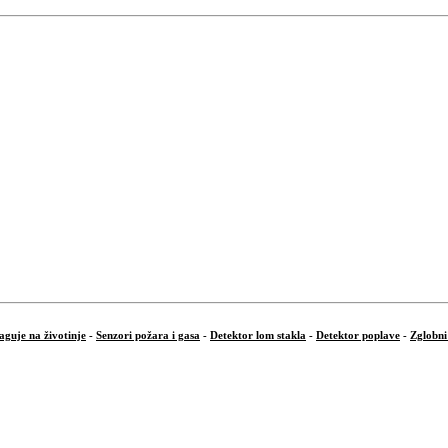
aguje na životinje
-
Senzori požara i gasa
-
Detektor lom stakla
-
Detektor poplave
-
Zglobni