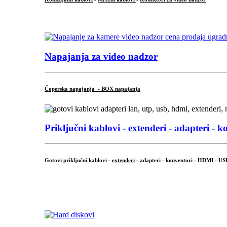
...
Napajanja za video nadzor
Čoperska napajanja - BOX napajanja
Priključni
kablovi - extenderi - adapteri - k
Gotovi priključni kablovi -
extenderi
- adapteri - konventori - HDMI - US
...
.