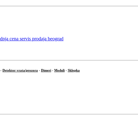
-
Detektor vrata/prozora
-
Dimeri
-
Moduli
-
Sklopka