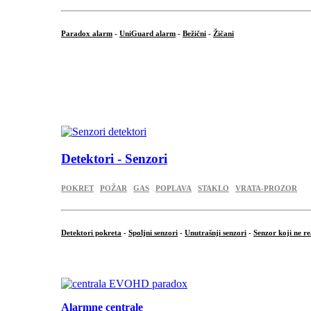
Paradox alarm
-
UniGuard alarm
-
Bežični
-
Žičani
...
...
.
Detektori - Senzori
POKRET
POŽAR
GAS
POPLAVA
STAKLO
VRATA-PROZOR
Detektori pokreta
-
Spoljni senzori
-
Unutrašnji senzori
-
Senzor koji ne re
.
Alarmne centrale