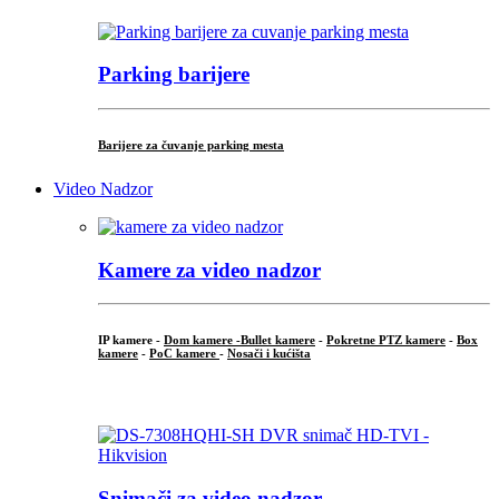
Parking barijere
Barijere za čuvanje parking mesta
Video Nadzor
Kamere za video nadzor
IP kamere -
Dom kamere -
Bullet kamere
-
Pokretne PTZ kamere
-
Box
kamere
-
PoC kamere
-
Nosači i kućišta
.
Snimači za video nadzor