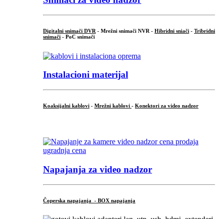
Digitalni snimači DVR
- Mrežni snimači NVR -
Hibridni sniači
-
Tribridni
snimači
- PoC snimači
Instalacioni materijal
Koaksijalni kablovi
-
Mrežni kablovi
-
Konektori za video nadzor
...
Napajanja za video nadzor
Čoperska napajanja - BOX napajanja