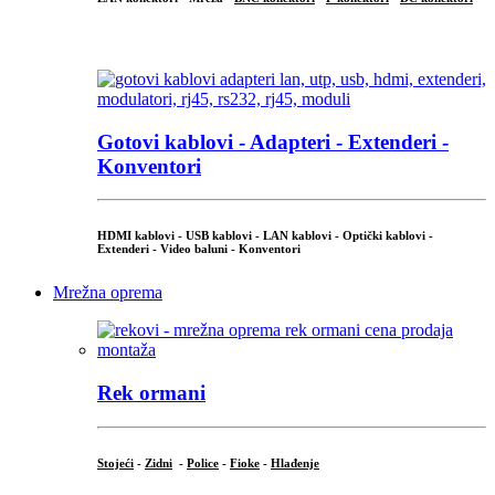
...
Gotovi kablovi - Adapteri - Extenderi -
Konventori
HDMI kablovi - USB kablovi - LAN kablovi - Optički kablovi -
Extenderi - Video baluni - Konventori
Mrežna oprema
Rek ormani
Stojeći
-
Zidni
-
Police
-
Fioke
-
Hlađenje