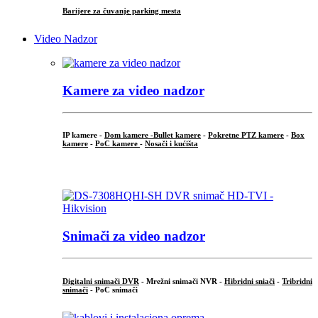
Barijere za čuvanje parking mesta
Video Nadzor
Kamere za video nadzor
IP kamere -
Dom kamere -
Bullet kamere
-
Pokretne PTZ kamere
-
Box
kamere
-
PoC kamere
-
Nosači i kućišta
.
Snimači za video nadzor
Digitalni snimači DVR
- Mrežni snimači NVR -
Hibridni sniači
-
Tribridni
snimači
- PoC snimači