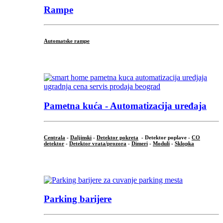
Rampe
Automatske rampe
...
Pametna kuća - Automatizacija uređaja
Centrala
-
Daljinski
-
Detektor pokreta
- Detektor poplave -
CO
detektor
-
Detektor vrata/prozora
-
Dimeri
-
Moduli
-
Sklopka
...
Parking barijere