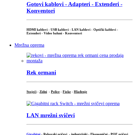
Gotovi kablovi - Adapteri - Extenderi -
Konventori
HDMI kablovi - USB kablovi - LAN kablovi - Optički kablovi -
Extenderi - Video baluni - Konventori
Mrežna oprema
Rek ormani
Stojeći
-
Zidni
-
Police
-
Fioke
-
Hlađenje
LAN mrežni svičevi
Gigabitni
-
Rekovski svičevi
-
industrijski
-
Ekonomični
-
POE svičevi