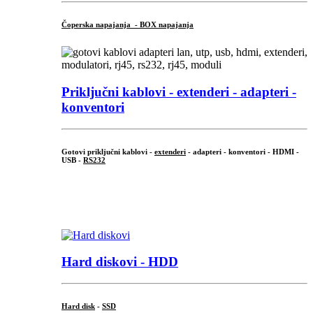
Čoperska napajanja - BOX napajanja
Priključni
kablovi - extenderi - adapteri -
konventori
Gotovi priključni kablovi -
extenderi
- adapteri - konventori - HDMI -
USB -
RS232
...
.
Hard diskovi - HDD
Hard disk
-
SSD