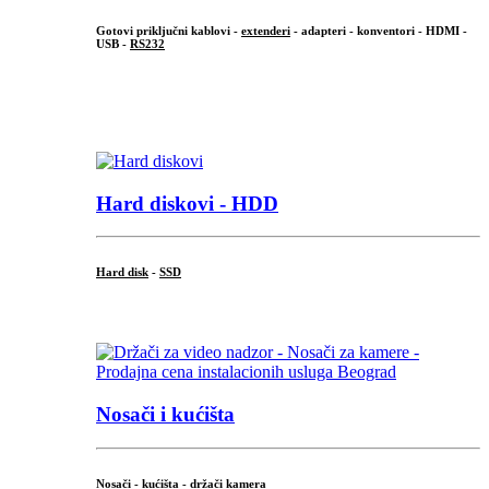
Gotovi priključni kablovi -
extenderi
- adapteri - konventori - HDMI -
USB -
RS232
...
.
Hard diskovi - HDD
Hard disk
-
SSD
...
Nosači i kućišta
Nosači - kućišta - držači kamera