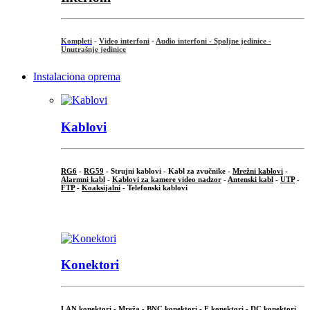
Kompleti
-
Video interfoni
-
Audio interfoni - Spoljne jedinice -
Unutrašnje jedinice
Instalaciona oprema
Kablovi
RG6
-
RG59
- Strujni kablovi - Kabl za zvučnike -
Mrežni kablovi
-
Alarmni kabl
-
Kablovi za kamere video nadzor
-
Antenski kabl
-
UTP
-
FTP
-
Koaksijalni
- Telefonski kablovi
...
Konektori
LAN konektori - Mreža -
BNC konektori
-
F konektori
-
DC konektori