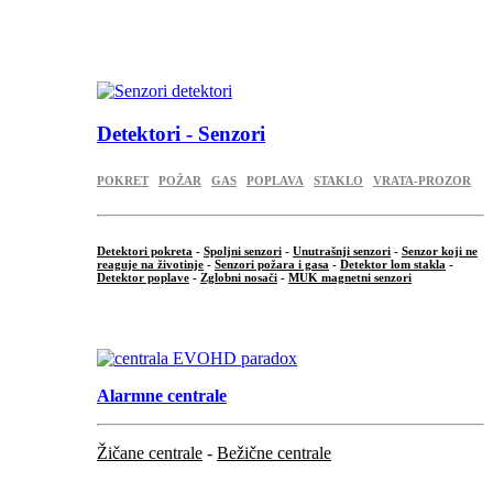
...
.
Detektori - Senzori
POKRET
POŽAR
GAS
POPLAVA
STAKLO
VRATA-PROZOR
Detektori pokreta
-
Spoljni senzori
-
Unutrašnji senzori
-
Senzor koji ne
reaguje na životinje
-
Senzori požara i gasa
-
Detektor lom stakla
-
Detektor poplave
-
Zglobni nosači
-
MUK magnetni senzori
.
Alarmne centrale
Žičane centrale
-
Bežične centrale
...