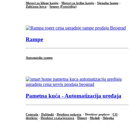
Motori za klizne kapije
-
Motori za krilne kapije
-
Signalne lampe
-
Zubčasta letva
-
Senzor (Fotoćelija)
...
Rampe
Automatske rampe
...
Pametna kuća - Automatizacija uređaja
Centrala
-
Daljinski
-
Detektor pokreta
- Detektor poplave -
CO
detektor
-
Detektor vrata/prozora
-
Dimeri
-
Moduli
-
Sklopka
...