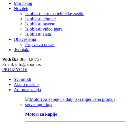
Moj nalog
Noviteti
Iz oblasti sistema tehničke zaštite
Iz oblasti tehnike
Iz oblasti rasvete
Iz oblasti video igara
Iz oblasti alata
Obaveštenja
Prijava za posao
Kontakt
Podrška
063 420757
Email: info@zoom.rs
PROIZVODI
Svi artikli
Alati i mašine
Automatizacija
Motori za kapije