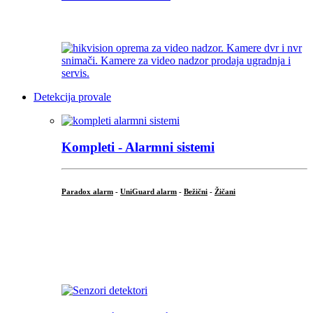
...
Detekcija provale
Kompleti - Alarmni sistemi
Paradox alarm
-
UniGuard alarm
-
Bežični
-
Žičani
...
...
.