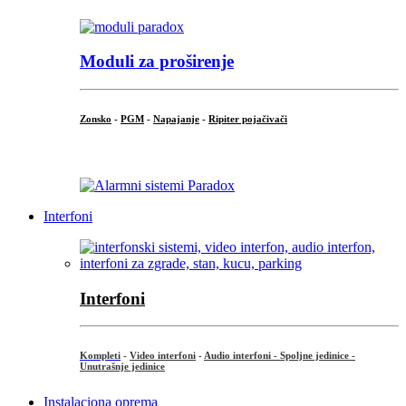
Moduli za proširenje
Zonsko
-
PGM
-
Napajanje
-
Ripiter pojačivači
...
Interfoni
Interfoni
Kompleti
-
Video interfoni
-
Audio interfoni - Spoljne jedinice -
Unutrašnje jedinice
Instalaciona oprema