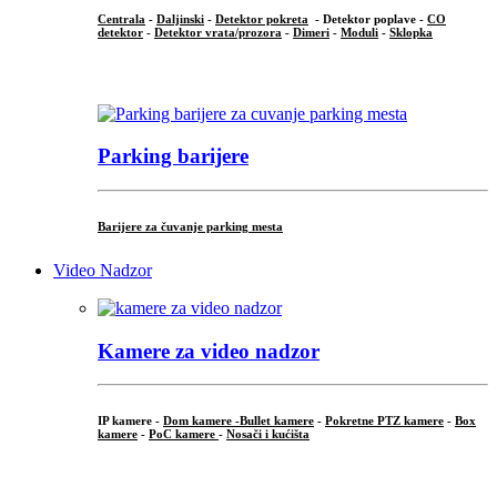
Centrala
-
Daljinski
-
Detektor pokreta
- Detektor poplave -
CO
detektor
-
Detektor vrata/prozora
-
Dimeri
-
Moduli
-
Sklopka
...
Parking barijere
Barijere za čuvanje parking mesta
Video Nadzor
Kamere za video nadzor
IP kamere -
Dom kamere -
Bullet kamere
-
Pokretne PTZ kamere
-
Box
kamere
-
PoC kamere
-
Nosači i kućišta
.