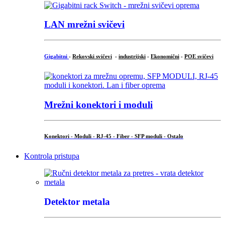
LAN mrežni svičevi
Gigabitni
-
Rekovski svičevi
-
industrijski
-
Ekonomični
-
POE svičevi
Mrežni konektori i moduli
Konektori - Moduli - RJ-45 - Fiber - SFP moduli - Ostalo
Kontrola pristupa
Detektor metala