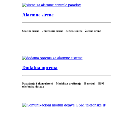
Alarmne sirene
Spoljne sirene
-
Unutrašnje sirene
-
Bežične sirene
-
Žičane sirene
...
.
Dodatna oprema
Napajanja i akumulatori
-
Moduli za proširenje
-
IP moduli
-
GSM
telefonska dojava
...