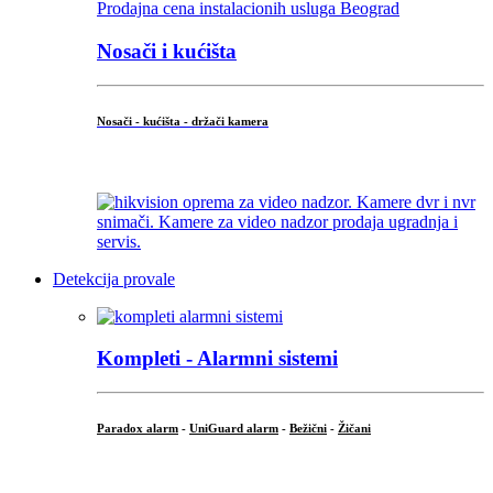
Nosači i kućišta
Nosači - kućišta - držači kamera
...
Detekcija provale
Kompleti - Alarmni sistemi
Paradox alarm
-
UniGuard alarm
-
Bežični
-
Žičani
...