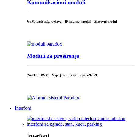
Komunikacioni moduli
GSM telefonska dojava
-
IP internet modul
-
Glasovni modul
...
Moduli za proširenje
Zonsko
-
PGM
-
Napajanje
-
Ripiter pojačivači
...
Interfoni
Interfoni