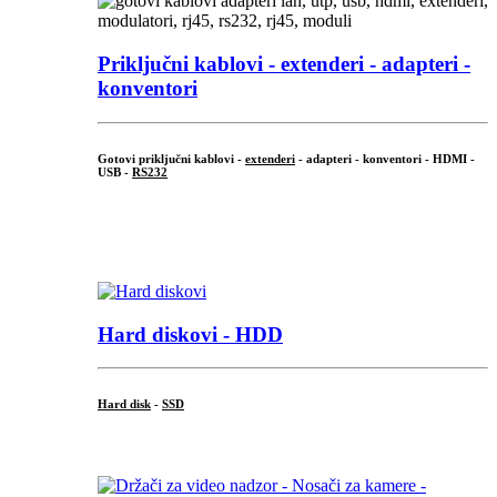
Priključni
kablovi - extenderi - adapteri -
konventori
Gotovi priključni kablovi -
extenderi
- adapteri - konventori - HDMI -
USB -
RS232
...
.
Hard diskovi - HDD
Hard disk
-
SSD
...