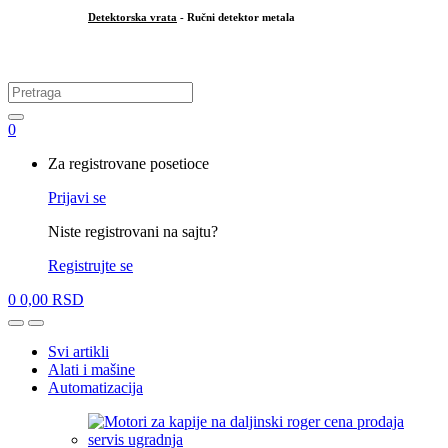
Detektorska vrata
- Ručni detektor metala
.
Search
for:
0
My
Za registrovane posetioce
Account
Prijavi se
Niste registrovani na sajtu?
Registrujte se
0
0,00
RSD
Open
Close
Svi artikli
Alati i mašine
Automatizacija