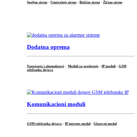
Spoljne sirene
-
Unutrašnje sirene
-
Bežične sirene
-
Žičane sirene
...
.
Dodatna oprema
Napajanja i akumulatori
-
Moduli za proširenje
-
IP moduli
-
GSM
telefonska dojava
...
Komunikacioni moduli
GSM telefonska dojava
-
IP internet modul
-
Glasovni modul
...