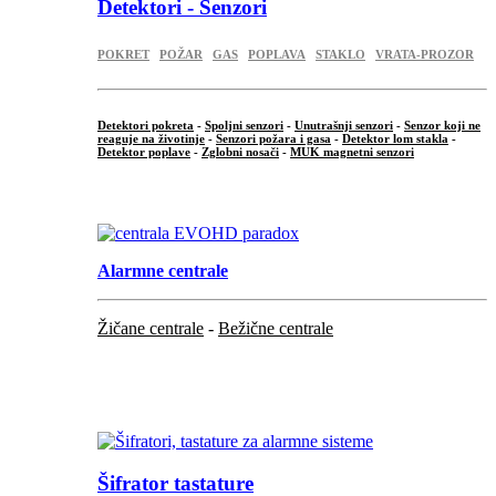
Detektori - Senzori
POKRET
POŽAR
GAS
POPLAVA
STAKLO
VRATA-PROZOR
Detektori pokreta
-
Spoljni senzori
-
Unutrašnji senzori
-
Senzor koji ne
reaguje na životinje
-
Senzori požara i gasa
-
Detektor lom stakla
-
Detektor poplave
-
Zglobni nosači
-
MUK magnetni senzori
.
Alarmne centrale
Žičane centrale
-
Bežične centrale
...
...
Šifrator tastature