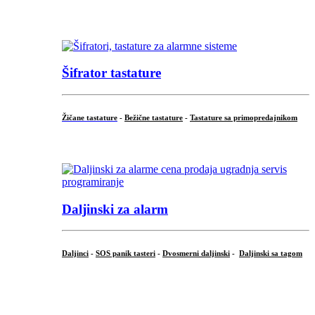
...
Šifrator tastature
Žičane tastature
-
Bežične tastature
-
Tastature sa primopredajnikom
...
Daljinski za alarm
Daljinci
-
SOS panik tasteri
-
Dvosmerni daljinski
-
Daljinski sa tagom
...
.