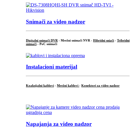
Snimači za video nadzor
Digitalni snimači DVR
- Mrežni snimači NVR -
Hibridni sniači
-
Tribridni
snimači
- PoC snimači
Instalacioni materijal
Koaksijalni kablovi
-
Mrežni kablovi
-
Konektori za video nadzor
...
Napajanja za video nadzor