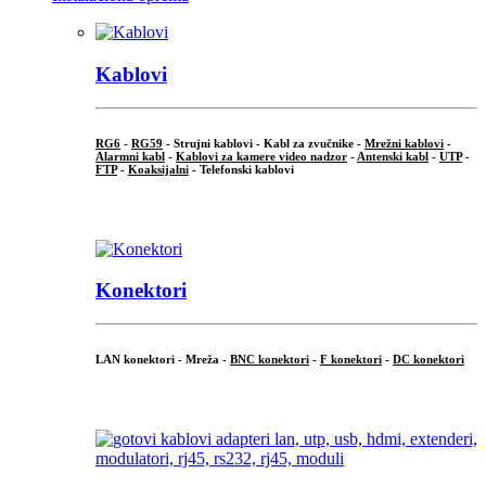
Kablovi
RG6
-
RG59
- Strujni kablovi - Kabl za zvučnike -
Mrežni kablovi
-
Alarmni kabl
-
Kablovi za kamere video nadzor
-
Antenski kabl
-
UTP
-
FTP
-
Koaksijalni
- Telefonski kablovi
...
Konektori
LAN konektori - Mreža -
BNC konektori
-
F konektori
-
DC konektori
...