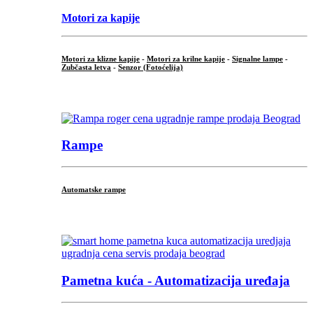
Motori za kapije
Motori za klizne kapije
-
Motori za krilne kapije
-
Signalne lampe
-
Zubčasta letva
-
Senzor (Fotoćelija)
...
Rampe
Automatske rampe
...
Pametna kuća - Automatizacija uređaja