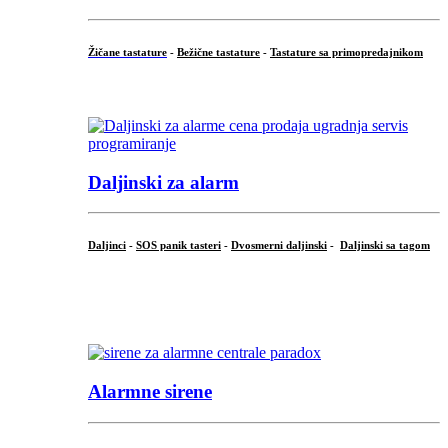
Žičane tastature
-
Bežične tastature
-
Tastature sa primopredajnikom
...
Daljinski za alarm
Daljinci
-
SOS panik tasteri
-
Dvosmerni daljinski
-
Daljinski sa tagom
...
.
Alarmne sirene