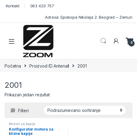
Skip to navigation
Skip to content
Kontakt
063 420 757
Adresa: Episkopa Nikolaja 2. Beograd – Zemun
Open
0
Početna
Proizvod ID Antenall
2001
2001
Prikazan jedan rezultat
Filteri
Motori za kapije
Konfigurator motora za
klizne kapije