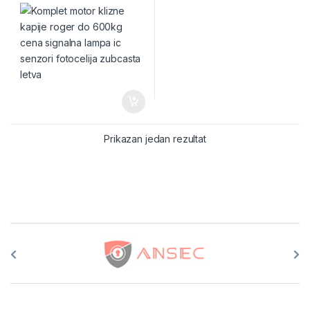
Prikazan jedan rezultat
Brands Carousel