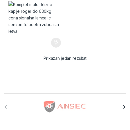
Prikazan jedan rezultat
Brands Carousel