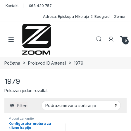
Skip to navigation
Skip to content
Kontakt
063 420 757
Adresa: Episkopa Nikolaja 2. Beograd – Zemun
Open
0
Početna
Proizvod ID Antenall
1979
1979
Prikazan jedan rezultat
Filteri
Motori za kapije
Konfigurator motora za
klizne kapije