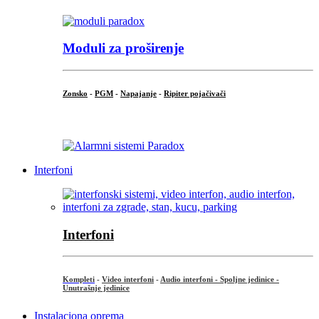
Moduli za proširenje
Zonsko
-
PGM
-
Napajanje
-
Ripiter pojačivači
...
Interfoni
Interfoni
Kompleti
-
Video interfoni
-
Audio interfoni - Spoljne jedinice -
Unutrašnje jedinice
Instalaciona oprema