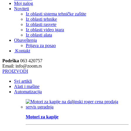
Moj nalog
Noviteti
Iz oblasti sistema tehničke zaštite
Iz oblasti tehnike
Iz oblasti rasvete
Iz oblasti video igara
Iz oblasti alata
Obaveštenja
Prijava za posao
Kontakt
Podrška
063 420757
Email: info@zoom.rs
PROIZVODI
Svi artikli
Alati i mašine
Automatizacija
Motori za kapije