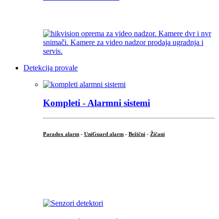
...
Detekcija provale
Kompleti - Alarmni sistemi
Paradox alarm
-
UniGuard alarm
-
Bežični
-
Žičani
...
...
.