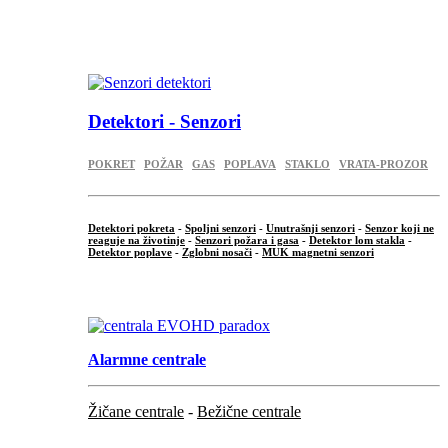
...
.
Detektori - Senzori
POKRET
POŽAR
GAS
POPLAVA
STAKLO
VRATA-PROZOR
Detektori pokreta
-
Spoljni senzori
-
Unutrašnji senzori
-
Senzor koji ne
reaguje na životinje
-
Senzori požara i gasa
-
Detektor lom stakla
-
Detektor poplave
-
Zglobni nosači
-
MUK magnetni senzori
.
Alarmne centrale
Žičane centrale
-
Bežične centrale
...