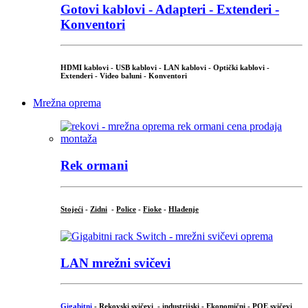
Gotovi kablovi - Adapteri - Extenderi -
Konventori
HDMI kablovi - USB kablovi - LAN kablovi - Optički kablovi -
Extenderi - Video baluni - Konventori
Mrežna oprema
Rek ormani
Stojeći
-
Zidni
-
Police
-
Fioke
-
Hlađenje
LAN mrežni svičevi
Gigabitni
-
Rekovski svičevi
-
industrijski
-
Ekonomični
-
POE svičevi