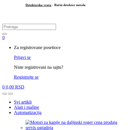
Detektorska vrata
- Ručni detektor metala
.
Search
for:
0
My
Za registrovane posetioce
Account
Prijavi se
Niste registrovani na sajtu?
Registrujte se
0
0,00
RSD
Open
Close
Svi artikli
Alati i mašine
Automatizacija