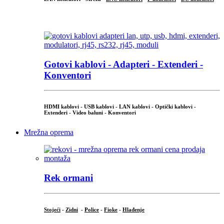
...
Gotovi kablovi - Adapteri - Extenderi -
Konventori
HDMI kablovi - USB kablovi - LAN kablovi - Optički kablovi -
Extenderi - Video baluni - Konventori
Mrežna oprema
Rek ormani
Stojeći
-
Zidni
-
Police
-
Fioke
-
Hlađenje