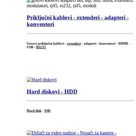
Priključni
kablovi - extenderi - adapteri -
konventori
Gotovi priključni kablovi -
extenderi
- adapteri - konventori - HDMI -
USB -
RS232
...
.
Hard diskovi - HDD
Hard disk
-
SSD
...