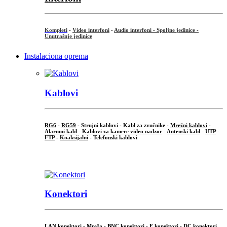
Kompleti
-
Video interfoni
-
Audio interfoni - Spoljne jedinice -
Unutrašnje jedinice
Instalaciona oprema
Kablovi
RG6
-
RG59
- Strujni kablovi - Kabl za zvučnike -
Mrežni kablovi
-
Alarmni kabl
-
Kablovi za kamere video nadzor
-
Antenski kabl
-
UTP
-
FTP
-
Koaksijalni
- Telefonski kablovi
...
Konektori
LAN konektori - Mreža -
BNC konektori
-
F konektori
-
DC konektori