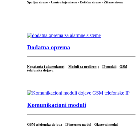
Spoljne sirene
-
Unutrašnje sirene
-
Bežične sirene
-
Žičane sirene
...
.
Dodatna oprema
Napajanja i akumulatori
-
Moduli za proširenje
-
IP moduli
-
GSM
telefonska dojava
...
Komunikacioni moduli
GSM telefonska dojava
-
IP internet modul
-
Glasovni modul
...