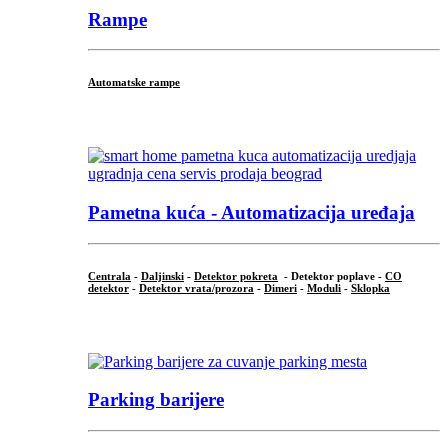
Rampe
Automatske rampe
...
Pametna kuća - Automatizacija uređaja
Centrala
-
Daljinski
-
Detektor pokreta
- Detektor poplave -
CO
detektor
-
Detektor vrata/prozora
-
Dimeri
-
Moduli
-
Sklopka
...
Parking barijere