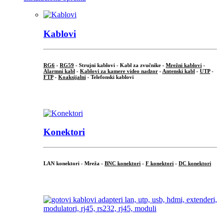
Kablovi
RG6
-
RG59
- Strujni kablovi - Kabl za zvučnike -
Mrežni kablovi
-
Alarmni kabl
-
Kablovi za kamere video nadzor
-
Antenski kabl
-
UTP
-
FTP
-
Koaksijalni
- Telefonski kablovi
...
Konektori
LAN konektori - Mreža -
BNC konektori
-
F konektori
-
DC konektori
...