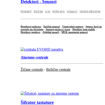
Detektori - Senzori
POKRET
POŽAR
GAS
POPLAVA
STAKLO
VRATA-PROZOR
Detektori pokreta
-
Spoljni senzori
-
Unutrašnji senzori
-
Senzor koji ne
reaguje na životinje
-
Senzori požara i gasa
-
Detektor lom stakla
-
Detektor poplave
-
Zglobni nosači
-
MUK magnetni senzori
.
Alarmne centrale
Žičane centrale
-
Bežične centrale
...
...
Šifrator tastature