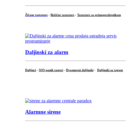
Žičane tastature
-
Bežične tastature
-
Tastature sa primopredajnikom
...
Daljinski za alarm
Daljinci
-
SOS panik tasteri
-
Dvosmerni daljinski
-
Daljinski sa tagom
...
.
Alarmne sirene