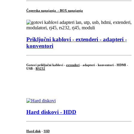
Čoperska napajanja - BOX napajanja
Priključni
kablovi - extenderi - adapteri -
konventori
Gotovi priključni kablovi -
extenderi
- adapteri - konventori - HDMI -
USB -
RS232
...
.
Hard diskovi - HDD
Hard disk
-
SSD