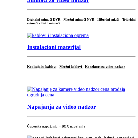
Digitalni snimači DVR
- Mrežni snimači NVR -
Hibridni sniači
-
Tribridni
snimači
- PoC snimači
Instalacioni materijal
Koaksijalni kablovi
-
Mrežni kablovi
-
Konektori za video nadzor
...
Napajanja za video nadzor
Čoperska napajanja - BOX napajanja