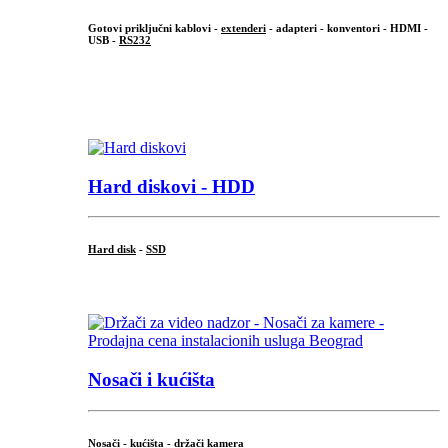
Gotovi priključni kablovi -
extenderi
- adapteri - konventori - HDMI -
USB -
RS232
...
.
Hard diskovi - HDD
Hard disk
-
SSD
...
Nosači i kućišta
Nosači - kućišta - držači kamera