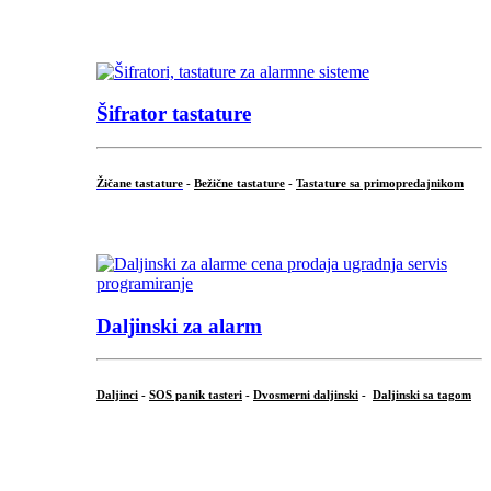
...
Šifrator tastature
Žičane tastature
-
Bežične tastature
-
Tastature sa primopredajnikom
...
Daljinski za alarm
Daljinci
-
SOS panik tasteri
-
Dvosmerni daljinski
-
Daljinski sa tagom
...
.