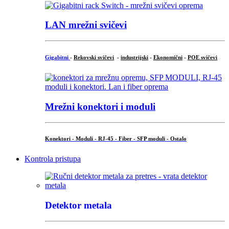
LAN mrežni svičevi
Gigabitni
-
Rekovski svičevi
-
industrijski
-
Ekonomični
-
POE svičevi
Mrežni konektori i moduli
Konektori - Moduli - RJ-45 - Fiber - SFP moduli - Ostalo
Kontrola pristupa
Detektor metala