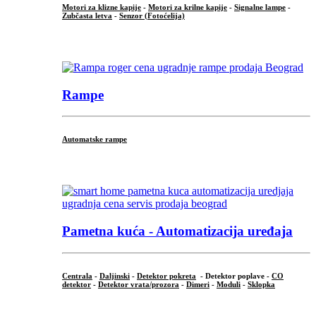
Motori za klizne kapije
-
Motori za krilne kapije
-
Signalne lampe
-
Zubčasta letva
-
Senzor (Fotoćelija)
...
Rampe
Automatske rampe
...
Pametna kuća - Automatizacija uređaja
Centrala
-
Daljinski
-
Detektor pokreta
- Detektor poplave -
CO
detektor
-
Detektor vrata/prozora
-
Dimeri
-
Moduli
-
Sklopka
...