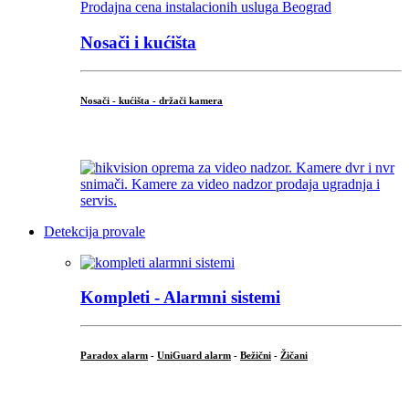
Nosači i kućišta
Nosači - kućišta - držači kamera
...
Detekcija provale
Kompleti - Alarmni sistemi
Paradox alarm
-
UniGuard alarm
-
Bežični
-
Žičani
...