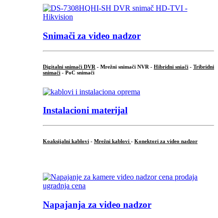
Snimači za video nadzor
Digitalni snimači DVR
- Mrežni snimači NVR -
Hibridni sniači
-
Tribridni
snimači
- PoC snimači
Instalacioni materijal
Koaksijalni kablovi
-
Mrežni kablovi
-
Konektori za video nadzor
...
Napajanja za video nadzor