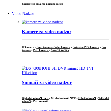
Barijere za čuvanje parking mesta
Video Nadzor
Kamere za video nadzor
IP kamere -
Dom kamere -
Bullet kamere
-
Pokretne PTZ kamere
-
Box
kamere
-
PoC kamere
-
Nosači i kućišta
.
Snimači za video nadzor
Digitalni snimači DVR
- Mrežni snimači NVR -
Hibridni sniači
-
Tribridni
snimači
- PoC snimači