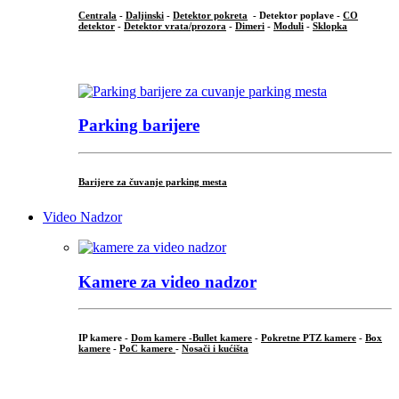
Centrala
-
Daljinski
-
Detektor pokreta
- Detektor poplave -
CO
detektor
-
Detektor vrata/prozora
-
Dimeri
-
Moduli
-
Sklopka
...
Parking barijere
Barijere za čuvanje parking mesta
Video Nadzor
Kamere za video nadzor
IP kamere -
Dom kamere -
Bullet kamere
-
Pokretne PTZ kamere
-
Box
kamere
-
PoC kamere
-
Nosači i kućišta
.