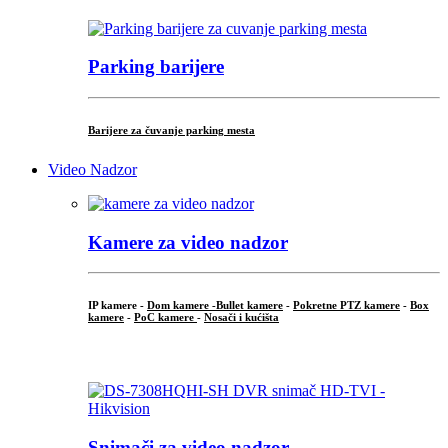
Parking barijere
Barijere za čuvanje parking mesta
Video Nadzor
Kamere za video nadzor
IP kamere -
Dom kamere -
Bullet kamere
-
Pokretne PTZ kamere
-
Box
kamere
-
PoC kamere
-
Nosači i kućišta
.
Snimači za video nadzor