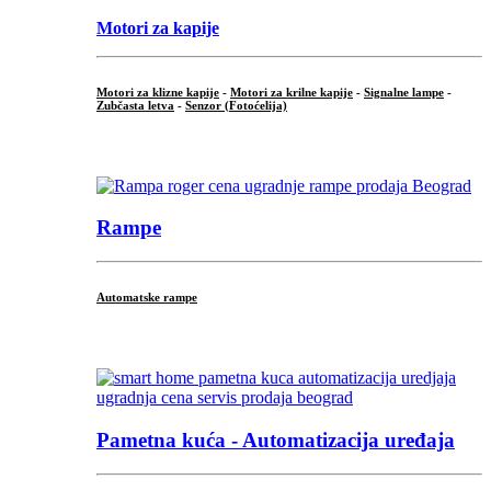
Motori za kapije
Motori za klizne kapije
-
Motori za krilne kapije
-
Signalne lampe
-
Zubčasta letva
-
Senzor (Fotoćelija)
...
Rampe
Automatske rampe
...
Pametna kuća - Automatizacija uređaja