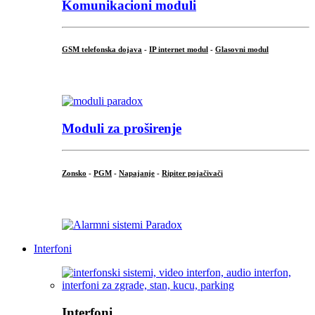
Komunikacioni moduli
GSM telefonska dojava
-
IP internet modul
-
Glasovni modul
...
Moduli za proširenje
Zonsko
-
PGM
-
Napajanje
-
Ripiter pojačivači
...
Interfoni
Interfoni