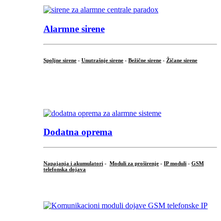
Alarmne sirene
Spoljne sirene
-
Unutrašnje sirene
-
Bežične sirene
-
Žičane sirene
...
.
Dodatna oprema
Napajanja i akumulatori
-
Moduli za proširenje
-
IP moduli
-
GSM
telefonska dojava
...