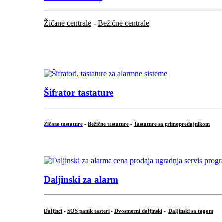
Žičane centrale
-
Bežične centrale
...
...
Šifrator tastature
Žičane tastature
-
Bežične tastature
-
Tastature sa primopredajnikom
...
Daljinski za alarm
Daljinci
-
SOS panik tasteri
-
Dvosmerni daljinski
-
Daljinski sa tagom