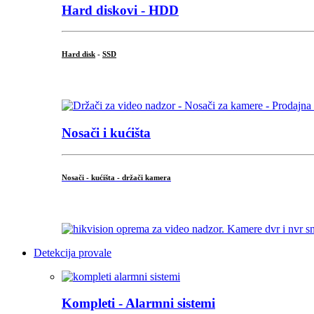
Hard diskovi - HDD
Hard disk
-
SSD
...
Nosači i kućišta
Nosači - kućišta - držači kamera
...
Detekcija provale
Kompleti - Alarmni sistemi