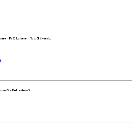
mere
-
PoC kamere
-
Nosači i kućišta
snimači
- PoC snimači