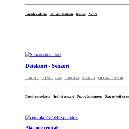
Paradox alarm
-
UniGuard alarm
-
Bežični
-
Žičani
...
...
.
Detektori - Senzori
POKRET
POŽAR
GAS
POPLAVA
STAKLO
VRATA-PROZOR
Detektori pokreta
-
Spoljni senzori
-
Unutrašnji senzori
-
Senzor koji ne re
.
Alarmne centrale