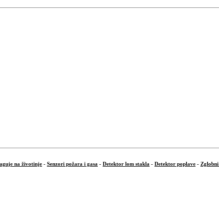
aguje na životinje
-
Senzori požara i gasa
-
Detektor lom stakla
-
Detektor poplave
-
Zglobni