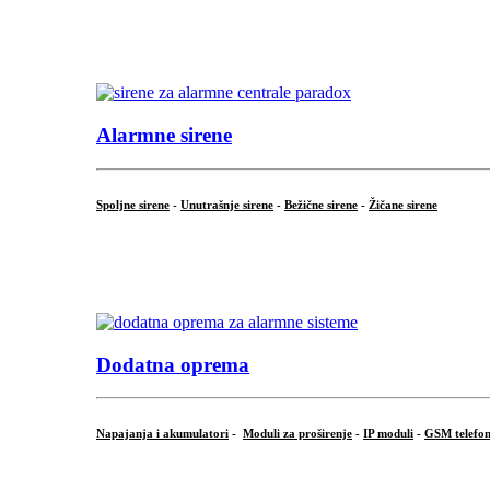
...
.
Alarmne sirene
Spoljne sirene
-
Unutrašnje sirene
-
Bežične sirene
-
Žičane sirene
...
.
Dodatna oprema
Napajanja i akumulatori
-
Moduli za proširenje
-
IP moduli
-
GSM telefon
...