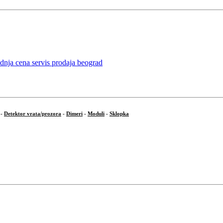
-
Detektor vrata/prozora
-
Dimeri
-
Moduli
-
Sklopka