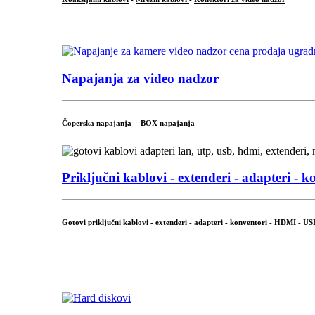
...
Napajanja za video nadzor
Čoperska napajanja - BOX napajanja
Priključni
kablovi - extenderi - adapteri - k
Gotovi priključni kablovi -
extenderi
- adapteri - konventori - HDMI - US
...
.