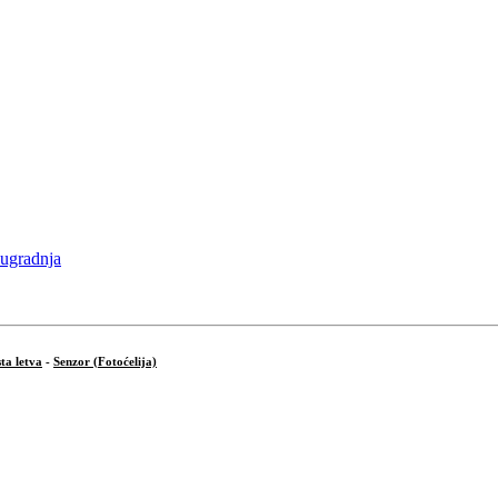
ta letva
-
Senzor (Fotoćelija)