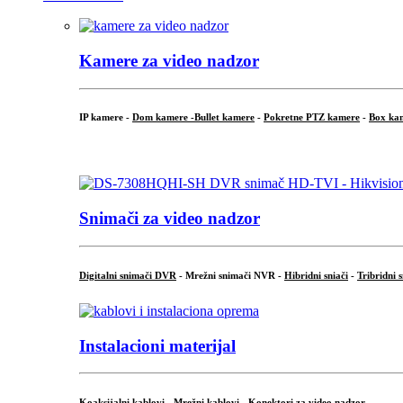
Kamere za video nadzor
IP kamere -
Dom kamere -
Bullet kamere
-
Pokretne PTZ kamere
-
Box ka
.
Snimači za video nadzor
Digitalni snimači DVR
- Mrežni snimači NVR -
Hibridni sniači
-
Tribridni 
Instalacioni materijal
Koaksijalni kablovi
-
Mrežni kablovi
-
Konektori za video nadzor