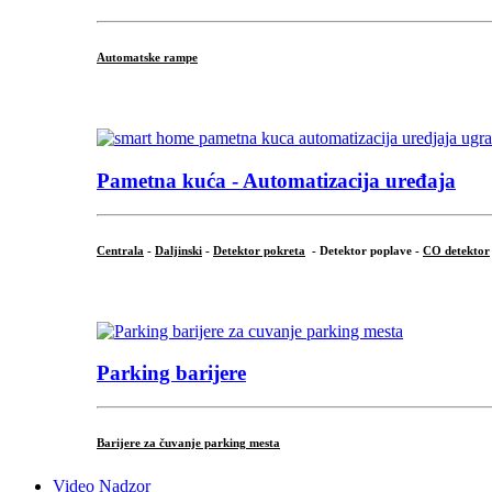
Automatske rampe
...
Pametna kuća - Automatizacija uređaja
Centrala
-
Daljinski
-
Detektor pokreta
- Detektor poplave -
CO detektor
...
Parking barijere
Barijere za čuvanje parking mesta
Video Nadzor