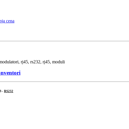
onventori
B -
RS232