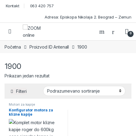
Skip to navigation
Skip to content
Kontakt
063 420 757
Adresa: Episkopa Nikolaja 2. Beograd – Zemun
Open
0
Početna
Proizvod ID Antenall
1900
1900
Prikazan jedan rezultat
Filteri
Motori za kapije
Konfigurator motora za
klizne kapije