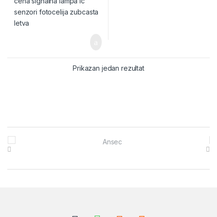
Prikazan jedan rezultat
Brands Carousel