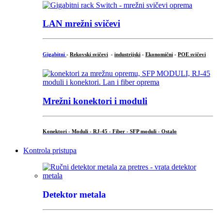
LAN mrežni svičevi
Gigabitni
-
Rekovski svičevi
-
industrijski
-
Ekonomični
-
POE svičevi
Mrežni konektori i moduli
Konektori - Moduli - RJ-45 - Fiber - SFP moduli - Ostalo
Kontrola pristupa
Detektor metala