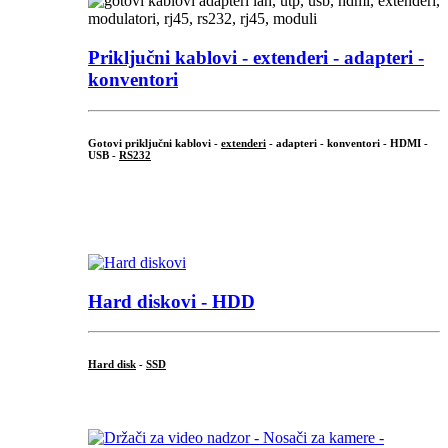
Priključni
kablovi - extenderi - adapteri -
konventori
Gotovi priključni kablovi -
extenderi
- adapteri - konventori - HDMI -
USB -
RS232
...
.
Hard diskovi - HDD
Hard disk
-
SSD
...