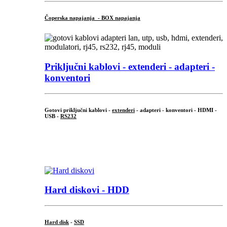
Čoperska napajanja - BOX napajanja
Priključni
kablovi - extenderi - adapteri -
konventori
Gotovi priključni kablovi -
extenderi
- adapteri - konventori - HDMI -
USB -
RS232
...
.
Hard diskovi - HDD
Hard disk
-
SSD