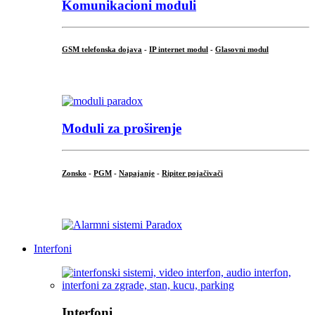
Komunikacioni moduli
GSM telefonska dojava
-
IP internet modul
-
Glasovni modul
...
Moduli za proširenje
Zonsko
-
PGM
-
Napajanje
-
Ripiter pojačivači
...
Interfoni
Interfoni