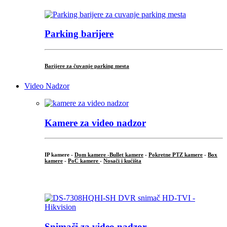
Parking barijere
Barijere za čuvanje parking mesta
Video Nadzor
Kamere za video nadzor
IP kamere -
Dom kamere -
Bullet kamere
-
Pokretne PTZ kamere
-
Box
kamere
-
PoC kamere
-
Nosači i kućišta
.
Snimači za video nadzor