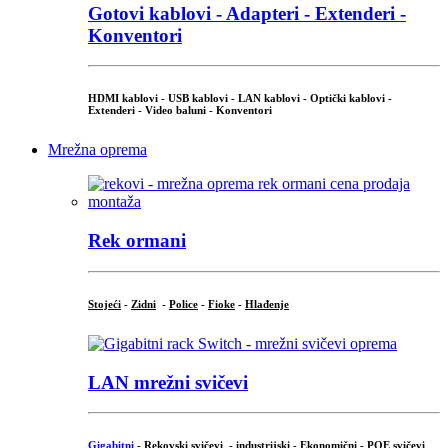
Gotovi kablovi - Adapteri - Extenderi -
Konventori
HDMI kablovi - USB kablovi - LAN kablovi - Optički kablovi -
Extenderi - Video baluni - Konventori
Mrežna oprema
Rek ormani
Stojeći
-
Zidni
-
Police
-
Fioke
-
Hlađenje
LAN mrežni svičevi
Gigabitni
-
Rekovski svičevi
-
industrijski
-
Ekonomični
-
POE svičevi