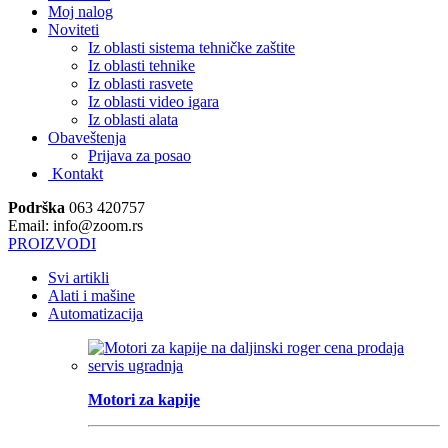
Moj nalog
Noviteti
Iz oblasti sistema tehničke zaštite
Iz oblasti tehnike
Iz oblasti rasvete
Iz oblasti video igara
Iz oblasti alata
Obaveštenja
Prijava za posao
Kontakt
Podrška
063 420757
Email: info@zoom.rs
PROIZVODI
Svi artikli
Alati i mašine
Automatizacija
Motori za kapije