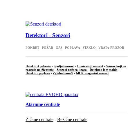
...
.
Detektori - Senzori
POKRET
POŽAR
GAS
POPLAVA
STAKLO
VRATA-PROZOR
Detektori pokreta
-
Spoljni senzori
-
Unutrašnji senzori
-
Senzor koji ne
reaguje na životinje
-
Senzori požara i gasa
-
Detektor lom stakla
-
Detektor poplave
-
Zglobni nosači
-
MUK magnetni senzori
.
Alarmne centrale
Žičane centrale
-
Bežične centrale
...