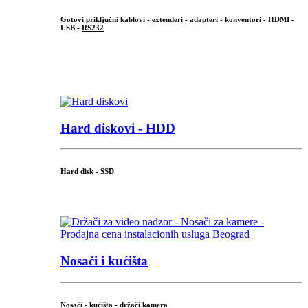
Gotovi priključni kablovi -
extenderi
- adapteri - konventori - HDMI -
USB -
RS232
...
.
Hard diskovi - HDD
Hard disk
-
SSD
...
Nosači i kućišta
Nosači - kućišta - držači kamera