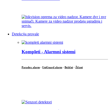
...
Detekcija provale
Kompleti - Alarmni sistemi
Paradox alarm
-
UniGuard alarm
-
Bežični
-
Žičani
...
...
.