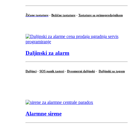
Žičane tastature
-
Bežične tastature
-
Tastature sa primopredajnikom
...
Daljinski za alarm
Daljinci
-
SOS panik tasteri
-
Dvosmerni daljinski
-
Daljinski sa tagom
...
.
Alarmne sirene