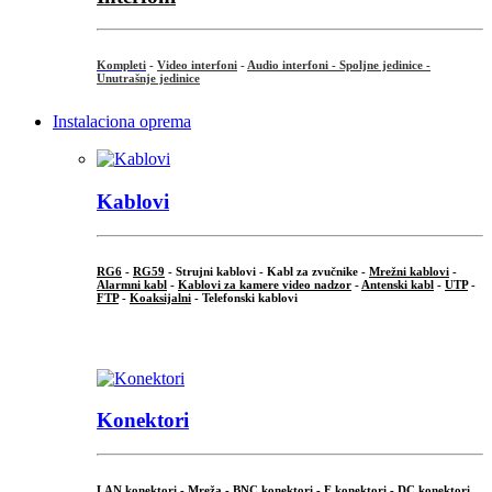
Kompleti
-
Video interfoni
-
Audio interfoni - Spoljne jedinice -
Unutrašnje jedinice
Instalaciona oprema
Kablovi
RG6
-
RG59
- Strujni kablovi - Kabl za zvučnike -
Mrežni kablovi
-
Alarmni kabl
-
Kablovi za kamere video nadzor
-
Antenski kabl
-
UTP
-
FTP
-
Koaksijalni
- Telefonski kablovi
...
Konektori
LAN konektori - Mreža -
BNC konektori
-
F konektori
-
DC konektori