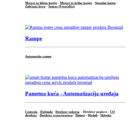
Motori za klizne kapije
-
Motori za krilne kapije
-
Signalne lampe
-
Zubčasta letva
-
Senzor (Fotoćelija)
...
Rampe
Automatske rampe
...
Pametna kuća - Automatizacija uređaja
Centrala
-
Daljinski
-
Detektor pokreta
- Detektor poplave -
CO
detektor
-
Detektor vrata/prozora
-
Dimeri
-
Moduli
-
Sklopka
...