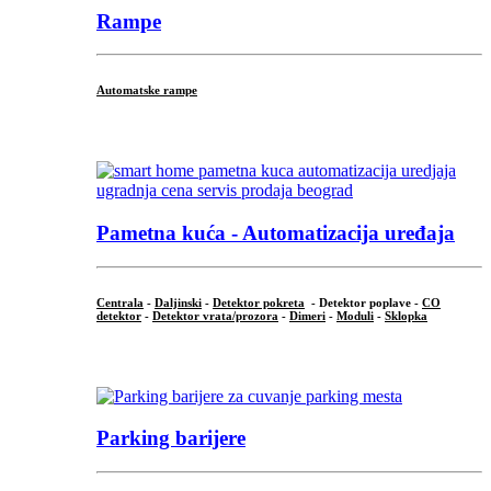
Rampe
Automatske rampe
...
Pametna kuća - Automatizacija uređaja
Centrala
-
Daljinski
-
Detektor pokreta
- Detektor poplave -
CO
detektor
-
Detektor vrata/prozora
-
Dimeri
-
Moduli
-
Sklopka
...
Parking barijere