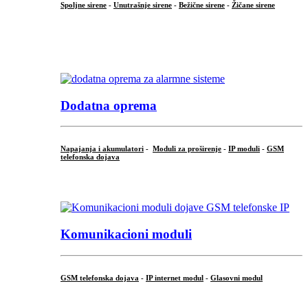
Spoljne sirene
-
Unutrašnje sirene
-
Bežične sirene
-
Žičane sirene
...
.
Dodatna oprema
Napajanja i akumulatori
-
Moduli za proširenje
-
IP moduli
-
GSM
telefonska dojava
...
Komunikacioni moduli
GSM telefonska dojava
-
IP internet modul
-
Glasovni modul
...