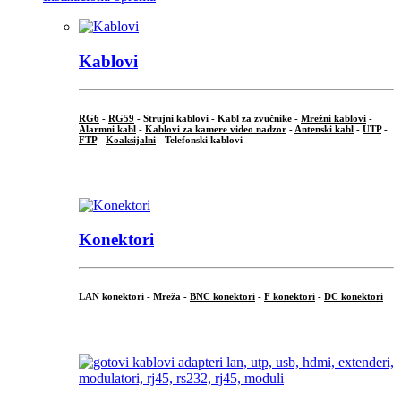
Kablovi
RG6
-
RG59
- Strujni kablovi - Kabl za zvučnike -
Mrežni kablovi
-
Alarmni kabl
-
Kablovi za kamere video nadzor
-
Antenski kabl
-
UTP
-
FTP
-
Koaksijalni
- Telefonski kablovi
...
Konektori
LAN konektori - Mreža -
BNC konektori
-
F konektori
-
DC konektori
...