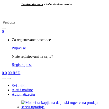
Detektorska vrata
- Ručni detektor metala
.
Search
for:
0
My
Za registrovane posetioce
Account
Prijavi se
Niste registrovani na sajtu?
Registrujte se
0
0,00
RSD
Open
Close
Svi artikli
Alati i mašine
Automatizacija