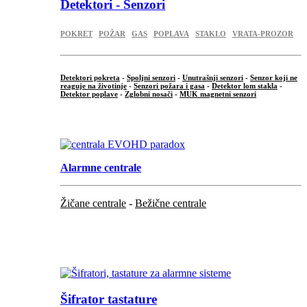
Detektori - Senzori
POKRET
POŽAR
GAS
POPLAVA
STAKLO
VRATA-PROZOR
Detektori pokreta
-
Spoljni senzori
-
Unutrašnji senzori
-
Senzor koji ne
reaguje na životinje
-
Senzori požara i gasa
-
Detektor lom stakla
-
Detektor poplave
-
Zglobni nosači
-
MUK magnetni senzori
.
Alarmne centrale
Žičane centrale
-
Bežične centrale
...
...
Šifrator tastature