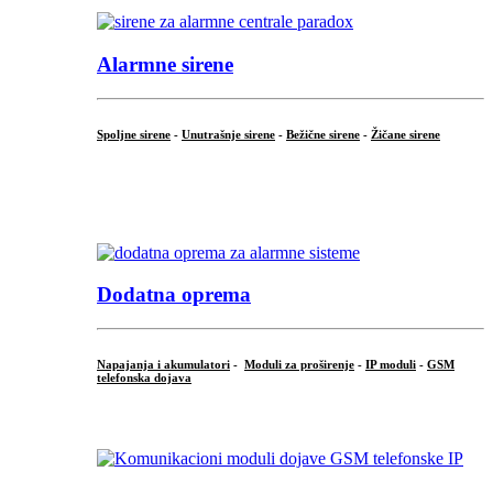
Alarmne sirene
Spoljne sirene
-
Unutrašnje sirene
-
Bežične sirene
-
Žičane sirene
...
.
Dodatna oprema
Napajanja i akumulatori
-
Moduli za proširenje
-
IP moduli
-
GSM
telefonska dojava
...