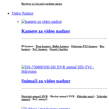
Barijere za čuvanje parking mesta
Video Nadzor
Kamere za video nadzor
IP kamere -
Dom kamere -
Bullet kamere
-
Pokretne PTZ kamere
-
Box
kamere
-
PoC kamere
-
Nosači i kućišta
.
Snimači za video nadzor
Digitalni snimači DVR
- Mrežni snimači NVR -
Hibridni sniači
-
Tribridni
snimači
- PoC snimači