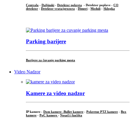
Centrala
-
Daljinski
-
Detektor pokreta
- Detektor poplave -
CO
detektor
-
Detektor vrata/prozora
-
Dimeri
-
Moduli
-
Sklopka
...
Parking barijere
Barijere za čuvanje parking mesta
Video Nadzor
Kamere za video nadzor
IP kamere -
Dom kamere -
Bullet kamere
-
Pokretne PTZ kamere
-
Box
kamere
-
PoC kamere
-
Nosači i kućišta
.