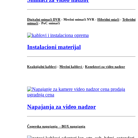
Digitalni snimači DVR
- Mrežni snimači NVR -
Hibridni sniači
-
Tribridni
snimači
- PoC snimači
Instalacioni materijal
Koaksijalni kablovi
-
Mrežni kablovi
-
Konektori za video nadzor
...
Napajanja za video nadzor
Čoperska napajanja - BOX napajanja