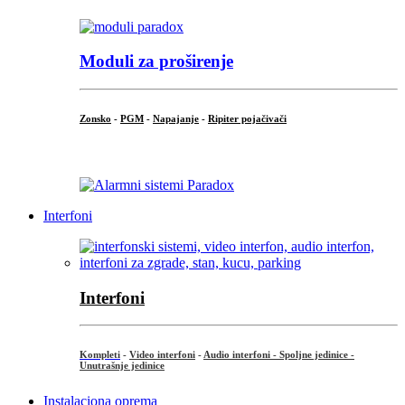
Moduli za proširenje
Zonsko
-
PGM
-
Napajanje
-
Ripiter pojačivači
...
Interfoni
Interfoni
Kompleti
-
Video interfoni
-
Audio interfoni - Spoljne jedinice -
Unutrašnje jedinice
Instalaciona oprema