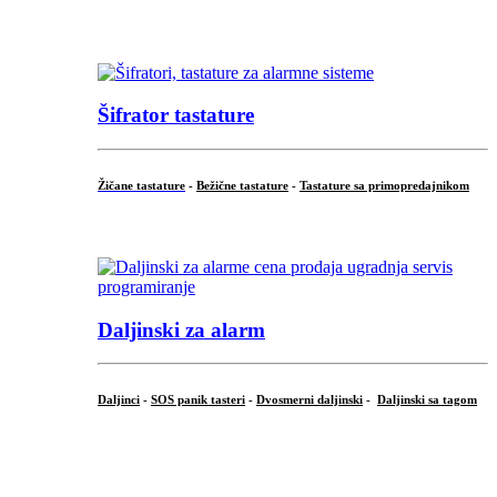
...
Šifrator tastature
Žičane tastature
-
Bežične tastature
-
Tastature sa primopredajnikom
...
Daljinski za alarm
Daljinci
-
SOS panik tasteri
-
Dvosmerni daljinski
-
Daljinski sa tagom
...
.