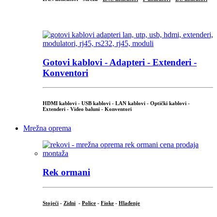
...
Gotovi kablovi - Adapteri - Extenderi -
Konventori
HDMI kablovi - USB kablovi - LAN kablovi - Optički kablovi -
Extenderi - Video baluni - Konventori
Mrežna oprema
Rek ormani
Stojeći
-
Zidni
-
Police
-
Fioke
-
Hlađenje