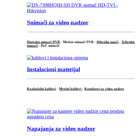
Snimači za video nadzor
Digitalni snimači DVR
- Mrežni snimači NVR -
Hibridni sniači
-
Tribridni
snimači
- PoC snimači
Instalacioni materijal
Koaksijalni kablovi
-
Mrežni kablovi
-
Konektori za video nadzor
...
Napajanja za video nadzor