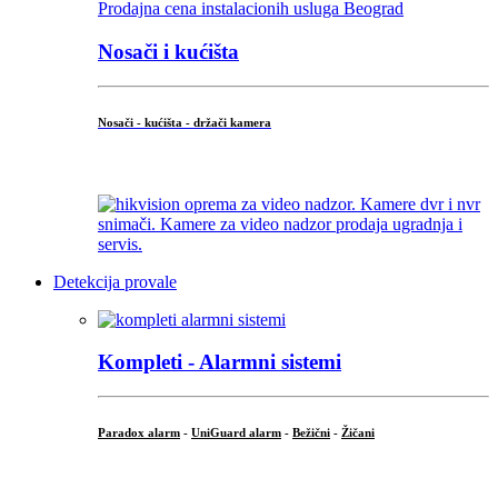
Nosači i kućišta
Nosači - kućišta - držači kamera
...
Detekcija provale
Kompleti - Alarmni sistemi
Paradox alarm
-
UniGuard alarm
-
Bežični
-
Žičani
...