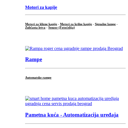
Motori za kapije
Motori za klizne kapije
-
Motori za krilne kapije
-
Signalne lampe
-
Zubčasta letva
-
Senzor (Fotoćelija)
...
Rampe
Automatske rampe
...
Pametna kuća - Automatizacija uređaja