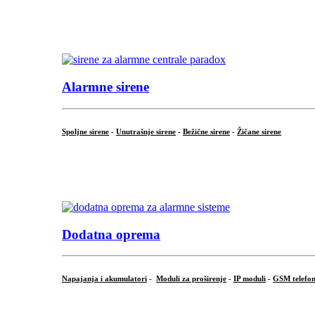
...
.
Alarmne sirene
Spoljne sirene
-
Unutrašnje sirene
-
Bežične sirene
-
Žičane sirene
...
.
Dodatna oprema
Napajanja i akumulatori
-
Moduli za proširenje
-
IP moduli
-
GSM telefon
...