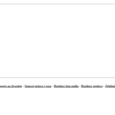
aguje na životinje
-
Senzori požara i gasa
-
Detektor lom stakla
-
Detektor poplave
-
Zglobni