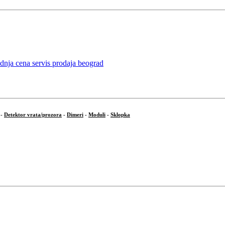
-
Detektor vrata/prozora
-
Dimeri
-
Moduli
-
Sklopka