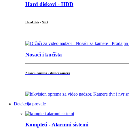
Hard diskovi - HDD
Hard disk
-
SSD
...
Nosači i kućišta
Nosači - kućišta - držači kamera
...
Detekcija provale
Kompleti - Alarmni sistemi