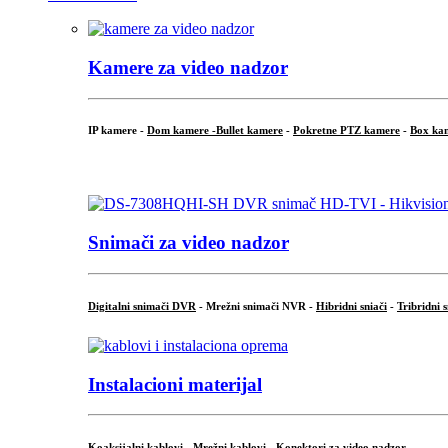
Kamere za video nadzor
IP kamere -
Dom kamere -
Bullet kamere
-
Pokretne PTZ kamere
-
Box ka
.
Snimači za video nadzor
Digitalni snimači DVR
- Mrežni snimači NVR -
Hibridni sniači
-
Tribridni 
Instalacioni materijal
Koaksijalni kablovi
-
Mrežni kablovi
-
Konektori za video nadzor