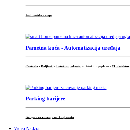
Automatske rampe
...
Pametna kuća - Automatizacija uređaja
Centrala
-
Daljinski
-
Detektor pokreta
- Detektor poplave -
CO detektor
...
Parking barijere
Barijere za čuvanje parking mesta
Video Nadzor