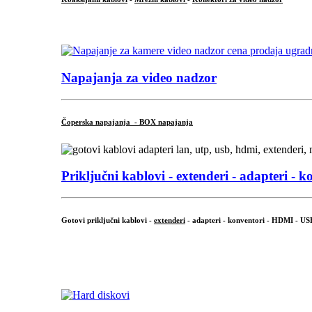
...
Napajanja za video nadzor
Čoperska napajanja - BOX napajanja
Priključni
kablovi - extenderi - adapteri - k
Gotovi priključni kablovi -
extenderi
- adapteri - konventori - HDMI - US
...
.