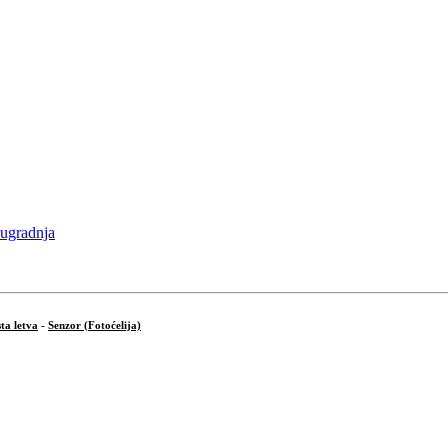
ta letva
-
Senzor (Fotoćelija)