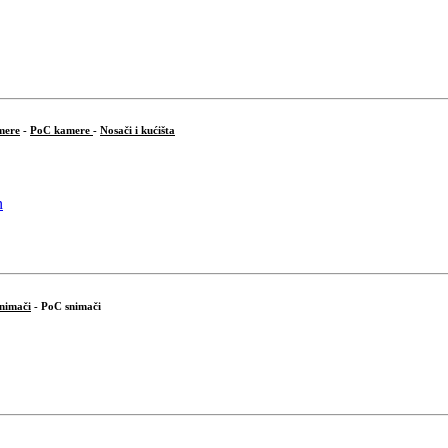
mere
-
PoC kamere
-
Nosači i kućišta
snimači
- PoC snimači