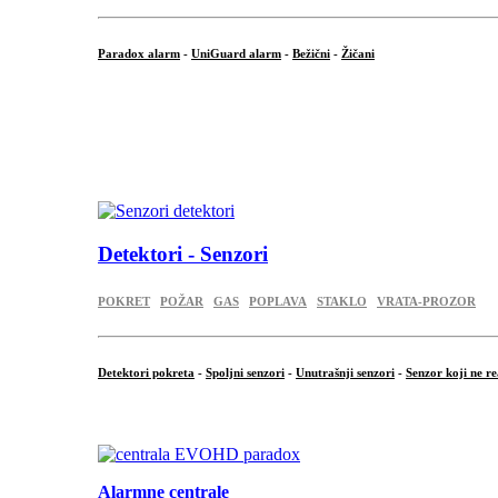
Paradox alarm
-
UniGuard alarm
-
Bežični
-
Žičani
...
...
.
Detektori - Senzori
POKRET
POŽAR
GAS
POPLAVA
STAKLO
VRATA-PROZOR
Detektori pokreta
-
Spoljni senzori
-
Unutrašnji senzori
-
Senzor koji ne re
.
Alarmne centrale