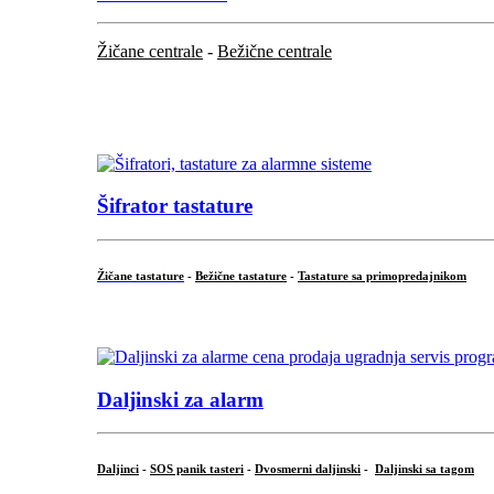
Žičane centrale
-
Bežične centrale
...
...
Šifrator tastature
Žičane tastature
-
Bežične tastature
-
Tastature sa primopredajnikom
...
Daljinski za alarm
Daljinci
-
SOS panik tasteri
-
Dvosmerni daljinski
-
Daljinski sa tagom