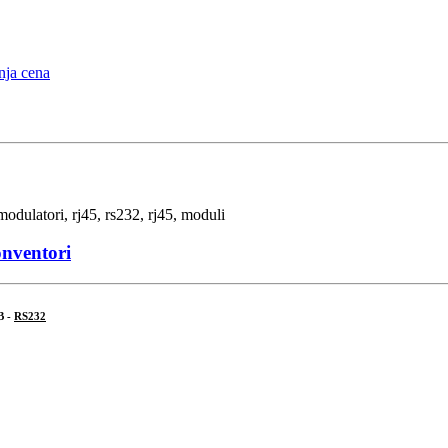
onventori
B -
RS232