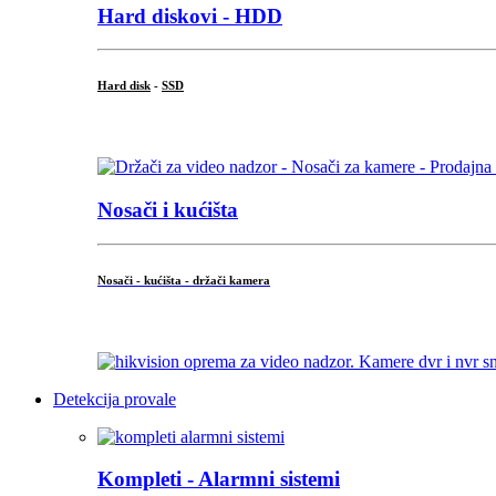
Hard diskovi - HDD
Hard disk
-
SSD
...
Nosači i kućišta
Nosači - kućišta - držači kamera
...
Detekcija provale
Kompleti - Alarmni sistemi