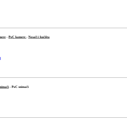
mere
-
PoC kamere
-
Nosači i kućišta
snimači
- PoC snimači