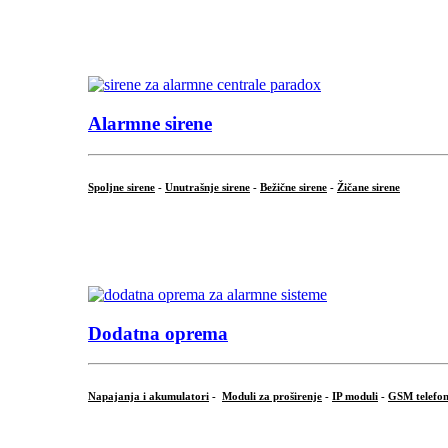
...
.
Alarmne sirene
Spoljne sirene
-
Unutrašnje sirene
-
Bežične sirene
-
Žičane sirene
...
.
Dodatna oprema
Napajanja i akumulatori
-
Moduli za proširenje
-
IP moduli
-
GSM telefon
...