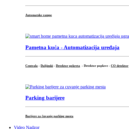
Automatske rampe
...
Pametna kuća - Automatizacija uređaja
Centrala
-
Daljinski
-
Detektor pokreta
- Detektor poplave -
CO detektor
...
Parking barijere
Barijere za čuvanje parking mesta
Video Nadzor