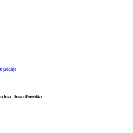
ta letva
-
Senzor (Fotoćelija)