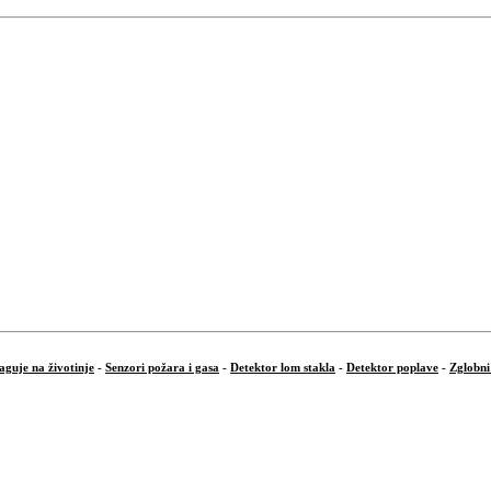
aguje na životinje
-
Senzori požara i gasa
-
Detektor lom stakla
-
Detektor poplave
-
Zglobni