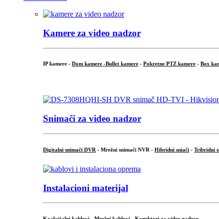
Kamere za video nadzor
IP kamere -
Dom kamere -
Bullet kamere
-
Pokretne PTZ kamere
-
Box ka
.
Snimači za video nadzor
Digitalni snimači DVR
- Mrežni snimači NVR -
Hibridni sniači
-
Tribridni 
Instalacioni materijal
Koaksijalni kablovi
-
Mrežni kablovi
-
Konektori za video nadzor