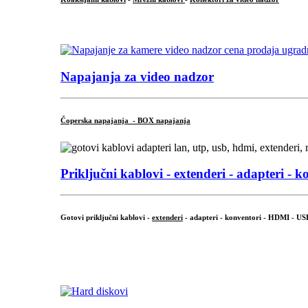
...
Napajanja za video nadzor
Čoperska napajanja - BOX napajanja
Priključni
kablovi - extenderi - adapteri - k
Gotovi priključni kablovi -
extenderi
- adapteri - konventori - HDMI - US
...
.