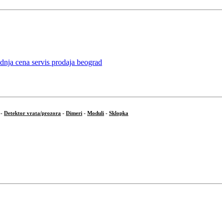
-
Detektor vrata/prozora
-
Dimeri
-
Moduli
-
Sklopka