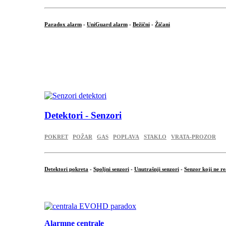
Paradox alarm
-
UniGuard alarm
-
Bežični
-
Žičani
...
...
.
Detektori - Senzori
POKRET
POŽAR
GAS
POPLAVA
STAKLO
VRATA-PROZOR
Detektori pokreta
-
Spoljni senzori
-
Unutrašnji senzori
-
Senzor koji ne re
.
Alarmne centrale