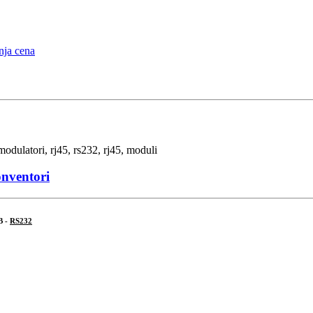
onventori
B -
RS232