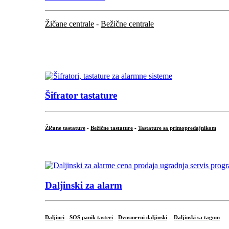
Žičane centrale
-
Bežične centrale
...
...
Šifrator tastature
Žičane tastature
-
Bežične tastature
-
Tastature sa primopredajnikom
...
Daljinski za alarm
Daljinci
-
SOS panik tasteri
-
Dvosmerni daljinski
-
Daljinski sa tagom