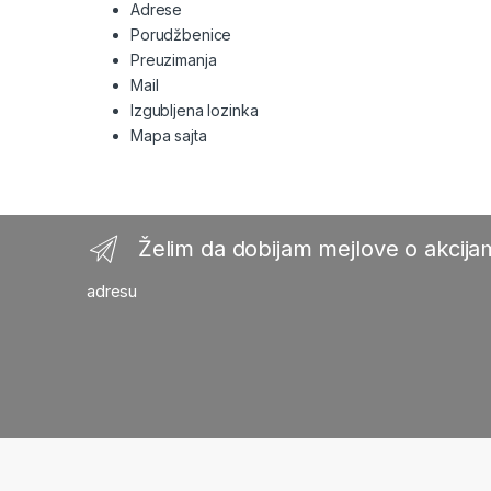
Adrese
Porudžbenice
Preuzimanja
Mail
Izgubljena lozinka
Mapa sajta
Želim da dobijam mejlove o akcijam
adresu