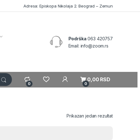
Adresa: Episkopa Nikolaja 2. Beograd – Zemun
Podrška
063 420757
Email: info@zoom.rs
My Account
0,00
RSD
0
0
Prikazan jedan rezultat