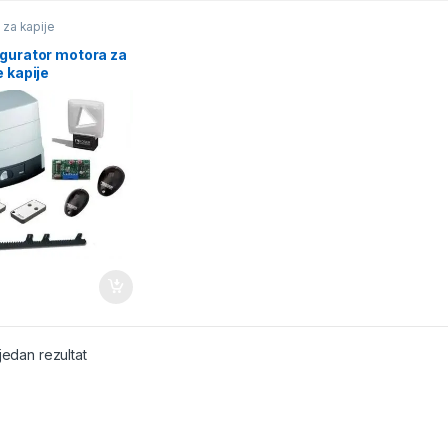
 za kapije
igurator motora za
e kapije
jedan rezultat