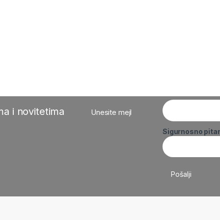
a i novitetima
Unesite mejl
Sigurnosno pita