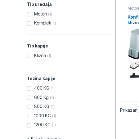
Tip uređaja
Motori
Motori
(1)
Konf
klizn
Kompleti
(1)
Tip kapije
Klizna
(1)
Težina kapije
400 KG
(1)
600 Kg
(1)
800 KG
(1)
Prikazan 
1000 KG
(1)
1200 KG
(1)
+ Prikaži još opcija