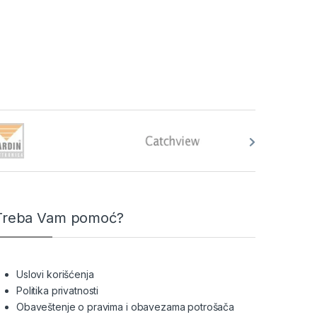
Treba Vam pomoć?
Uslovi korišćenja
Politika privatnosti
Obaveštenje o pravima i obavezama potrošača