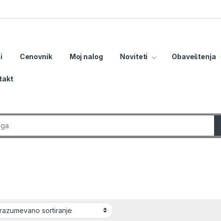
i
Cenovnik
Moj nalog
Noviteti
Obaveštenja
takt
r: