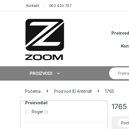
Skip to navigation
Skip to content
Kontakt
063 420 757
Proizvod
Kon
Search fo
PROIZVODI
Početna
Proizvod ID Antenall
1765
Proizvođač
1765
Roger
(1)