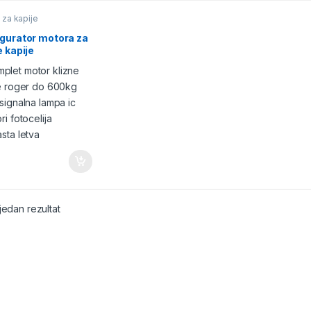
 za kapije
igurator motora za
e kapije
jedan rezultat