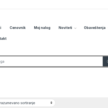
i
Cenovnik
Moj nalog
Noviteti
Obaveštenja
takt
r: