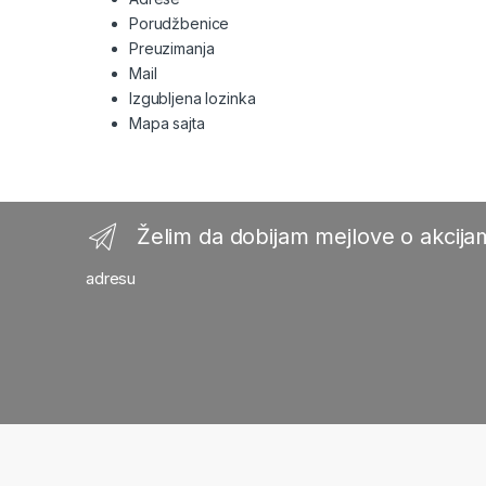
Porudžbenice
Preuzimanja
Mail
Izgubljena lozinka
Mapa sajta
Želim da dobijam mejlove o akcijam
adresu