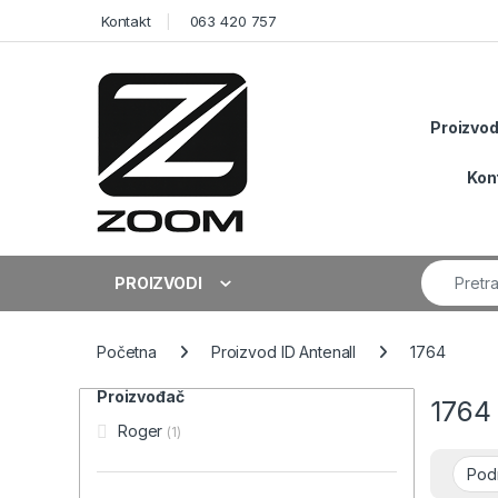
Skip to navigation
Skip to content
Kontakt
063 420 757
Proizvod
Kon
Search fo
PROIZVODI
Početna
Proizvod ID Antenall
1764
Proizvođač
1764
Roger
(1)