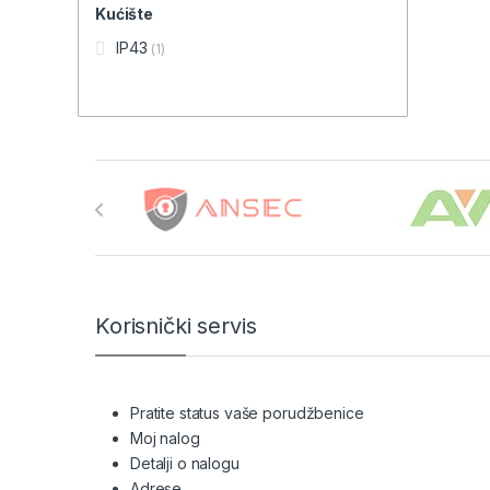
Kućište
IP43
(1)
Brands Carousel
Korisnički servis
Pratite status vaše porudžbenice
Moj nalog
Detalji o nalogu
Adrese