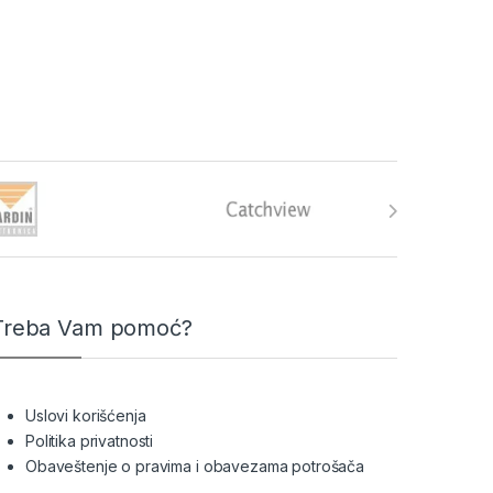
Treba Vam pomoć?
Uslovi korišćenja
Politika privatnosti
Obaveštenje o pravima i obavezama potrošača