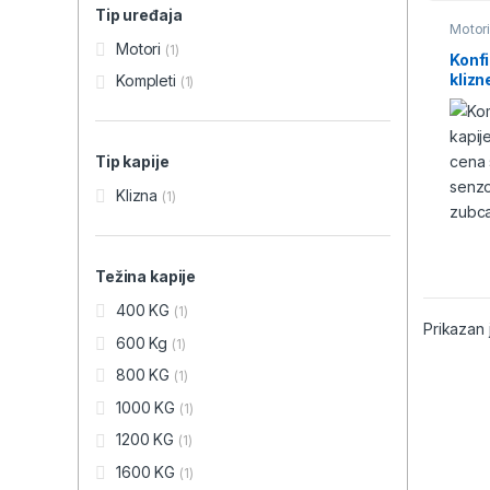
Tip uređaja
Motori
Motori
(1)
Konf
klizn
Kompleti
(1)
Tip kapije
Klizna
(1)
Težina kapije
400 KG
(1)
Prikazan 
600 Kg
(1)
800 KG
(1)
1000 KG
(1)
1200 KG
(1)
1600 KG
(1)