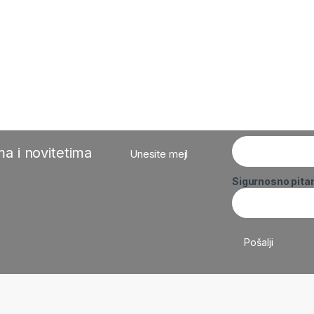
a i novitetima
Unesite mejl
Sigurnosno pita