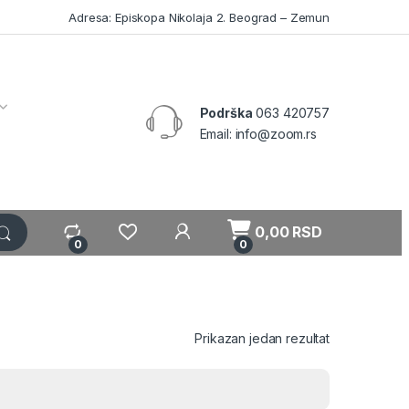
Adresa: Episkopa Nikolaja 2. Beograd – Zemun
Podrška
063 420757
Email: info@zoom.rs
My Account
0,00
RSD
0
0
Prikazan jedan rezultat