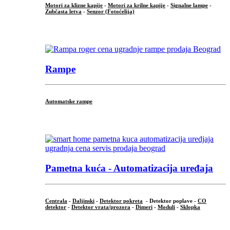
Motori za klizne kapije
-
Motori za krilne kapije
-
Signalne lampe
-
Zubčasta letva
-
Senzor (Fotoćelija)
...
Rampe
Automatske rampe
...
Pametna kuća - Automatizacija uređaja
Centrala
-
Daljinski
-
Detektor pokreta
- Detektor poplave -
CO
detektor
-
Detektor vrata/prozora
-
Dimeri
-
Moduli
-
Sklopka
...