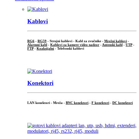
Kablovi
RG6
-
RG59
- Strujni kablovi - Kabl za zvučnike -
Mrežni kablovi
-
Alarmni kabl
-
Kablovi za kamere video nadzor
-
Antenski kabl
-
UTP
-
FTP
-
Koaksijalni
- Telefonski kablovi
...
Konektori
LAN konektori - Mreža -
BNC konektori
-
F konektori
-
DC konektori
...