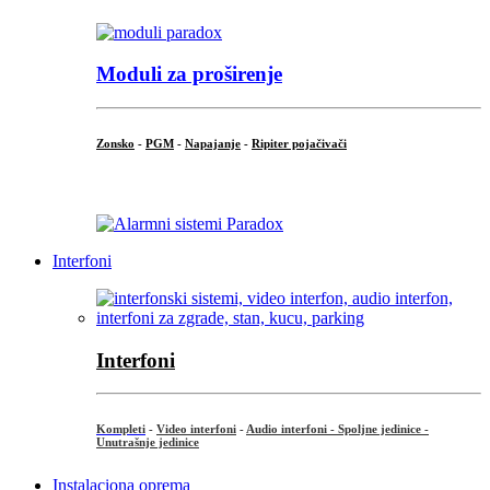
Moduli za proširenje
Zonsko
-
PGM
-
Napajanje
-
Ripiter pojačivači
...
Interfoni
Interfoni
Kompleti
-
Video interfoni
-
Audio interfoni - Spoljne jedinice -
Unutrašnje jedinice
Instalaciona oprema