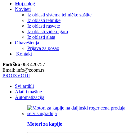
Moj nalog
Noviteti
Iz oblasti sistema tehničke zaštite
Iz oblasti tehnike
Iz oblasti rasvete
Iz oblasti video igara
Iz oblasti alata
Obaveštenja
Prijava za posao
Kontakt
Podrška
063 420757
Email: info@zoom.rs
PROIZVODI
Svi artikli
Alati i mašine
Automatizacija
Motori za kapije