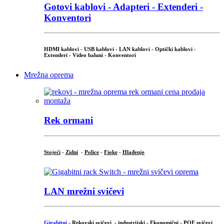
Gotovi kablovi - Adapteri - Extenderi -
Konventori
HDMI kablovi - USB kablovi - LAN kablovi - Optički kablovi -
Extenderi - Video baluni - Konventori
Mrežna oprema
Rek ormani
Stojeći
-
Zidni
-
Police
-
Fioke
-
Hlađenje
LAN mrežni svičevi
Gigabitni
-
Rekovski svičevi
-
industrijski
-
Ekonomični
-
POE svičevi