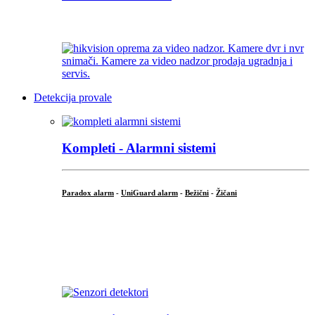
...
Detekcija provale
Kompleti - Alarmni sistemi
Paradox alarm
-
UniGuard alarm
-
Bežični
-
Žičani
...
...
.