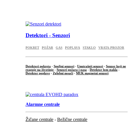
...
.
Detektori - Senzori
POKRET
POŽAR
GAS
POPLAVA
STAKLO
VRATA-PROZOR
Detektori pokreta
-
Spoljni senzori
-
Unutrašnji senzori
-
Senzor koji ne
reaguje na životinje
-
Senzori požara i gasa
-
Detektor lom stakla
-
Detektor poplave
-
Zglobni nosači
-
MUK magnetni senzori
.
Alarmne centrale
Žičane centrale
-
Bežične centrale
...