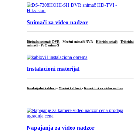
Snimači za video nadzor
Digitalni snimači DVR
- Mrežni snimači NVR -
Hibridni sniači
-
Tribridni
snimači
- PoC snimači
Instalacioni materijal
Koaksijalni kablovi
-
Mrežni kablovi
-
Konektori za video nadzor
...
Napajanja za video nadzor