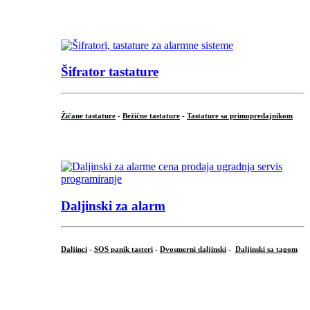
...
Šifrator tastature
Žičane tastature
-
Bežične tastature
-
Tastature sa primopredajnikom
...
Daljinski za alarm
Daljinci
-
SOS panik tasteri
-
Dvosmerni daljinski
-
Daljinski sa tagom
...
.