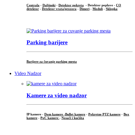
Centrala
-
Daljinski
-
Detektor pokreta
- Detektor poplave -
CO
detektor
-
Detektor vrata/prozora
-
Dimeri
-
Moduli
-
Sklopka
...
Parking barijere
Barijere za čuvanje parking mesta
Video Nadzor
Kamere za video nadzor
IP kamere -
Dom kamere -
Bullet kamere
-
Pokretne PTZ kamere
-
Box
kamere
-
PoC kamere
-
Nosači i kućišta
.