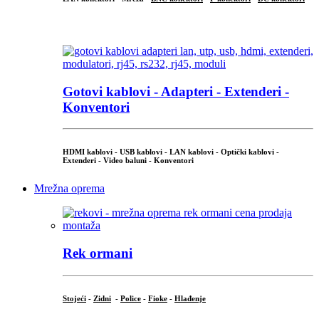
...
Gotovi kablovi - Adapteri - Extenderi -
Konventori
HDMI kablovi - USB kablovi - LAN kablovi - Optički kablovi -
Extenderi - Video baluni - Konventori
Mrežna oprema
Rek ormani
Stojeći
-
Zidni
-
Police
-
Fioke
-
Hlađenje