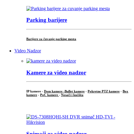
Parking barijere
Barijere za čuvanje parking mesta
Video Nadzor
Kamere za video nadzor
IP kamere -
Dom kamere -
Bullet kamere
-
Pokretne PTZ kamere
-
Box
kamere
-
PoC kamere
-
Nosači i kućišta
.
Snimači za video nadzor