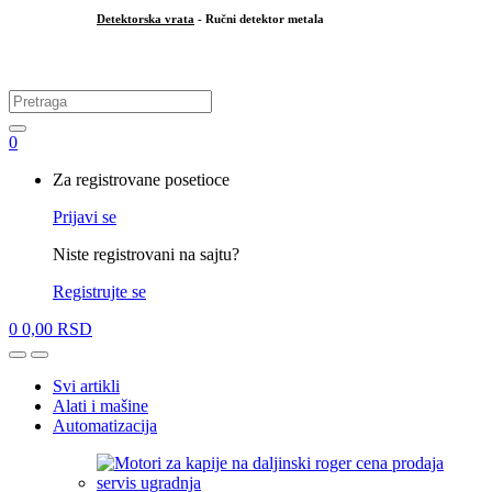
Detektorska vrata
- Ručni detektor metala
.
Search
for:
0
My
Za registrovane posetioce
Account
Prijavi se
Niste registrovani na sajtu?
Registrujte se
0
0,00
RSD
Open
Close
Svi artikli
Alati i mašine
Automatizacija