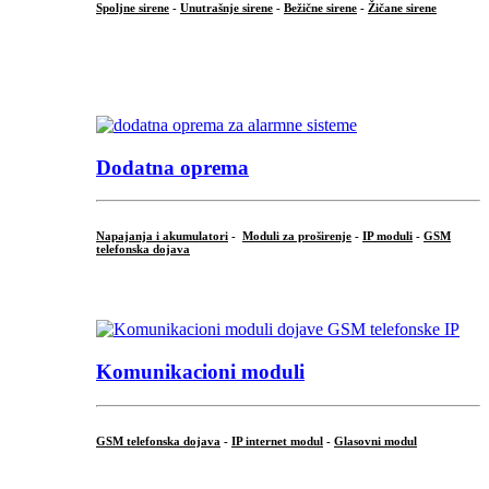
Spoljne sirene
-
Unutrašnje sirene
-
Bežične sirene
-
Žičane sirene
...
.
Dodatna oprema
Napajanja i akumulatori
-
Moduli za proširenje
-
IP moduli
-
GSM
telefonska dojava
...
Komunikacioni moduli
GSM telefonska dojava
-
IP internet modul
-
Glasovni modul
...