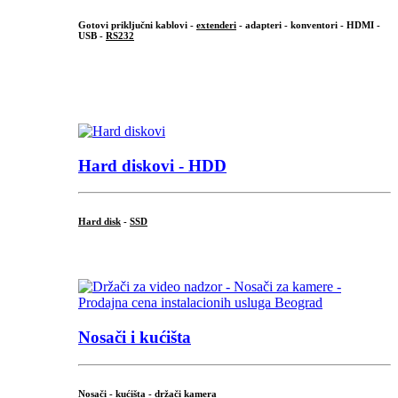
Gotovi priključni kablovi -
extenderi
- adapteri - konventori - HDMI -
USB -
RS232
...
.
Hard diskovi - HDD
Hard disk
-
SSD
...
Nosači i kućišta
Nosači - kućišta - držači kamera