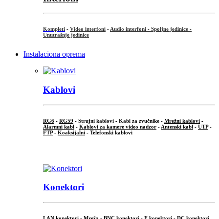
Kompleti
-
Video interfoni
-
Audio interfoni - Spoljne jedinice -
Unutrašnje jedinice
Instalaciona oprema
Kablovi
RG6
-
RG59
- Strujni kablovi - Kabl za zvučnike -
Mrežni kablovi
-
Alarmni kabl
-
Kablovi za kamere video nadzor
-
Antenski kabl
-
UTP
-
FTP
-
Koaksijalni
- Telefonski kablovi
...
Konektori
LAN konektori - Mreža -
BNC konektori
-
F konektori
-
DC konektori