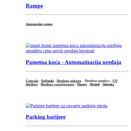
Rampe
Automatske rampe
...
Pametna kuća - Automatizacija uređaja
Centrala
-
Daljinski
-
Detektor pokreta
- Detektor poplave -
CO
detektor
-
Detektor vrata/prozora
-
Dimeri
-
Moduli
-
Sklopka
...
Parking barijere