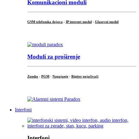
Komunikacioni moduli
GSM telefonska dojava
-
IP internet modul
-
Glasovni modul
...
Moduli za proširenje
Zonsko
-
PGM
-
Napajanje
-
Ripiter pojačivači
...
Interfoni
Interfoni