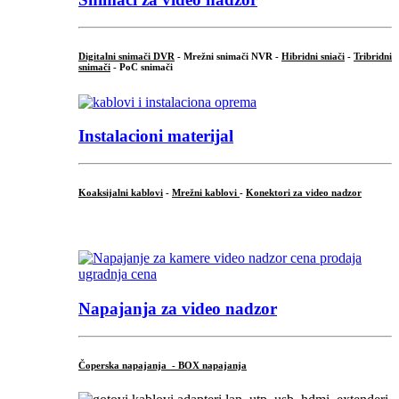
Digitalni snimači DVR
- Mrežni snimači NVR -
Hibridni sniači
-
Tribridni
snimači
- PoC snimači
Instalacioni materijal
Koaksijalni kablovi
-
Mrežni kablovi
-
Konektori za video nadzor
...
Napajanja za video nadzor
Čoperska napajanja - BOX napajanja