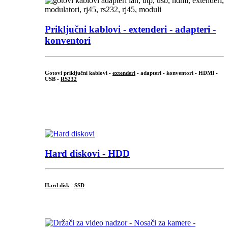
Priključni
kablovi - extenderi - adapteri -
konventori
Gotovi priključni kablovi -
extenderi
- adapteri - konventori - HDMI -
USB -
RS232
...
.
Hard diskovi - HDD
Hard disk
-
SSD
...