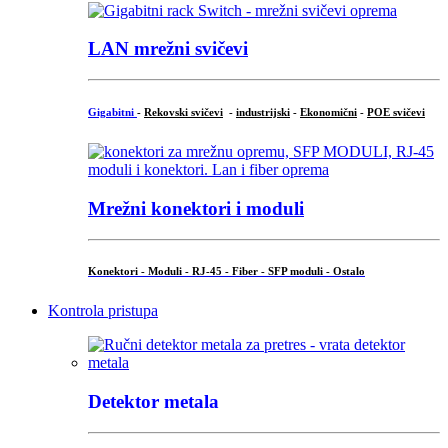
LAN mrežni svičevi
Gigabitni
-
Rekovski svičevi
-
industrijski
-
Ekonomični
-
POE svičevi
Mrežni konektori i moduli
Konektori - Moduli - RJ-45 - Fiber - SFP moduli - Ostalo
Kontrola pristupa
Detektor metala