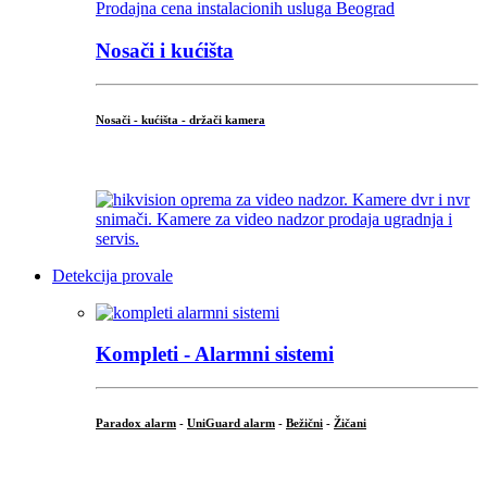
Nosači i kućišta
Nosači - kućišta - držači kamera
...
Detekcija provale
Kompleti - Alarmni sistemi
Paradox alarm
-
UniGuard alarm
-
Bežični
-
Žičani
...