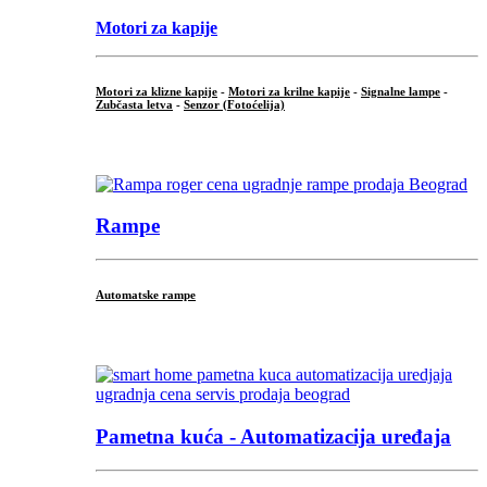
Motori za kapije
Motori za klizne kapije
-
Motori za krilne kapije
-
Signalne lampe
-
Zubčasta letva
-
Senzor (Fotoćelija)
...
Rampe
Automatske rampe
...
Pametna kuća - Automatizacija uređaja