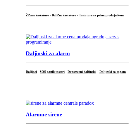
Žičane tastature
-
Bežične tastature
-
Tastature sa primopredajnikom
...
Daljinski za alarm
Daljinci
-
SOS panik tasteri
-
Dvosmerni daljinski
-
Daljinski sa tagom
...
.
Alarmne sirene