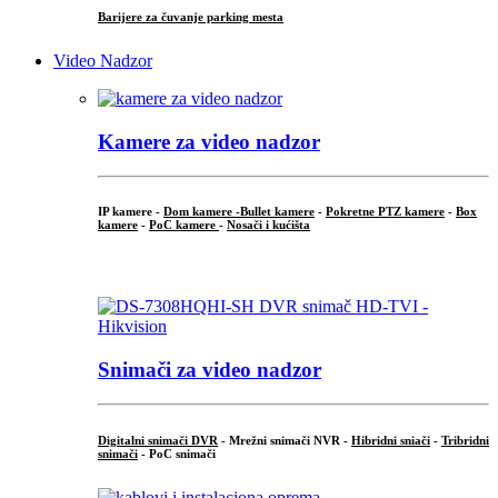
Barijere za čuvanje parking mesta
Video Nadzor
Kamere za video nadzor
IP kamere -
Dom kamere -
Bullet kamere
-
Pokretne PTZ kamere
-
Box
kamere
-
PoC kamere
-
Nosači i kućišta
.
Snimači za video nadzor
Digitalni snimači DVR
- Mrežni snimači NVR -
Hibridni sniači
-
Tribridni
snimači
- PoC snimači