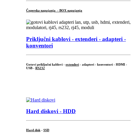
Čoperska napajanja - BOX napajanja
Priključni
kablovi - extenderi - adapteri -
konventori
Gotovi priključni kablovi -
extenderi
- adapteri - konventori - HDMI -
USB -
RS232
...
.
Hard diskovi - HDD
Hard disk
-
SSD