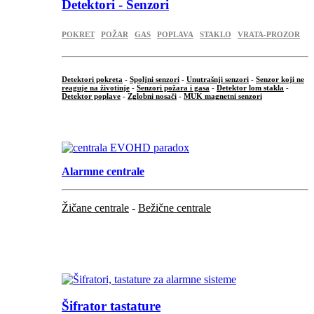
Detektori - Senzori
POKRET
POŽAR
GAS
POPLAVA
STAKLO
VRATA-PROZOR
Detektori pokreta
-
Spoljni senzori
-
Unutrašnji senzori
-
Senzor koji ne
reaguje na životinje
-
Senzori požara i gasa
-
Detektor lom stakla
-
Detektor poplave
-
Zglobni nosači
-
MUK magnetni senzori
.
Alarmne centrale
Žičane centrale
-
Bežične centrale
...
...
Šifrator tastature