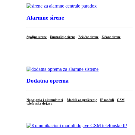
Alarmne sirene
Spoljne sirene
-
Unutrašnje sirene
-
Bežične sirene
-
Žičane sirene
...
.
Dodatna oprema
Napajanja i akumulatori
-
Moduli za proširenje
-
IP moduli
-
GSM
telefonska dojava
...