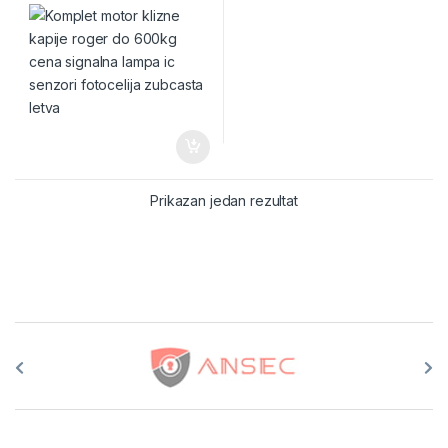
Prikazan jedan rezultat
Brands Carousel