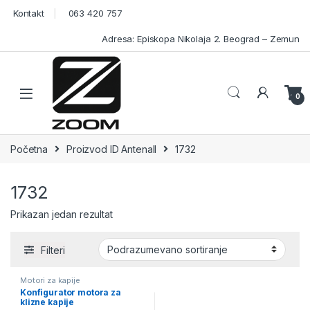
Skip to navigation
Skip to content
Kontakt
063 420 757
Adresa: Episkopa Nikolaja 2. Beograd – Zemun
Open
0
Početna
Proizvod ID Antenall
1732
1732
Prikazan jedan rezultat
Filteri
Motori za kapije
Konfigurator motora za
klizne kapije