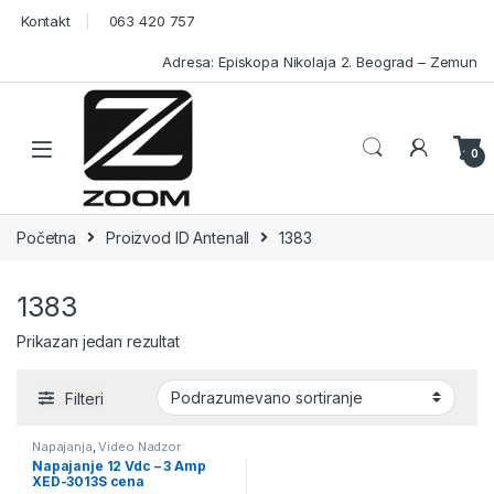
Skip to navigation
Skip to content
Kontakt
063 420 757
Adresa: Episkopa Nikolaja 2. Beograd – Zemun
Open
0
Početna
Proizvod ID Antenall
1383
1383
Prikazan jedan rezultat
Filteri
Napajanja
,
Video Nadzor
Napajanje 12 Vdc – 3 Amp
XED-3013S cena