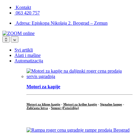
Skip
Skip
Kontakt
to
to
063 420 757
navigation
content
Adresa: Episkopa Nikolaja 2. Beograd – Zemun
Open
Close
Svi artikli
Alati i mašine
Automatizacija
Motori za kapije
Motori za klizne kapije
-
Motori za krilne kapije
-
Signalne lampe
-
Zubčasta letva
-
Senzor (Fotoćelija)
...