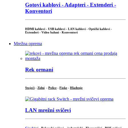
Gotovi kablovi - Adapteri - Extenderi -
Konventori
HDMI kablovi - USB kablovi - LAN kablovi - Optički kablovi -
Extenderi - Video baluni - Konventori
Mrežna oprema
Rek ormani
Stojeći
-
Zidni
-
Police
-
Fioke
-
Hlađenje
LAN mrežni svičevi