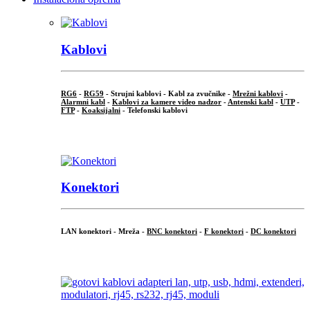
Kablovi
RG6
-
RG59
- Strujni kablovi - Kabl za zvučnike -
Mrežni kablovi
-
Alarmni kabl
-
Kablovi za kamere video nadzor
-
Antenski kabl
-
UTP
-
FTP
-
Koaksijalni
- Telefonski kablovi
...
Konektori
LAN konektori - Mreža -
BNC konektori
-
F konektori
-
DC konektori
...