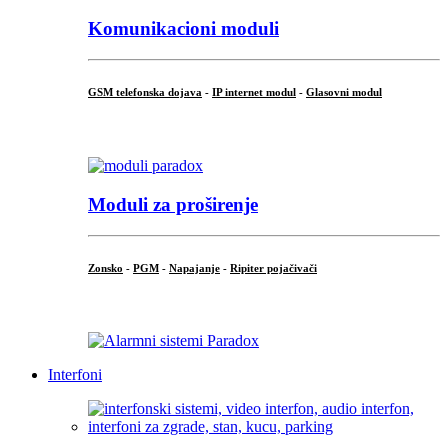
Komunikacioni moduli
GSM telefonska dojava
-
IP internet modul
-
Glasovni modul
...
Moduli za proširenje
Zonsko
-
PGM
-
Napajanje
-
Ripiter pojačivači
...
Interfoni