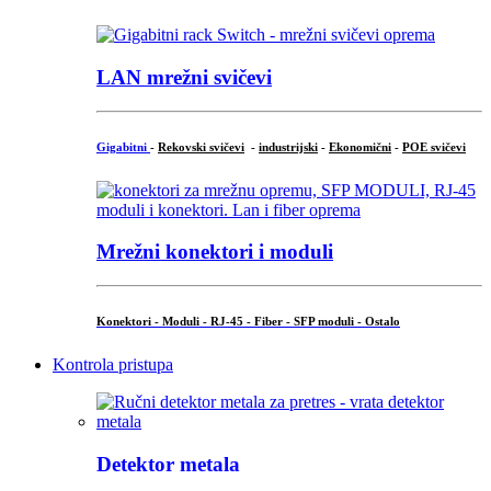
LAN mrežni svičevi
Gigabitni
-
Rekovski svičevi
-
industrijski
-
Ekonomični
-
POE svičevi
Mrežni konektori i moduli
Konektori - Moduli - RJ-45 - Fiber - SFP moduli - Ostalo
Kontrola pristupa
Detektor metala