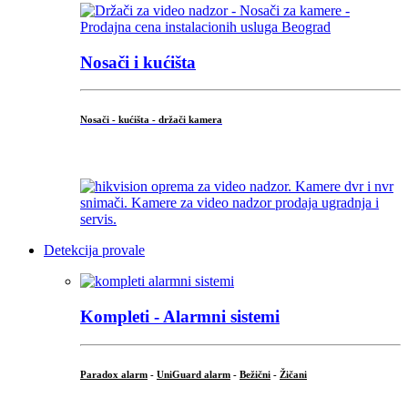
Nosači i kućišta
Nosači - kućišta - držači kamera
...
Detekcija provale
Kompleti - Alarmni sistemi
Paradox alarm
-
UniGuard alarm
-
Bežični
-
Žičani