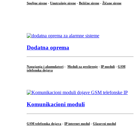
Spoljne sirene
-
Unutrašnje sirene
-
Bežične sirene
-
Žičane sirene
...
.
Dodatna oprema
Napajanja i akumulatori
-
Moduli za proširenje
-
IP moduli
-
GSM
telefonska dojava
...
Komunikacioni moduli
GSM telefonska dojava
-
IP internet modul
-
Glasovni modul
...