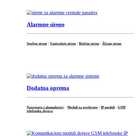
.
Alarmne sirene
Spoljne sirene
-
Unutrašnje sirene
-
Bežične sirene
-
Žičane sirene
...
.
Dodatna oprema
Napajanja i akumulatori
-
Moduli za proširenje
-
IP moduli
-
GSM
telefonska dojava
...