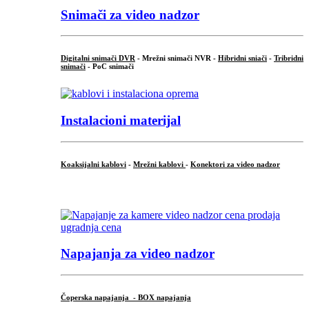
Snimači za video nadzor
Digitalni snimači DVR
- Mrežni snimači NVR -
Hibridni sniači
-
Tribridni
snimači
- PoC snimači
Instalacioni materijal
Koaksijalni kablovi
-
Mrežni kablovi
-
Konektori za video nadzor
...
Napajanja za video nadzor
Čoperska napajanja - BOX napajanja