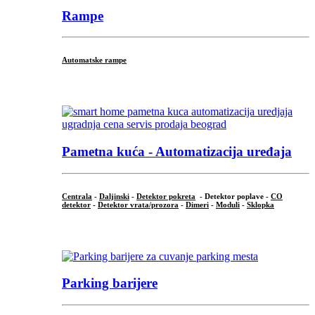
Rampe
Automatske rampe
...
Pametna kuća - Automatizacija uređaja
Centrala
-
Daljinski
-
Detektor pokreta
- Detektor poplave -
CO
detektor
-
Detektor vrata/prozora
-
Dimeri
-
Moduli
-
Sklopka
...
Parking barijere