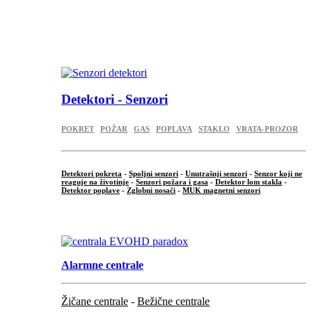
...
...
.
Detektori - Senzori
POKRET
POŽAR
GAS
POPLAVA
STAKLO
VRATA-PROZOR
Detektori pokreta
-
Spoljni senzori
-
Unutrašnji senzori
-
Senzor koji ne
reaguje na životinje
-
Senzori požara i gasa
-
Detektor lom stakla
-
Detektor poplave
-
Zglobni nosači
-
MUK magnetni senzori
.
Alarmne centrale
Žičane centrale
-
Bežične centrale