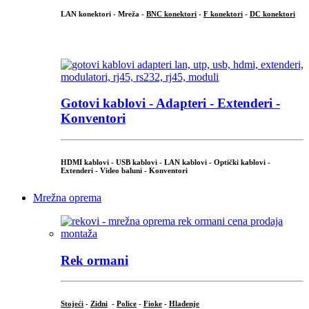
LAN konektori - Mreža -
BNC konektori
-
F konektori
-
DC konektori
...
Gotovi kablovi - Adapteri - Extenderi -
Konventori
HDMI kablovi - USB kablovi - LAN kablovi - Optički kablovi -
Extenderi - Video baluni - Konventori
Mrežna oprema
Rek ormani
Stojeći
-
Zidni
-
Police
-
Fioke
-
Hlađenje