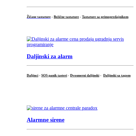
Žičane tastature
-
Bežične tastature
-
Tastature sa primopredajnikom
...
Daljinski za alarm
Daljinci
-
SOS panik tasteri
-
Dvosmerni daljinski
-
Daljinski sa tagom
...
.
Alarmne sirene