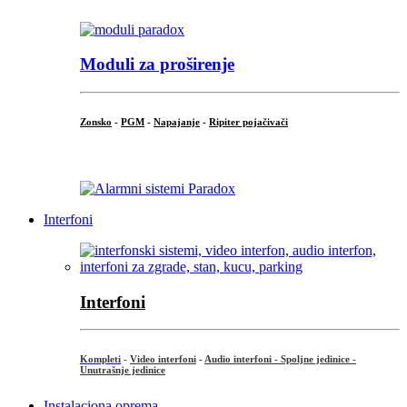
Moduli za proširenje
Zonsko
-
PGM
-
Napajanje
-
Ripiter pojačivači
...
Interfoni
Interfoni
Kompleti
-
Video interfoni
-
Audio interfoni - Spoljne jedinice -
Unutrašnje jedinice
Instalaciona oprema