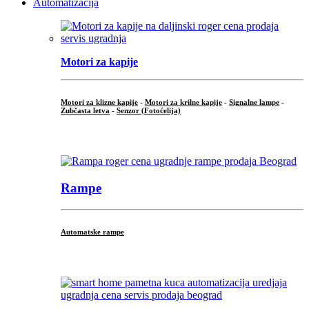
Automatizacija
Motori za kapije
Motori za klizne kapije
-
Motori za krilne kapije
-
Signalne lampe
-
Zubčasta letva
-
Senzor (Fotoćelija)
...
Rampe
Automatske rampe
...