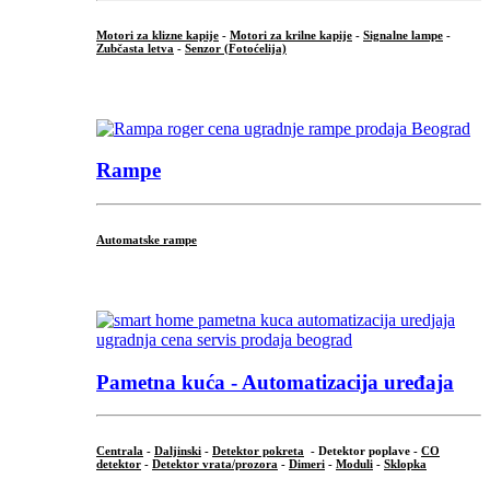
Motori za klizne kapije
-
Motori za krilne kapije
-
Signalne lampe
-
Zubčasta letva
-
Senzor (Fotoćelija)
...
Rampe
Automatske rampe
...
Pametna kuća - Automatizacija uređaja
Centrala
-
Daljinski
-
Detektor pokreta
- Detektor poplave -
CO
detektor
-
Detektor vrata/prozora
-
Dimeri
-
Moduli
-
Sklopka