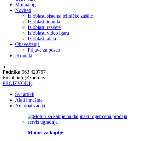
Moj nalog
Noviteti
Iz oblasti sistema tehničke zaštite
Iz oblasti tehnike
Iz oblasti rasvete
Iz oblasti video igara
Iz oblasti alata
Obaveštenja
Prijava za posao
Kontakt
Podrška
063 420757
Email: info@zoom.rs
PROIZVODI
Svi artikli
Alati i mašine
Automatizacija
Motori za kapije