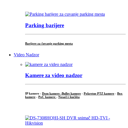
...
Parking barijere
Barijere za čuvanje parking mesta
Video Nadzor
Kamere za video nadzor
IP kamere -
Dom kamere -
Bullet kamere
-
Pokretne PTZ kamere
-
Box
kamere
-
PoC kamere
-
Nosači i kućišta
.