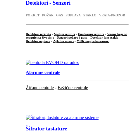
Detektori - Senzori
POKRET
POŽAR
GAS
POPLAVA
STAKLO
VRATA-PROZOR
Detektori pokreta
-
Spoljni senzori
-
Unutrašnji senzori
-
Senzor koji ne
reaguje na životinje
-
Senzori požara i gasa
-
Detektor lom stakla
-
Detektor poplave
-
Zglobni nosači
-
MUK magnetni senzori
.
Alarmne centrale
Žičane centrale
-
Bežične centrale
...
...
Šifrator tastature