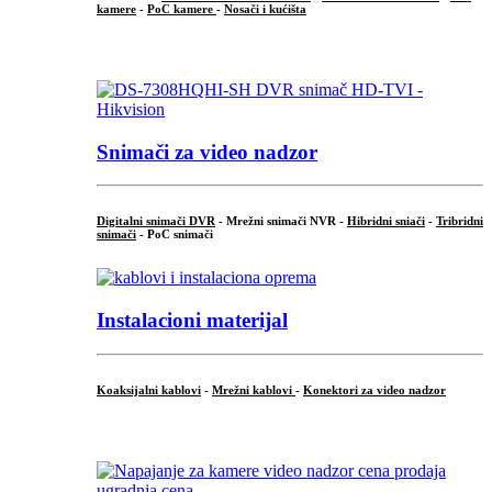
kamere
-
PoC kamere
-
Nosači i kućišta
.
Snimači za video nadzor
Digitalni snimači DVR
- Mrežni snimači NVR -
Hibridni sniači
-
Tribridni
snimači
- PoC snimači
Instalacioni materijal
Koaksijalni kablovi
-
Mrežni kablovi
-
Konektori za video nadzor
...