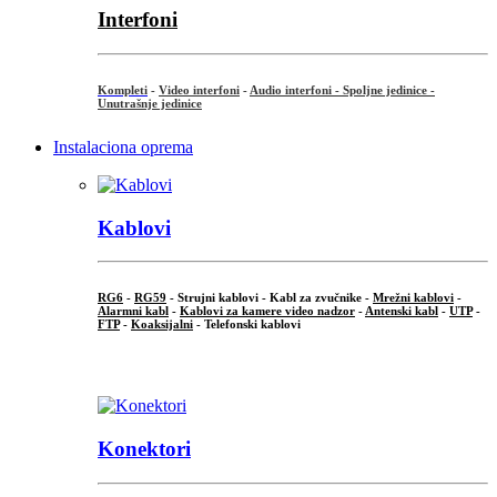
Interfoni
Kompleti
-
Video interfoni
-
Audio interfoni - Spoljne jedinice -
Unutrašnje jedinice
Instalaciona oprema
Kablovi
RG6
-
RG59
- Strujni kablovi - Kabl za zvučnike -
Mrežni kablovi
-
Alarmni kabl
-
Kablovi za kamere video nadzor
-
Antenski kabl
-
UTP
-
FTP
-
Koaksijalni
- Telefonski kablovi
...
Konektori