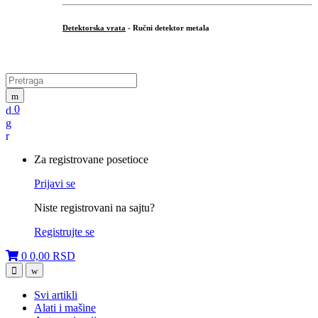
Detektorska vrata
- Ručni detektor metala
.
Search for:
0
My
Account
Za registrovane posetioce
Prijavi se
Niste registrovani na sajtu?
Registrujte se
0
0,00
RSD
Open
Close
Svi artikli
Alati i mašine