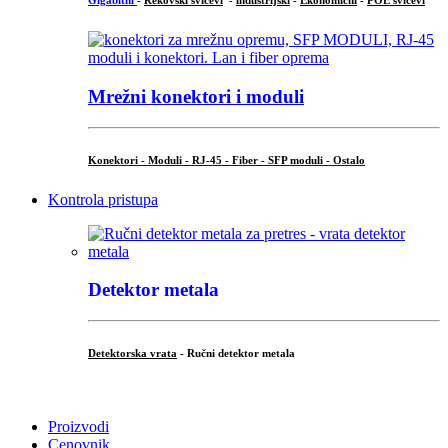
Gigabitni
-
Rekovski svičevi
-
industrijski
-
Ekonomični
-
POE svičevi
Mrežni konektori i moduli
Konektori - Moduli - RJ-45 - Fiber - SFP moduli - Ostalo
Kontrola pristupa
Detektor metala
Detektorska vrata
- Ručni detektor metala
.
Proizvodi
Cenovnik