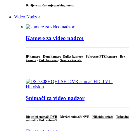
Barijere za čuvanje parking mesta
Video Nadzor
Kamere za video nadzor
IP kamere -
Dom kamere -
Bullet kamere
-
Pokretne PTZ kamere
-
Box
kamere
-
PoC kamere
-
Nosači i kućišta
.
Snimači za video nadzor
Digitalni snimači DVR
- Mrežni snimači NVR -
Hibridni sniači
-
Tribridni
snimači
- PoC snimači