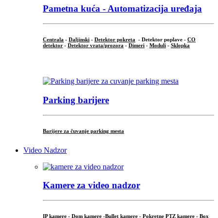
Pametna kuća - Automatizacija uređaja
Centrala
-
Daljinski
-
Detektor pokreta
- Detektor poplave -
CO
detektor
-
Detektor vrata/prozora
-
Dimeri
-
Moduli
-
Sklopka
...
Parking barijere
Barijere za čuvanje parking mesta
Video Nadzor
Kamere za video nadzor
IP kamere -
Dom kamere -
Bullet kamere
-
Pokretne PTZ kamere
-
Box