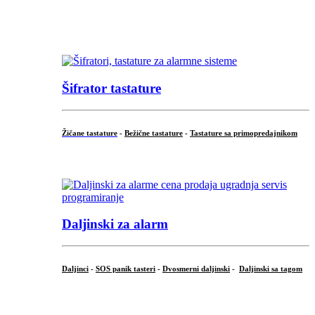
...
...
Šifrator tastature
Žičane tastature
-
Bežične tastature
-
Tastature sa primopredajnikom
...
Daljinski za alarm
Daljinci
-
SOS panik tasteri
-
Dvosmerni daljinski
-
Daljinski sa tagom
...