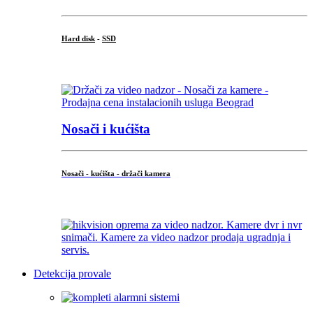
Hard disk
-
SSD
...
Nosači i kućišta
Nosači - kućišta - držači kamera
...
Detekcija provale