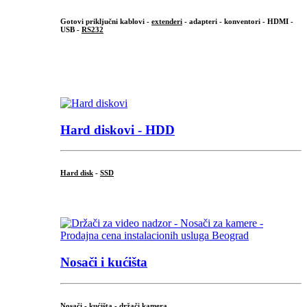
Gotovi priključni kablovi -
extenderi
- adapteri - konventori - HDMI -
USB -
RS232
...
.
Hard diskovi - HDD
Hard disk
-
SSD
...
Nosači i kućišta
Nosači - kućišta - držači kamera