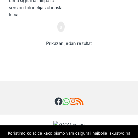
Prikazan jedan rezultat
Brands Carousel
Koristimo kolačiće kako bismo vam osigurali najbolje iskustvo na
Svakog radnog dana od 08