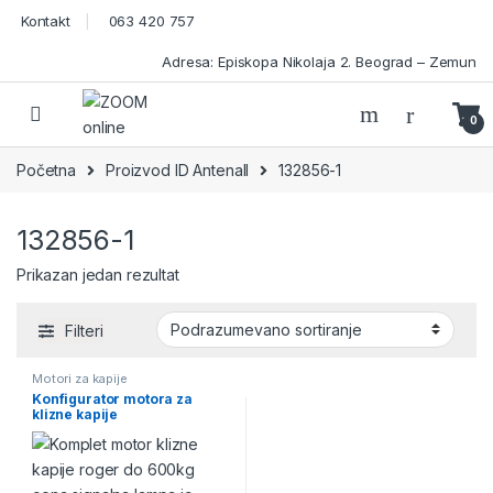
Skip to navigation
Skip to content
Kontakt
063 420 757
Adresa: Episkopa Nikolaja 2. Beograd – Zemun
Open
0
Početna
Proizvod ID Antenall
132856-1
132856-1
Prikazan jedan rezultat
Filteri
Motori za kapije
Konfigurator motora za
klizne kapije