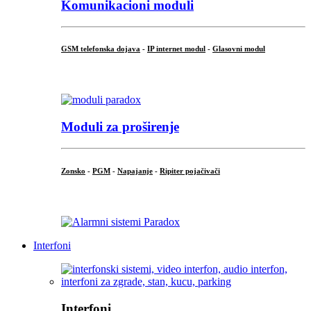
Komunikacioni moduli
GSM telefonska dojava
-
IP internet modul
-
Glasovni modul
...
Moduli za proširenje
Zonsko
-
PGM
-
Napajanje
-
Ripiter pojačivači
...
Interfoni
Interfoni