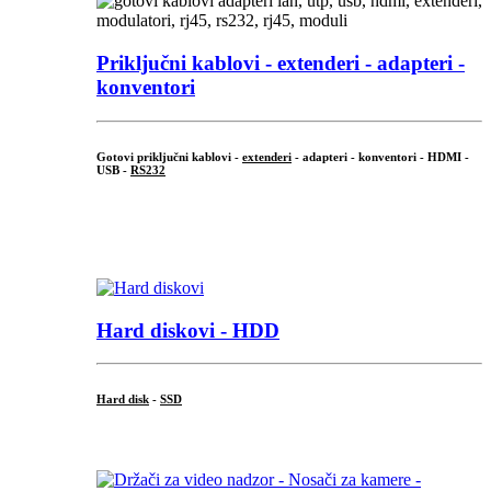
Priključni
kablovi - extenderi - adapteri -
konventori
Gotovi priključni kablovi -
extenderi
- adapteri - konventori - HDMI -
USB -
RS232
...
.
Hard diskovi - HDD
Hard disk
-
SSD
...