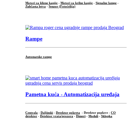
Motori za klizne kapije
-
Motori za krilne kapije
-
Signalne lampe
-
Zubčasta letva
-
Senzor (Fotoćelija)
...
Rampe
Automatske rampe
...
Pametna kuća - Automatizacija uređaja
Centrala
-
Daljinski
-
Detektor pokreta
- Detektor poplave -
CO
detektor
-
Detektor vrata/prozora
-
Dimeri
-
Moduli
-
Sklopka
...