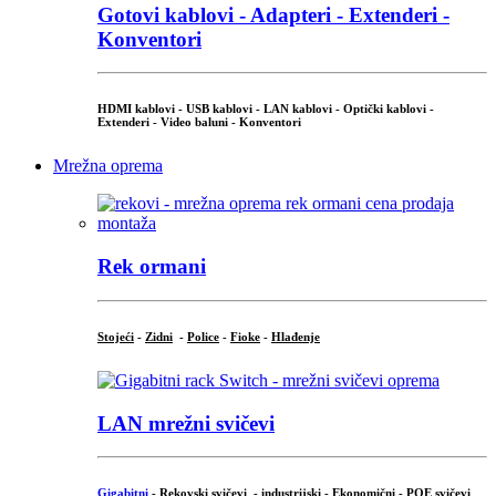
Gotovi kablovi - Adapteri - Extenderi -
Konventori
HDMI kablovi - USB kablovi - LAN kablovi - Optički kablovi -
Extenderi - Video baluni - Konventori
Mrežna oprema
Rek ormani
Stojeći
-
Zidni
-
Police
-
Fioke
-
Hlađenje
LAN mrežni svičevi
Gigabitni
-
Rekovski svičevi
-
industrijski
-
Ekonomični
-
POE svičevi