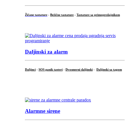
Žičane tastature
-
Bežične tastature
-
Tastature sa primopredajnikom
...
Daljinski za alarm
Daljinci
-
SOS panik tasteri
-
Dvosmerni daljinski
-
Daljinski sa tagom
...
.
Alarmne sirene