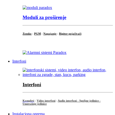
Moduli za proširenje
Zonsko
-
PGM
-
Napajanje
-
Ripiter pojačivači
...
Interfoni
Interfoni
Kompleti
-
Video interfoni
-
Audio interfoni - Spoljne jedinice -
Unutrašnje jedinice
Instalaciona oprema