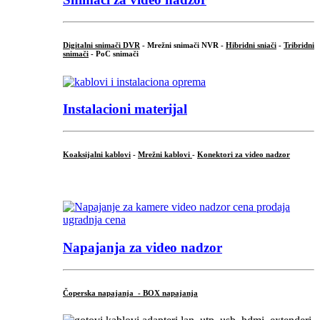
Digitalni snimači DVR
- Mrežni snimači NVR -
Hibridni sniači
-
Tribridni
snimači
- PoC snimači
Instalacioni materijal
Koaksijalni kablovi
-
Mrežni kablovi
-
Konektori za video nadzor
...
Napajanja za video nadzor
Čoperska napajanja - BOX napajanja