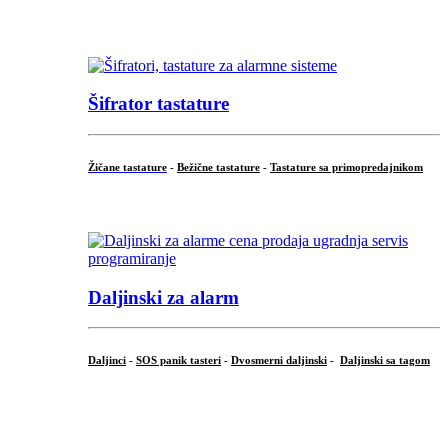
...
Šifrator tastature
Žičane tastature
-
Bežične tastature
-
Tastature sa primopredajnikom
...
Daljinski za alarm
Daljinci
-
SOS panik tasteri
-
Dvosmerni daljinski
-
Daljinski sa tagom
...
.