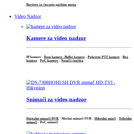
Barijere za čuvanje parking mesta
Video Nadzor
Kamere za video nadzor
IP kamere -
Dom kamere -
Bullet kamere
-
Pokretne PTZ kamere
-
Box
kamere
-
PoC kamere
-
Nosači i kućišta
.
Snimači za video nadzor
Digitalni snimači DVR
- Mrežni snimači NVR -
Hibridni sniači
-
Tribridni
snimači
- PoC snimači