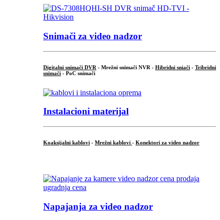
Snimači za video nadzor
Digitalni snimači DVR
- Mrežni snimači NVR -
Hibridni sniači
-
Tribridni
snimači
- PoC snimači
Instalacioni materijal
Koaksijalni kablovi
-
Mrežni kablovi
-
Konektori za video nadzor
...
Napajanja za video nadzor