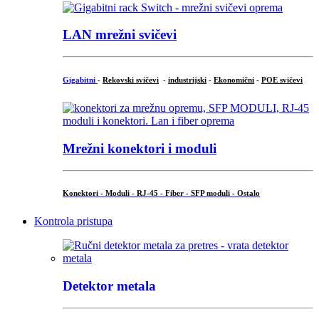
LAN mrežni svičevi
Gigabitni
-
Rekovski svičevi
-
industrijski
-
Ekonomični
-
POE svičevi
Mrežni konektori i moduli
Konektori - Moduli - RJ-45 - Fiber - SFP moduli - Ostalo
Kontrola pristupa
Detektor metala