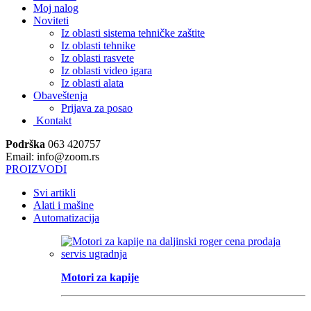
Moj nalog
Noviteti
Iz oblasti sistema tehničke zaštite
Iz oblasti tehnike
Iz oblasti rasvete
Iz oblasti video igara
Iz oblasti alata
Obaveštenja
Prijava za posao
Kontakt
Podrška
063 420757
Email: info@zoom.rs
PROIZVODI
Svi artikli
Alati i mašine
Automatizacija
Motori za kapije