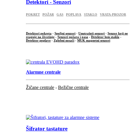
Detektori - Senzori
POKRET
POŽAR
GAS
POPLAVA
STAKLO
VRATA-PROZOR
Detektori pokreta
-
Spoljni senzori
-
Unutrašnji senzori
-
Senzor koji ne
reaguje na životinje
-
Senzori požara i gasa
-
Detektor lom stakla
-
Detektor poplave
-
Zglobni nosači
-
MUK magnetni senzori
.
Alarmne centrale
Žičane centrale
-
Bežične centrale
...
...
Šifrator tastature