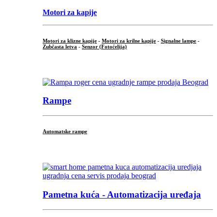
Motori za kapije
Motori za klizne kapije
-
Motori za krilne kapije
-
Signalne lampe
-
Zubčasta letva
-
Senzor (Fotoćelija)
...
Rampe
Automatske rampe
...
Pametna kuća - Automatizacija uređaja