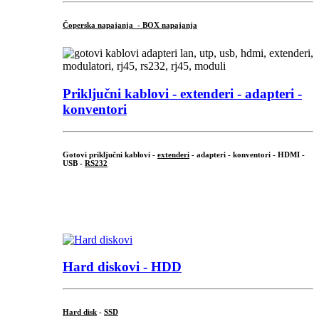
Čoperska napajanja - BOX napajanja
Priključni
kablovi - extenderi - adapteri -
konventori
Gotovi priključni kablovi -
extenderi
- adapteri - konventori - HDMI -
USB -
RS232
...
.
Hard diskovi - HDD
Hard disk
-
SSD