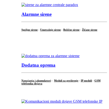
Alarmne sirene
Spoljne sirene
-
Unutrašnje sirene
-
Bežične sirene
-
Žičane sirene
...
.
Dodatna oprema
Napajanja i akumulatori
-
Moduli za proširenje
-
IP moduli
-
GSM
telefonska dojava
...