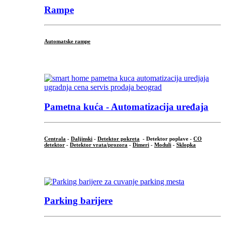
Rampe
Automatske rampe
...
Pametna kuća - Automatizacija uređaja
Centrala
-
Daljinski
-
Detektor pokreta
- Detektor poplave -
CO
detektor
-
Detektor vrata/prozora
-
Dimeri
-
Moduli
-
Sklopka
...
Parking barijere