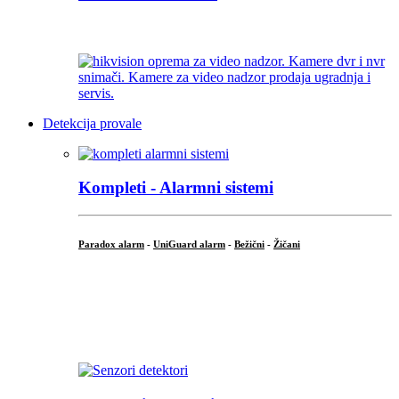
...
Detekcija provale
Kompleti - Alarmni sistemi
Paradox alarm
-
UniGuard alarm
-
Bežični
-
Žičani
...
...
.