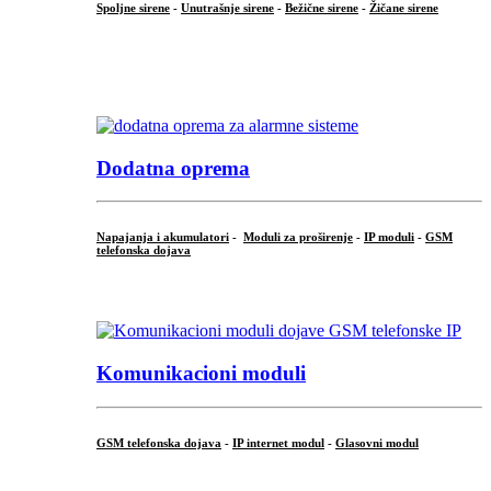
Spoljne sirene
-
Unutrašnje sirene
-
Bežične sirene
-
Žičane sirene
...
.
Dodatna oprema
Napajanja i akumulatori
-
Moduli za proširenje
-
IP moduli
-
GSM
telefonska dojava
...
Komunikacioni moduli
GSM telefonska dojava
-
IP internet modul
-
Glasovni modul
...