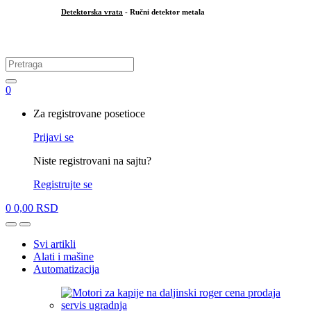
Detektorska vrata
- Ručni detektor metala
.
Search
for:
0
My
Za registrovane posetioce
Account
Prijavi se
Niste registrovani na sajtu?
Registrujte se
0
0,00
RSD
Open
Close
Svi artikli
Alati i mašine
Automatizacija