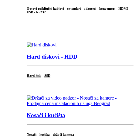
Gotovi priključni kablovi -
extenderi
- adapteri - konventori - HDMI -
USB -
RS232
...
.
Hard diskovi - HDD
Hard disk
-
SSD
...
Nosači i kućišta
Nosači - kućišta - držači kamera