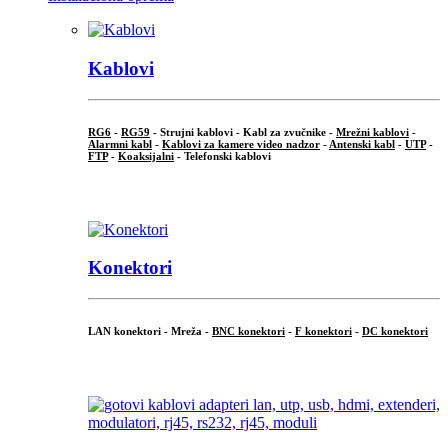
Kablovi
RG6
-
RG59
- Strujni kablovi - Kabl za zvučnike -
Mrežni kablovi
-
Alarmni kabl
-
Kablovi za kamere video nadzor
-
Antenski kabl
-
UTP
-
FTP
-
Koaksijalni
- Telefonski kablovi
...
Konektori
LAN konektori - Mreža -
BNC konektori
-
F konektori
-
DC konektori
...