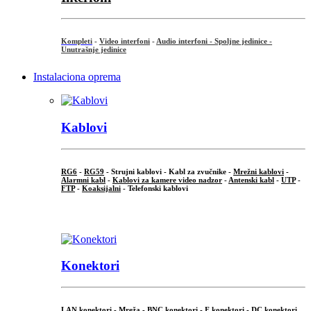
Kompleti
-
Video interfoni
-
Audio interfoni - Spoljne jedinice -
Unutrašnje jedinice
Instalaciona oprema
Kablovi
RG6
-
RG59
- Strujni kablovi - Kabl za zvučnike -
Mrežni kablovi
-
Alarmni kabl
-
Kablovi za kamere video nadzor
-
Antenski kabl
-
UTP
-
FTP
-
Koaksijalni
- Telefonski kablovi
...
Konektori
LAN konektori - Mreža -
BNC konektori
-
F konektori
-
DC konektori