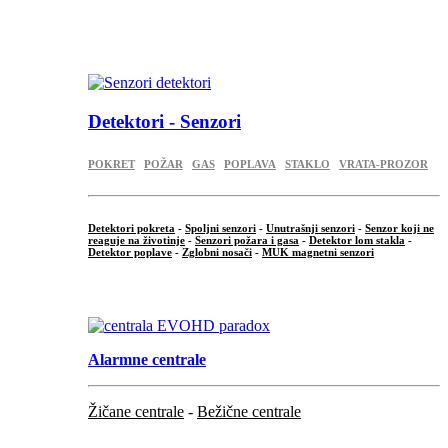
...
.
Detektori - Senzori
POKRET
POŽAR
GAS
POPLAVA
STAKLO
VRATA-PROZOR
Detektori pokreta
-
Spoljni senzori
-
Unutrašnji senzori
-
Senzor koji ne
reaguje na životinje
-
Senzori požara i gasa
-
Detektor lom stakla
-
Detektor poplave
-
Zglobni nosači
-
MUK magnetni senzori
.
Alarmne centrale
Žičane centrale
-
Bežične centrale
...