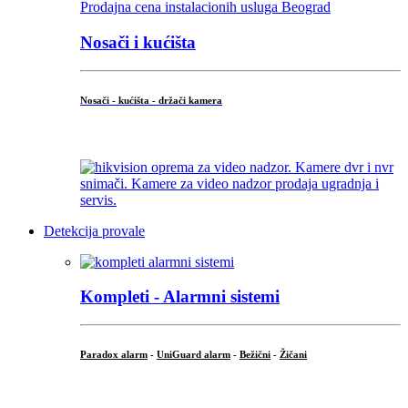
Nosači i kućišta
Nosači - kućišta - držači kamera
...
Detekcija provale
Kompleti - Alarmni sistemi
Paradox alarm
-
UniGuard alarm
-
Bežični
-
Žičani
...