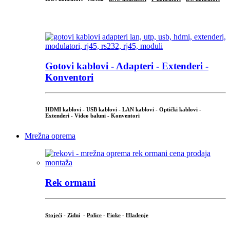
...
Gotovi kablovi - Adapteri - Extenderi -
Konventori
HDMI kablovi - USB kablovi - LAN kablovi - Optički kablovi -
Extenderi - Video baluni - Konventori
Mrežna oprema
Rek ormani
Stojeći
-
Zidni
-
Police
-
Fioke
-
Hlađenje