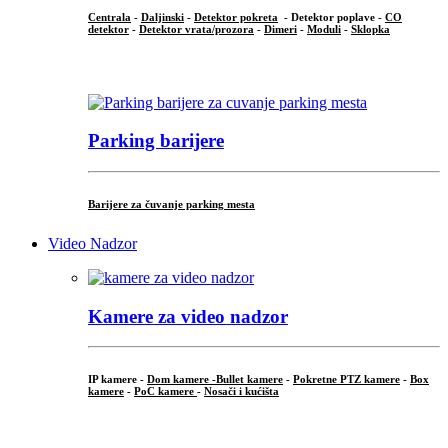
Centrala
-
Daljinski
-
Detektor pokreta
- Detektor poplave -
CO
detektor
-
Detektor vrata/prozora
-
Dimeri
-
Moduli
-
Sklopka
...
Parking barijere
Barijere za čuvanje parking mesta
Video Nadzor
Kamere za video nadzor
IP kamere -
Dom kamere -
Bullet kamere
-
Pokretne PTZ kamere
-
Box
kamere
-
PoC kamere
-
Nosači i kućišta
.