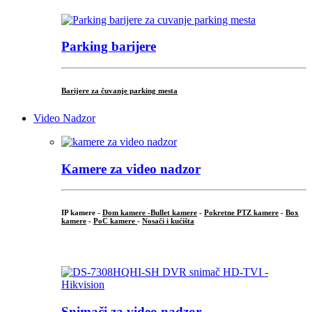
Parking barijere
Barijere za čuvanje parking mesta
Video Nadzor
Kamere za video nadzor
IP kamere -
Dom kamere -
Bullet kamere
-
Pokretne PTZ kamere
-
Box
kamere
-
PoC kamere
-
Nosači i kućišta
.
Snimači za video nadzor