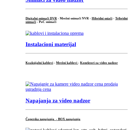
Digitalni snimači DVR
- Mrežni snimači NVR -
Hibridni sniači
-
Tribridni
snimači
- PoC snimači
Instalacioni materijal
Koaksijalni kablovi
-
Mrežni kablovi
-
Konektori za video nadzor
...
Napajanja za video nadzor
Čoperska napajanja - BOX napajanja