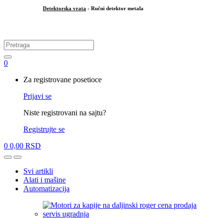
Detektorska vrata
- Ručni detektor metala
.
Search
for:
0
My
Za registrovane posetioce
Account
Prijavi se
Niste registrovani na sajtu?
Registrujte se
0
0,00
RSD
Open
Close
Svi artikli
Alati i mašine
Automatizacija