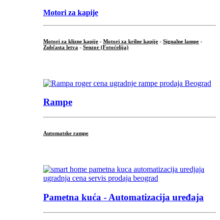
Motori za kapije
Motori za klizne kapije
-
Motori za krilne kapije
-
Signalne lampe
-
Zubčasta letva
-
Senzor (Fotoćelija)
...
Rampe
Automatske rampe
...
Pametna kuća - Automatizacija uređaja