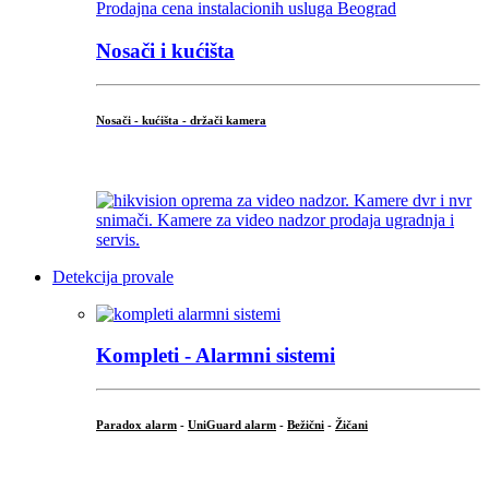
Nosači i kućišta
Nosači - kućišta - držači kamera
...
Detekcija provale
Kompleti - Alarmni sistemi
Paradox alarm
-
UniGuard alarm
-
Bežični
-
Žičani
...