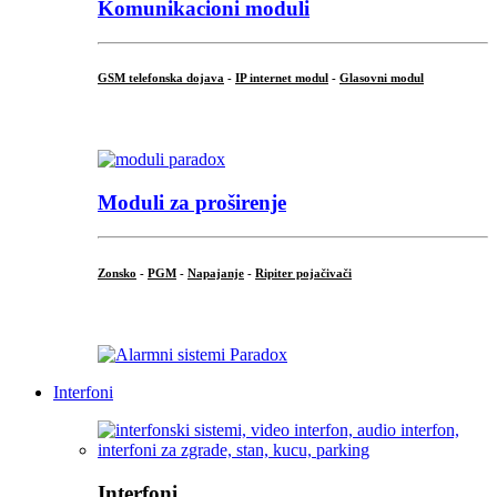
Komunikacioni moduli
GSM telefonska dojava
-
IP internet modul
-
Glasovni modul
...
Moduli za proširenje
Zonsko
-
PGM
-
Napajanje
-
Ripiter pojačivači
...
Interfoni
Interfoni