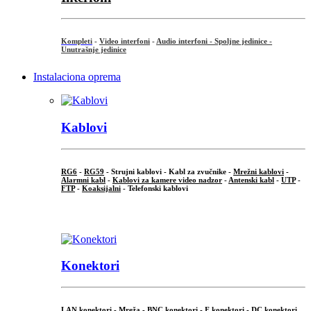
Kompleti
-
Video interfoni
-
Audio interfoni - Spoljne jedinice -
Unutrašnje jedinice
Instalaciona oprema
Kablovi
RG6
-
RG59
- Strujni kablovi - Kabl za zvučnike -
Mrežni kablovi
-
Alarmni kabl
-
Kablovi za kamere video nadzor
-
Antenski kabl
-
UTP
-
FTP
-
Koaksijalni
- Telefonski kablovi
...
Konektori
LAN konektori - Mreža -
BNC konektori
-
F konektori
-
DC konektori