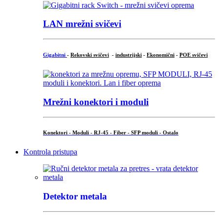
LAN mrežni svičevi
Gigabitni
-
Rekovski svičevi
-
industrijski
-
Ekonomični
-
POE svičevi
Mrežni konektori i moduli
Konektori - Moduli - RJ-45 - Fiber - SFP moduli - Ostalo
Kontrola pristupa
Detektor metala