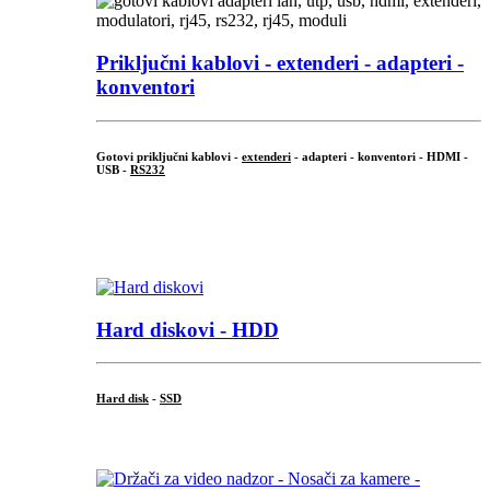
Priključni
kablovi - extenderi - adapteri -
konventori
Gotovi priključni kablovi -
extenderi
- adapteri - konventori - HDMI -
USB -
RS232
...
.
Hard diskovi - HDD
Hard disk
-
SSD
...