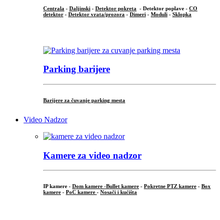
Centrala
-
Daljinski
-
Detektor pokreta
- Detektor poplave -
CO
detektor
-
Detektor vrata/prozora
-
Dimeri
-
Moduli
-
Sklopka
...
Parking barijere
Barijere za čuvanje parking mesta
Video Nadzor
Kamere za video nadzor
IP kamere -
Dom kamere -
Bullet kamere
-
Pokretne PTZ kamere
-
Box
kamere
-
PoC kamere
-
Nosači i kućišta
.