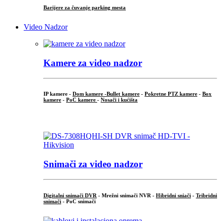
Barijere za čuvanje parking mesta
Video Nadzor
Kamere za video nadzor
IP kamere -
Dom kamere -
Bullet kamere
-
Pokretne PTZ kamere
-
Box
kamere
-
PoC kamere
-
Nosači i kućišta
.
Snimači za video nadzor
Digitalni snimači DVR
- Mrežni snimači NVR -
Hibridni sniači
-
Tribridni
snimači
- PoC snimači