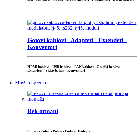
...
Gotovi kablovi - Adapteri - Extenderi -
Konventori
HDMI kablovi - USB kablovi - LAN kablovi - Optički kablovi -
Extenderi - Video baluni - Konventori
Mrežna oprema
Rek ormani
Stojeći
-
Zidni
-
Police
-
Fioke
-
Hlađenje