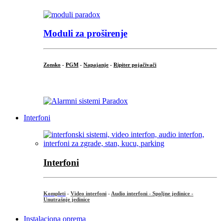
Moduli za proširenje
Zonsko
-
PGM
-
Napajanje
-
Ripiter pojačivači
...
Interfoni
Interfoni
Kompleti
-
Video interfoni
-
Audio interfoni - Spoljne jedinice -
Unutrašnje jedinice
Instalaciona oprema