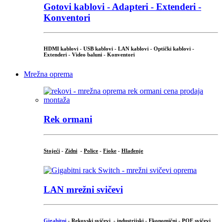
Gotovi kablovi - Adapteri - Extenderi -
Konventori
HDMI kablovi - USB kablovi - LAN kablovi - Optički kablovi -
Extenderi - Video baluni - Konventori
Mrežna oprema
Rek ormani
Stojeći
-
Zidni
-
Police
-
Fioke
-
Hlađenje
LAN mrežni svičevi
Gigabitni
-
Rekovski svičevi
-
industrijski
-
Ekonomični
-
POE svičevi