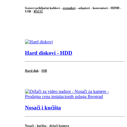
Gotovi priključni kablovi -
extenderi
- adapteri - konventori - HDMI -
USB -
RS232
...
.
Hard diskovi - HDD
Hard disk
-
SSD
...
Nosači i kućišta
Nosači - kućišta - držači kamera