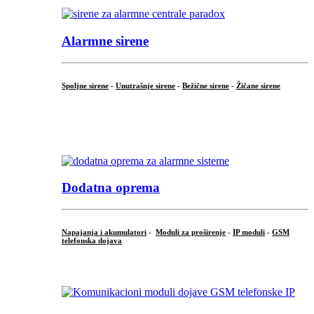
Alarmne sirene
Spoljne sirene
-
Unutrašnje sirene
-
Bežične sirene
-
Žičane sirene
...
.
Dodatna oprema
Napajanja i akumulatori
-
Moduli za proširenje
-
IP moduli
-
GSM
telefonska dojava
...