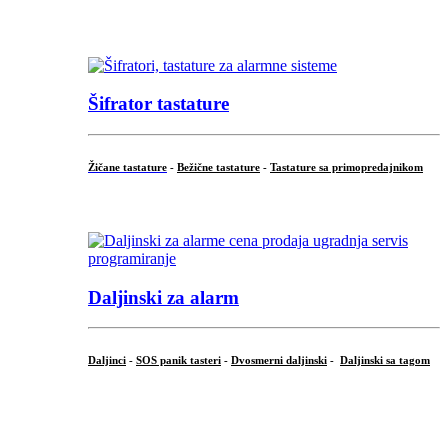
...
Šifrator tastature
Žičane tastature
-
Bežične tastature
-
Tastature sa primopredajnikom
...
Daljinski za alarm
Daljinci
-
SOS panik tasteri
-
Dvosmerni daljinski
-
Daljinski sa tagom
...
.