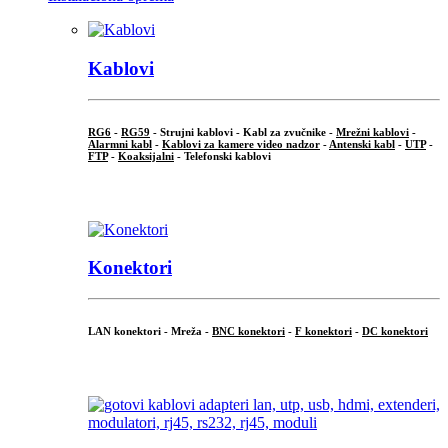
Kablovi
RG6
-
RG59
- Strujni kablovi - Kabl za zvučnike -
Mrežni kablovi
-
Alarmni kabl
-
Kablovi za kamere video nadzor
-
Antenski kabl
-
UTP
-
FTP
-
Koaksijalni
- Telefonski kablovi
...
Konektori
LAN konektori - Mreža -
BNC konektori
-
F konektori
-
DC konektori
...