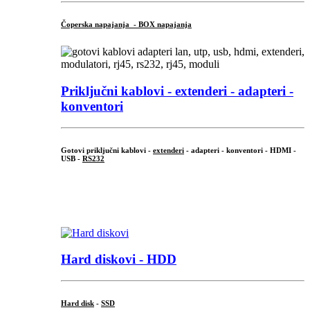
Čoperska napajanja - BOX napajanja
Priključni
kablovi - extenderi - adapteri -
konventori
Gotovi priključni kablovi -
extenderi
- adapteri - konventori - HDMI -
USB -
RS232
...
.
Hard diskovi - HDD
Hard disk
-
SSD