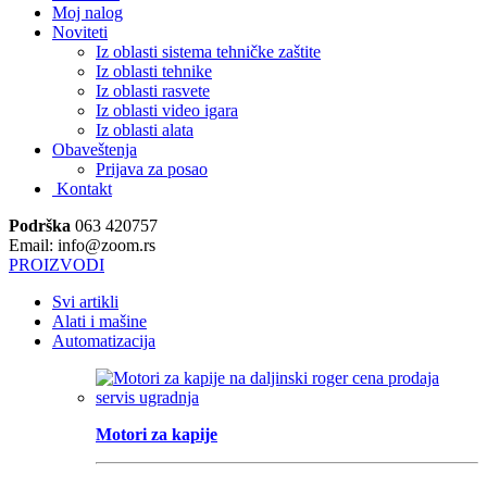
Moj nalog
Noviteti
Iz oblasti sistema tehničke zaštite
Iz oblasti tehnike
Iz oblasti rasvete
Iz oblasti video igara
Iz oblasti alata
Obaveštenja
Prijava za posao
Kontakt
Podrška
063 420757
Email: info@zoom.rs
PROIZVODI
Svi artikli
Alati i mašine
Automatizacija
Motori za kapije