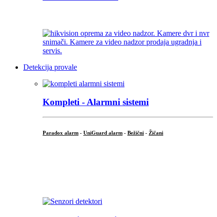
...
Detekcija provale
Kompleti - Alarmni sistemi
Paradox alarm
-
UniGuard alarm
-
Bežični
-
Žičani
...
...
.