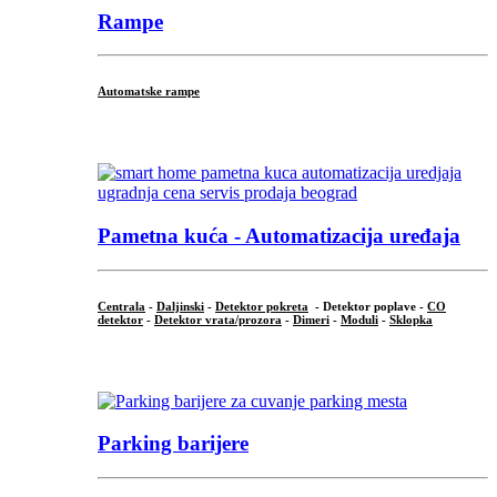
Rampe
Automatske rampe
...
Pametna kuća - Automatizacija uređaja
Centrala
-
Daljinski
-
Detektor pokreta
- Detektor poplave -
CO
detektor
-
Detektor vrata/prozora
-
Dimeri
-
Moduli
-
Sklopka
...
Parking barijere