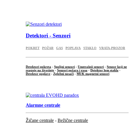
...
.
Detektori - Senzori
POKRET
POŽAR
GAS
POPLAVA
STAKLO
VRATA-PROZOR
Detektori pokreta
-
Spoljni senzori
-
Unutrašnji senzori
-
Senzor koji ne
reaguje na životinje
-
Senzori požara i gasa
-
Detektor lom stakla
-
Detektor poplave
-
Zglobni nosači
-
MUK magnetni senzori
.
Alarmne centrale
Žičane centrale
-
Bežične centrale
...