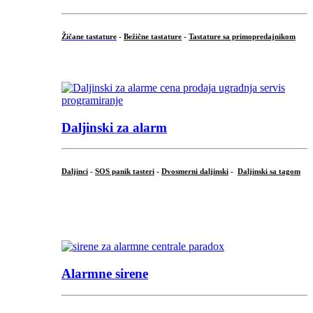
Žičane tastature
-
Bežične tastature
-
Tastature sa primopredajnikom
...
Daljinski za alarm
Daljinci
-
SOS panik tasteri
-
Dvosmerni daljinski
-
Daljinski sa tagom
...
.
Alarmne sirene