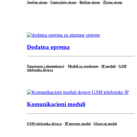
Spoljne sirene
-
Unutrašnje sirene
-
Bežične sirene
-
Žičane sirene
...
.
Dodatna oprema
Napajanja i akumulatori
-
Moduli za proširenje
-
IP moduli
-
GSM
telefonska dojava
...
Komunikacioni moduli
GSM telefonska dojava
-
IP internet modul
-
Glasovni modul
...