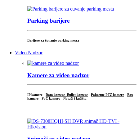
Parking barijere
Barijere za čuvanje parking mesta
Video Nadzor
Kamere za video nadzor
IP kamere -
Dom kamere -
Bullet kamere
-
Pokretne PTZ kamere
-
Box
kamere
-
PoC kamere
-
Nosači i kućišta
.
Snimači za video nadzor