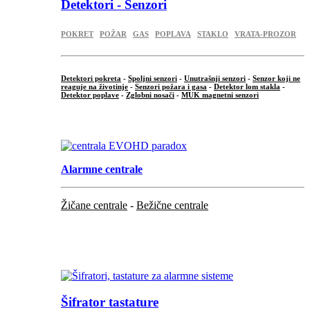
Detektori - Senzori
POKRET
POŽAR
GAS
POPLAVA
STAKLO
VRATA-PROZOR
Detektori pokreta
-
Spoljni senzori
-
Unutrašnji senzori
-
Senzor koji ne
reaguje na životinje
-
Senzori požara i gasa
-
Detektor lom stakla
-
Detektor poplave
-
Zglobni nosači
-
MUK magnetni senzori
.
Alarmne centrale
Žičane centrale
-
Bežične centrale
...
...
Šifrator tastature