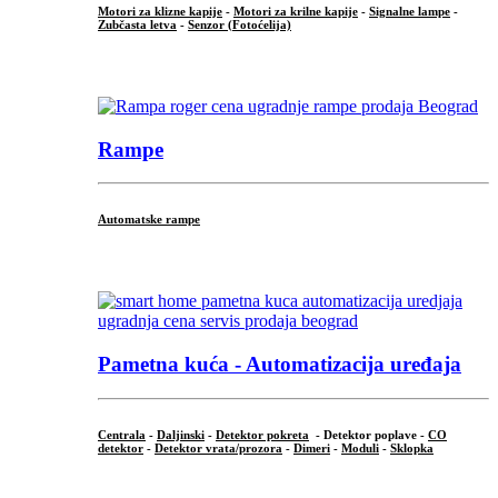
Motori za klizne kapije
-
Motori za krilne kapije
-
Signalne lampe
-
Zubčasta letva
-
Senzor (Fotoćelija)
...
Rampe
Automatske rampe
...
Pametna kuća - Automatizacija uređaja
Centrala
-
Daljinski
-
Detektor pokreta
- Detektor poplave -
CO
detektor
-
Detektor vrata/prozora
-
Dimeri
-
Moduli
-
Sklopka
...