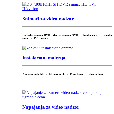
Snimači za video nadzor
Digitalni snimači DVR
- Mrežni snimači NVR -
Hibridni sniači
-
Tribridni
snimači
- PoC snimači
Instalacioni materijal
Koaksijalni kablovi
-
Mrežni kablovi
-
Konektori za video nadzor
...
Napajanja za video nadzor