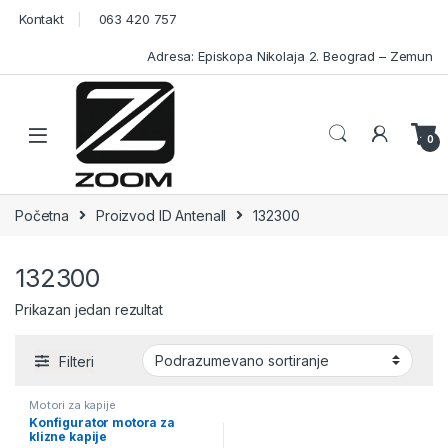
Skip to navigation
Skip to content
Kontakt
063 420 757
Adresa: Episkopa Nikolaja 2. Beograd – Zemun
Open
0
Početna
Proizvod ID Antenall
132300
132300
Prikazan jedan rezultat
Filteri
Motori za kapije
Konfigurator motora za
klizne kapije