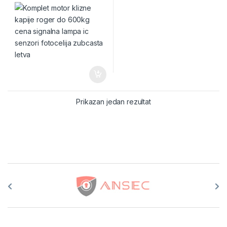
Prikazan jedan rezultat
Brands Carousel