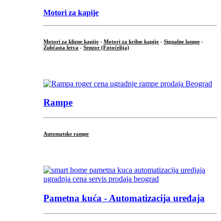
Motori za kapije
Motori za klizne kapije
-
Motori za krilne kapije
-
Signalne lampe
-
Zubčasta letva
-
Senzor (Fotoćelija)
...
Rampe
Automatske rampe
...
Pametna kuća - Automatizacija uređaja