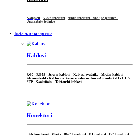
Kompleti
-
Video interfoni
-
Audio interfoni - Spoljne jedinice -
Unutrašnje jedinice
Instalaciona oprema
Kablovi
RG6
-
RG59
- Strujni kablovi - Kabl za zvučnike -
Mrežni kablovi
-
Alarmni kabl
-
Kablovi za kamere video nadzor
-
Antenski kabl
-
UTP
-
FTP
-
Koaksijalni
- Telefonski kablovi
...
Konektori
LAN konektori - Mreža -
BNC konektori
-
F konektori
-
DC konektori