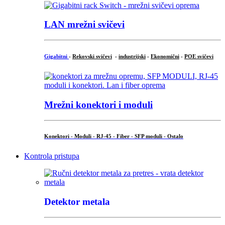
LAN mrežni svičevi
Gigabitni
-
Rekovski svičevi
-
industrijski
-
Ekonomični
-
POE svičevi
Mrežni konektori i moduli
Konektori - Moduli - RJ-45 - Fiber - SFP moduli - Ostalo
Kontrola pristupa
Detektor metala