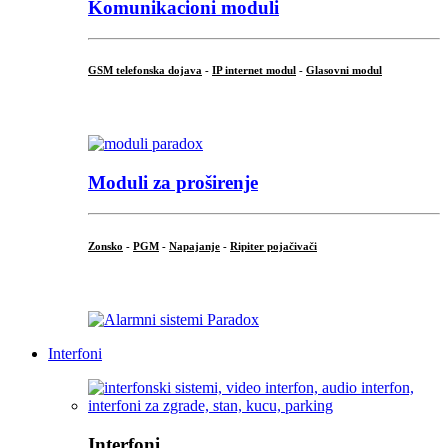
Komunikacioni moduli
GSM telefonska dojava
-
IP internet modul
-
Glasovni modul
...
Moduli za proširenje
Zonsko
-
PGM
-
Napajanje
-
Ripiter pojačivači
...
Interfoni
Interfoni