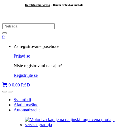
Detektorska vrata
- Ručni detektor metala
.
Search
for:
0
My
Za registrovane posetioce
Account
Prijavi se
Niste registrovani na sajtu?
Registrujte se
0
0,00
RSD
Open
Close
Svi artikli
Alati i mašine
Automatizacija