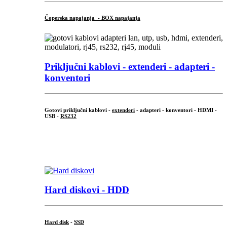
Čoperska napajanja - BOX napajanja
Priključni
kablovi - extenderi - adapteri -
konventori
Gotovi priključni kablovi -
extenderi
- adapteri - konventori - HDMI -
USB -
RS232
...
.
Hard diskovi - HDD
Hard disk
-
SSD