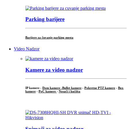
Parking barijere
Barijere za čuvanje parking mesta
Video Nadzor
Kamere za video nadzor
IP kamere -
Dom kamere -
Bullet kamere
-
Pokretne PTZ kamere
-
Box
kamere
-
PoC kamere
-
Nosači i kućišta
.
Snimači za video nadzor