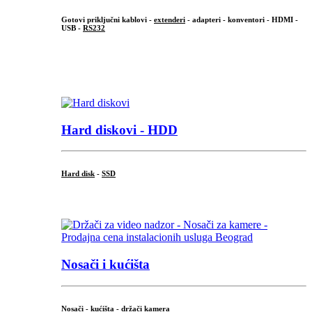
Gotovi priključni kablovi -
extenderi
- adapteri - konventori - HDMI -
USB -
RS232
...
.
Hard diskovi - HDD
Hard disk
-
SSD
...
Nosači i kućišta
Nosači - kućišta - držači kamera