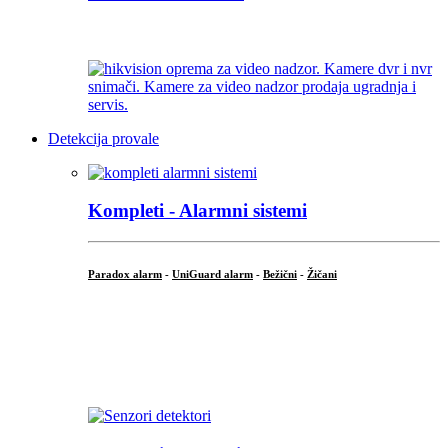
...
Detekcija provale
Kompleti - Alarmni sistemi
Paradox alarm
-
UniGuard alarm
-
Bežični
-
Žičani
...
...
.