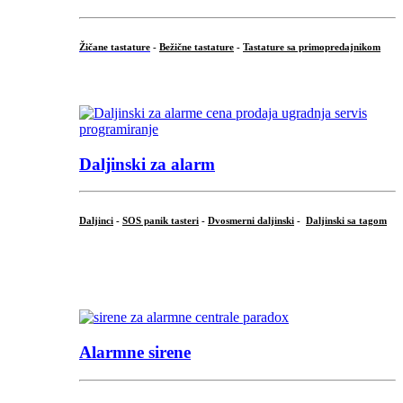
Žičane tastature
-
Bežične tastature
-
Tastature sa primopredajnikom
...
Daljinski za alarm
Daljinci
-
SOS panik tasteri
-
Dvosmerni daljinski
-
Daljinski sa tagom
...
.
Alarmne sirene