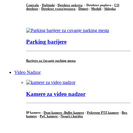
Centrala
-
Daljinski
-
Detektor pokreta
- Detektor poplave -
CO
detektor
-
Detektor vrata/prozora
-
Dimeri
-
Moduli
-
Sklopka
...
Parking barijere
Barijere za čuvanje parking mesta
Video Nadzor
Kamere za video nadzor
IP kamere -
Dom kamere -
Bullet kamere
-
Pokretne PTZ kamere
-
Box
kamere
-
PoC kamere
-
Nosači i kućišta
.