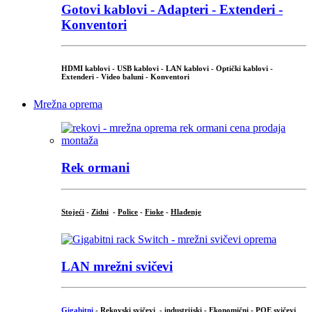
Gotovi kablovi - Adapteri - Extenderi -
Konventori
HDMI kablovi - USB kablovi - LAN kablovi - Optički kablovi -
Extenderi - Video baluni - Konventori
Mrežna oprema
Rek ormani
Stojeći
-
Zidni
-
Police
-
Fioke
-
Hlađenje
LAN mrežni svičevi
Gigabitni
-
Rekovski svičevi
-
industrijski
-
Ekonomični
-
POE svičevi