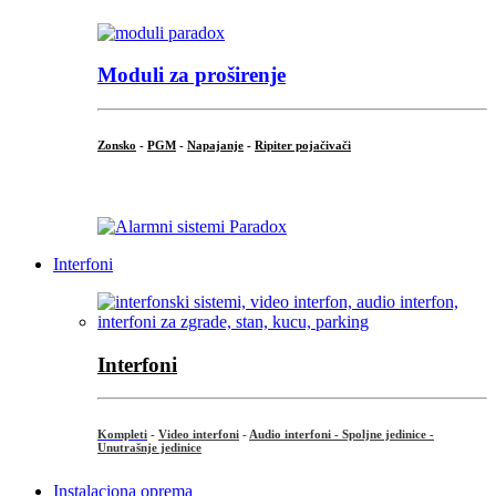
Moduli za proširenje
Zonsko
-
PGM
-
Napajanje
-
Ripiter pojačivači
...
Interfoni
Interfoni
Kompleti
-
Video interfoni
-
Audio interfoni - Spoljne jedinice -
Unutrašnje jedinice
Instalaciona oprema