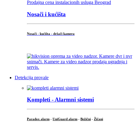
Nosači i kućišta
Nosači - kućišta - držači kamera
...
Detekcija provale
Kompleti - Alarmni sistemi
Paradox alarm
-
UniGuard alarm
-
Bežični
-
Žičani
...