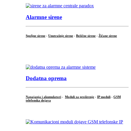
Alarmne sirene
Spoljne sirene
-
Unutrašnje sirene
-
Bežične sirene
-
Žičane sirene
...
.
Dodatna oprema
Napajanja i akumulatori
-
Moduli za proširenje
-
IP moduli
-
GSM
telefonska dojava
...