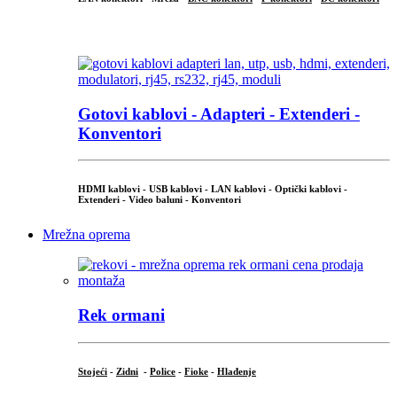
...
Gotovi kablovi - Adapteri - Extenderi -
Konventori
HDMI kablovi - USB kablovi - LAN kablovi - Optički kablovi -
Extenderi - Video baluni - Konventori
Mrežna oprema
Rek ormani
Stojeći
-
Zidni
-
Police
-
Fioke
-
Hlađenje