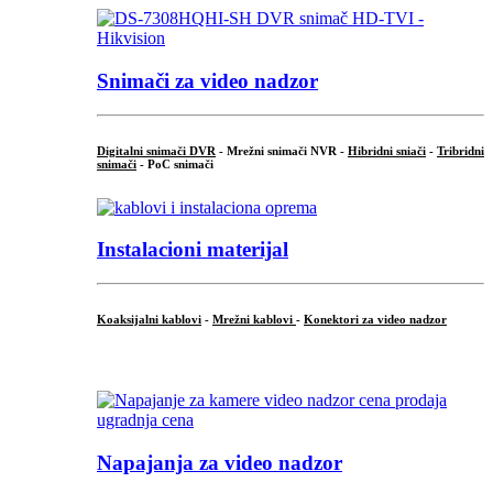
Snimači za video nadzor
Digitalni snimači DVR
- Mrežni snimači NVR -
Hibridni sniači
-
Tribridni
snimači
- PoC snimači
Instalacioni materijal
Koaksijalni kablovi
-
Mrežni kablovi
-
Konektori za video nadzor
...
Napajanja za video nadzor