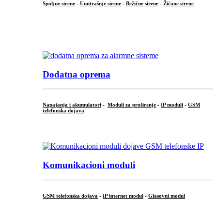
Spoljne sirene
-
Unutrašnje sirene
-
Bežične sirene
-
Žičane sirene
...
.
Dodatna oprema
Napajanja i akumulatori
-
Moduli za proširenje
-
IP moduli
-
GSM
telefonska dojava
...
Komunikacioni moduli
GSM telefonska dojava
-
IP internet modul
-
Glasovni modul
...