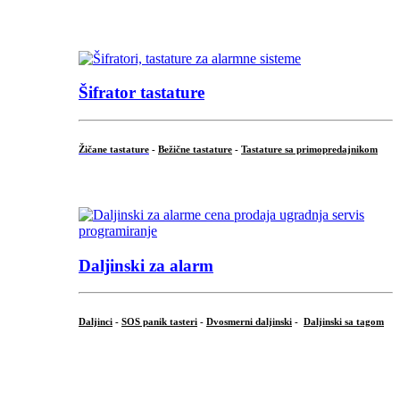
...
Šifrator tastature
Žičane tastature
-
Bežične tastature
-
Tastature sa primopredajnikom
...
Daljinski za alarm
Daljinci
-
SOS panik tasteri
-
Dvosmerni daljinski
-
Daljinski sa tagom
...
.