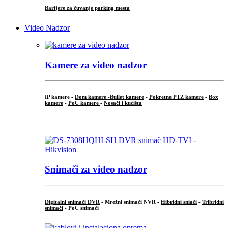
Barijere za čuvanje parking mesta
Video Nadzor
Kamere za video nadzor
IP kamere -
Dom kamere -
Bullet kamere
-
Pokretne PTZ kamere
-
Box
kamere
-
PoC kamere
-
Nosači i kućišta
.
Snimači za video nadzor
Digitalni snimači DVR
- Mrežni snimači NVR -
Hibridni sniači
-
Tribridni
snimači
- PoC snimači