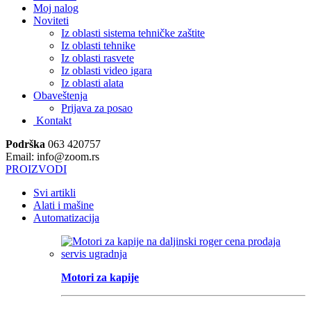
Moj nalog
Noviteti
Iz oblasti sistema tehničke zaštite
Iz oblasti tehnike
Iz oblasti rasvete
Iz oblasti video igara
Iz oblasti alata
Obaveštenja
Prijava za posao
Kontakt
Podrška
063 420757
Email: info@zoom.rs
PROIZVODI
Svi artikli
Alati i mašine
Automatizacija
Motori za kapije