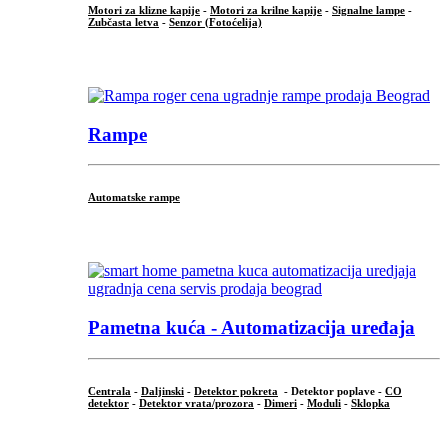
Motori za klizne kapije
-
Motori za krilne kapije
-
Signalne lampe
-
Zubčasta letva
-
Senzor (Fotoćelija)
...
Rampe
Automatske rampe
...
Pametna kuća - Automatizacija uređaja
Centrala
-
Daljinski
-
Detektor pokreta
- Detektor poplave -
CO
detektor
-
Detektor vrata/prozora
-
Dimeri
-
Moduli
-
Sklopka
...