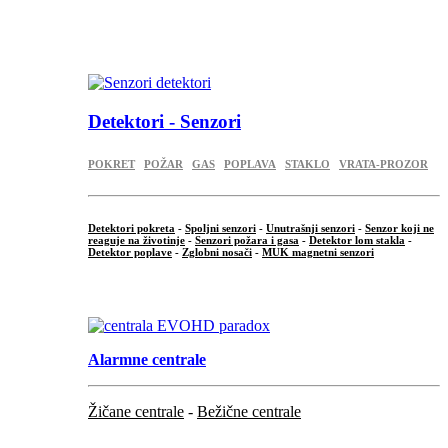
...
.
Detektori - Senzori
POKRET
POŽAR
GAS
POPLAVA
STAKLO
VRATA-PROZOR
Detektori pokreta
-
Spoljni senzori
-
Unutrašnji senzori
-
Senzor koji ne
reaguje na životinje
-
Senzori požara i gasa
-
Detektor lom stakla
-
Detektor poplave
-
Zglobni nosači
-
MUK magnetni senzori
.
Alarmne centrale
Žičane centrale
-
Bežične centrale
...