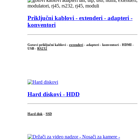
Priključni
kablovi - extenderi - adapteri -
konventori
Gotovi priključni kablovi -
extenderi
- adapteri - konventori - HDMI -
USB -
RS232
...
.
Hard diskovi - HDD
Hard disk
-
SSD
...