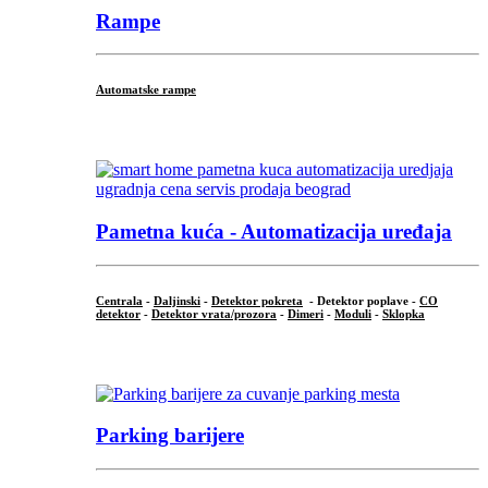
Rampe
Automatske rampe
...
Pametna kuća - Automatizacija uređaja
Centrala
-
Daljinski
-
Detektor pokreta
- Detektor poplave -
CO
detektor
-
Detektor vrata/prozora
-
Dimeri
-
Moduli
-
Sklopka
...
Parking barijere