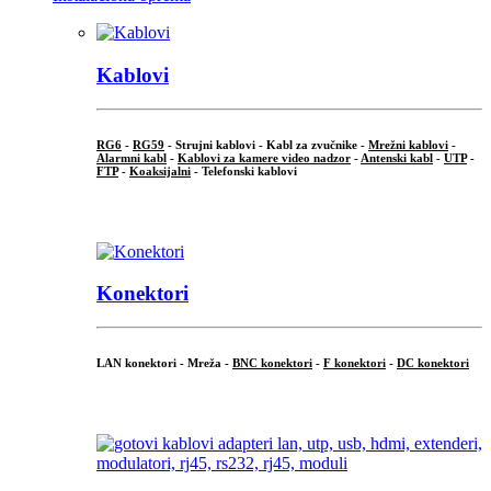
Kablovi
RG6
-
RG59
- Strujni kablovi - Kabl za zvučnike -
Mrežni kablovi
-
Alarmni kabl
-
Kablovi za kamere video nadzor
-
Antenski kabl
-
UTP
-
FTP
-
Koaksijalni
- Telefonski kablovi
...
Konektori
LAN konektori - Mreža -
BNC konektori
-
F konektori
-
DC konektori
...