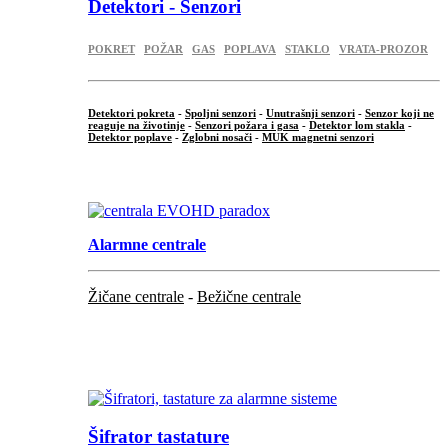
Detektori - Senzori
POKRET
POŽAR
GAS
POPLAVA
STAKLO
VRATA-PROZOR
Detektori pokreta
-
Spoljni senzori
-
Unutrašnji senzori
-
Senzor koji ne
reaguje na životinje
-
Senzori požara i gasa
-
Detektor lom stakla
-
Detektor poplave
-
Zglobni nosači
-
MUK magnetni senzori
.
Alarmne centrale
Žičane centrale
-
Bežične centrale
...
...
Šifrator tastature