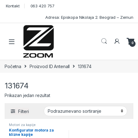
Skip to navigation
Skip to content
Kontakt
063 420 757
Adresa: Episkopa Nikolaja 2. Beograd – Zemun
Open
0
Početna
Proizvod ID Antenall
131674
131674
Prikazan jedan rezultat
Filteri
Motori za kapije
Konfigurator motora za
klizne kapije