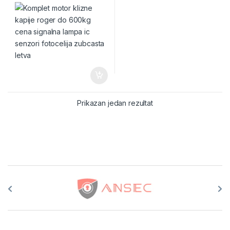
Prikazan jedan rezultat
Brands Carousel