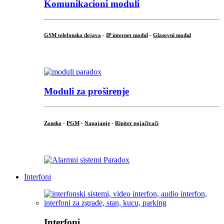
Komunikacioni moduli
GSM telefonska dojava
-
IP internet modul
-
Glasovni modul
...
Moduli za proširenje
Zonsko
-
PGM
-
Napajanje
-
Ripiter pojačivači
...
Interfoni
Interfoni