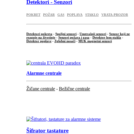
Detektori - Senzori
POKRET
POŽAR
GAS
POPLAVA
STAKLO
VRATA-PROZOR
Detektori pokreta
-
Spoljni senzori
-
Unutrašnji senzori
-
Senzor koji ne
reaguje na životinje
-
Senzori požara i gasa
-
Detektor lom stakla
-
Detektor poplave
-
Zglobni nosači
-
MUK magnetni senzori
.
Alarmne centrale
Žičane centrale
-
Bežične centrale
...
...
Šifrator tastature