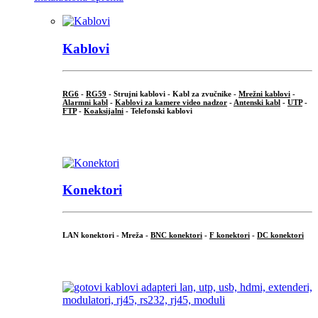
Kablovi
RG6
-
RG59
- Strujni kablovi - Kabl za zvučnike -
Mrežni kablovi
-
Alarmni kabl
-
Kablovi za kamere video nadzor
-
Antenski kabl
-
UTP
-
FTP
-
Koaksijalni
- Telefonski kablovi
...
Konektori
LAN konektori - Mreža -
BNC konektori
-
F konektori
-
DC konektori
...