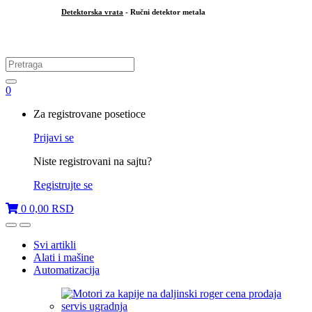
Detektorska vrata
- Ručni detektor metala
.
Search
for:
0
My
Za registrovane posetioce
Account
Prijavi se
Niste registrovani na sajtu?
Registrujte se
0
0,00
RSD
Open
Close
Svi artikli
Alati i mašine
Automatizacija