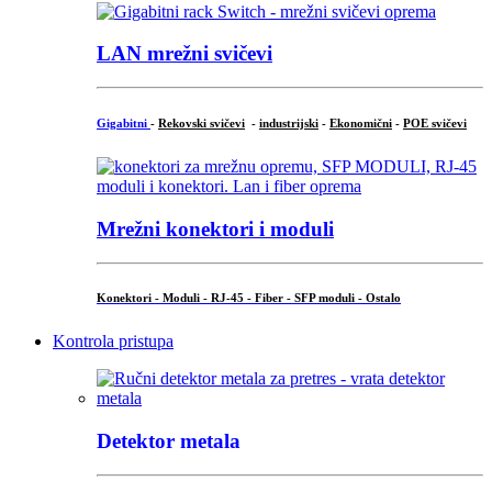
LAN mrežni svičevi
Gigabitni
-
Rekovski svičevi
-
industrijski
-
Ekonomični
-
POE svičevi
Mrežni konektori i moduli
Konektori - Moduli - RJ-45 - Fiber - SFP moduli - Ostalo
Kontrola pristupa
Detektor metala