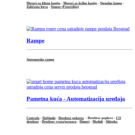
Motori za klizne kapije
-
Motori za krilne kapije
-
Signalne lampe
-
Zubčasta letva
-
Senzor (Fotoćelija)
...
Rampe
Automatske rampe
...
Pametna kuća - Automatizacija uređaja
Centrala
-
Daljinski
-
Detektor pokreta
- Detektor poplave -
CO
detektor
-
Detektor vrata/prozora
-
Dimeri
-
Moduli
-
Sklopka
...