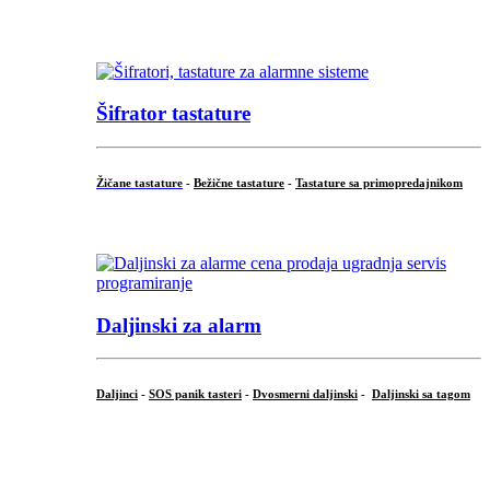
...
Šifrator tastature
Žičane tastature
-
Bežične tastature
-
Tastature sa primopredajnikom
...
Daljinski za alarm
Daljinci
-
SOS panik tasteri
-
Dvosmerni daljinski
-
Daljinski sa tagom
...
.