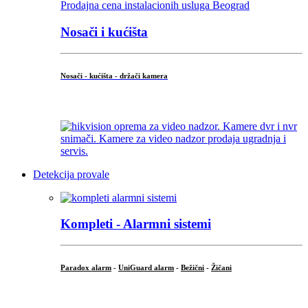
Nosači i kućišta
Nosači - kućišta - držači kamera
...
Detekcija provale
Kompleti - Alarmni sistemi
Paradox alarm
-
UniGuard alarm
-
Bežični
-
Žičani
...