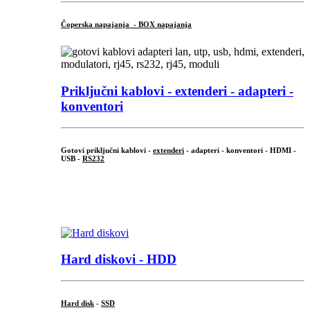
Čoperska napajanja - BOX napajanja
Priključni
kablovi - extenderi - adapteri -
konventori
Gotovi priključni kablovi -
extenderi
- adapteri - konventori - HDMI -
USB -
RS232
...
.
Hard diskovi - HDD
Hard disk
-
SSD