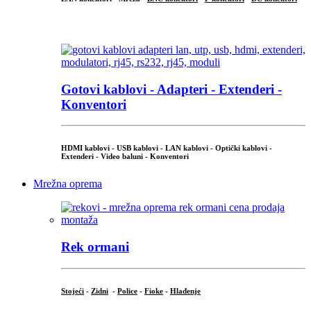
...
Gotovi kablovi - Adapteri - Extenderi -
Konventori
HDMI kablovi - USB kablovi - LAN kablovi - Optički kablovi -
Extenderi - Video baluni - Konventori
Mrežna oprema
Rek ormani
Stojeći
-
Zidni
-
Police
-
Fioke
-
Hlađenje