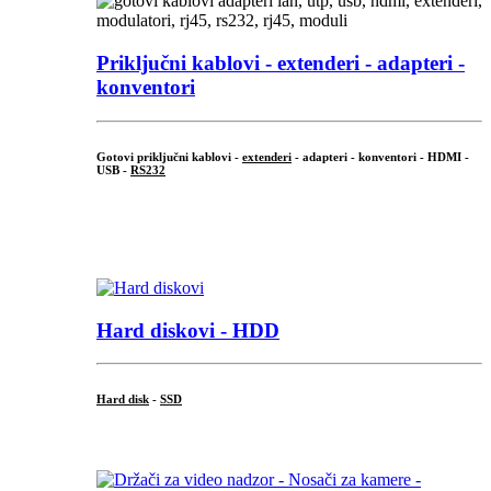
Priključni
kablovi - extenderi - adapteri -
konventori
Gotovi priključni kablovi -
extenderi
- adapteri - konventori - HDMI -
USB -
RS232
...
.
Hard diskovi - HDD
Hard disk
-
SSD
...