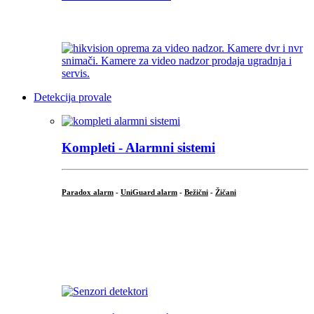
...
Detekcija provale
Kompleti - Alarmni sistemi
Paradox alarm
-
UniGuard alarm
-
Bežični
-
Žičani
...
...
.