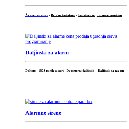
Žičane tastature
-
Bežične tastature
-
Tastature sa primopredajnikom
...
Daljinski za alarm
Daljinci
-
SOS panik tasteri
-
Dvosmerni daljinski
-
Daljinski sa tagom
...
.
Alarmne sirene