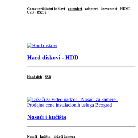
Gotovi priključni kablovi -
extenderi
- adapteri - konventori - HDMI -
USB -
RS232
...
.
Hard diskovi - HDD
Hard disk
-
SSD
...
Nosači i kućišta
Nosači - kućišta - držači kamera