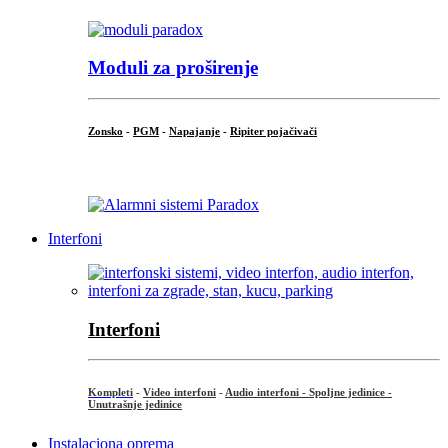
Moduli za proširenje
Zonsko
-
PGM
-
Napajanje
-
Ripiter pojačivači
...
Interfoni
Interfoni
Kompleti
-
Video interfoni
-
Audio interfoni - Spoljne jedinice -
Unutrašnje jedinice
Instalaciona oprema