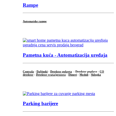
Rampe
Automatske rampe
...
Pametna kuća - Automatizacija uređaja
Centrala
-
Daljinski
-
Detektor pokreta
- Detektor poplave -
CO
detektor
-
Detektor vrata/prozora
-
Dimeri
-
Moduli
-
Sklopka
...
Parking barijere