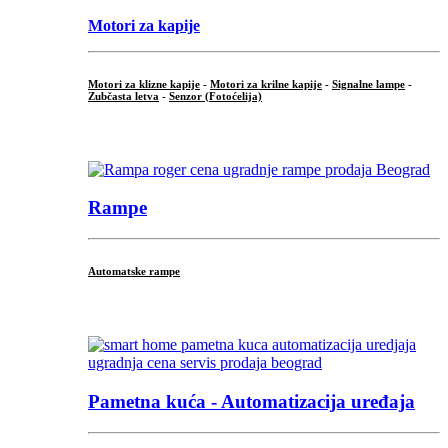
Motori za kapije
Motori za klizne kapije
-
Motori za krilne kapije
-
Signalne lampe
-
Zubčasta letva
-
Senzor (Fotoćelija)
...
Rampe
Automatske rampe
...
Pametna kuća - Automatizacija uređaja