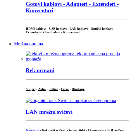
Gotovi kablovi - Adapteri - Extenderi -
Konventori
HDMI kablovi - USB kablovi - LAN kablovi - Optički kablovi -
Extenderi - Video baluni - Konventori
Mrežna oprema
Rek ormani
Stojeći
-
Zidni
-
Police
-
Fioke
-
Hlađenje
LAN mrežni svičevi
Gigabitni
-
Rekovski svičevi
-
industrijski
-
Ekonomični
-
POE svičevi