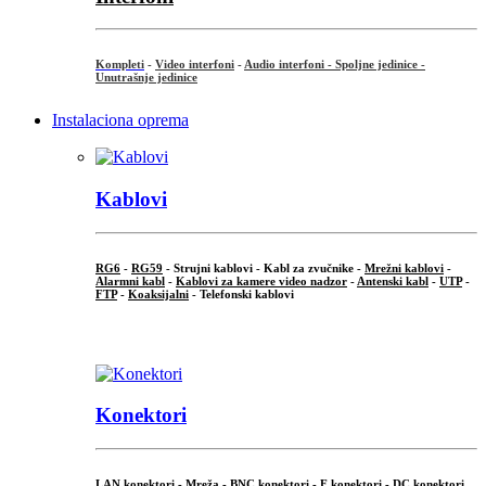
Kompleti
-
Video interfoni
-
Audio interfoni - Spoljne jedinice -
Unutrašnje jedinice
Instalaciona oprema
Kablovi
RG6
-
RG59
- Strujni kablovi - Kabl za zvučnike -
Mrežni kablovi
-
Alarmni kabl
-
Kablovi za kamere video nadzor
-
Antenski kabl
-
UTP
-
FTP
-
Koaksijalni
- Telefonski kablovi
...
Konektori
LAN konektori - Mreža -
BNC konektori
-
F konektori
-
DC konektori