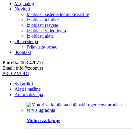
Moj nalog
Noviteti
Iz oblasti sistema tehničke zaštite
Iz oblasti tehnike
Iz oblasti rasvete
Iz oblasti video igara
Iz oblasti alata
Obaveštenja
Prijava za posao
Kontakt
Podrška
063 420757
Email: info@zoom.rs
PROIZVODI
Svi artikli
Alati i mašine
Automatizacija
Motori za kapije