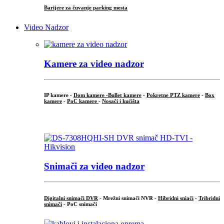
Barijere za čuvanje parking mesta
Video Nadzor
Kamere za video nadzor
IP kamere -
Dom kamere -
Bullet kamere
-
Pokretne PTZ kamere
-
Box
kamere
-
PoC kamere
-
Nosači i kućišta
.
Snimači za video nadzor
Digitalni snimači DVR
- Mrežni snimači NVR -
Hibridni sniači
-
Tribridni
snimači
- PoC snimači