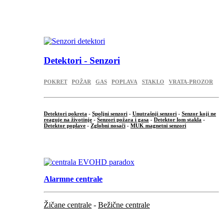
...
.
Detektori - Senzori
POKRET
POŽAR
GAS
POPLAVA
STAKLO
VRATA-PROZOR
Detektori pokreta
-
Spoljni senzori
-
Unutrašnji senzori
-
Senzor koji ne
reaguje na životinje
-
Senzori požara i gasa
-
Detektor lom stakla
-
Detektor poplave
-
Zglobni nosači
-
MUK magnetni senzori
.
Alarmne centrale
Žičane centrale
-
Bežične centrale
...