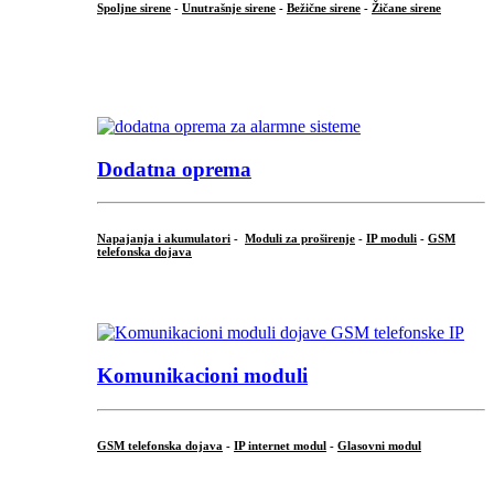
Spoljne sirene
-
Unutrašnje sirene
-
Bežične sirene
-
Žičane sirene
...
.
Dodatna oprema
Napajanja i akumulatori
-
Moduli za proširenje
-
IP moduli
-
GSM
telefonska dojava
...
Komunikacioni moduli
GSM telefonska dojava
-
IP internet modul
-
Glasovni modul
...