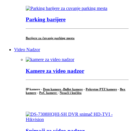
Parking barijere
Barijere za čuvanje parking mesta
Video Nadzor
Kamere za video nadzor
IP kamere -
Dom kamere -
Bullet kamere
-
Pokretne PTZ kamere
-
Box
kamere
-
PoC kamere
-
Nosači i kućišta
.
Snimači za video nadzor