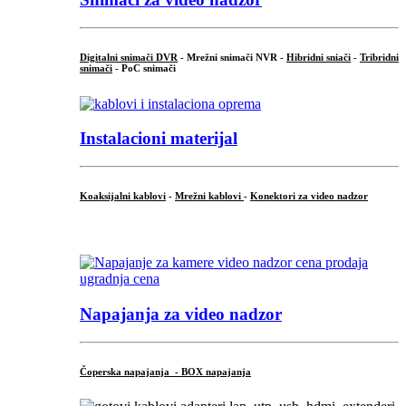
Digitalni snimači DVR
- Mrežni snimači NVR -
Hibridni sniači
-
Tribridni
snimači
- PoC snimači
Instalacioni materijal
Koaksijalni kablovi
-
Mrežni kablovi
-
Konektori za video nadzor
...
Napajanja za video nadzor
Čoperska napajanja - BOX napajanja