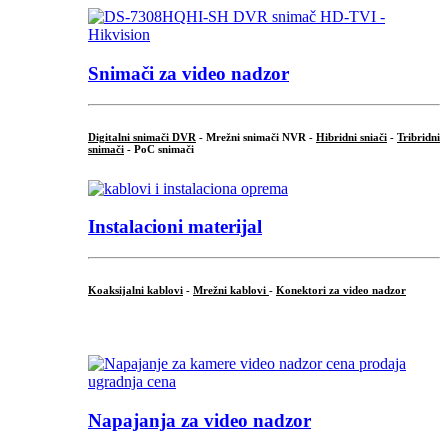
Snimači za video nadzor
Digitalni snimači DVR
- Mrežni snimači NVR -
Hibridni sniači
-
Tribridni
snimači
- PoC snimači
Instalacioni materijal
Koaksijalni kablovi
-
Mrežni kablovi
-
Konektori za video nadzor
...
Napajanja za video nadzor