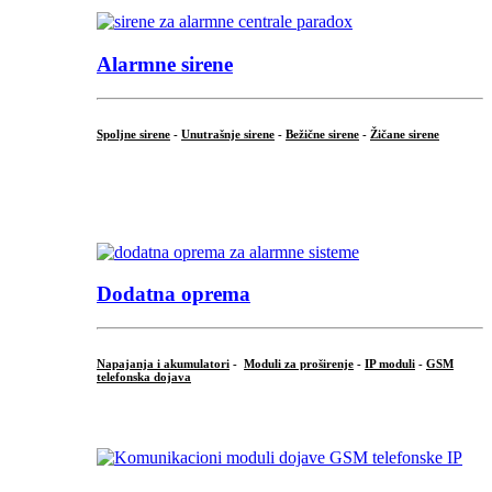
Alarmne sirene
Spoljne sirene
-
Unutrašnje sirene
-
Bežične sirene
-
Žičane sirene
...
.
Dodatna oprema
Napajanja i akumulatori
-
Moduli za proširenje
-
IP moduli
-
GSM
telefonska dojava
...