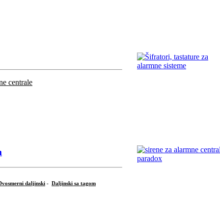
ne centrale
m
Dvosmerni daljinski
-
Daljinski sa tagom