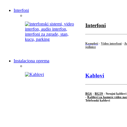
Interfoni
Interfoni
Kompleti
-
Video interfoni
-
Au
jedinice
Instalaciona oprema
Kablovi
RG6
-
RG59
- Strujni kablovi
-
Kablovi za kamere video na
Telefonski kablovi
...