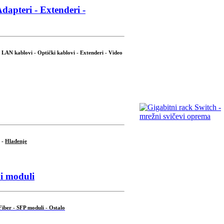
dapteri - Extenderi -
LAN kablovi - Optički kablovi - Extenderi - Video
-
Hlađenje
i moduli
Fiber - SFP moduli - Ostalo