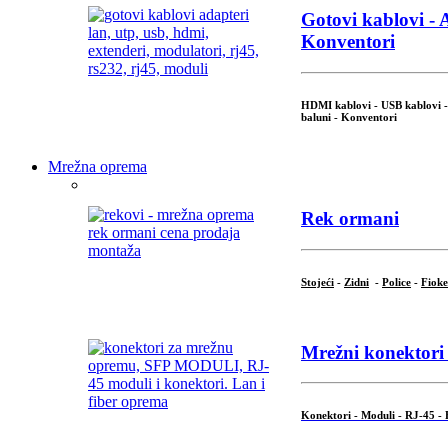
Gotovi kablovi - A
Konventori
HDMI kablovi - USB kablovi - 
baluni - Konventori
Mrežna oprema
Rek ormani
Stojeći
-
Zidni
-
Police
-
Fioke
Mrežni konektori 
Konektori - Moduli - RJ-45 - 