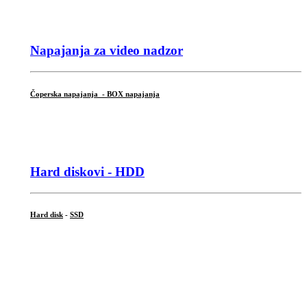
Napajanja za video nadzor
Čoperska napajanja - BOX napajanja
Hard diskovi - HDD
Hard disk
-
SSD
...