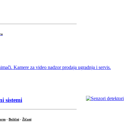
ra
i sistemi
larm
-
Bežični
-
Žičani