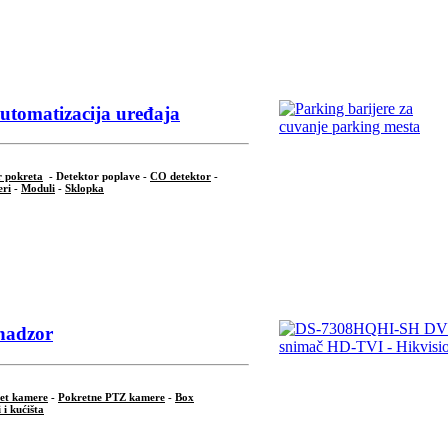
utomatizacija uređaja
r pokreta
- Detektor poplave -
CO detektor
-
ri
-
Moduli
-
Sklopka
nadzor
let kamere
-
Pokretne PTZ kamere
-
Box
 i kućišta