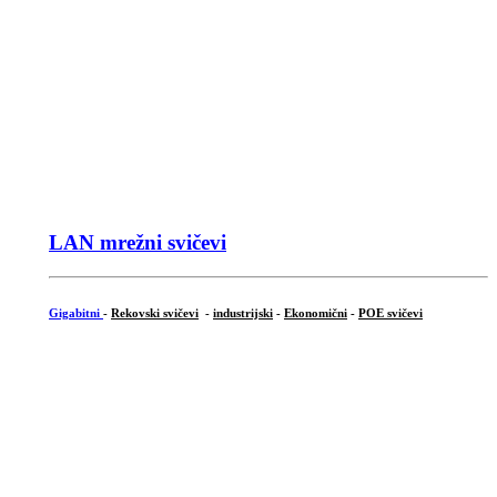
LAN mrežni svičevi
Gigabitni
-
Rekovski svičevi
-
industrijski
-
Ekonomični
-
POE svičevi