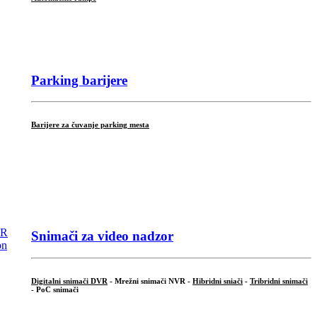
...
Parking barijere
Barijere za čuvanje parking mesta
Snimači za video nadzor
Digitalni snimači DVR
- Mrežni snimači NVR -
Hibridni sniači
-
Tribridni snimači
- PoC snimači