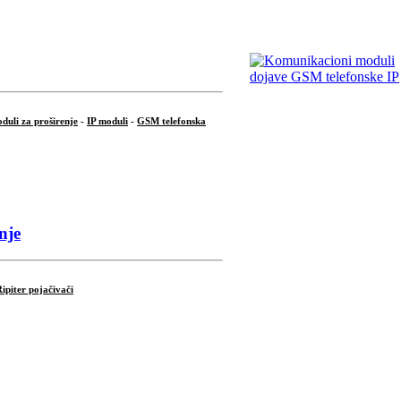
duli za proširenje
-
IP moduli
-
GSM telefonska
nje
ipiter pojačivači