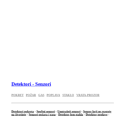
Detektori - Senzori
POKRET
POŽAR
GAS
POPLAVA
STAKLO
VRATA-PROZOR
Detektori pokreta
-
Spoljni senzori
-
Unutrašnji senzori
-
Senzor koji ne reaguje
na životinje
-
Senzori požara i gasa
-
Detektor lom stakla
-
Detektor poplave
-