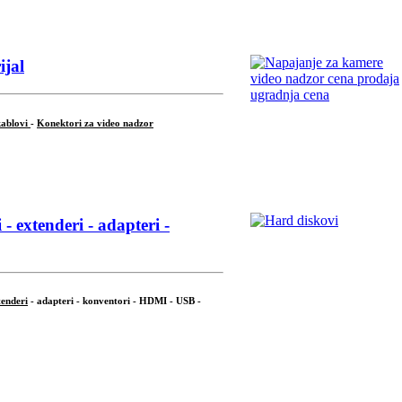
ijal
kablovi
-
Konektori za video nadzor
- extenderi - adapteri -
tenderi
- adapteri - konventori - HDMI - USB -