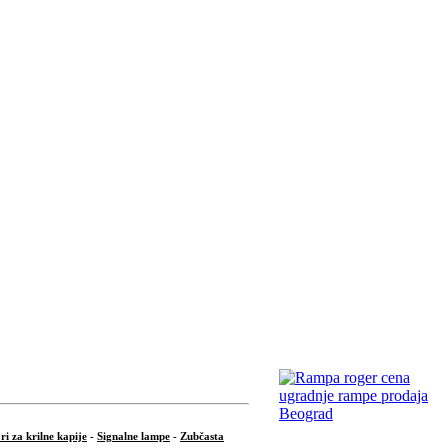
i za krilne kapije
-
Signalne lampe
-
Zubčasta