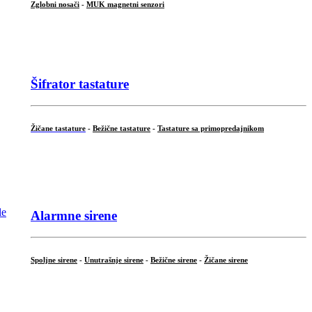
Zglobni nosači
-
MUK magnetni senzori
.
Šifrator tastature
Žičane tastature
-
Bežične tastature
-
Tastature sa primopredajnikom
...
Alarmne sirene
Spoljne sirene
-
Unutrašnje sirene
-
Bežične sirene
-
Žičane sirene
...
.