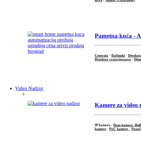
...
Pametna kuća - A
Centrala
-
Daljinski
-
Detekto
Detektor vrata/prozora
-
Dime
...
Video Nadzor
Kamere za video 
IP kamere -
Dom kamere -
Bul
kamere
-
PoC kamere
-
Nosači