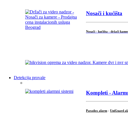
Nosači i kućišta
Nosači - kućišta - držači kame
...
Detekcija provale
Kompleti - Alarmn
Paradox alarm
-
UniGuard a
...