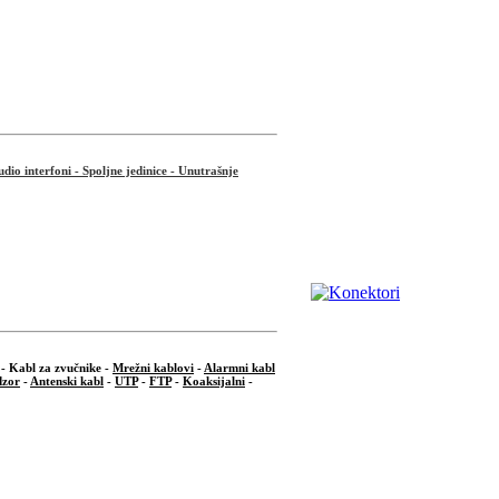
dio interfoni - Spoljne jedinice - Unutrašnje
 - Kabl za zvučnike -
Mrežni kablovi
-
Alarmni kabl
dzor
-
Antenski kabl
-
UTP
-
FTP
-
Koaksijalni
-