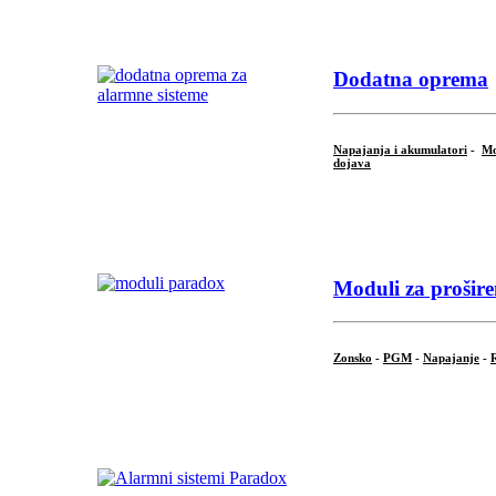
Dodatna oprema
Napajanja i akumulatori
-
Mo
dojava
...
Moduli za prošire
Zonsko
-
PGM
-
Napajanje
-
R
...