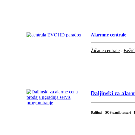
...
.
Alarmne centrale
Žičane centrale
-
Bežič
...
...
Daljinski za alar
Daljinci
-
SOS panik tasteri
-
...
.