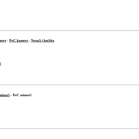
mere
-
PoC kamere
-
Nosači i kućišta
snimači
- PoC snimači