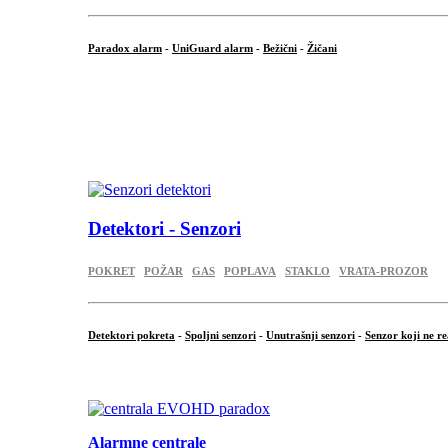
Paradox alarm
-
UniGuard alarm
-
Bežični
-
Žičani
...
...
.
Detektori - Senzori
POKRET
POŽAR
GAS
POPLAVA
STAKLO
VRATA-PROZOR
Detektori pokreta
-
Spoljni senzori
-
Unutrašnji senzori
-
Senzor koji ne re
.
Alarmne centrale