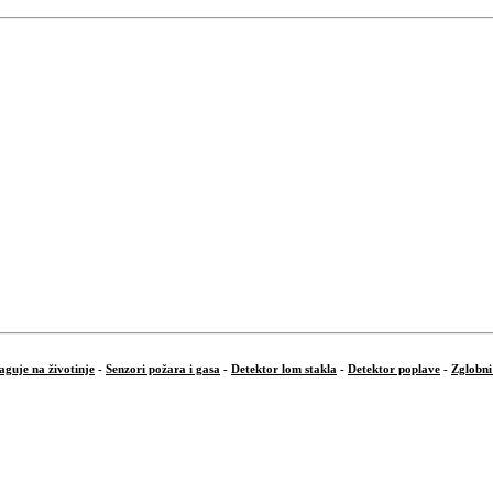
aguje na životinje
-
Senzori požara i gasa
-
Detektor lom stakla
-
Detektor poplave
-
Zglobni