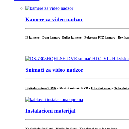
Kamere za video nadzor
IP kamere -
Dom kamere -
Bullet kamere
-
Pokretne PTZ kamere
-
Box ka
.
Snimači za video nadzor
Digitalni snimači DVR
- Mrežni snimači NVR -
Hibridni sniači
-
Tribridni 
Instalacioni materijal
Koaksijalni kablovi
-
Mrežni kablovi
-
Konektori za video nadzor