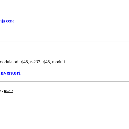
onventori
B -
RS232