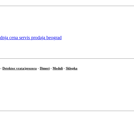
-
Detektor vrata/prozora
-
Dimeri
-
Moduli
-
Sklopka