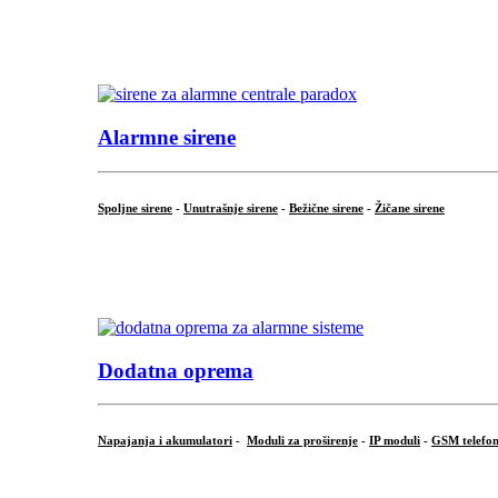
...
.
Alarmne sirene
Spoljne sirene
-
Unutrašnje sirene
-
Bežične sirene
-
Žičane sirene
...
.
Dodatna oprema
Napajanja i akumulatori
-
Moduli za proširenje
-
IP moduli
-
GSM telefon
...