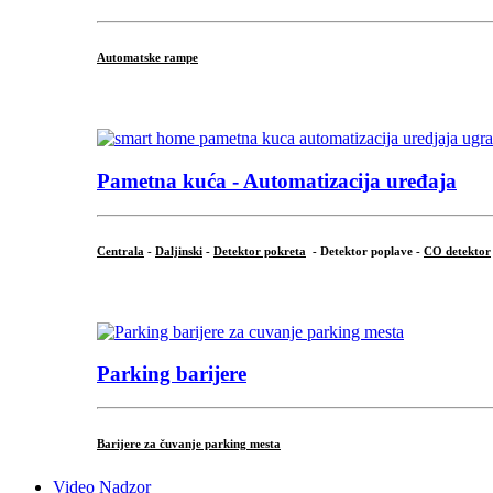
Automatske rampe
...
Pametna kuća - Automatizacija uređaja
Centrala
-
Daljinski
-
Detektor pokreta
- Detektor poplave -
CO detektor
...
Parking barijere
Barijere za čuvanje parking mesta
Video Nadzor