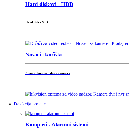
Hard diskovi - HDD
Hard disk
-
SSD
...
Nosači i kućišta
Nosači - kućišta - držači kamera
...
Detekcija provale
Kompleti - Alarmni sistemi