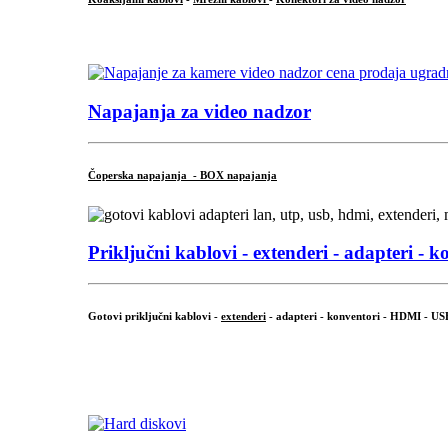
...
Napajanja za video nadzor
Čoperska napajanja - BOX napajanja
Priključni
kablovi - extenderi - adapteri - k
Gotovi priključni kablovi -
extenderi
- adapteri - konventori - HDMI - US
...
.