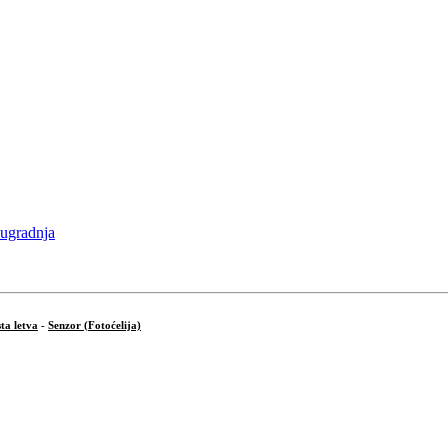
ta letva
-
Senzor (Fotoćelija)