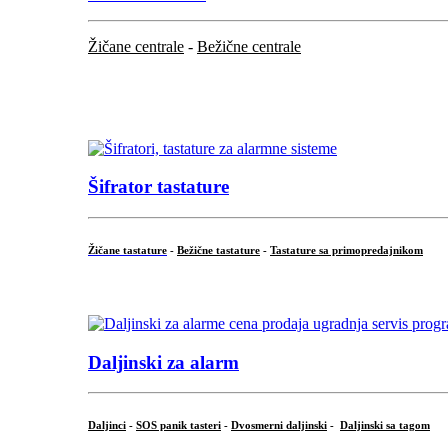
Žičane centrale
-
Bežične centrale
...
...
Šifrator tastature
Žičane tastature
-
Bežične tastature
-
Tastature sa primopredajnikom
...
Daljinski za alarm
Daljinci
-
SOS panik tasteri
-
Dvosmerni daljinski
-
Daljinski sa tagom