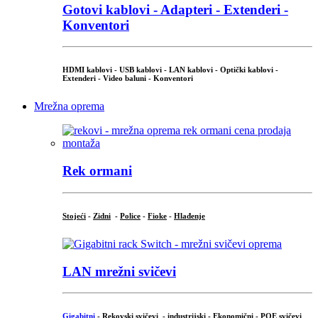
Gotovi kablovi - Adapteri - Extenderi -
Konventori
HDMI kablovi - USB kablovi - LAN kablovi - Optički kablovi -
Extenderi - Video baluni - Konventori
Mrežna oprema
Rek ormani
Stojeći
-
Zidni
-
Police
-
Fioke
-
Hlađenje
LAN mrežni svičevi
Gigabitni
-
Rekovski svičevi
-
industrijski
-
Ekonomični
-
POE svičevi