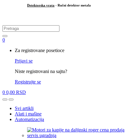
Detektorska vrata
- Ručni detektor metala
.
Search
for:
0
My
Za registrovane posetioce
Account
Prijavi se
Niste registrovani na sajtu?
Registrujte se
0
0,00
RSD
Open
Close
Svi artikli
Alati i mašine
Automatizacija