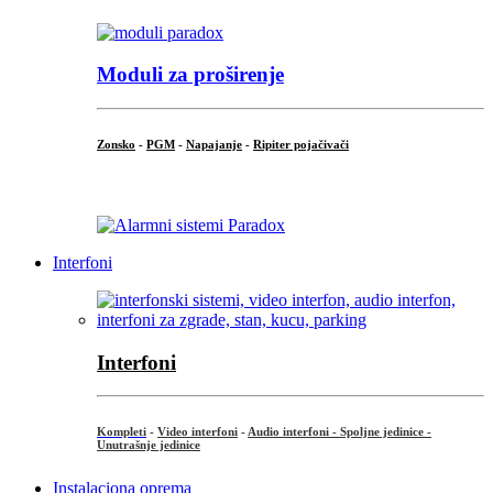
Moduli za proširenje
Zonsko
-
PGM
-
Napajanje
-
Ripiter pojačivači
...
Interfoni
Interfoni
Kompleti
-
Video interfoni
-
Audio interfoni - Spoljne jedinice -
Unutrašnje jedinice
Instalaciona oprema