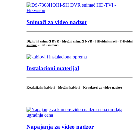
Snimači za video nadzor
Digitalni snimači DVR
- Mrežni snimači NVR -
Hibridni sniači
-
Tribridni
snimači
- PoC snimači
Instalacioni materijal
Koaksijalni kablovi
-
Mrežni kablovi
-
Konektori za video nadzor
...
Napajanja za video nadzor