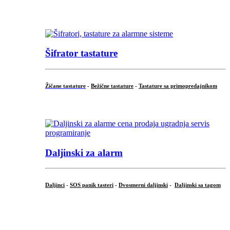
...
Šifrator tastature
Žičane tastature
-
Bežične tastature
-
Tastature sa primopredajnikom
...
Daljinski za alarm
Daljinci
-
SOS panik tasteri
-
Dvosmerni daljinski
-
Daljinski sa tagom
...
.