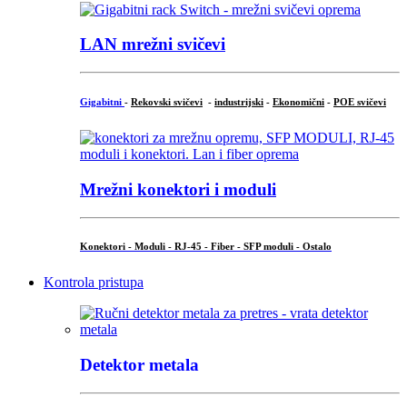
LAN mrežni svičevi
Gigabitni
-
Rekovski svičevi
-
industrijski
-
Ekonomični
-
POE svičevi
Mrežni konektori i moduli
Konektori - Moduli - RJ-45 - Fiber - SFP moduli - Ostalo
Kontrola pristupa
Detektor metala