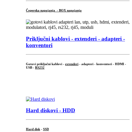
Čoperska napajanja - BOX napajanja
Priključni
kablovi - extenderi - adapteri -
konventori
Gotovi priključni kablovi -
extenderi
- adapteri - konventori - HDMI -
USB -
RS232
...
.
Hard diskovi - HDD
Hard disk
-
SSD