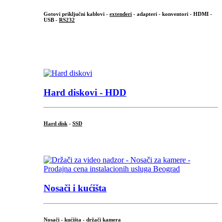
Gotovi priključni kablovi -
extenderi
- adapteri - konventori - HDMI -
USB -
RS232
...
.
Hard diskovi - HDD
Hard disk
-
SSD
...
Nosači i kućišta
Nosači - kućišta - držači kamera