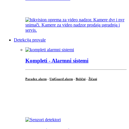
...
Detekcija provale
Kompleti - Alarmni sistemi
Paradox alarm
-
UniGuard alarm
-
Bežični
-
Žičani
...
...
.