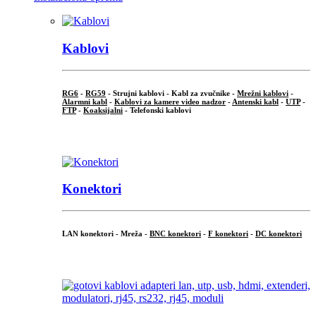
Kablovi
RG6
-
RG59
- Strujni kablovi - Kabl za zvučnike -
Mrežni kablovi
-
Alarmni kabl
-
Kablovi za kamere video nadzor
-
Antenski kabl
-
UTP
-
FTP
-
Koaksijalni
- Telefonski kablovi
...
Konektori
LAN konektori - Mreža -
BNC konektori
-
F konektori
-
DC konektori
...