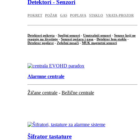
Detektori - Senzori
POKRET
POŽAR
GAS
POPLAVA
STAKLO
VRATA-PROZOR
Detektori pokreta
-
Spoljni senzori
-
Unutrašnji senzori
-
Senzor koji ne
reaguje na životinje
-
Senzori požara i gasa
-
Detektor lom stakla
-
Detektor poplave
-
Zglobni nosači
-
MUK magnetni senzori
.
Alarmne centrale
Žičane centrale
-
Bežične centrale
...
...
Šifrator tastature