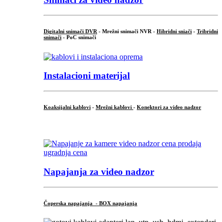
Digitalni snimači DVR
- Mrežni snimači NVR -
Hibridni sniači
-
Tribridni
snimači
- PoC snimači
Instalacioni materijal
Koaksijalni kablovi
-
Mrežni kablovi
-
Konektori za video nadzor
...
Napajanja za video nadzor
Čoperska napajanja - BOX napajanja