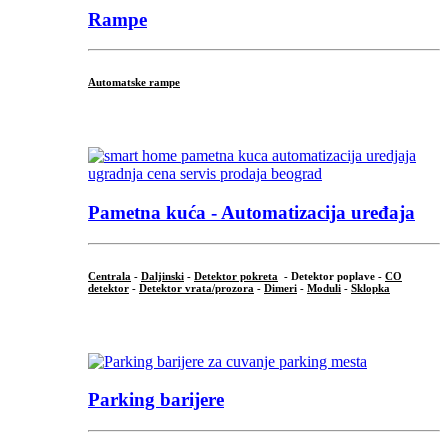
Rampe
Automatske rampe
...
Pametna kuća - Automatizacija uređaja
Centrala
-
Daljinski
-
Detektor pokreta
- Detektor poplave -
CO
detektor
-
Detektor vrata/prozora
-
Dimeri
-
Moduli
-
Sklopka
...
Parking barijere