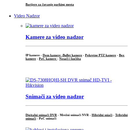
Barijere za čuvanje parking mesta
Video Nadzor
Kamere za video nadzor
IP kamere -
Dom kamere -
Bullet kamere
-
Pokretne PTZ kamere
-
Box
kamere
-
PoC kamere
-
Nosači i kućišta
.
Snimači za video nadzor
Digitalni snimači DVR
- Mrežni snimači NVR -
Hibridni sniači
-
Tribridni
snimači
- PoC snimači