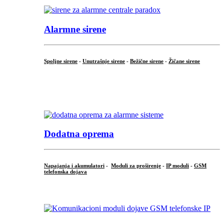
Alarmne sirene
Spoljne sirene
-
Unutrašnje sirene
-
Bežične sirene
-
Žičane sirene
...
.
Dodatna oprema
Napajanja i akumulatori
-
Moduli za proširenje
-
IP moduli
-
GSM
telefonska dojava
...