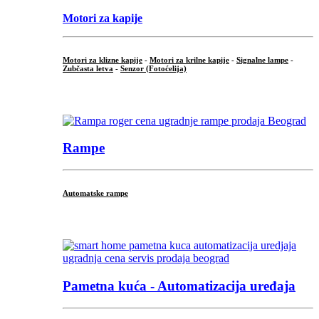
Motori za kapije
Motori za klizne kapije
-
Motori za krilne kapije
-
Signalne lampe
-
Zubčasta letva
-
Senzor (Fotoćelija)
...
Rampe
Automatske rampe
...
Pametna kuća - Automatizacija uređaja