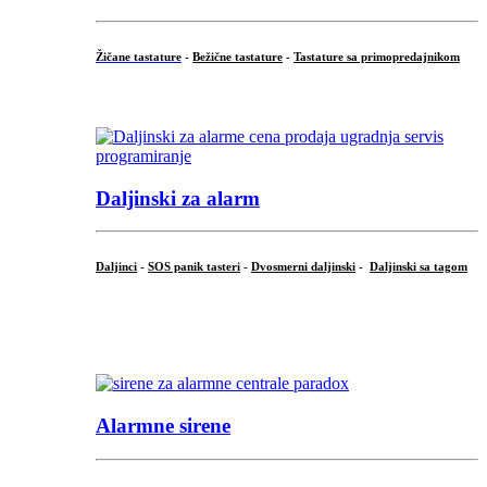
Žičane tastature
-
Bežične tastature
-
Tastature sa primopredajnikom
...
Daljinski za alarm
Daljinci
-
SOS panik tasteri
-
Dvosmerni daljinski
-
Daljinski sa tagom
...
.
Alarmne sirene