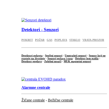
...
.
Detektori - Senzori
POKRET
POŽAR
GAS
POPLAVA
STAKLO
VRATA-PROZOR
Detektori pokreta
-
Spoljni senzori
-
Unutrašnji senzori
-
Senzor koji ne
reaguje na životinje
-
Senzori požara i gasa
-
Detektor lom stakla
-
Detektor poplave
-
Zglobni nosači
-
MUK magnetni senzori
.
Alarmne centrale
Žičane centrale
-
Bežične centrale
...