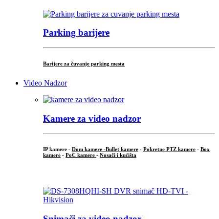
Parking barijere
Barijere za čuvanje parking mesta
Video Nadzor
Kamere za video nadzor
IP kamere -
Dom kamere -
Bullet kamere
-
Pokretne PTZ kamere
-
Box
kamere
-
PoC kamere
-
Nosači i kućišta
.
Snimači za video nadzor