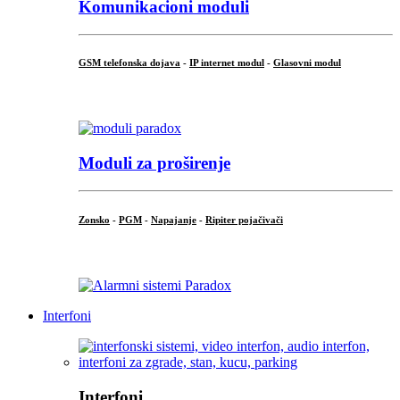
Komunikacioni moduli
GSM telefonska dojava
-
IP internet modul
-
Glasovni modul
...
Moduli za proširenje
Zonsko
-
PGM
-
Napajanje
-
Ripiter pojačivači
...
Interfoni
Interfoni