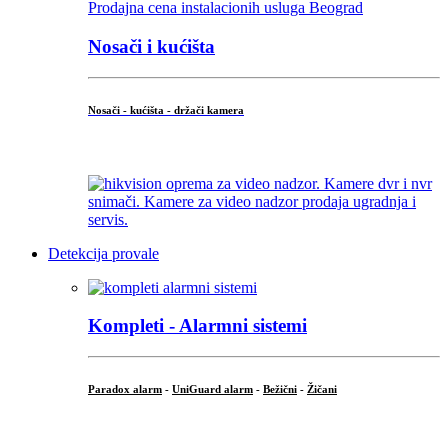
Nosači i kućišta
Nosači - kućišta - držači kamera
...
Detekcija provale
Kompleti - Alarmni sistemi
Paradox alarm
-
UniGuard alarm
-
Bežični
-
Žičani
...