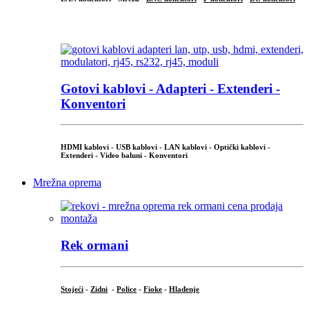
...
Gotovi kablovi - Adapteri - Extenderi -
Konventori
HDMI kablovi - USB kablovi - LAN kablovi - Optički kablovi -
Extenderi - Video baluni - Konventori
Mrežna oprema
Rek ormani
Stojeći
-
Zidni
-
Police
-
Fioke
-
Hlađenje