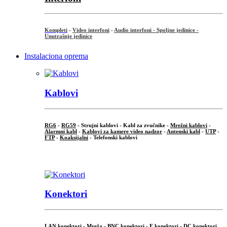
Kompleti
-
Video interfoni
-
Audio interfoni - Spoljne jedinice -
Unutrašnje jedinice
Instalaciona oprema
Kablovi
RG6
-
RG59
- Strujni kablovi - Kabl za zvučnike -
Mrežni kablovi
-
Alarmni kabl
-
Kablovi za kamere video nadzor
-
Antenski kabl
-
UTP
-
FTP
-
Koaksijalni
- Telefonski kablovi
...
Konektori
LAN konektori - Mreža -
BNC konektori
-
F konektori
-
DC konektori