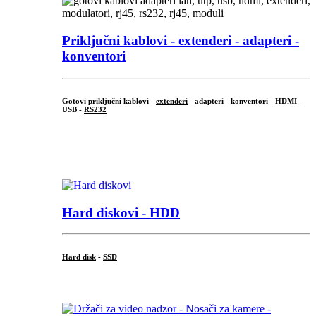
Priključni
kablovi - extenderi - adapteri -
konventori
Gotovi priključni kablovi -
extenderi
- adapteri - konventori - HDMI -
USB -
RS232
...
.
Hard diskovi - HDD
Hard disk
-
SSD
...