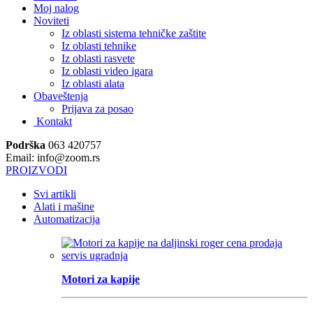
Moj nalog
Noviteti
Iz oblasti sistema tehničke zaštite
Iz oblasti tehnike
Iz oblasti rasvete
Iz oblasti video igara
Iz oblasti alata
Obaveštenja
Prijava za posao
Kontakt
Podrška
063 420757
Email: info@zoom.rs
PROIZVODI
Svi artikli
Alati i mašine
Automatizacija
Motori za kapije