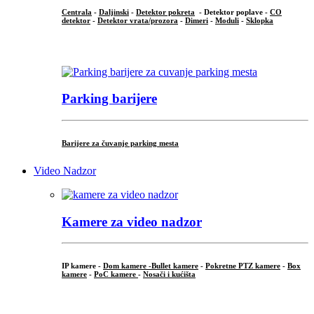
Centrala
-
Daljinski
-
Detektor pokreta
- Detektor poplave -
CO
detektor
-
Detektor vrata/prozora
-
Dimeri
-
Moduli
-
Sklopka
...
Parking barijere
Barijere za čuvanje parking mesta
Video Nadzor
Kamere za video nadzor
IP kamere -
Dom kamere -
Bullet kamere
-
Pokretne PTZ kamere
-
Box
kamere
-
PoC kamere
-
Nosači i kućišta
.