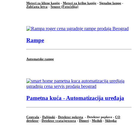
Motori za klizne kapije
-
Motori za krilne kapije
-
Signalne lampe
-
Zubčasta letva
-
Senzor (Fotoćelija)
...
Rampe
Automatske rampe
...
Pametna kuća - Automatizacija uređaja
Centrala
-
Daljinski
-
Detektor pokreta
- Detektor poplave -
CO
detektor
-
Detektor vrata/prozora
-
Dimeri
-
Moduli
-
Sklopka
...