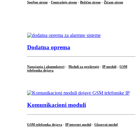
Spoljne sirene
-
Unutrašnje sirene
-
Bežične sirene
-
Žičane sirene
...
.
Dodatna oprema
Napajanja i akumulatori
-
Moduli za proširenje
-
IP moduli
-
GSM
telefonska dojava
...
Komunikacioni moduli
GSM telefonska dojava
-
IP internet modul
-
Glasovni modul
...