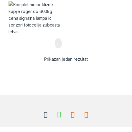
Prikazan jedan rezultat
Brands Carousel