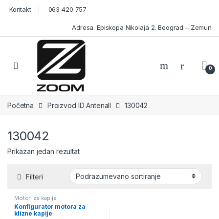
Skip to navigation
Skip to content
Kontakt
063 420 757
Adresa: Episkopa Nikolaja 2. Beograd – Zemun
Open
0
Početna
Proizvod ID Antenall
130042
130042
Prikazan jedan rezultat
Filteri
Motori za kapije
Konfigurator motora za
klizne kapije