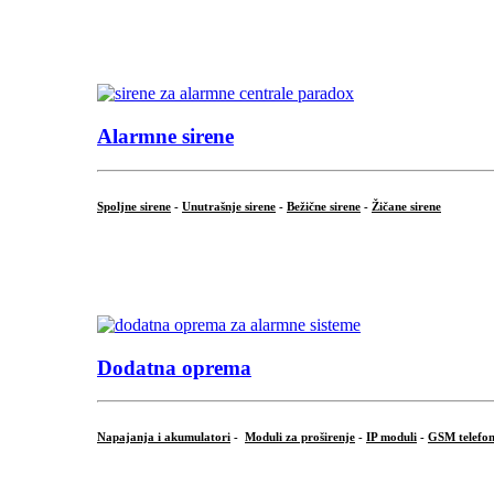
...
.
Alarmne sirene
Spoljne sirene
-
Unutrašnje sirene
-
Bežične sirene
-
Žičane sirene
...
.
Dodatna oprema
Napajanja i akumulatori
-
Moduli za proširenje
-
IP moduli
-
GSM telefon
...