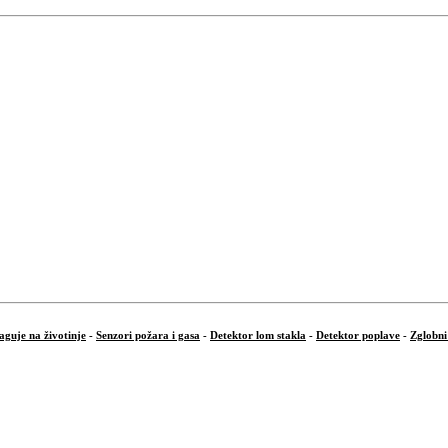
aguje na životinje
-
Senzori požara i gasa
-
Detektor lom stakla
-
Detektor poplave
-
Zglobni