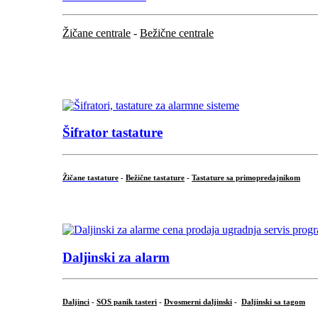
Žičane centrale
-
Bežične centrale
...
...
Šifrator tastature
Žičane tastature
-
Bežične tastature
-
Tastature sa primopredajnikom
...
Daljinski za alarm
Daljinci
-
SOS panik tasteri
-
Dvosmerni daljinski
-
Daljinski sa tagom