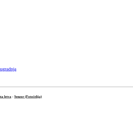
ta letva
-
Senzor (Fotoćelija)