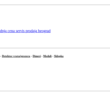
-
Detektor vrata/prozora
-
Dimeri
-
Moduli
-
Sklopka