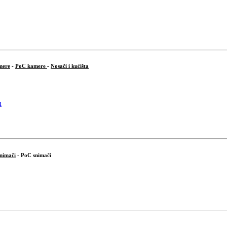
mere
-
PoC kamere
-
Nosači i kućišta
snimači
- PoC snimači