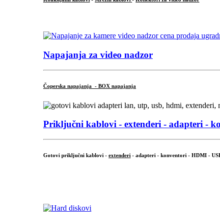
...
Napajanja za video nadzor
Čoperska napajanja - BOX napajanja
Priključni
kablovi - extenderi - adapteri - k
Gotovi priključni kablovi -
extenderi
- adapteri - konventori - HDMI - US
...
.