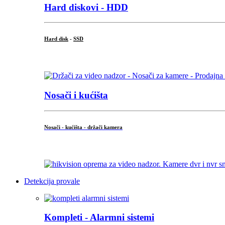
Hard diskovi - HDD
Hard disk
-
SSD
...
Nosači i kućišta
Nosači - kućišta - držači kamera
...
Detekcija provale
Kompleti - Alarmni sistemi