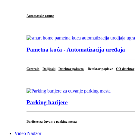
Automatske rampe
...
Pametna kuća - Automatizacija uređaja
Centrala
-
Daljinski
-
Detektor pokreta
- Detektor poplave -
CO detektor
...
Parking barijere
Barijere za čuvanje parking mesta
Video Nadzor