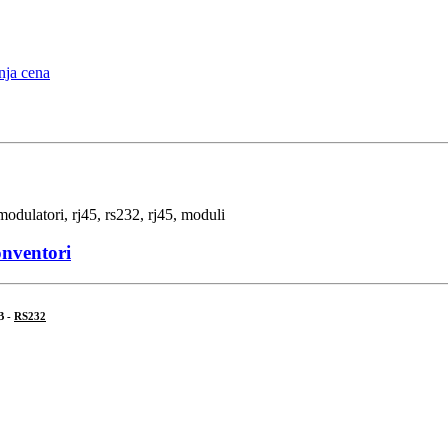
onventori
B -
RS232