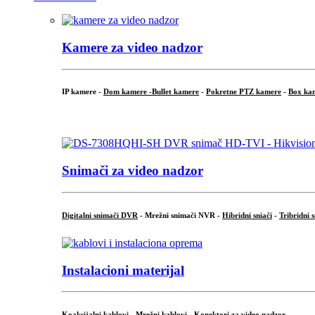
Kamere za video nadzor
IP kamere -
Dom kamere -
Bullet kamere
-
Pokretne PTZ kamere
-
Box ka
.
Snimači za video nadzor
Digitalni snimači DVR
- Mrežni snimači NVR -
Hibridni sniači
-
Tribridni 
Instalacioni materijal
Koaksijalni kablovi
-
Mrežni kablovi
-
Konektori za video nadzor