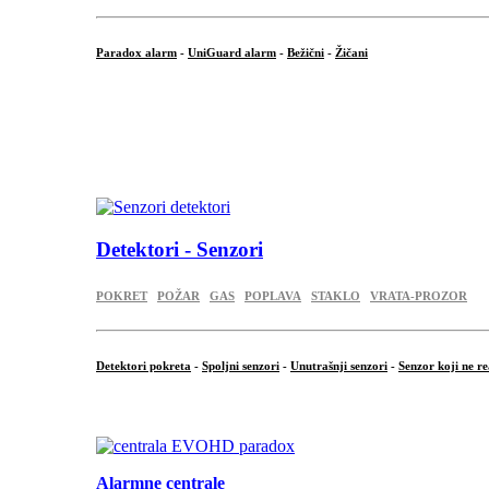
Paradox alarm
-
UniGuard alarm
-
Bežični
-
Žičani
...
...
.
Detektori - Senzori
POKRET
POŽAR
GAS
POPLAVA
STAKLO
VRATA-PROZOR
Detektori pokreta
-
Spoljni senzori
-
Unutrašnji senzori
-
Senzor koji ne re
.
Alarmne centrale