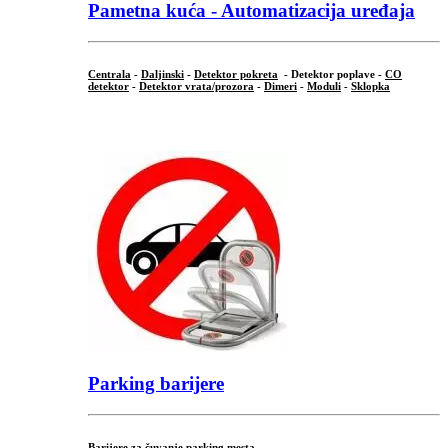
Pametna kuća - Automatizacija uređaja
Centrala
-
Daljinski
-
Detektor pokreta
- Detektor poplave -
CO
detektor
-
Detektor vrata/prozora
-
Dimeri
-
Moduli
-
Sklopka
...
Parking barijere
Barijere za čuvanje parking mesta