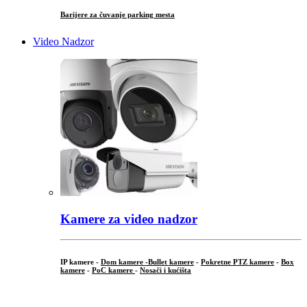
Barijere za čuvanje parking mesta
Video Nadzor
Kamere za video nadzor
IP kamere -
Dom kamere -
Bullet kamere
-
Pokretne PTZ kamere
-
Box
kamere
-
PoC kamere
-
Nosači i kućišta
.