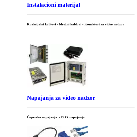
Instalacioni materijal
Koaksijalni kablovi
-
Mrežni kablovi
-
Konektori za video nadzor
...
Napajanja za video nadzor
Čoperska napajanja - BOX napajanja