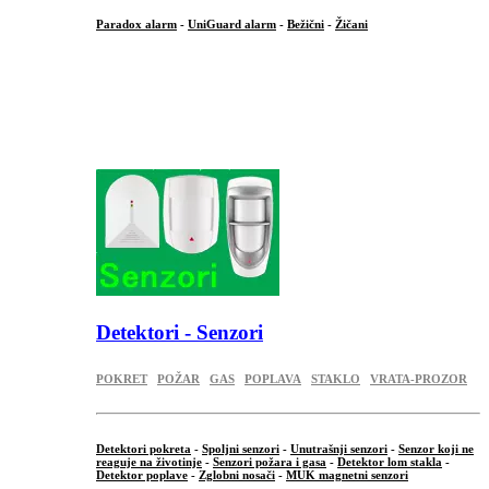
Paradox alarm
-
UniGuard alarm
-
Bežični
-
Žičani
...
...
.
Detektori - Senzori
POKRET
POŽAR
GAS
POPLAVA
STAKLO
VRATA-PROZOR
Detektori pokreta
-
Spoljni senzori
-
Unutrašnji senzori
-
Senzor koji ne
reaguje na životinje
-
Senzori požara i gasa
-
Detektor lom stakla
-
Detektor poplave
-
Zglobni nosači
-
MUK magnetni senzori