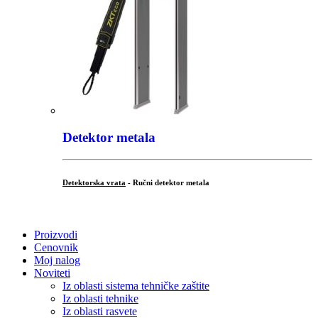
Detektor metala
Detektorska vrata
- Ručni detektor metala
.
Proizvodi
Cenovnik
Moj nalog
Noviteti
Iz oblasti sistema tehničke zaštite
Iz oblasti tehnike
Iz oblasti rasvete