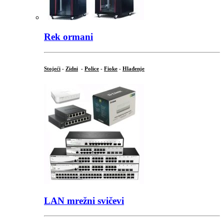
Rek ormani
Stojeći
-
Zidni
-
Police
-
Fioke
-
Hlađenje
LAN mrežni svičevi