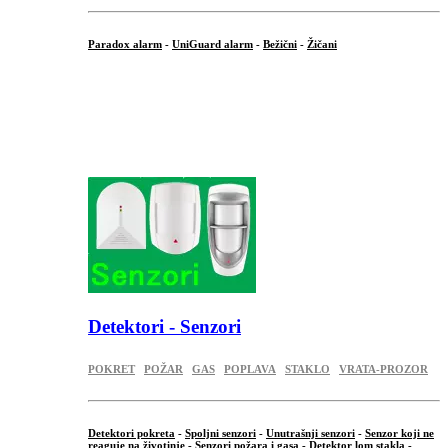
Paradox alarm
-
UniGuard alarm
-
Bežični
-
Žičani
...
...
.
Detektori - Senzori
POKRET
POŽAR
GAS
POPLAVA
STAKLO
VRATA-PROZOR
Detektori pokreta
-
Spoljni senzori
-
Unutrašnji senzori
-
Senzor koji ne
reaguje na životinje
-
Senzori požara i gasa
-
Detektor lom stakla
-