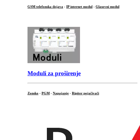
GSM telefonska dojava
-
IP internet modul
-
Glasovni modul
...
Moduli za proširenje
Zonsko
-
PGM
-
Napajanje
-
Ripiter pojačivači
...