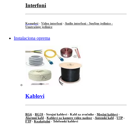
Interfoni
Kompleti
-
Video interfoni
-
Audio interfoni - Spoljne jedinice -
Unutrašnje jedinice
Instalaciona oprema
Kablovi
RG6
-
RG59
- Strujni kablovi - Kabl za zvučnike -
Mrežni kablovi
-
Alarmni kabl
-
Kablovi za kamere video nadzor
-
Antenski kabl
-
UTP
-
FTP
-
Koaksijalni
- Telefonski kablovi