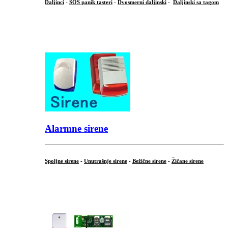
Daljinci
-
SOS panik tasteri
-
Dvosmerni daljinski
-
Daljinski sa tagom
...
.
Alarmne sirene
Spoljne sirene
-
Unutrašnje sirene
-
Bežične sirene
-
Žičane sirene
...
.