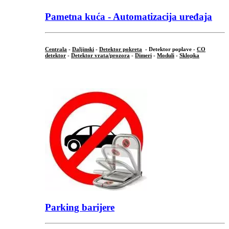
Pametna kuća - Automatizacija uređaja
Centrala
-
Daljinski
-
Detektor pokreta
- Detektor poplave -
CO
detektor
-
Detektor vrata/prozora
-
Dimeri
-
Moduli
-
Sklopka
...
Parking barijere