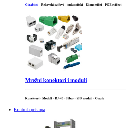
Gigabitni
-
Rekovski svičevi
-
industrijski
-
Ekonomični
-
POE svičevi
Mrežni konektori i moduli
Konektori - Moduli - RJ-45 - Fiber - SFP moduli - Ostalo
Kontrola pristupa