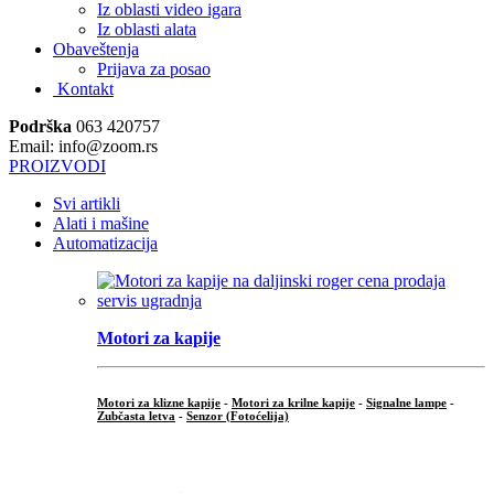
Iz oblasti video igara
Iz oblasti alata
Obaveštenja
Prijava za posao
Kontakt
Podrška
063 420757
Email: info@zoom.rs
PROIZVODI
Svi artikli
Alati i mašine
Automatizacija
Motori za kapije
Motori za klizne kapije
-
Motori za krilne kapije
-
Signalne lampe
-
Zubčasta letva
-
Senzor (Fotoćelija)
...