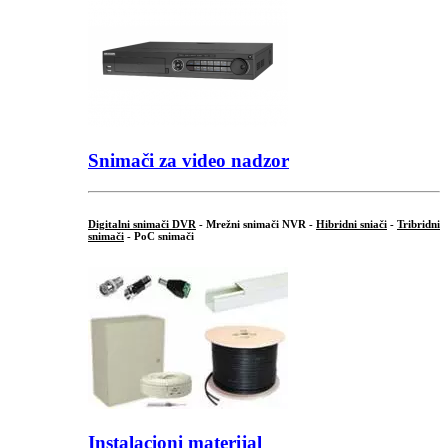
Snimači za video nadzor
Digitalni snimači DVR
- Mrežni snimači NVR -
Hibridni sniači
-
Tribridni
snimači
- PoC snimači
Instalacioni materijal