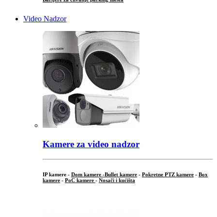
Video Nadzor
Kamere za video nadzor
IP kamere -
Dom kamere -
Bullet kamere
-
Pokretne PTZ kamere
-
Box
kamere
-
PoC kamere
-
Nosači i kućišta
.