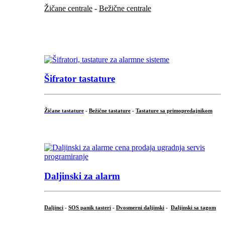
Žičane centrale
-
Bežične centrale
...
...
Šifrator tastature
Žičane tastature
-
Bežične tastature
-
Tastature sa primopredajnikom
...
Daljinski za alarm
Daljinci
-
SOS panik tasteri
-
Dvosmerni daljinski
-
Daljinski sa tagom