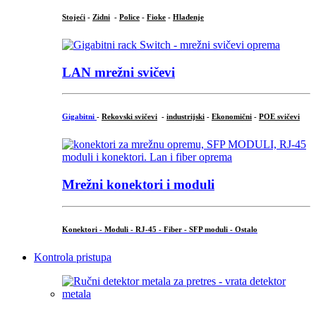
Stojeći
-
Zidni
-
Police
-
Fioke
-
Hlađenje
LAN mrežni svičevi
Gigabitni
-
Rekovski svičevi
-
industrijski
-
Ekonomični
-
POE svičevi
Mrežni konektori i moduli
Konektori - Moduli - RJ-45 - Fiber - SFP moduli - Ostalo
Kontrola pristupa