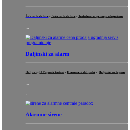
Žičane tastature
-
Bežične tastature
-
Tastature sa primopredajnikom
...
Daljinski za alarm
Daljinci
-
SOS panik tasteri
-
Dvosmerni daljinski
-
Daljinski sa tagom
...
.
Alarmne sirene