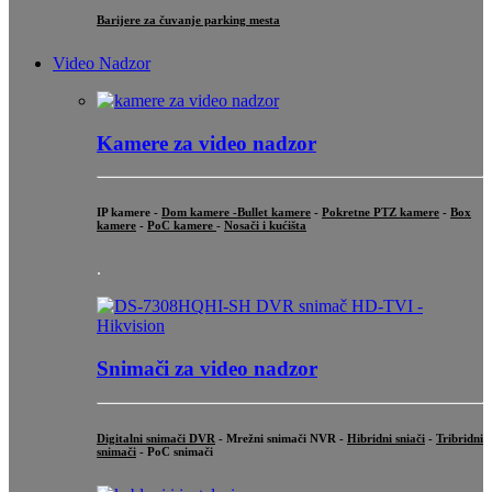
Barijere za čuvanje parking mesta
Video Nadzor
Kamere za video nadzor
IP kamere -
Dom kamere -
Bullet kamere
-
Pokretne PTZ kamere
-
Box
kamere
-
PoC kamere
-
Nosači i kućišta
.
Snimači za video nadzor
Digitalni snimači DVR
- Mrežni snimači NVR -
Hibridni sniači
-
Tribridni
snimači
- PoC snimači