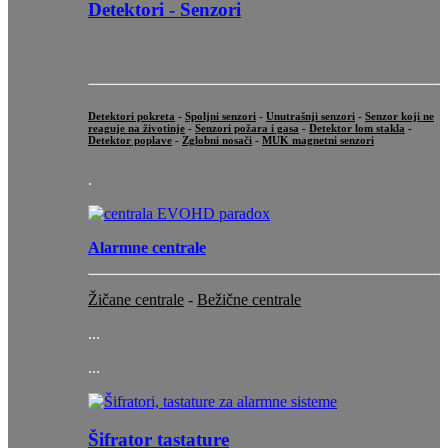
Detektori - Senzori
POKRET
POŽAR
GAS
POPLAVA
STAKLO
VRATA-PROZOR
Detektori pokreta
-
Spoljni senzori
-
Unutrašnji senzori
-
Senzor koji ne
reaguje na životinje
-
Senzori požara i gasa
-
Detektor lom stakla
-
Detektor poplave
-
Zglobni nosači
-
MUK magnetni senzori
.
Alarmne centrale
Žičane centrale
-
Bežične centrale
...
...
Šifrator tastature