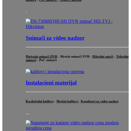
.
Snimači za video nadzor
Digitalni snimači DVR
- Mrežni snimači NVR -
Hibridni sniači
-
Tribridni
snimači
- PoC snimači
Instalacioni materijal
Koaksijalni kablovi
-
Mrežni kablovi
-
Konektori za video nadzor
...