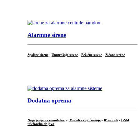
...
.
Alarmne sirene
Spoljne sirene
-
Unutrašnje sirene
-
Bežične sirene
-
Žičane sirene
...
.
Dodatna oprema
Napajanja i akumulatori
-
Moduli za proširenje
-
IP moduli
-
GSM
telefonska dojava
...