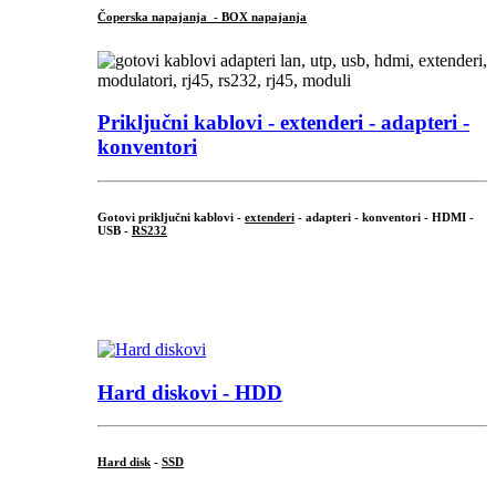
Čoperska napajanja - BOX napajanja
Priključni
kablovi - extenderi - adapteri -
konventori
Gotovi priključni kablovi -
extenderi
- adapteri - konventori - HDMI -
USB -
RS232
...
.
Hard diskovi - HDD
Hard disk
-
SSD