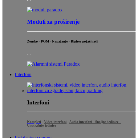
Moduli za proširenje
Zonsko
-
PGM
-
Napajanje
-
Ripiter pojačivači
...
Interfoni
Interfoni
Kompleti
-
Video interfoni
-
Audio interfoni - Spoljne jedinice -
Unutrašnje jedinice
Instalaciona oprema