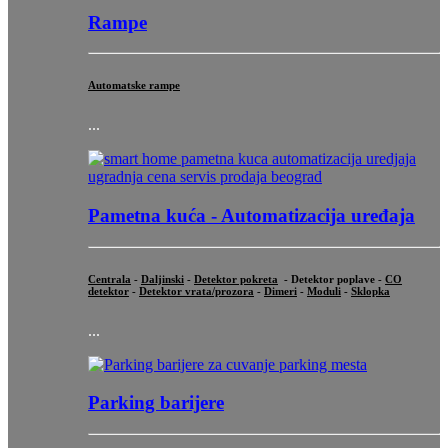
Rampe
Automatske rampe
...
Pametna kuća - Automatizacija uređaja
Centrala
-
Daljinski
-
Detektor pokreta
- Detektor poplave -
CO
detektor
-
Detektor vrata/prozora
-
Dimeri
-
Moduli
-
Sklopka
...
Parking barijere