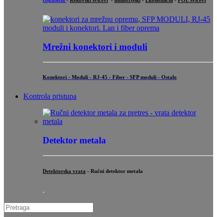
Gigabitni
-
Rekovski svičevi
-
industrijski
-
Ekonomični
-
POE svičevi
Mrežni konektori i moduli
Konektori - Moduli - RJ-45 - Fiber - SFP moduli - Ostalo
Kontrola pristupa
Detektor metala
Detektorska vrata
- Ručni detektor metala
.
Search
for: