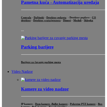
Pametna kuća - Automatizacija uređaja
Centrala
-
Daljinski
-
Detektor pokreta
- Detektor poplave -
CO
detektor
-
Detektor vrata/prozora
-
Dimeri
-
Moduli
-
Sklopka
...
Parking barijere
Barijere za čuvanje parking mesta
Video Nadzor
Kamere za video nadzor
IP kamere -
Dom kamere -
Bullet kamere
-
Pokretne PTZ kamere
-
Box
kamere
-
PoC kamere
-
Nosači i kućišta