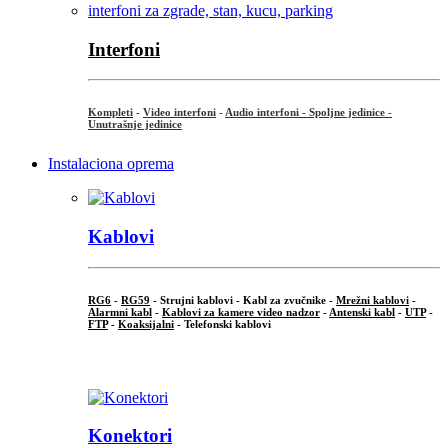
Interfoni
Kompleti
-
Video interfoni
-
Audio interfoni - Spoljne jedinice -
Unutrašnje jedinice
Instalaciona oprema
Kablovi
RG6
-
RG59
- Strujni kablovi - Kabl za zvučnike -
Mrežni kablovi
-
Alarmni kabl
-
Kablovi za kamere video nadzor
-
Antenski kabl
-
UTP
-
FTP
-
Koaksijalni
- Telefonski kablovi
...
Konektori