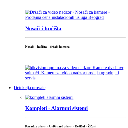
...
Nosači i kućišta
Nosači - kućišta - držači kamera
...
Detekcija provale
Kompleti - Alarmni sistemi
Paradox alarm
-
UniGuard alarm
-
Bežični
-
Žičani