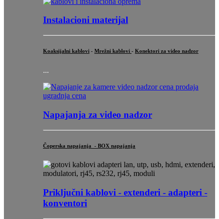
Instalacioni materijal
Koaksijalni kablovi
-
Mrežni kablovi
-
Konektori za video nadzor
...
Napajanja za video nadzor
Čoperska napajanja - BOX napajanja
Priključni
kablovi - extenderi - adapteri -
konventori