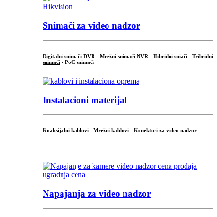
Snimači za video nadzor
Digitalni snimači DVR
- Mrežni snimači NVR -
Hibridni sniači
-
Tribridni
snimači
- PoC snimači
Instalacioni materijal
Koaksijalni kablovi
-
Mrežni kablovi
-
Konektori za video nadzor
...
Napajanja za video nadzor