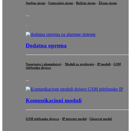
Spoljne sirene
-
Unutrašnje sirene
-
Bežične sirene
-
Žičane sirene
...
.
Dodatna oprema
Napajanja i akumulatori
-
Moduli za proširenje
-
IP moduli
-
GSM
telefonska dojava
...
Komunikacioni moduli
GSM telefonska dojava
-
IP internet modul
-
Glasovni modul
...