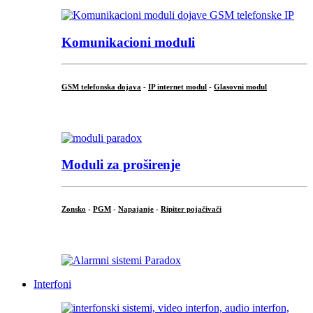
Komunikacioni moduli
GSM telefonska dojava
-
IP internet modul
-
Glasovni modul
...
Moduli za proširenje
Zonsko
-
PGM
-
Napajanje
-
Ripiter pojačivači
...
Interfoni