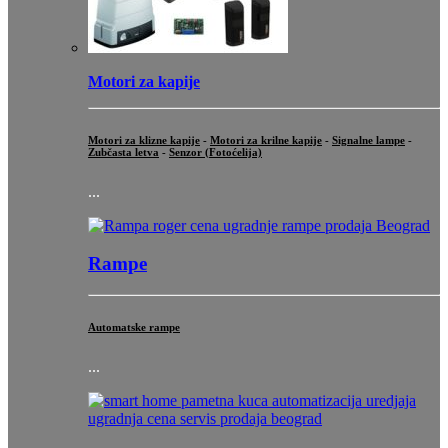
Motori za kapije
Motori za klizne kapije
-
Motori za krilne kapije
-
Signalne lampe
-
Zubčasta letva
-
Senzor (Fotoćelija)
...
Rampe
Automatske rampe
...