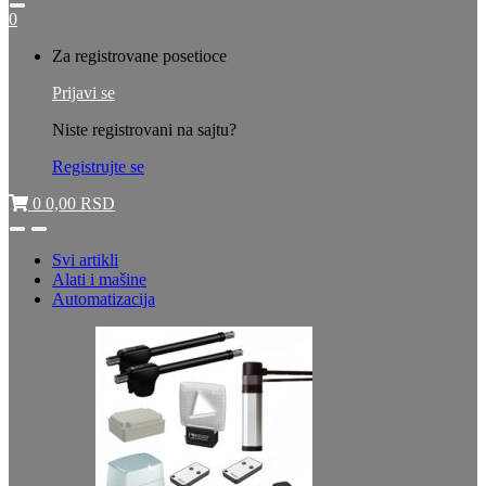
0
My
Za registrovane posetioce
Account
Prijavi se
Niste registrovani na sajtu?
Registrujte se
0
0,00
RSD
Open
Close
Svi artikli
Alati i mašine
Automatizacija