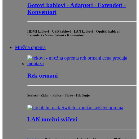
Gotovi kablovi - Adapteri - Extenderi -
Konventori
HDMI kablovi - USB kablovi - LAN kablovi - Optički kablovi -
Extenderi - Video baluni - Konventori
Mrežna oprema
Rek ormani
Stojeći
-
Zidni
-
Police
-
Fioke
-
Hlađenje
LAN mrežni svičevi