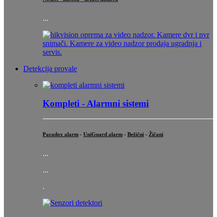
...
Detekcija provale
Kompleti - Alarmni sistemi
Paradox alarm
-
UniGuard alarm
-
Bežični
-
Žičani
...
...
.