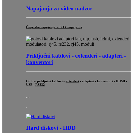
Napajanja za video nadzor
Čoperska napajanja - BOX napajanja
Priključni
kablovi - extenderi - adapteri -
konventori
Gotovi priključni kablovi -
extenderi
- adapteri - konventori - HDMI -
USB -
RS232
...
.
Hard diskovi - HDD