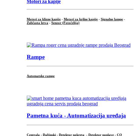
Motori za kapije
Motori za klizne kapije
-
Motori za krilne kapije
-
Signalne lampe
-
Zubčasta letva
-
Senzor (Fotoćelija)
...
Rampe
Automatske rampe
...
Pametna kuća - Automatizacija uređaja
Centrala
-
Daljinski
-
Detektor pokreta
- Detektor poplave -
CO