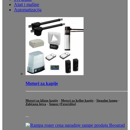
Alati i mašine
Automatizacija
Motori za kapije
Motori za klizne kapije
-
Motori za krilne kapije
-
Signalne lampe
-
Zubčasta letva
-
Senzor (Fotoćelija)
...