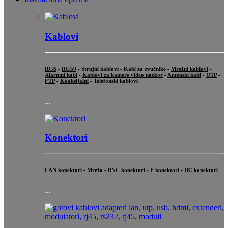
Kablovi
RG6
-
RG59
- Strujni kablovi - Kabl za zvučnike -
Mrežni kablovi
-
Alarmni kabl
-
Kablovi za kamere video nadzor
-
Antenski kabl
-
UTP
-
FTP
-
Koaksijalni
- Telefonski kablovi
...
Konektori
LAN konektori - Mreža -
BNC konektori
-
F konektori
-
DC konektori
...