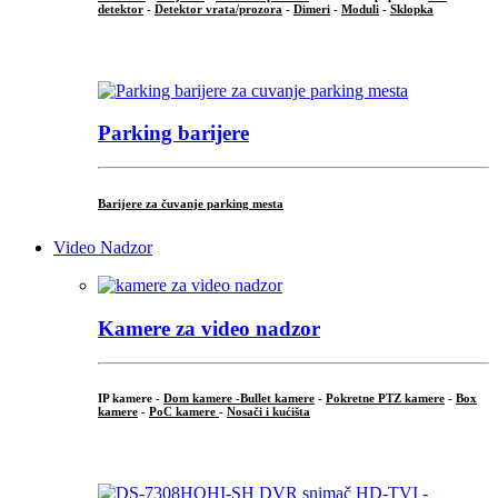
detektor
-
Detektor vrata/prozora
-
Dimeri
-
Moduli
-
Sklopka
...
Parking barijere
Barijere za čuvanje parking mesta
Video Nadzor
Kamere za video nadzor
IP kamere -
Dom kamere -
Bullet kamere
-
Pokretne PTZ kamere
-
Box
kamere
-
PoC kamere
-
Nosači i kućišta
.