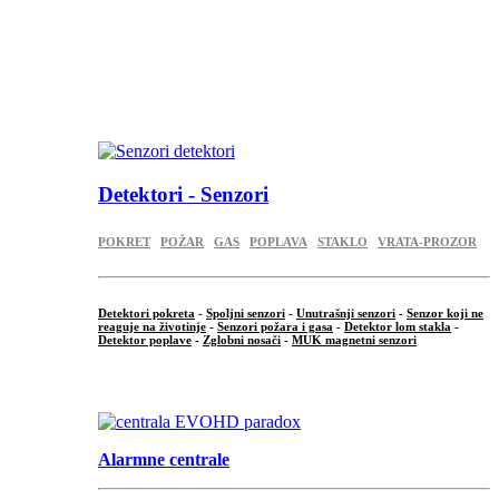
...
...
.
Detektori - Senzori
POKRET
POŽAR
GAS
POPLAVA
STAKLO
VRATA-PROZOR
Detektori pokreta
-
Spoljni senzori
-
Unutrašnji senzori
-
Senzor koji ne
reaguje na životinje
-
Senzori požara i gasa
-
Detektor lom stakla
-
Detektor poplave
-
Zglobni nosači
-
MUK magnetni senzori
.
Alarmne centrale