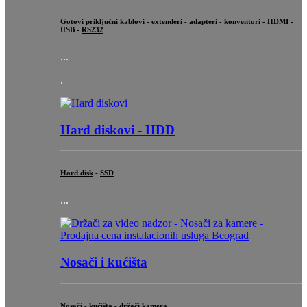
Gotovi priključni kablovi -
extenderi
- adapteri - konventori - HDMI -
USB -
RS232
...
.
Hard diskovi - HDD
Hard disk
-
SSD
...
Nosači i kućišta
Nosači - kućišta - držači kamera