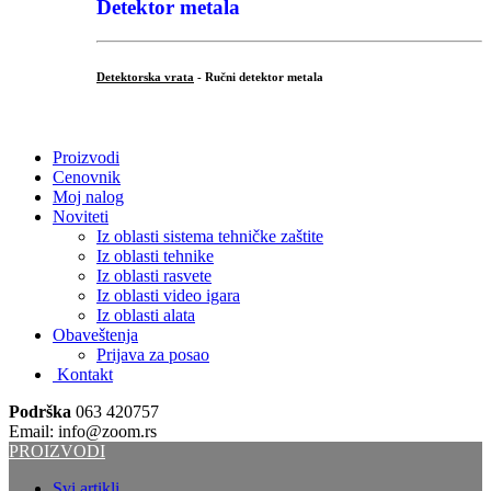
Detektor metala
Detektorska vrata
- Ručni detektor metala
.
Proizvodi
Cenovnik
Moj nalog
Noviteti
Iz oblasti sistema tehničke zaštite
Iz oblasti tehnike
Iz oblasti rasvete
Iz oblasti video igara
Iz oblasti alata
Obaveštenja
Prijava za posao
Kontakt
Podrška
063 420757
Email: info@zoom.rs
PROIZVODI
Svi artikli