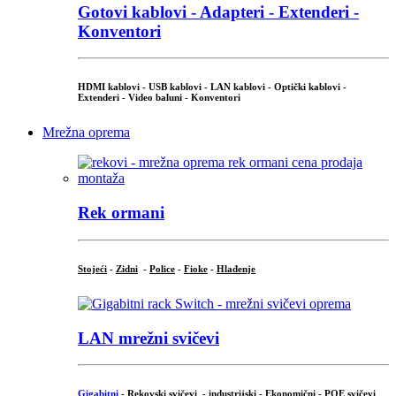
Gotovi kablovi - Adapteri - Extenderi -
Konventori
HDMI kablovi - USB kablovi - LAN kablovi - Optički kablovi -
Extenderi - Video baluni - Konventori
Mrežna oprema
Rek ormani
Stojeći
-
Zidni
-
Police
-
Fioke
-
Hlađenje
LAN mrežni svičevi
Gigabitni
-
Rekovski svičevi
-
industrijski
-
Ekonomični
-
POE svičevi