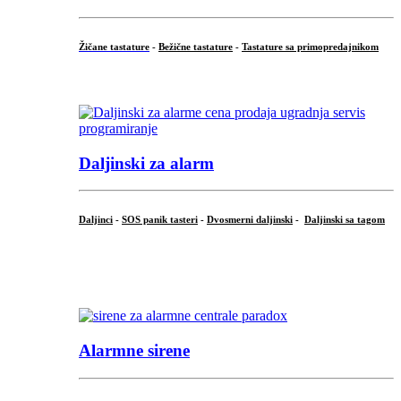
Žičane tastature
-
Bežične tastature
-
Tastature sa primopredajnikom
...
Daljinski za alarm
Daljinci
-
SOS panik tasteri
-
Dvosmerni daljinski
-
Daljinski sa tagom
...
.
Alarmne sirene