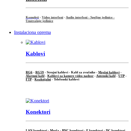
Kompleti
-
Video interfoni
-
Audio interfoni - Spoljne jedinice -
Unutrašnje jedinice
Instalaciona oprema
Kablovi
RG6
-
RG59
- Strujni kablovi - Kabl za zvučnike -
Mrežni kablovi
-
Alarmni kabl
-
Kablovi za kamere video nadzor
-
Antenski kabl
-
UTP
-
FTP
-
Koaksijalni
- Telefonski kablovi
...
Konektori
LAN konektori - Mreža -
BNC konektori
-
F konektori
-
DC konektori