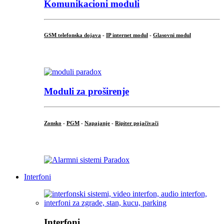
Komunikacioni moduli
GSM telefonska dojava
-
IP internet modul
-
Glasovni modul
...
Moduli za proširenje
Zonsko
-
PGM
-
Napajanje
-
Ripiter pojačivači
...
Interfoni
Interfoni