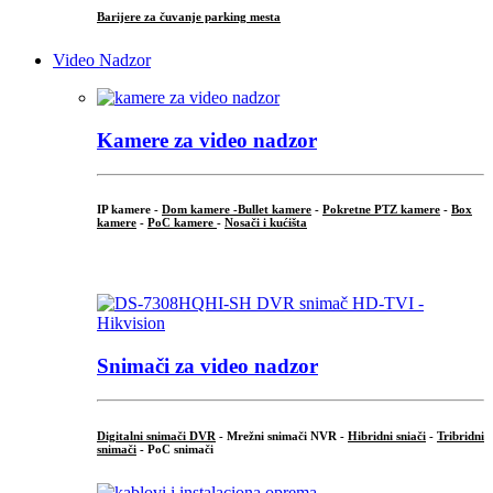
Barijere za čuvanje parking mesta
Video Nadzor
Kamere za video nadzor
IP kamere -
Dom kamere -
Bullet kamere
-
Pokretne PTZ kamere
-
Box
kamere
-
PoC kamere
-
Nosači i kućišta
.
Snimači za video nadzor
Digitalni snimači DVR
- Mrežni snimači NVR -
Hibridni sniači
-
Tribridni
snimači
- PoC snimači