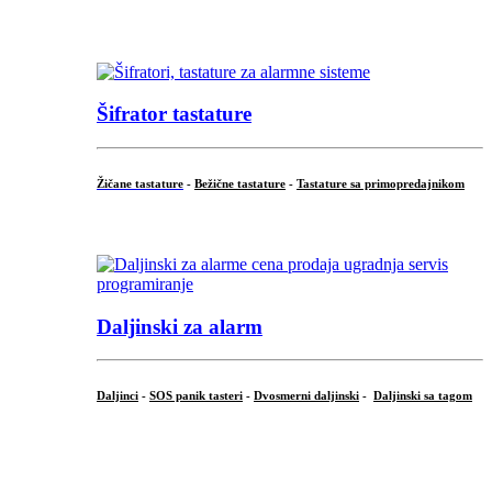
...
Šifrator tastature
Žičane tastature
-
Bežične tastature
-
Tastature sa primopredajnikom
...
Daljinski za alarm
Daljinci
-
SOS panik tasteri
-
Dvosmerni daljinski
-
Daljinski sa tagom
...
.