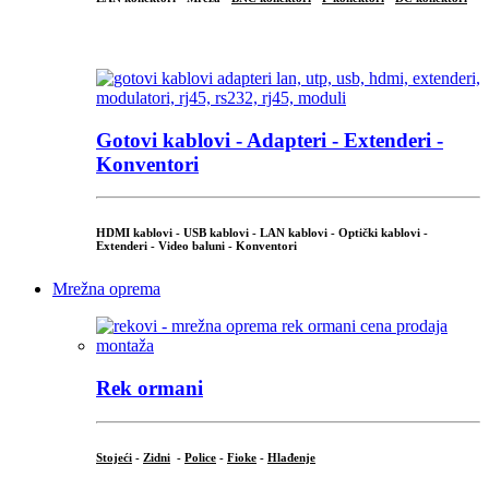
...
Gotovi kablovi - Adapteri - Extenderi -
Konventori
HDMI kablovi - USB kablovi - LAN kablovi - Optički kablovi -
Extenderi - Video baluni - Konventori
Mrežna oprema
Rek ormani
Stojeći
-
Zidni
-
Police
-
Fioke
-
Hlađenje