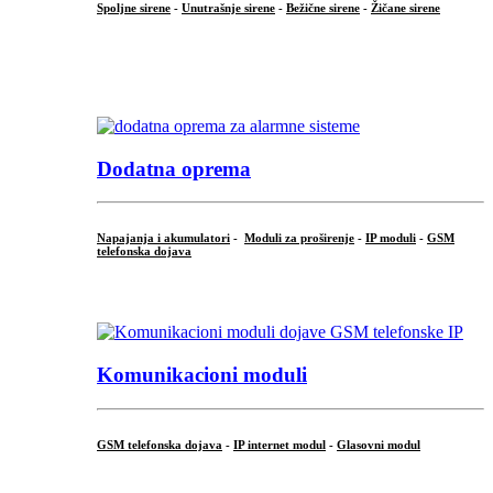
Spoljne sirene
-
Unutrašnje sirene
-
Bežične sirene
-
Žičane sirene
...
.
Dodatna oprema
Napajanja i akumulatori
-
Moduli za proširenje
-
IP moduli
-
GSM
telefonska dojava
...
Komunikacioni moduli
GSM telefonska dojava
-
IP internet modul
-
Glasovni modul
...