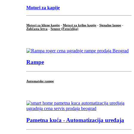
Motori za kapije
Motori za klizne kapije
-
Motori za krilne kapije
-
Signalne lampe
-
Zubčasta letva
-
Senzor (Fotoćelija)
...
Rampe
Automatske rampe
...
Pametna kuća - Automatizacija uređaja