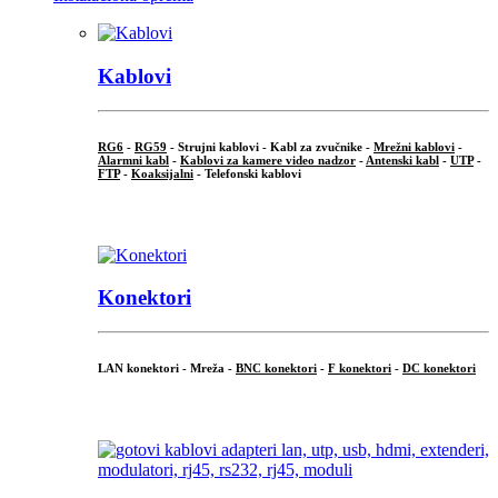
Kablovi
RG6
-
RG59
- Strujni kablovi - Kabl za zvučnike -
Mrežni kablovi
-
Alarmni kabl
-
Kablovi za kamere video nadzor
-
Antenski kabl
-
UTP
-
FTP
-
Koaksijalni
- Telefonski kablovi
...
Konektori
LAN konektori - Mreža -
BNC konektori
-
F konektori
-
DC konektori
...