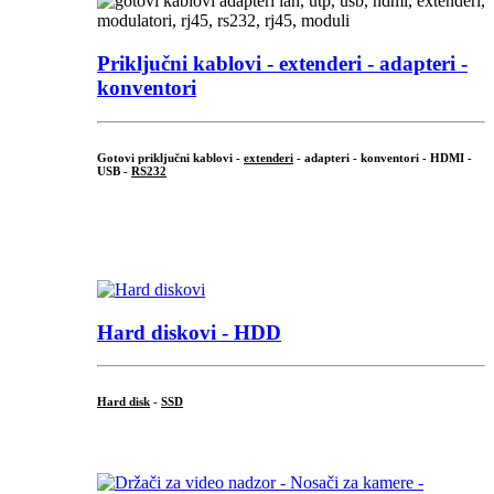
Priključni
kablovi - extenderi - adapteri -
konventori
Gotovi priključni kablovi -
extenderi
- adapteri - konventori - HDMI -
USB -
RS232
...
.
Hard diskovi - HDD
Hard disk
-
SSD
...