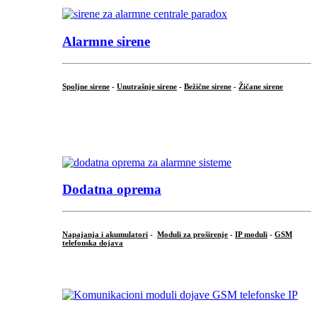
Alarmne sirene
Spoljne sirene
-
Unutrašnje sirene
-
Bežične sirene
-
Žičane sirene
...
.
Dodatna oprema
Napajanja i akumulatori
-
Moduli za proširenje
-
IP moduli
-
GSM
telefonska dojava
...