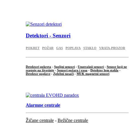
...
.
Detektori - Senzori
POKRET
POŽAR
GAS
POPLAVA
STAKLO
VRATA-PROZOR
Detektori pokreta
-
Spoljni senzori
-
Unutrašnji senzori
-
Senzor koji ne
reaguje na životinje
-
Senzori požara i gasa
-
Detektor lom stakla
-
Detektor poplave
-
Zglobni nosači
-
MUK magnetni senzori
.
Alarmne centrale
Žičane centrale
-
Bežične centrale
...