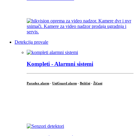
...
Detekcija provale
Kompleti - Alarmni sistemi
Paradox alarm
-
UniGuard alarm
-
Bežični
-
Žičani
...
...
.