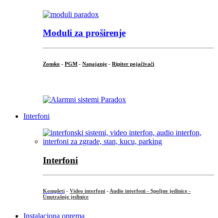
Moduli za proširenje
Zonsko
-
PGM
-
Napajanje
-
Ripiter pojačivači
...
Interfoni
Interfoni
Kompleti
-
Video interfoni
-
Audio interfoni - Spoljne jedinice -
Unutrašnje jedinice
Instalaciona oprema