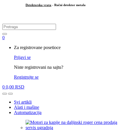
Detektorska vrata
- Ručni detektor metala
.
Search
for:
0
My
Za registrovane posetioce
Account
Prijavi se
Niste registrovani na sajtu?
Registrujte se
0
0,00
RSD
Open
Close
Svi artikli
Alati i mašine
Automatizacija