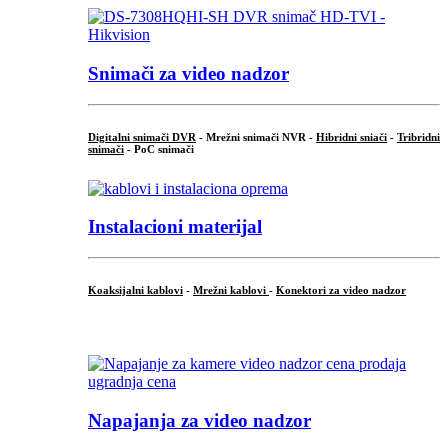
Snimači za video nadzor
Digitalni snimači DVR
- Mrežni snimači NVR -
Hibridni sniači
-
Tribridni
snimači
- PoC snimači
Instalacioni materijal
Koaksijalni kablovi
-
Mrežni kablovi
-
Konektori za video nadzor
...
Napajanja za video nadzor