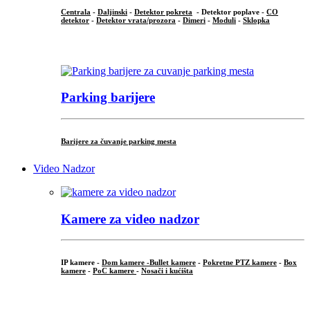
Centrala
-
Daljinski
-
Detektor pokreta
- Detektor poplave -
CO
detektor
-
Detektor vrata/prozora
-
Dimeri
-
Moduli
-
Sklopka
...
Parking barijere
Barijere za čuvanje parking mesta
Video Nadzor
Kamere za video nadzor
IP kamere -
Dom kamere -
Bullet kamere
-
Pokretne PTZ kamere
-
Box
kamere
-
PoC kamere
-
Nosači i kućišta
.