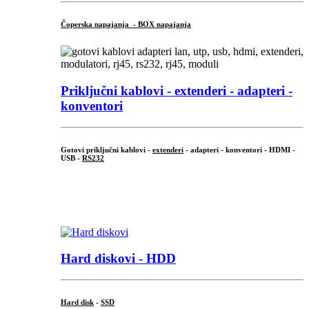
Čoperska napajanja - BOX napajanja
Priključni
kablovi - extenderi - adapteri -
konventori
Gotovi priključni kablovi -
extenderi
- adapteri - konventori - HDMI -
USB -
RS232
...
.
Hard diskovi - HDD
Hard disk
-
SSD