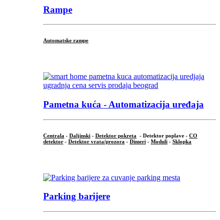
Rampe
Automatske rampe
...
Pametna kuća - Automatizacija uređaja
Centrala
-
Daljinski
-
Detektor pokreta
- Detektor poplave -
CO
detektor
-
Detektor vrata/prozora
-
Dimeri
-
Moduli
-
Sklopka
...
Parking barijere