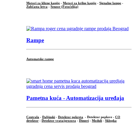
Motori za klizne kapije
-
Motori za krilne kapije
-
Signalne lampe
-
Zubčasta letva
-
Senzor (Fotoćelija)
...
Rampe
Automatske rampe
...
Pametna kuća - Automatizacija uređaja
Centrala
-
Daljinski
-
Detektor pokreta
- Detektor poplave -
CO
detektor
-
Detektor vrata/prozora
-
Dimeri
-
Moduli
-
Sklopka
...