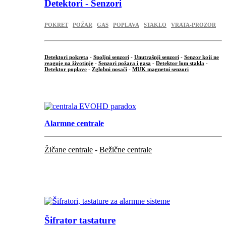
Detektori - Senzori
POKRET
POŽAR
GAS
POPLAVA
STAKLO
VRATA-PROZOR
Detektori pokreta
-
Spoljni senzori
-
Unutrašnji senzori
-
Senzor koji ne
reaguje na životinje
-
Senzori požara i gasa
-
Detektor lom stakla
-
Detektor poplave
-
Zglobni nosači
-
MUK magnetni senzori
.
Alarmne centrale
Žičane centrale
-
Bežične centrale
...
...
Šifrator tastature