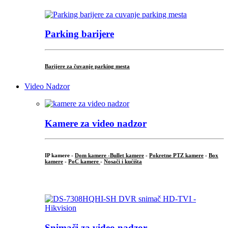
Parking barijere
Barijere za čuvanje parking mesta
Video Nadzor
Kamere za video nadzor
IP kamere -
Dom kamere -
Bullet kamere
-
Pokretne PTZ kamere
-
Box
kamere
-
PoC kamere
-
Nosači i kućišta
.
Snimači za video nadzor