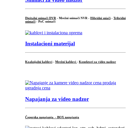
Digitalni snimači DVR
- Mrežni snimači NVR -
Hibridni sniači
-
Tribridni
snimači
- PoC snimači
Instalacioni materijal
Koaksijalni kablovi
-
Mrežni kablovi
-
Konektori za video nadzor
...
Napajanja za video nadzor
Čoperska napajanja - BOX napajanja