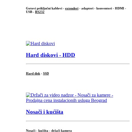
Gotovi priključni kablovi -
extenderi
- adapteri - konventori - HDMI -
USB -
RS232
...
.
Hard diskovi - HDD
Hard disk
-
SSD
...
Nosači i kućišta
Nosači - kućišta - držači kamera