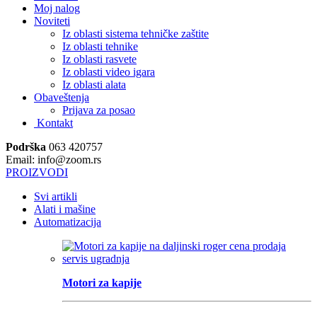
Moj nalog
Noviteti
Iz oblasti sistema tehničke zaštite
Iz oblasti tehnike
Iz oblasti rasvete
Iz oblasti video igara
Iz oblasti alata
Obaveštenja
Prijava za posao
Kontakt
Podrška
063 420757
Email: info@zoom.rs
PROIZVODI
Svi artikli
Alati i mašine
Automatizacija
Motori za kapije