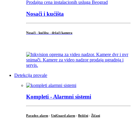
Nosači i kućišta
Nosači - kućišta - držači kamera
...
Detekcija provale
Kompleti - Alarmni sistemi
Paradox alarm
-
UniGuard alarm
-
Bežični
-
Žičani
...