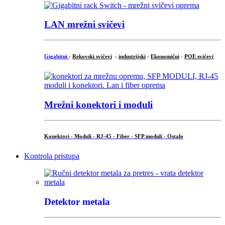
LAN mrežni svičevi
Gigabitni
-
Rekovski svičevi
-
industrijski
-
Ekonomični
-
POE svičevi
Mrežni konektori i moduli
Konektori - Moduli - RJ-45 - Fiber - SFP moduli - Ostalo
Kontrola pristupa
Detektor metala