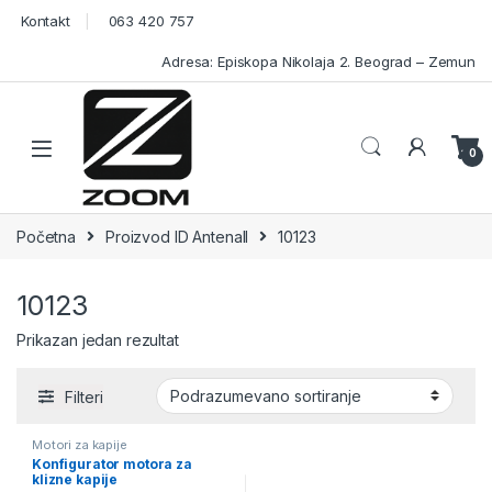
Skip to navigation
Skip to content
Kontakt
063 420 757
Adresa: Episkopa Nikolaja 2. Beograd – Zemun
Open
0
Početna
Proizvod ID Antenall
10123
10123
Prikazan jedan rezultat
Filteri
Motori za kapije
Konfigurator motora za
klizne kapije