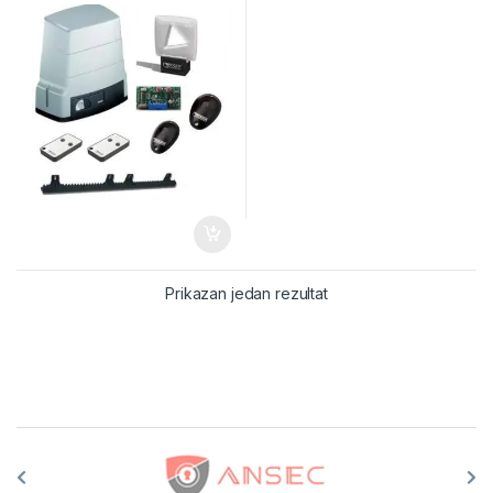
Prikazan jedan rezultat
Brands Carousel