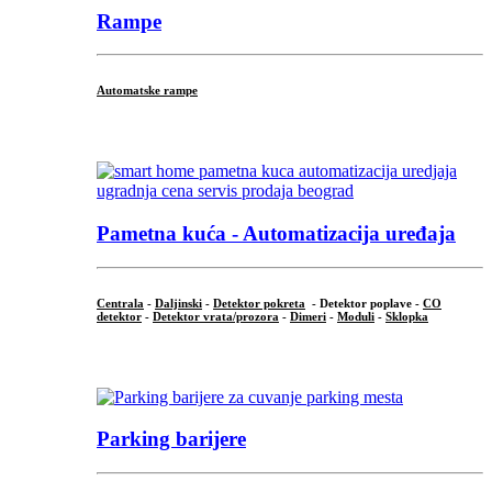
Rampe
Automatske rampe
...
Pametna kuća - Automatizacija uređaja
Centrala
-
Daljinski
-
Detektor pokreta
- Detektor poplave -
CO
detektor
-
Detektor vrata/prozora
-
Dimeri
-
Moduli
-
Sklopka
...
Parking barijere