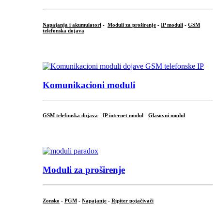
Napajanja i akumulatori
-
Moduli za proširenje
-
IP moduli
-
GSM
telefonska dojava
...
Komunikacioni moduli
GSM telefonska dojava
-
IP internet modul
-
Glasovni modul
...
Moduli za proširenje
Zonsko
-
PGM
-
Napajanje
-
Ripiter pojačivači