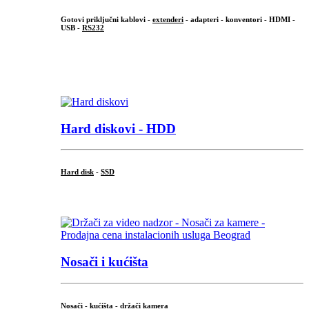
Gotovi priključni kablovi -
extenderi
- adapteri - konventori - HDMI -
USB -
RS232
...
.
Hard diskovi - HDD
Hard disk
-
SSD
...
Nosači i kućišta
Nosači - kućišta - držači kamera