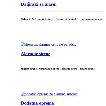
Daljinski za alarm
Daljinci
-
SOS panik tasteri
-
Dvosmerni daljinski
-
Daljinski sa tagom
...
.
Alarmne sirene
Spoljne sirene
-
Unutrašnje sirene
-
Bežične sirene
-
Žičane sirene
...
.
Dodatna oprema