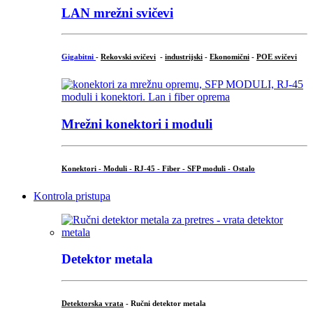
LAN mrežni svičevi
Gigabitni
-
Rekovski svičevi
-
industrijski
-
Ekonomični
-
POE svičevi
Mrežni konektori i moduli
Konektori - Moduli - RJ-45 - Fiber - SFP moduli - Ostalo
Kontrola pristupa
Detektor metala
Detektorska vrata
- Ručni detektor metala