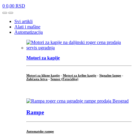
0
0,00
RSD
Open
Close
Svi artikli
Alati i mašine
Automatizacija
Motori za kapije
Motori za klizne kapije
-
Motori za krilne kapije
-
Signalne lampe
-
Zubčasta letva
-
Senzor (Fotoćelija)
...
Rampe
Automatske rampe