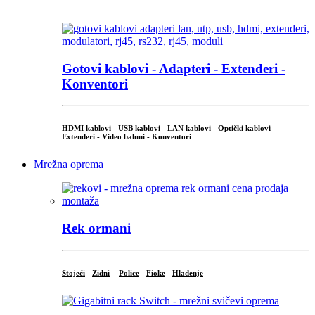
...
Gotovi kablovi - Adapteri - Extenderi -
Konventori
HDMI kablovi - USB kablovi - LAN kablovi - Optički kablovi -
Extenderi - Video baluni - Konventori
Mrežna oprema
Rek ormani
Stojeći
-
Zidni
-
Police
-
Fioke
-
Hlađenje