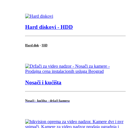
.
Hard diskovi - HDD
Hard disk
-
SSD
...
Nosači i kućišta
Nosači - kućišta - držači kamera
...