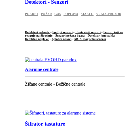
Detektori - Senzori
POKRET
POŽAR
GAS
POPLAVA
STAKLO
VRATA-PROZOR
Detektori pokreta
-
Spoljni senzori
-
Unutrašnji senzori
-
Senzor koji ne
reaguje na životinje
-
Senzori požara i gasa
-
Detektor lom stakla
-
Detektor poplave
-
Zglobni nosači
-
MUK magnetni senzori
.
Alarmne centrale
Žičane centrale
-
Bežične centrale
...
...
Šifrator tastature