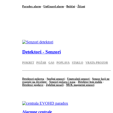
Paradox alarm
-
UniGuard alarm
-
Bežični
-
Žičani
...
...
.
Detektori - Senzori
POKRET
POŽAR
GAS
POPLAVA
STAKLO
VRATA-PROZOR
Detektori pokreta
-
Spoljni senzori
-
Unutrašnji senzori
-
Senzor koji ne
reaguje na životinje
-
Senzori požara i gasa
-
Detektor lom stakla
-
Detektor poplave
-
Zglobni nosači
-
MUK magnetni senzori
.
Alarmne centrale