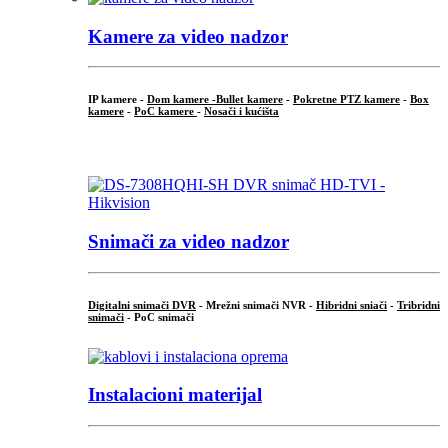
Kamere za video nadzor
IP kamere -
Dom kamere -
Bullet kamere
-
Pokretne PTZ kamere
-
Box
kamere
-
PoC kamere
-
Nosači i kućišta
.
Snimači za video nadzor
Digitalni snimači DVR
- Mrežni snimači NVR -
Hibridni sniači
-
Tribridni
snimači
- PoC snimači
Instalacioni materijal