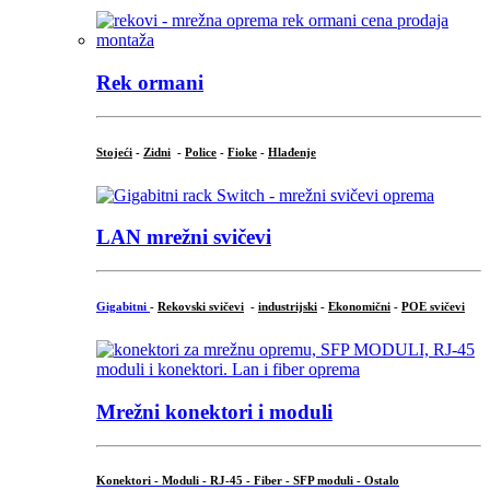
Rek ormani
Stojeći
-
Zidni
-
Police
-
Fioke
-
Hlađenje
LAN mrežni svičevi
Gigabitni
-
Rekovski svičevi
-
industrijski
-
Ekonomični
-
POE svičevi
Mrežni konektori i moduli
Konektori - Moduli - RJ-45 - Fiber - SFP moduli - Ostalo