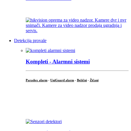
...
Detekcija provale
Kompleti - Alarmni sistemi
Paradox alarm
-
UniGuard alarm
-
Bežični
-
Žičani
...
...
.