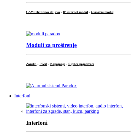
GSM telefonska dojava
-
IP internet modul
-
Glasovni modul
...
Moduli za proširenje
Zonsko
-
PGM
-
Napajanje
-
Ripiter pojačivači
...
Interfoni
Interfoni