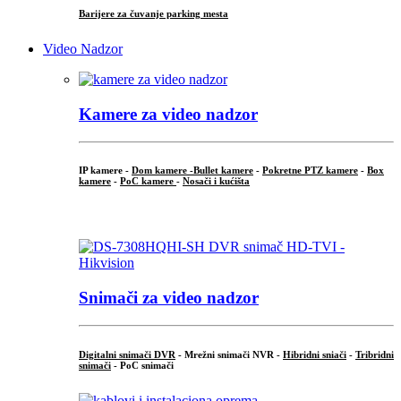
Barijere za čuvanje parking mesta
Video Nadzor
Kamere za video nadzor
IP kamere -
Dom kamere -
Bullet kamere
-
Pokretne PTZ kamere
-
Box
kamere
-
PoC kamere
-
Nosači i kućišta
.
Snimači za video nadzor
Digitalni snimači DVR
- Mrežni snimači NVR -
Hibridni sniači
-
Tribridni
snimači
- PoC snimači