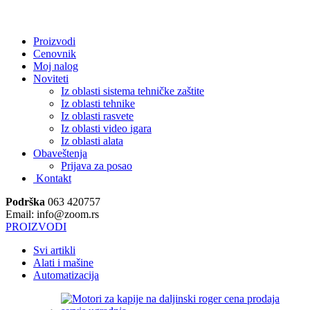
.
Proizvodi
Cenovnik
Moj nalog
Noviteti
Iz oblasti sistema tehničke zaštite
Iz oblasti tehnike
Iz oblasti rasvete
Iz oblasti video igara
Iz oblasti alata
Obaveštenja
Prijava za posao
Kontakt
Podrška
063 420757
Email: info@zoom.rs
PROIZVODI
Svi artikli
Alati i mašine
Automatizacija