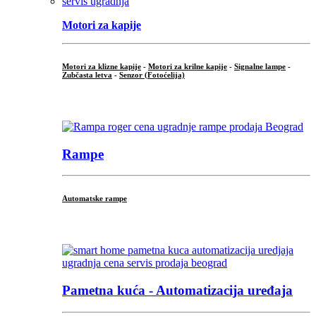
Motori za kapije
Motori za klizne kapije
-
Motori za krilne kapije
-
Signalne lampe
-
Zubčasta letva
-
Senzor (Fotoćelija)
...
Rampe
Automatske rampe
...
Pametna kuća - Automatizacija uređaja