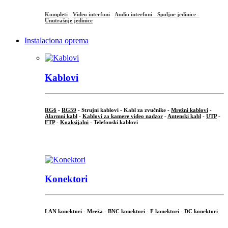
Kompleti
-
Video interfoni
-
Audio interfoni - Spoljne jedinice -
Unutrašnje jedinice
Instalaciona oprema
Kablovi
RG6
-
RG59
- Strujni kablovi - Kabl za zvučnike -
Mrežni kablovi
-
Alarmni kabl
-
Kablovi za kamere video nadzor
-
Antenski kabl
-
UTP
-
FTP
-
Koaksijalni
- Telefonski kablovi
...
Konektori
LAN konektori - Mreža -
BNC konektori
-
F konektori
-
DC konektori