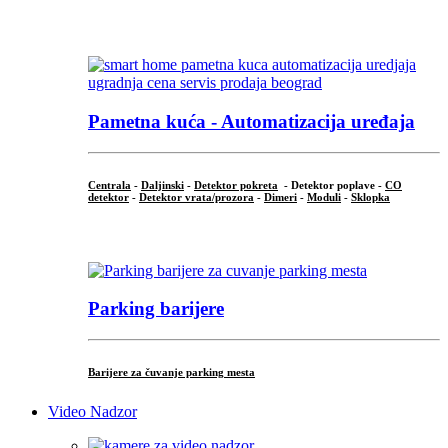
...
Pametna kuća - Automatizacija uređaja
Centrala
-
Daljinski
-
Detektor pokreta
- Detektor poplave -
CO
detektor
-
Detektor vrata/prozora
-
Dimeri
-
Moduli
-
Sklopka
...
Parking barijere
Barijere za čuvanje parking mesta
Video Nadzor