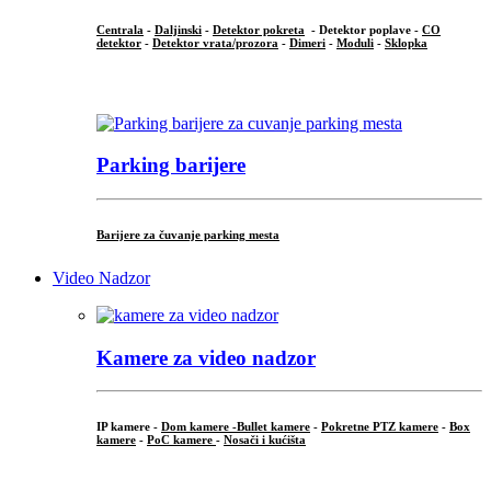
Centrala
-
Daljinski
-
Detektor pokreta
- Detektor poplave -
CO
detektor
-
Detektor vrata/prozora
-
Dimeri
-
Moduli
-
Sklopka
...
Parking barijere
Barijere za čuvanje parking mesta
Video Nadzor
Kamere za video nadzor
IP kamere -
Dom kamere -
Bullet kamere
-
Pokretne PTZ kamere
-
Box
kamere
-
PoC kamere
-
Nosači i kućišta
.