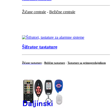
Žičane centrale
-
Bežične centrale
...
...
Šifrator tastature
Žičane tastature
-
Bežične tastature
-
Tastature sa primopredajnikom
...