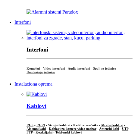
...
Interfoni
Interfoni
Kompleti
-
Video interfoni
-
Audio interfoni - Spoljne jedinice -
Unutrašnje jedinice
Instalaciona oprema
Kablovi
RG6
-
RG59
- Strujni kablovi - Kabl za zvučnike -
Mrežni kablovi
-
Alarmni kabl
-
Kablovi za kamere video nadzor
-
Antenski kabl
-
UTP
-
FTP
-
Koaksijalni
- Telefonski kablovi