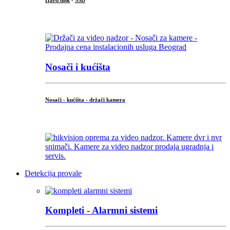
Hard disk
-
SSD
...
Nosači i kućišta
Nosači - kućišta - držači kamera
...
Detekcija provale
Kompleti - Alarmni sistemi