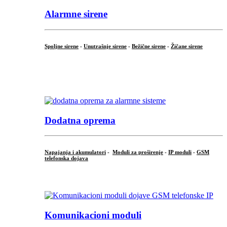
Alarmne sirene
Spoljne sirene
-
Unutrašnje sirene
-
Bežične sirene
-
Žičane sirene
...
.
Dodatna oprema
Napajanja i akumulatori
-
Moduli za proširenje
-
IP moduli
-
GSM
telefonska dojava
...
Komunikacioni moduli