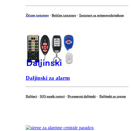
Žičane tastature
-
Bežične tastature
-
Tastature sa primopredajnikom
...
Daljinski za alarm
Daljinci
-
SOS panik tasteri
-
Dvosmerni daljinski
-
Daljinski sa tagom
...
.