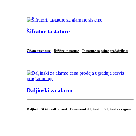
...
Šifrator tastature
Žičane tastature
-
Bežične tastature
-
Tastature sa primopredajnikom
...
Daljinski za alarm
Daljinci
-
SOS panik tasteri
-
Dvosmerni daljinski
-
Daljinski sa tagom
...
.