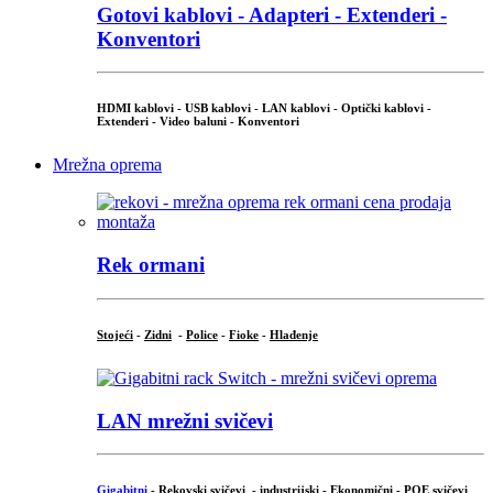
Gotovi kablovi - Adapteri - Extenderi -
Konventori
HDMI kablovi - USB kablovi - LAN kablovi - Optički kablovi -
Extenderi - Video baluni - Konventori
Mrežna oprema
Rek ormani
Stojeći
-
Zidni
-
Police
-
Fioke
-
Hlađenje
LAN mrežni svičevi
Gigabitni
-
Rekovski svičevi
-
industrijski
-
Ekonomični
-
POE svičevi