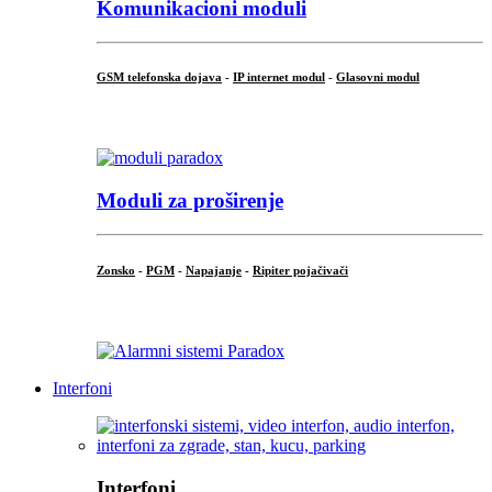
Komunikacioni moduli
GSM telefonska dojava
-
IP internet modul
-
Glasovni modul
...
Moduli za proširenje
Zonsko
-
PGM
-
Napajanje
-
Ripiter pojačivači
...
Interfoni
Interfoni