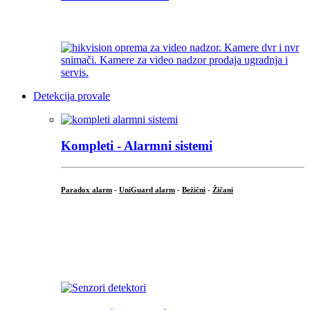
...
Detekcija provale
Kompleti - Alarmni sistemi
Paradox alarm
-
UniGuard alarm
-
Bežični
-
Žičani
...
...
.