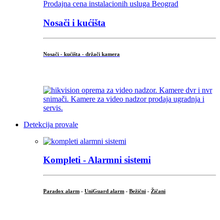
Nosači i kućišta
Nosači - kućišta - držači kamera
...
Detekcija provale
Kompleti - Alarmni sistemi
Paradox alarm
-
UniGuard alarm
-
Bežični
-
Žičani
...