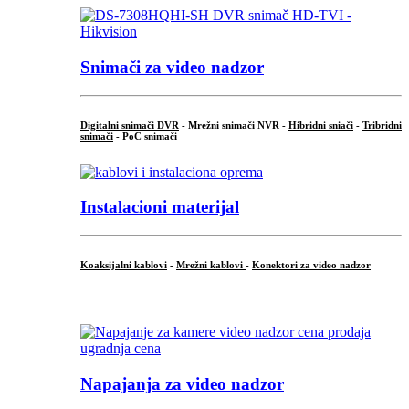
Snimači za video nadzor
Digitalni snimači DVR
- Mrežni snimači NVR -
Hibridni sniači
-
Tribridni
snimači
- PoC snimači
Instalacioni materijal
Koaksijalni kablovi
-
Mrežni kablovi
-
Konektori za video nadzor
...
Napajanja za video nadzor