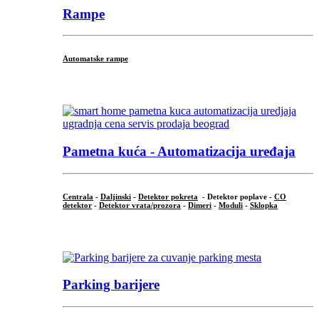
Rampe
Automatske rampe
...
Pametna kuća - Automatizacija uređaja
Centrala
-
Daljinski
-
Detektor pokreta
- Detektor poplave -
CO
detektor
-
Detektor vrata/prozora
-
Dimeri
-
Moduli
-
Sklopka
...
Parking barijere