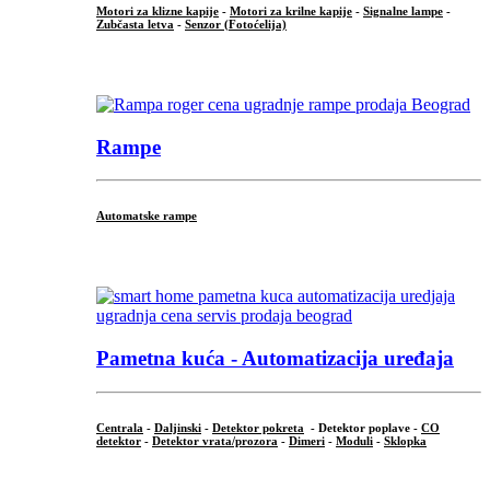
Motori za klizne kapije
-
Motori za krilne kapije
-
Signalne lampe
-
Zubčasta letva
-
Senzor (Fotoćelija)
...
Rampe
Automatske rampe
...
Pametna kuća - Automatizacija uređaja
Centrala
-
Daljinski
-
Detektor pokreta
- Detektor poplave -
CO
detektor
-
Detektor vrata/prozora
-
Dimeri
-
Moduli
-
Sklopka
...