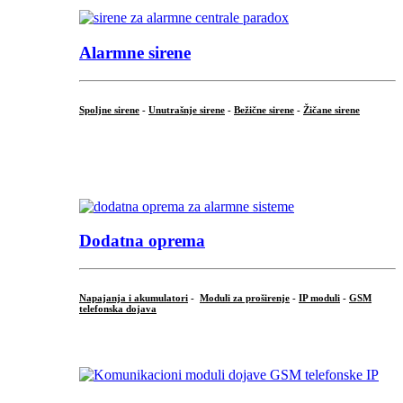
Alarmne sirene
Spoljne sirene
-
Unutrašnje sirene
-
Bežične sirene
-
Žičane sirene
...
.
Dodatna oprema
Napajanja i akumulatori
-
Moduli za proširenje
-
IP moduli
-
GSM
telefonska dojava
...