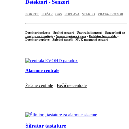
Detektori - Senzori
POKRET
POŽAR
GAS
POPLAVA
STAKLO
VRATA-PROZOR
Detektori pokreta
-
Spoljni senzori
-
Unutrašnji senzori
-
Senzor koji ne
reaguje na životinje
-
Senzori požara i gasa
-
Detektor lom stakla
-
Detektor poplave
-
Zglobni nosači
-
MUK magnetni senzori
.
Alarmne centrale
Žičane centrale
-
Bežične centrale
...
...
Šifrator tastature