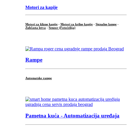
Motori za kapije
Motori za klizne kapije
-
Motori za krilne kapije
-
Signalne lampe
-
Zubčasta letva
-
Senzor (Fotoćelija)
...
Rampe
Automatske rampe
...
Pametna kuća - Automatizacija uređaja