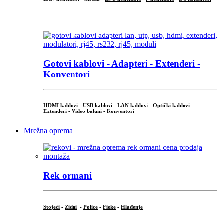
...
Gotovi kablovi - Adapteri - Extenderi -
Konventori
HDMI kablovi - USB kablovi - LAN kablovi - Optički kablovi -
Extenderi - Video baluni - Konventori
Mrežna oprema
Rek ormani
Stojeći
-
Zidni
-
Police
-
Fioke
-
Hlađenje