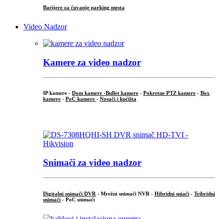
Barijere za čuvanje parking mesta
Video Nadzor
Kamere za video nadzor
IP kamere -
Dom kamere -
Bullet kamere
-
Pokretne PTZ kamere
-
Box
kamere
-
PoC kamere
-
Nosači i kućišta
.
Snimači za video nadzor
Digitalni snimači DVR
- Mrežni snimači NVR -
Hibridni sniači
-
Tribridni
snimači
- PoC snimači