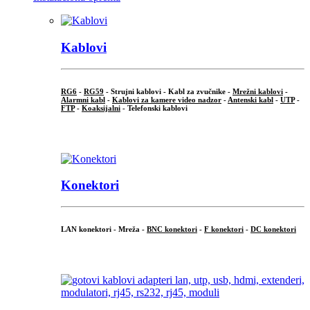
Kablovi
RG6
-
RG59
- Strujni kablovi - Kabl za zvučnike -
Mrežni kablovi
-
Alarmni kabl
-
Kablovi za kamere video nadzor
-
Antenski kabl
-
UTP
-
FTP
-
Koaksijalni
- Telefonski kablovi
...
Konektori
LAN konektori - Mreža -
BNC konektori
-
F konektori
-
DC konektori
...