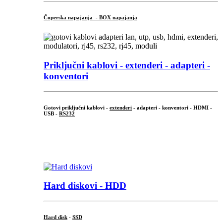
Čoperska napajanja - BOX napajanja
Priključni
kablovi - extenderi - adapteri -
konventori
Gotovi priključni kablovi -
extenderi
- adapteri - konventori - HDMI -
USB -
RS232
...
.
Hard diskovi - HDD
Hard disk
-
SSD