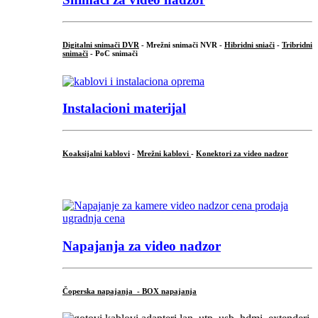
Digitalni snimači DVR
- Mrežni snimači NVR -
Hibridni sniači
-
Tribridni
snimači
- PoC snimači
Instalacioni materijal
Koaksijalni kablovi
-
Mrežni kablovi
-
Konektori za video nadzor
...
Napajanja za video nadzor
Čoperska napajanja - BOX napajanja