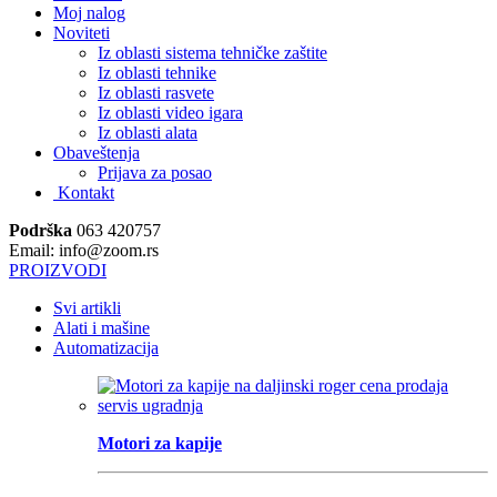
Moj nalog
Noviteti
Iz oblasti sistema tehničke zaštite
Iz oblasti tehnike
Iz oblasti rasvete
Iz oblasti video igara
Iz oblasti alata
Obaveštenja
Prijava za posao
Kontakt
Podrška
063 420757
Email: info@zoom.rs
PROIZVODI
Svi artikli
Alati i mašine
Automatizacija
Motori za kapije