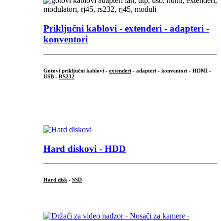
Priključni
kablovi - extenderi - adapteri -
konventori
Gotovi priključni kablovi -
extenderi
- adapteri - konventori - HDMI -
USB -
RS232
...
.
Hard diskovi - HDD
Hard disk
-
SSD
...