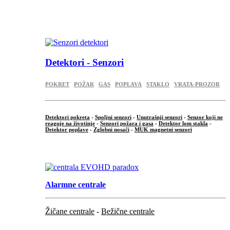
...
.
Detektori - Senzori
POKRET
POŽAR
GAS
POPLAVA
STAKLO
VRATA-PROZOR
Detektori pokreta
-
Spoljni senzori
-
Unutrašnji senzori
-
Senzor koji ne
reaguje na životinje
-
Senzori požara i gasa
-
Detektor lom stakla
-
Detektor poplave
-
Zglobni nosači
-
MUK magnetni senzori
.
Alarmne centrale
Žičane centrale
-
Bežične centrale
...