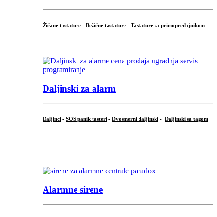
Žičane tastature
-
Bežične tastature
-
Tastature sa primopredajnikom
...
Daljinski za alarm
Daljinci
-
SOS panik tasteri
-
Dvosmerni daljinski
-
Daljinski sa tagom
...
.
Alarmne sirene