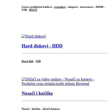
Gotovi priključni kablovi -
extenderi
- adapteri - konventori - HDMI -
USB -
RS232
...
.
Hard diskovi - HDD
Hard disk
-
SSD
...
Nosači i kućišta
Nosači - kućišta - držači kamera