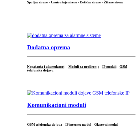
Spoljne sirene
-
Unutrašnje sirene
-
Bežične sirene
-
Žičane sirene
...
.
Dodatna oprema
Napajanja i akumulatori
-
Moduli za proširenje
-
IP moduli
-
GSM
telefonska dojava
...
Komunikacioni moduli
GSM telefonska dojava
-
IP internet modul
-
Glasovni modul
...