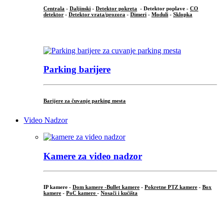
Centrala
-
Daljinski
-
Detektor pokreta
- Detektor poplave -
CO
detektor
-
Detektor vrata/prozora
-
Dimeri
-
Moduli
-
Sklopka
...
Parking barijere
Barijere za čuvanje parking mesta
Video Nadzor
Kamere za video nadzor
IP kamere -
Dom kamere -
Bullet kamere
-
Pokretne PTZ kamere
-
Box
kamere
-
PoC kamere
-
Nosači i kućišta
.