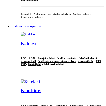
Kompleti
-
Video interfoni
-
Audio interfoni - Spoljne jedinice -
Unutrašnje jedinice
Instalaciona oprema
Kablovi
RG6
-
RG59
- Strujni kablovi - Kabl za zvučnike -
Mrežni kablovi
-
Alarmni kabl
-
Kablovi za kamere video nadzor
-
Antenski kabl
-
UTP
-
FTP
-
Koaksijalni
- Telefonski kablovi
...
Konektori
LAN konektori - Mreža -
BNC konektori
-
F konektori
-
DC konektori