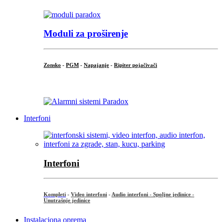
Moduli za proširenje
Zonsko
-
PGM
-
Napajanje
-
Ripiter pojačivači
...
Interfoni
Interfoni
Kompleti
-
Video interfoni
-
Audio interfoni - Spoljne jedinice -
Unutrašnje jedinice
Instalaciona oprema