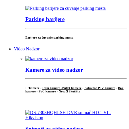
Parking barijere
Barijere za čuvanje parking mesta
Video Nadzor
Kamere za video nadzor
IP kamere -
Dom kamere -
Bullet kamere
-
Pokretne PTZ kamere
-
Box
kamere
-
PoC kamere
-
Nosači i kućišta
.
Snimači za video nadzor