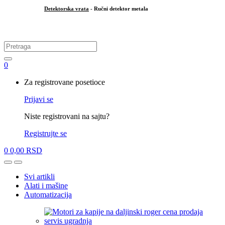
Detektorska vrata
- Ručni detektor metala
.
Search
for:
0
My
Za registrovane posetioce
Account
Prijavi se
Niste registrovani na sajtu?
Registrujte se
0
0,00
RSD
Open
Close
Svi artikli
Alati i mašine
Automatizacija