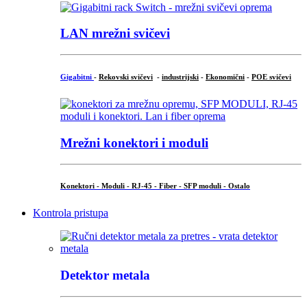
LAN mrežni svičevi
Gigabitni
-
Rekovski svičevi
-
industrijski
-
Ekonomični
-
POE svičevi
Mrežni konektori i moduli
Konektori - Moduli - RJ-45 - Fiber - SFP moduli - Ostalo
Kontrola pristupa
Detektor metala