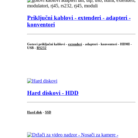
Priključni
kablovi - extenderi - adapteri -
konventori
Gotovi priključni kablovi -
extenderi
- adapteri - konventori - HDMI -
USB -
RS232
...
.
Hard diskovi - HDD
Hard disk
-
SSD
...