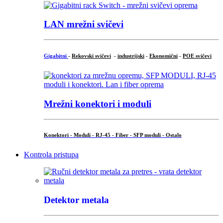
LAN mrežni svičevi
Gigabitni
-
Rekovski svičevi
-
industrijski
-
Ekonomični
-
POE svičevi
Mrežni konektori i moduli
Konektori - Moduli - RJ-45 - Fiber - SFP moduli - Ostalo
Kontrola pristupa
Detektor metala