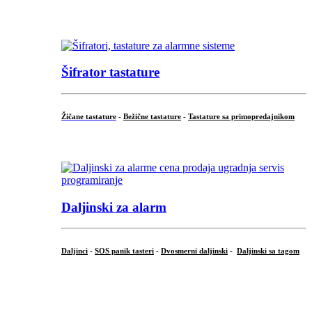
...
Šifrator tastature
Žičane tastature
-
Bežične tastature
-
Tastature sa primopredajnikom
...
Daljinski za alarm
Daljinci
-
SOS panik tasteri
-
Dvosmerni daljinski
-
Daljinski sa tagom
...
.