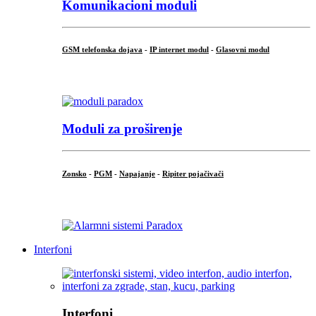
Komunikacioni moduli
GSM telefonska dojava
-
IP internet modul
-
Glasovni modul
...
Moduli za proširenje
Zonsko
-
PGM
-
Napajanje
-
Ripiter pojačivači
...
Interfoni
Interfoni