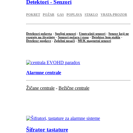
Detektori - Senzori
POKRET
POŽAR
GAS
POPLAVA
STAKLO
VRATA-PROZOR
Detektori pokreta
-
Spoljni senzori
-
Unutrašnji senzori
-
Senzor koji ne
reaguje na životinje
-
Senzori požara i gasa
-
Detektor lom stakla
-
Detektor poplave
-
Zglobni nosači
-
MUK magnetni senzori
.
Alarmne centrale
Žičane centrale
-
Bežične centrale
...
...
Šifrator tastature