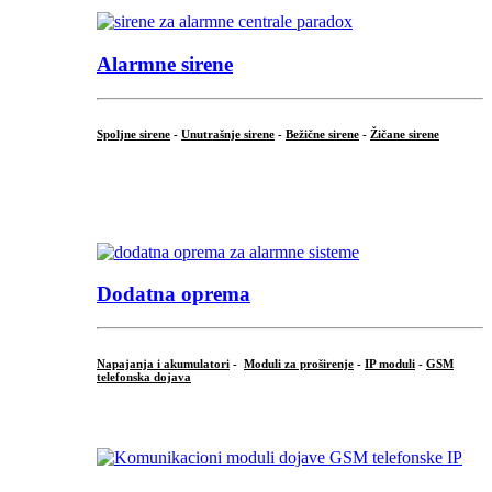
Alarmne sirene
Spoljne sirene
-
Unutrašnje sirene
-
Bežične sirene
-
Žičane sirene
...
.
Dodatna oprema
Napajanja i akumulatori
-
Moduli za proširenje
-
IP moduli
-
GSM
telefonska dojava
...