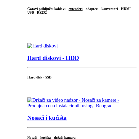
Gotovi priključni kablovi -
extenderi
- adapteri - konventori - HDMI -
USB -
RS232
...
.
Hard diskovi - HDD
Hard disk
-
SSD
...
Nosači i kućišta
Nosači - kućišta - držači kamera