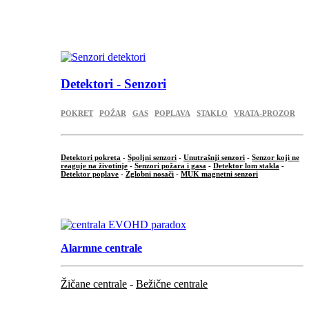
...
.
Detektori - Senzori
POKRET
POŽAR
GAS
POPLAVA
STAKLO
VRATA-PROZOR
Detektori pokreta
-
Spoljni senzori
-
Unutrašnji senzori
-
Senzor koji ne
reaguje na životinje
-
Senzori požara i gasa
-
Detektor lom stakla
-
Detektor poplave
-
Zglobni nosači
-
MUK magnetni senzori
.
Alarmne centrale
Žičane centrale
-
Bežične centrale
...