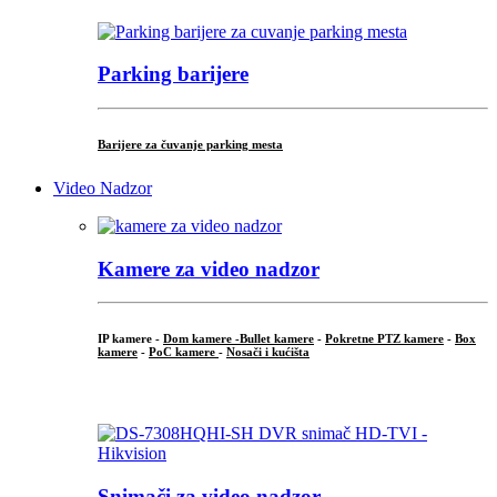
Parking barijere
Barijere za čuvanje parking mesta
Video Nadzor
Kamere za video nadzor
IP kamere -
Dom kamere -
Bullet kamere
-
Pokretne PTZ kamere
-
Box
kamere
-
PoC kamere
-
Nosači i kućišta
.
Snimači za video nadzor