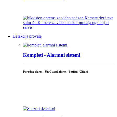
...
Detekcija provale
Kompleti - Alarmni sistemi
Paradox alarm
-
UniGuard alarm
-
Bežični
-
Žičani
...
...
.