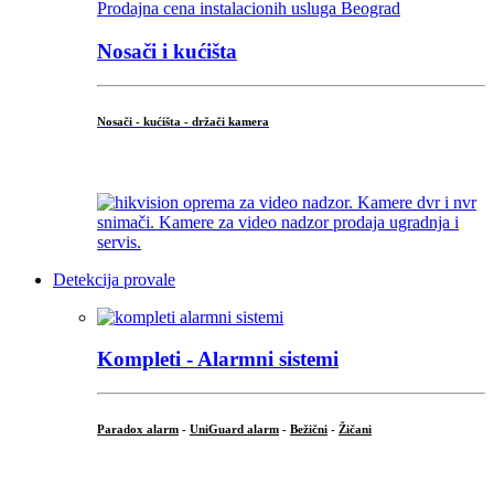
Nosači i kućišta
Nosači - kućišta - držači kamera
...
Detekcija provale
Kompleti - Alarmni sistemi
Paradox alarm
-
UniGuard alarm
-
Bežični
-
Žičani
...