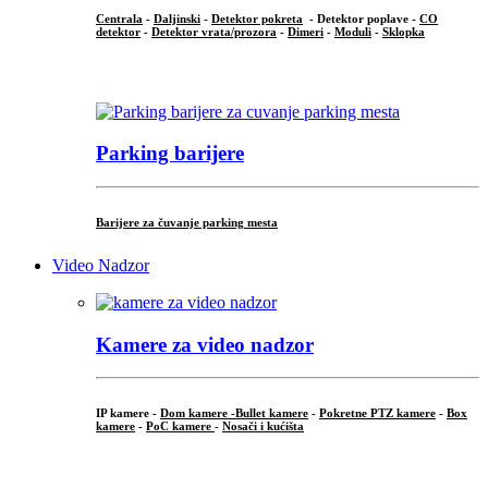
Centrala
-
Daljinski
-
Detektor pokreta
- Detektor poplave -
CO
detektor
-
Detektor vrata/prozora
-
Dimeri
-
Moduli
-
Sklopka
...
Parking barijere
Barijere za čuvanje parking mesta
Video Nadzor
Kamere za video nadzor
IP kamere -
Dom kamere -
Bullet kamere
-
Pokretne PTZ kamere
-
Box
kamere
-
PoC kamere
-
Nosači i kućišta
.