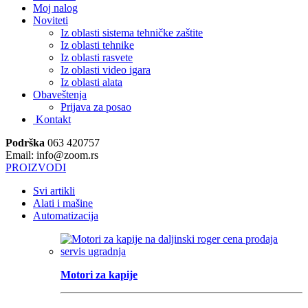
Moj nalog
Noviteti
Iz oblasti sistema tehničke zaštite
Iz oblasti tehnike
Iz oblasti rasvete
Iz oblasti video igara
Iz oblasti alata
Obaveštenja
Prijava za posao
Kontakt
Podrška
063 420757
Email: info@zoom.rs
PROIZVODI
Svi artikli
Alati i mašine
Automatizacija
Motori za kapije