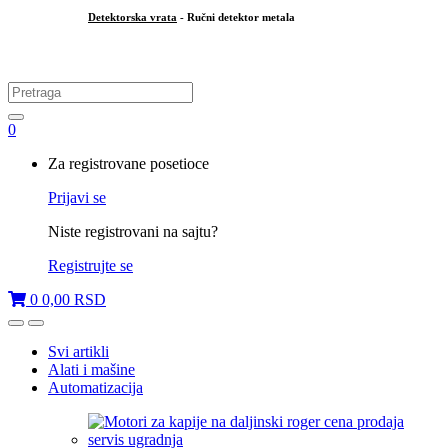
Detektorska vrata
- Ručni detektor metala
.
Search
for:
0
My
Za registrovane posetioce
Account
Prijavi se
Niste registrovani na sajtu?
Registrujte se
0
0,00
RSD
Open
Close
Svi artikli
Alati i mašine
Automatizacija