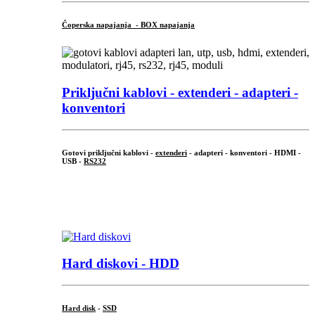
Čoperska napajanja - BOX napajanja
Priključni
kablovi - extenderi - adapteri -
konventori
Gotovi priključni kablovi -
extenderi
- adapteri - konventori - HDMI -
USB -
RS232
...
.
Hard diskovi - HDD
Hard disk
-
SSD