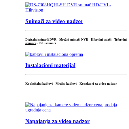
Snimači za video nadzor
Digitalni snimači DVR
- Mrežni snimači NVR -
Hibridni sniači
-
Tribridni
snimači
- PoC snimači
Instalacioni materijal
Koaksijalni kablovi
-
Mrežni kablovi
-
Konektori za video nadzor
...
Napajanja za video nadzor