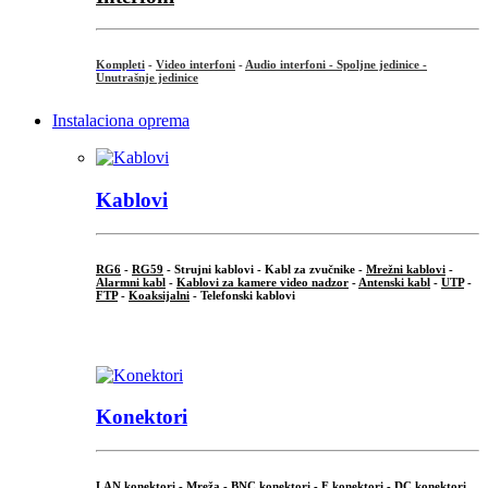
Kompleti
-
Video interfoni
-
Audio interfoni - Spoljne jedinice -
Unutrašnje jedinice
Instalaciona oprema
Kablovi
RG6
-
RG59
- Strujni kablovi - Kabl za zvučnike -
Mrežni kablovi
-
Alarmni kabl
-
Kablovi za kamere video nadzor
-
Antenski kabl
-
UTP
-
FTP
-
Koaksijalni
- Telefonski kablovi
...
Konektori
LAN konektori - Mreža -
BNC konektori
-
F konektori
-
DC konektori