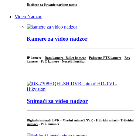
Barijere za čuvanje parking mesta
Video Nadzor
Kamere za video nadzor
IP kamere -
Dom kamere -
Bullet kamere
-
Pokretne PTZ kamere
-
Box
kamere
-
PoC kamere
-
Nosači i kućišta
.
Snimači za video nadzor
Digitalni snimači DVR
- Mrežni snimači NVR -
Hibridni sniači
-
Tribridni
snimači
- PoC snimači