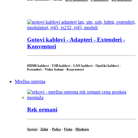
...
Gotovi kablovi - Adapteri - Extenderi -
Konventori
HDMI kablovi - USB kablovi - LAN kablovi - Optički kablovi -
Extenderi - Video baluni - Konventori
Mrežna oprema
Rek ormani
Stojeći
-
Zidni
-
Police
-
Fioke
-
Hlađenje