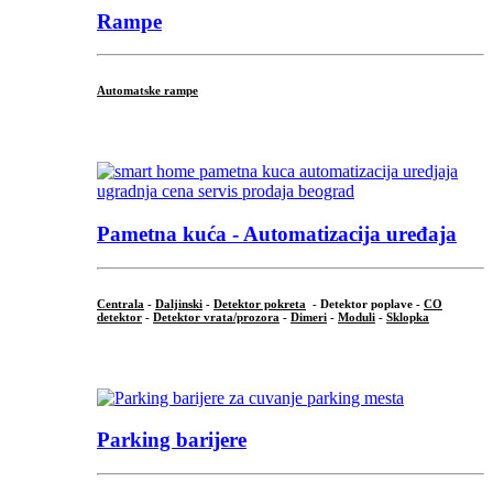
Rampe
Automatske rampe
...
Pametna kuća - Automatizacija uređaja
Centrala
-
Daljinski
-
Detektor pokreta
- Detektor poplave -
CO
detektor
-
Detektor vrata/prozora
-
Dimeri
-
Moduli
-
Sklopka
...
Parking barijere