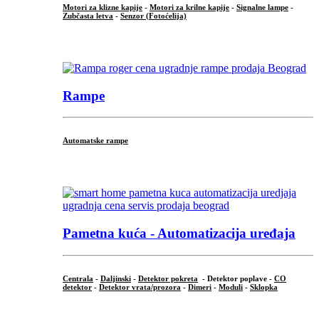
Motori za klizne kapije
-
Motori za krilne kapije
-
Signalne lampe
-
Zubčasta letva
-
Senzor (Fotoćelija)
...
Rampe
Automatske rampe
...
Pametna kuća - Automatizacija uređaja
Centrala
-
Daljinski
-
Detektor pokreta
- Detektor poplave -
CO
detektor
-
Detektor vrata/prozora
-
Dimeri
-
Moduli
-
Sklopka
...