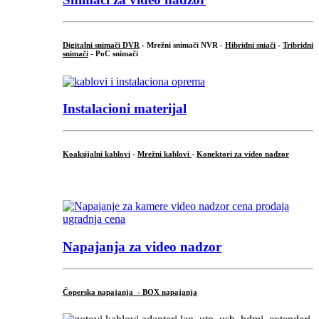
Digitalni snimači DVR
- Mrežni snimači NVR -
Hibridni sniači
-
Tribridni
snimači
- PoC snimači
Instalacioni materijal
Koaksijalni kablovi
-
Mrežni kablovi
-
Konektori za video nadzor
...
Napajanja za video nadzor
Čoperska napajanja - BOX napajanja