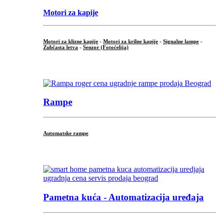
Motori za kapije
Motori za klizne kapije
-
Motori za krilne kapije
-
Signalne lampe
-
Zubčasta letva
-
Senzor (Fotoćelija)
...
Rampe
Automatske rampe
...
Pametna kuća - Automatizacija uređaja