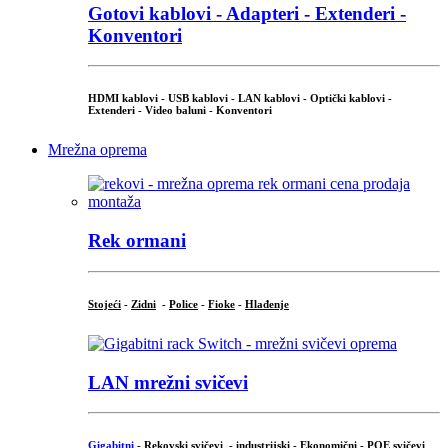
Gotovi kablovi - Adapteri - Extenderi -
Konventori
HDMI kablovi - USB kablovi - LAN kablovi - Optički kablovi -
Extenderi - Video baluni - Konventori
Mrežna oprema
Rek ormani
Stojeći
-
Zidni
-
Police
-
Fioke
-
Hlađenje
LAN mrežni svičevi
Gigabitni
-
Rekovski svičevi
-
industrijski
-
Ekonomični
-
POE svičevi