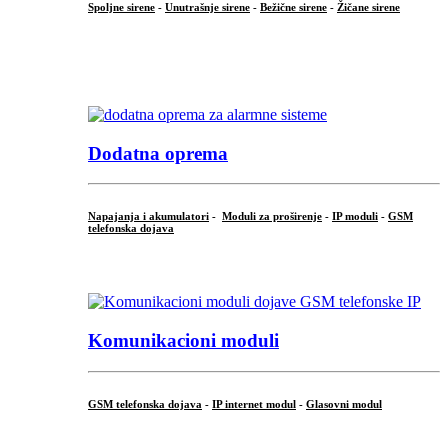
Spoljne sirene
-
Unutrašnje sirene
-
Bežične sirene
-
Žičane sirene
...
.
Dodatna oprema
Napajanja i akumulatori
-
Moduli za proširenje
-
IP moduli
-
GSM
telefonska dojava
...
Komunikacioni moduli
GSM telefonska dojava
-
IP internet modul
-
Glasovni modul
...