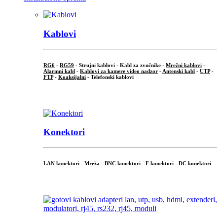
Kablovi
RG6
-
RG59
- Strujni kablovi - Kabl za zvučnike -
Mrežni kablovi
-
Alarmni kabl
-
Kablovi za kamere video nadzor
-
Antenski kabl
-
UTP
-
FTP
-
Koaksijalni
- Telefonski kablovi
...
Konektori
LAN konektori - Mreža -
BNC konektori
-
F konektori
-
DC konektori
...