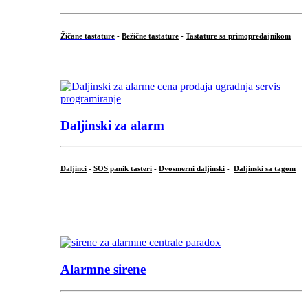
Žičane tastature
-
Bežične tastature
-
Tastature sa primopredajnikom
...
Daljinski za alarm
Daljinci
-
SOS panik tasteri
-
Dvosmerni daljinski
-
Daljinski sa tagom
...
.
Alarmne sirene