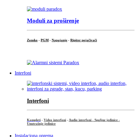
Moduli za proširenje
Zonsko
-
PGM
-
Napajanje
-
Ripiter pojačivači
...
Interfoni
Interfoni
Kompleti
-
Video interfoni
-
Audio interfoni - Spoljne jedinice -
Unutrašnje jedinice
Instalaciona oprema