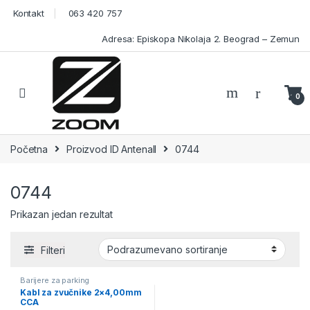
Skip to navigation
Skip to content
Kontakt
063 420 757
Adresa: Episkopa Nikolaja 2. Beograd – Zemun
Open
0
Početna
Proizvod ID Antenall
0744
0744
Prikazan jedan rezultat
Filteri
Barijere za parking
Kabl za zvučnike 2×4,00mm
CCA