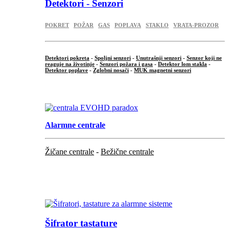
Detektori - Senzori
POKRET
POŽAR
GAS
POPLAVA
STAKLO
VRATA-PROZOR
Detektori pokreta
-
Spoljni senzori
-
Unutrašnji senzori
-
Senzor koji ne
reaguje na životinje
-
Senzori požara i gasa
-
Detektor lom stakla
-
Detektor poplave
-
Zglobni nosači
-
MUK magnetni senzori
.
Alarmne centrale
Žičane centrale
-
Bežične centrale
...
...
Šifrator tastature