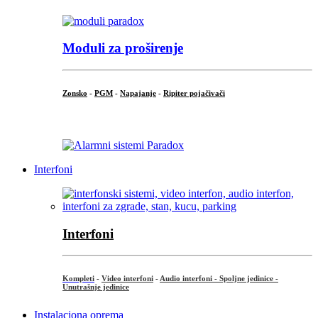
Moduli za proširenje
Zonsko
-
PGM
-
Napajanje
-
Ripiter pojačivači
...
Interfoni
Interfoni
Kompleti
-
Video interfoni
-
Audio interfoni - Spoljne jedinice -
Unutrašnje jedinice
Instalaciona oprema