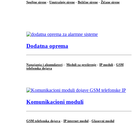
Spoljne sirene
-
Unutrašnje sirene
-
Bežične sirene
-
Žičane sirene
...
.
Dodatna oprema
Napajanja i akumulatori
-
Moduli za proširenje
-
IP moduli
-
GSM
telefonska dojava
...
Komunikacioni moduli
GSM telefonska dojava
-
IP internet modul
-
Glasovni modul
...