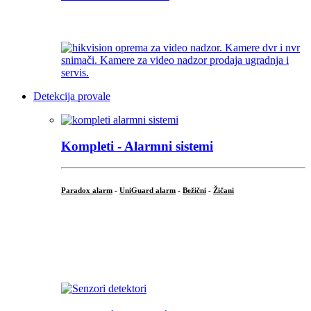
...
Detekcija provale
Kompleti - Alarmni sistemi
Paradox alarm
-
UniGuard alarm
-
Bežični
-
Žičani
...
...
.