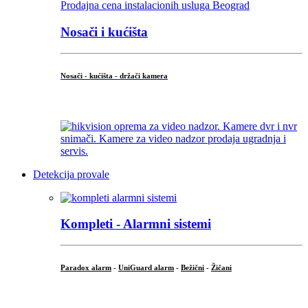
Nosači i kućišta
Nosači - kućišta - držači kamera
...
Detekcija provale
Kompleti - Alarmni sistemi
Paradox alarm
-
UniGuard alarm
-
Bežični
-
Žičani
...