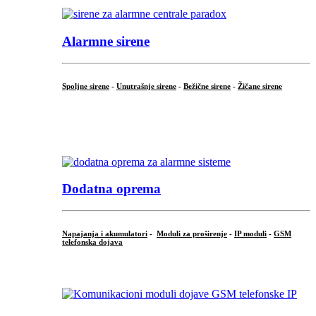
Alarmne sirene
Spoljne sirene
-
Unutrašnje sirene
-
Bežične sirene
-
Žičane sirene
...
.
Dodatna oprema
Napajanja i akumulatori
-
Moduli za proširenje
-
IP moduli
-
GSM
telefonska dojava
...