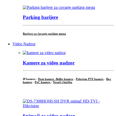
Parking barijere
Barijere za čuvanje parking mesta
Video Nadzor
Kamere za video nadzor
IP kamere -
Dom kamere -
Bullet kamere
-
Pokretne PTZ kamere
-
Box
kamere
-
PoC kamere
-
Nosači i kućišta
.
Snimači za video nadzor