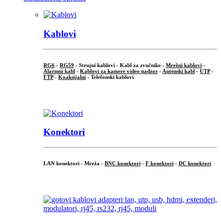
Kablovi
RG6
-
RG59
- Strujni kablovi - Kabl za zvučnike -
Mrežni kablovi
-
Alarmni kabl
-
Kablovi za kamere video nadzor
-
Antenski kabl
-
UTP
-
FTP
-
Koaksijalni
- Telefonski kablovi
...
Konektori
LAN konektori - Mreža -
BNC konektori
-
F konektori
-
DC konektori
...