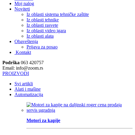
Moj nalog
Noviteti
Iz oblasti sistema tehničke zaštite
Iz oblasti tehnike
Iz oblasti rasvete
Iz oblasti video igara
Iz oblasti alata
Obaveštenja
Prijava za posao
Kontakt
Podrška
063 420757
Email: info@zoom.rs
PROIZVODI
Svi artikli
Alati i mašine
Automatizacija
Motori za kapije