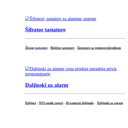
...
Šifrator tastature
Žičane tastature
-
Bežične tastature
-
Tastature sa primopredajnikom
...
Daljinski za alarm
Daljinci
-
SOS panik tasteri
-
Dvosmerni daljinski
-
Daljinski sa tagom
...
.