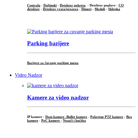
Centrala
-
Daljinski
-
Detektor pokreta
- Detektor poplave -
CO
detektor
-
Detektor vrata/prozora
-
Dimeri
-
Moduli
-
Sklopka
...
Parking barijere
Barijere za čuvanje parking mesta
Video Nadzor
Kamere za video nadzor
IP kamere -
Dom kamere -
Bullet kamere
-
Pokretne PTZ kamere
-
Box
kamere
-
PoC kamere
-
Nosači i kućišta
.