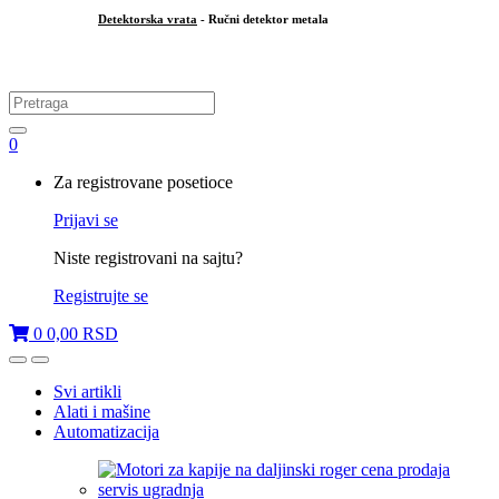
Detektorska vrata
- Ručni detektor metala
.
Search
for:
0
My
Za registrovane posetioce
Account
Prijavi se
Niste registrovani na sajtu?
Registrujte se
0
0,00
RSD
Open
Close
Svi artikli
Alati i mašine
Automatizacija