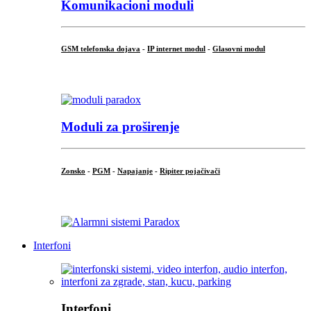
Komunikacioni moduli
GSM telefonska dojava
-
IP internet modul
-
Glasovni modul
...
Moduli za proširenje
Zonsko
-
PGM
-
Napajanje
-
Ripiter pojačivači
...
Interfoni
Interfoni