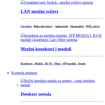
LAN mrežni svičevi
Gigabitni
-
Rekovski svičevi
-
industrijski
-
Ekonomični
-
POE svičevi
Mrežni konektori i moduli
Konektori - Moduli - RJ-45 - Fiber - SFP moduli - Ostalo
Kontrola pristupa
Detektor metala