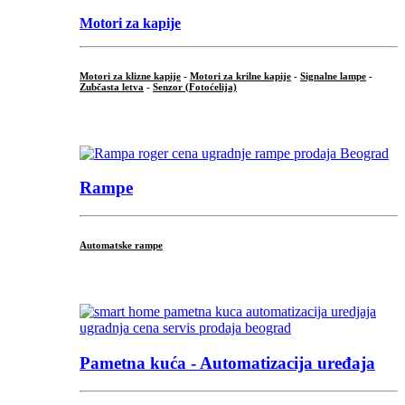
Motori za kapije
Motori za klizne kapije
-
Motori za krilne kapije
-
Signalne lampe
-
Zubčasta letva
-
Senzor (Fotoćelija)
...
Rampe
Automatske rampe
...
Pametna kuća - Automatizacija uređaja