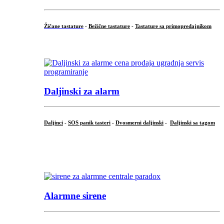
Žičane tastature
-
Bežične tastature
-
Tastature sa primopredajnikom
...
Daljinski za alarm
Daljinci
-
SOS panik tasteri
-
Dvosmerni daljinski
-
Daljinski sa tagom
...
.
Alarmne sirene