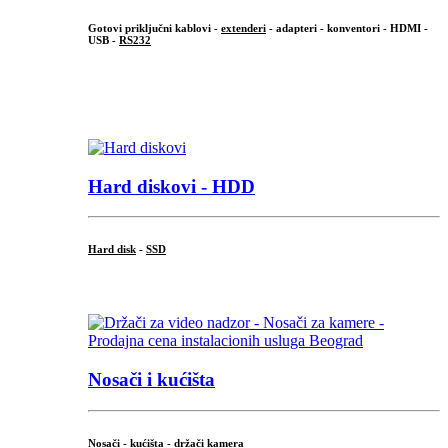
Gotovi priključni kablovi -
extenderi
- adapteri - konventori - HDMI -
USB -
RS232
...
.
Hard diskovi - HDD
Hard disk
-
SSD
...
Nosači i kućišta
Nosači - kućišta - držači kamera