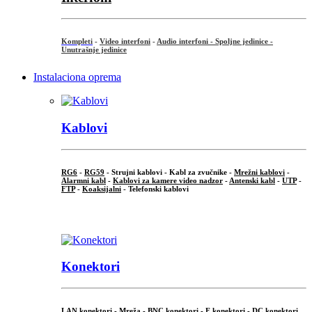
Kompleti
-
Video interfoni
-
Audio interfoni - Spoljne jedinice -
Unutrašnje jedinice
Instalaciona oprema
Kablovi
RG6
-
RG59
- Strujni kablovi - Kabl za zvučnike -
Mrežni kablovi
-
Alarmni kabl
-
Kablovi za kamere video nadzor
-
Antenski kabl
-
UTP
-
FTP
-
Koaksijalni
- Telefonski kablovi
...
Konektori
LAN konektori - Mreža -
BNC konektori
-
F konektori
-
DC konektori