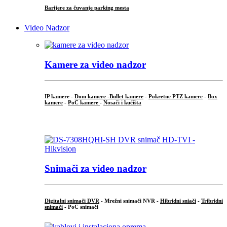
Barijere za čuvanje parking mesta
Video Nadzor
Kamere za video nadzor
IP kamere -
Dom kamere -
Bullet kamere
-
Pokretne PTZ kamere
-
Box
kamere
-
PoC kamere
-
Nosači i kućišta
.
Snimači za video nadzor
Digitalni snimači DVR
- Mrežni snimači NVR -
Hibridni sniači
-
Tribridni
snimači
- PoC snimači