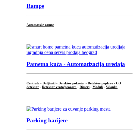
Rampe
Automatske rampe
...
Pametna kuća - Automatizacija uređaja
Centrala
-
Daljinski
-
Detektor pokreta
- Detektor poplave -
CO
detektor
-
Detektor vrata/prozora
-
Dimeri
-
Moduli
-
Sklopka
...
Parking barijere