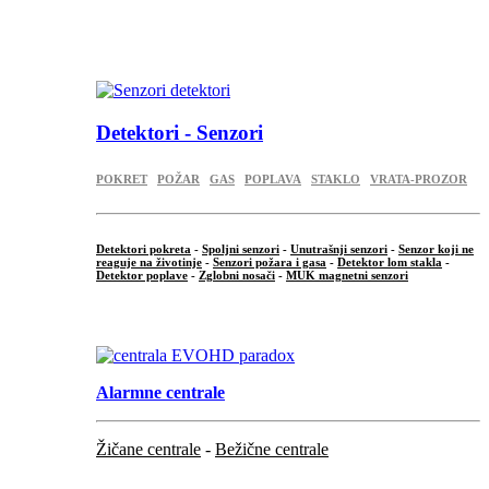
...
.
Detektori - Senzori
POKRET
POŽAR
GAS
POPLAVA
STAKLO
VRATA-PROZOR
Detektori pokreta
-
Spoljni senzori
-
Unutrašnji senzori
-
Senzor koji ne
reaguje na životinje
-
Senzori požara i gasa
-
Detektor lom stakla
-
Detektor poplave
-
Zglobni nosači
-
MUK magnetni senzori
.
Alarmne centrale
Žičane centrale
-
Bežične centrale
...