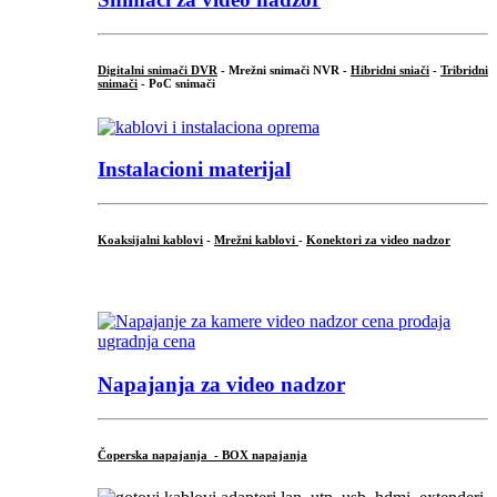
Digitalni snimači DVR
- Mrežni snimači NVR -
Hibridni sniači
-
Tribridni
snimači
- PoC snimači
Instalacioni materijal
Koaksijalni kablovi
-
Mrežni kablovi
-
Konektori za video nadzor
...
Napajanja za video nadzor
Čoperska napajanja - BOX napajanja