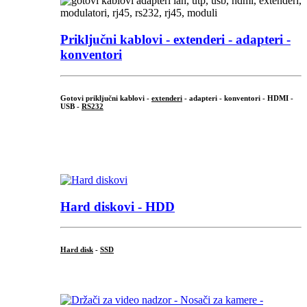
Priključni
kablovi - extenderi - adapteri -
konventori
Gotovi priključni kablovi -
extenderi
- adapteri - konventori - HDMI -
USB -
RS232
...
.
Hard diskovi - HDD
Hard disk
-
SSD
...