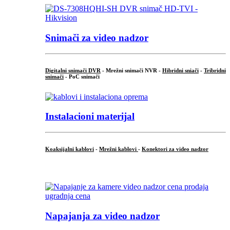
Snimači za video nadzor
Digitalni snimači DVR
- Mrežni snimači NVR -
Hibridni sniači
-
Tribridni
snimači
- PoC snimači
Instalacioni materijal
Koaksijalni kablovi
-
Mrežni kablovi
-
Konektori za video nadzor
...
Napajanja za video nadzor