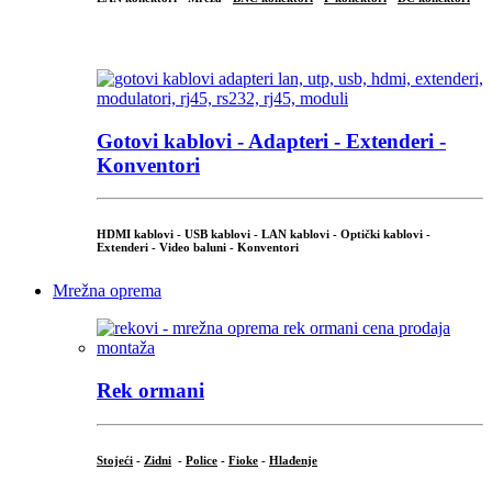
...
Gotovi kablovi - Adapteri - Extenderi -
Konventori
HDMI kablovi - USB kablovi - LAN kablovi - Optički kablovi -
Extenderi - Video baluni - Konventori
Mrežna oprema
Rek ormani
Stojeći
-
Zidni
-
Police
-
Fioke
-
Hlađenje