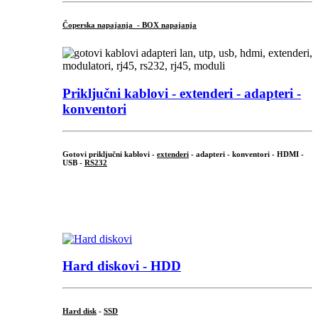
Čoperska napajanja - BOX napajanja
Priključni
kablovi - extenderi - adapteri -
konventori
Gotovi priključni kablovi -
extenderi
- adapteri - konventori - HDMI -
USB -
RS232
...
.
Hard diskovi - HDD
Hard disk
-
SSD