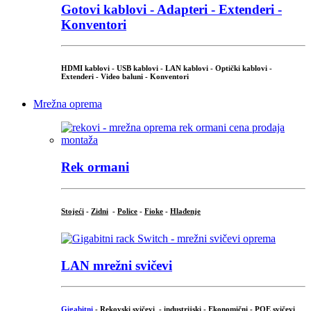
Gotovi kablovi - Adapteri - Extenderi -
Konventori
HDMI kablovi - USB kablovi - LAN kablovi - Optički kablovi -
Extenderi - Video baluni - Konventori
Mrežna oprema
Rek ormani
Stojeći
-
Zidni
-
Police
-
Fioke
-
Hlađenje
LAN mrežni svičevi
Gigabitni
-
Rekovski svičevi
-
industrijski
-
Ekonomični
-
POE svičevi