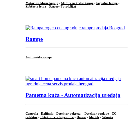
Motori za klizne kapije
-
Motori za krilne kapije
-
Signalne lampe
-
Zubčasta letva
-
Senzor (Fotoćelija)
...
Rampe
Automatske rampe
...
Pametna kuća - Automatizacija uređaja
Centrala
-
Daljinski
-
Detektor pokreta
- Detektor poplave -
CO
detektor
-
Detektor vrata/prozora
-
Dimeri
-
Moduli
-
Sklopka
...