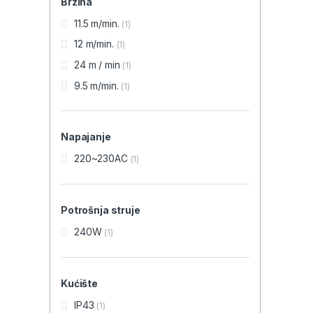
Brzina
11.5 m/min.
(1)
12 m/min.
(1)
24 m / min
(1)
9.5 m/min.
(1)
Napajanje
220~230AC
(1)
Potrošnja struje
240W
(1)
Kućište
IP43
(1)