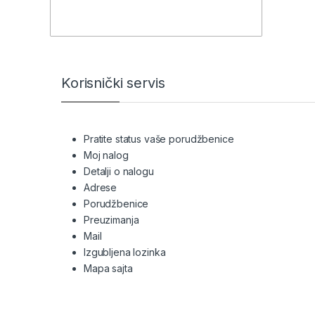
Brands Carousel
Korisnički servis
Pratite status vaše porudžbenice
Moj nalog
Detalji o nalogu
Adrese
Porudžbenice
Preuzimanja
Mail
Izgubljena lozinka
Mapa sajta