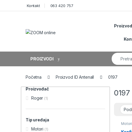
Skip to navigation
Skip to content
Kontakt
063 420 757
Proizvod
Kon
Search fo
PROIZVODI
Početna
Proizvod ID Antenall
0197
Proizvođač
0197
Roger
(1)
Tip uređaja
Motori
Motori
(1)
Konf