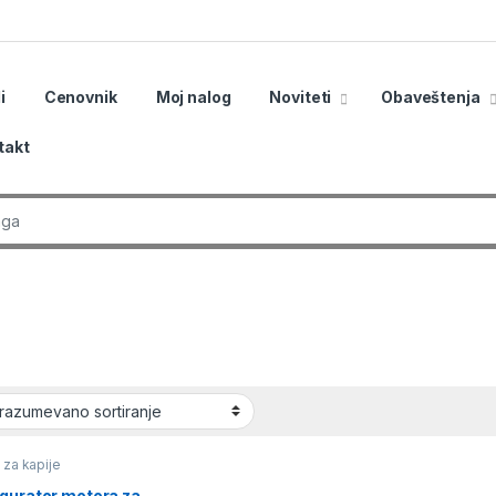
i
Cenovnik
Moj nalog
Noviteti
Obaveštenja
takt
r:
 za kapije
igurator motora za