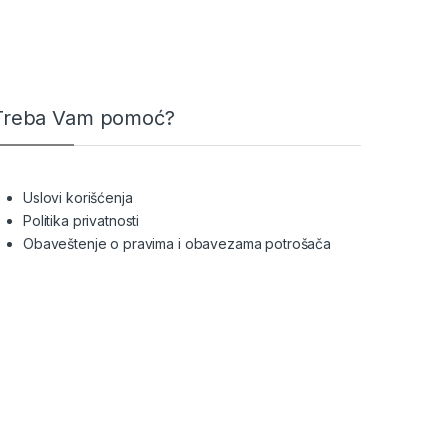
Treba Vam pomoć?
Uslovi korišćenja
Politika privatnosti
Obaveštenje o pravima i obavezama potrošača