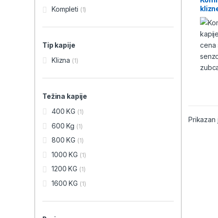
klizn
Kompleti
(1)
Tip kapije
Klizna
(1)
Težina kapije
400 KG
(1)
Prikazan 
600 Kg
(1)
800 KG
(1)
1000 KG
(1)
1200 KG
(1)
1600 KG
(1)