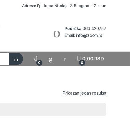
Adresa: Episkopa Nikolaja 2. Beograd – Zemun
Podrška
063 420757
Email: info@zoom.rs
My Account
0,00
RSD
0
0
Prikazan jedan rezultat