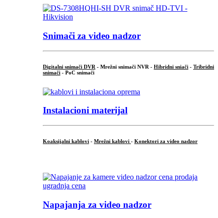
Snimači za video nadzor
Digitalni snimači DVR
- Mrežni snimači NVR -
Hibridni sniači
-
Tribridni
snimači
- PoC snimači
Instalacioni materijal
Koaksijalni kablovi
-
Mrežni kablovi
-
Konektori za video nadzor
...
Napajanja za video nadzor