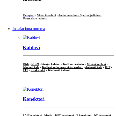
Kompleti
-
Video interfoni
-
Audio interfoni - Spoljne jedinice -
Unutrašnje jedinice
Instalaciona oprema
Kablovi
RG6
-
RG59
- Strujni kablovi - Kabl za zvučnike -
Mrežni kablovi
-
Alarmni kabl
-
Kablovi za kamere video nadzor
-
Antenski kabl
-
UTP
-
FTP
-
Koaksijalni
- Telefonski kablovi
...
Konektori
LAN konektori - Mreža -
BNC konektori
-
F konektori
-
DC konektori