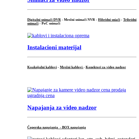
Digitalni snimači DVR
- Mrežni snimači NVR -
Hibridni sniači
-
Tribridni
snimači
- PoC snimači
Instalacioni materijal
Koaksijalni kablovi
-
Mrežni kablovi
-
Konektori za video nadzor
...
Napajanja za video nadzor
Čoperska napajanja - BOX napajanja