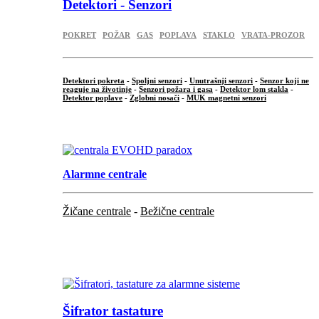
Detektori - Senzori
POKRET
POŽAR
GAS
POPLAVA
STAKLO
VRATA-PROZOR
Detektori pokreta
-
Spoljni senzori
-
Unutrašnji senzori
-
Senzor koji ne
reaguje na životinje
-
Senzori požara i gasa
-
Detektor lom stakla
-
Detektor poplave
-
Zglobni nosači
-
MUK magnetni senzori
.
Alarmne centrale
Žičane centrale
-
Bežične centrale
...
...
Šifrator tastature