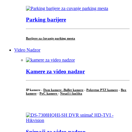
Parking barijere
Barijere za čuvanje parking mesta
Video Nadzor
Kamere za video nadzor
IP kamere -
Dom kamere -
Bullet kamere
-
Pokretne PTZ kamere
-
Box
kamere
-
PoC kamere
-
Nosači i kućišta
.
Snimači za video nadzor