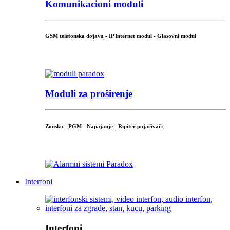
Komunikacioni moduli
GSM telefonska dojava
-
IP internet modul
-
Glasovni modul
...
Moduli za proširenje
Zonsko
-
PGM
-
Napajanje
-
Ripiter pojačivači
...
Interfoni
Interfoni