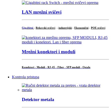
LAN mrežni svičevi
Gigabitni
-
Rekovski svičevi
-
industrijski
-
Ekonomični
-
POE svičevi
Mrežni konektori i moduli
Konektori - Moduli - RJ-45 - Fiber - SFP moduli - Ostalo
Kontrola pristupa
Detektor metala