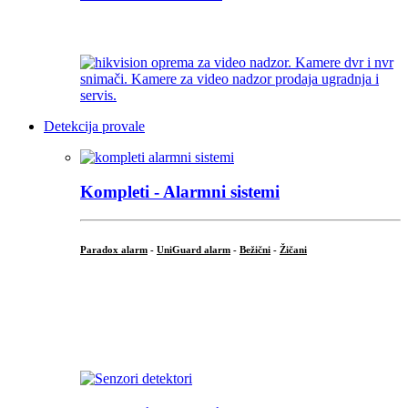
...
Detekcija provale
Kompleti - Alarmni sistemi
Paradox alarm
-
UniGuard alarm
-
Bežični
-
Žičani
...
...
.