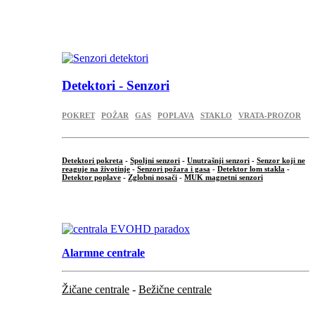
...
.
Detektori - Senzori
POKRET
POŽAR
GAS
POPLAVA
STAKLO
VRATA-PROZOR
Detektori pokreta
-
Spoljni senzori
-
Unutrašnji senzori
-
Senzor koji ne
reaguje na životinje
-
Senzori požara i gasa
-
Detektor lom stakla
-
Detektor poplave
-
Zglobni nosači
-
MUK magnetni senzori
.
Alarmne centrale
Žičane centrale
-
Bežične centrale
...