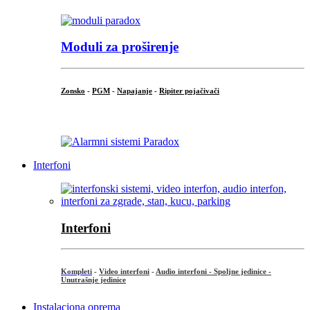
Moduli za proširenje
Zonsko
-
PGM
-
Napajanje
-
Ripiter pojačivači
...
Interfoni
Interfoni
Kompleti
-
Video interfoni
-
Audio interfoni - Spoljne jedinice -
Unutrašnje jedinice
Instalaciona oprema