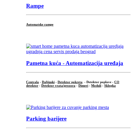
Rampe
Automatske rampe
...
Pametna kuća - Automatizacija uređaja
Centrala
-
Daljinski
-
Detektor pokreta
- Detektor poplave -
CO
detektor
-
Detektor vrata/prozora
-
Dimeri
-
Moduli
-
Sklopka
...
Parking barijere