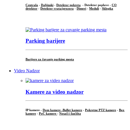
Centrala
-
Daljinski
-
Detektor pokreta
- Detektor poplave -
CO
detektor
-
Detektor vrata/prozora
-
Dimeri
-
Moduli
-
Sklopka
...
Parking barijere
Barijere za čuvanje parking mesta
Video Nadzor
Kamere za video nadzor
IP kamere -
Dom kamere -
Bullet kamere
-
Pokretne PTZ kamere
-
Box
kamere
-
PoC kamere
-
Nosači i kućišta
.