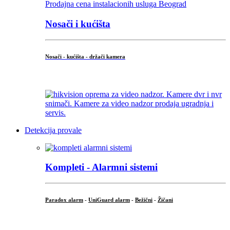
Nosači i kućišta
Nosači - kućišta - držači kamera
...
Detekcija provale
Kompleti - Alarmni sistemi
Paradox alarm
-
UniGuard alarm
-
Bežični
-
Žičani
...