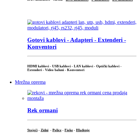
...
Gotovi kablovi - Adapteri - Extenderi -
Konventori
HDMI kablovi - USB kablovi - LAN kablovi - Optički kablovi -
Extenderi - Video baluni - Konventori
Mrežna oprema
Rek ormani
Stojeći
-
Zidni
-
Police
-
Fioke
-
Hlađenje