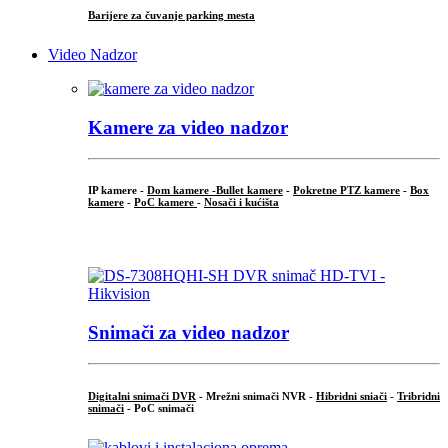
Barijere za čuvanje parking mesta
Video Nadzor
Kamere za video nadzor
IP kamere -
Dom kamere -
Bullet kamere
-
Pokretne PTZ kamere
-
Box
kamere
-
PoC kamere
-
Nosači i kućišta
.
Snimači za video nadzor
Digitalni snimači DVR
- Mrežni snimači NVR -
Hibridni sniači
-
Tribridni
snimači
- PoC snimači