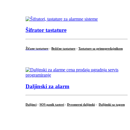
...
Šifrator tastature
Žičane tastature
-
Bežične tastature
-
Tastature sa primopredajnikom
...
Daljinski za alarm
Daljinci
-
SOS panik tasteri
-
Dvosmerni daljinski
-
Daljinski sa tagom
...
.