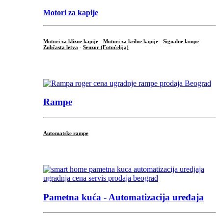
Motori za kapije
Motori za klizne kapije
-
Motori za krilne kapije
-
Signalne lampe
-
Zubčasta letva
-
Senzor (Fotoćelija)
...
Rampe
Automatske rampe
...
Pametna kuća - Automatizacija uređaja