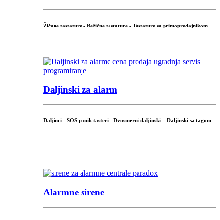
Žičane tastature
-
Bežične tastature
-
Tastature sa primopredajnikom
...
Daljinski za alarm
Daljinci
-
SOS panik tasteri
-
Dvosmerni daljinski
-
Daljinski sa tagom
...
.
Alarmne sirene