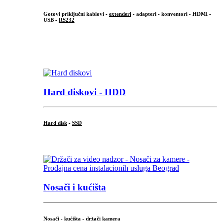
Gotovi priključni kablovi -
extenderi
- adapteri - konventori - HDMI -
USB -
RS232
...
.
Hard diskovi - HDD
Hard disk
-
SSD
...
Nosači i kućišta
Nosači - kućišta - držači kamera