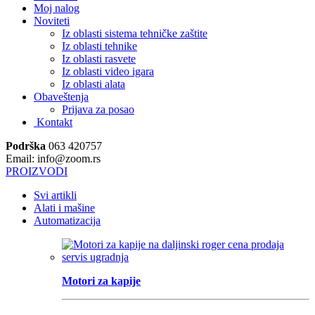
Moj nalog
Noviteti
Iz oblasti sistema tehničke zaštite
Iz oblasti tehnike
Iz oblasti rasvete
Iz oblasti video igara
Iz oblasti alata
Obaveštenja
Prijava za posao
Kontakt
Podrška
063 420757
Email: info@zoom.rs
PROIZVODI
Svi artikli
Alati i mašine
Automatizacija
Motori za kapije