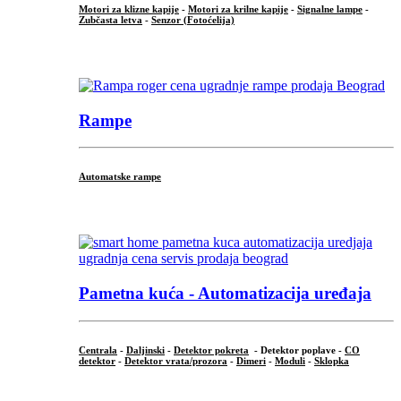
Motori za klizne kapije
-
Motori za krilne kapije
-
Signalne lampe
-
Zubčasta letva
-
Senzor (Fotoćelija)
...
Rampe
Automatske rampe
...
Pametna kuća - Automatizacija uređaja
Centrala
-
Daljinski
-
Detektor pokreta
- Detektor poplave -
CO
detektor
-
Detektor vrata/prozora
-
Dimeri
-
Moduli
-
Sklopka
...