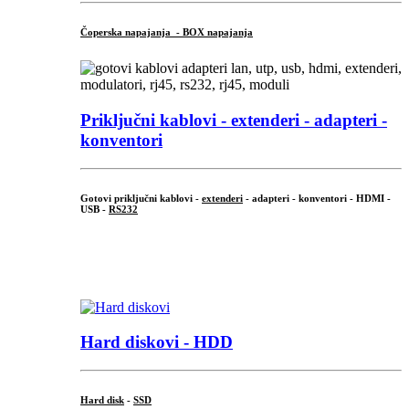
Čoperska napajanja - BOX napajanja
Priključni
kablovi - extenderi - adapteri -
konventori
Gotovi priključni kablovi -
extenderi
- adapteri - konventori - HDMI -
USB -
RS232
...
.
Hard diskovi - HDD
Hard disk
-
SSD