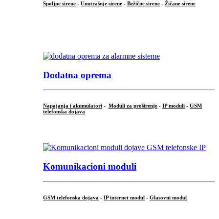
Spoljne sirene
-
Unutrašnje sirene
-
Bežične sirene
-
Žičane sirene
...
.
Dodatna oprema
Napajanja i akumulatori
-
Moduli za proširenje
-
IP moduli
-
GSM
telefonska dojava
...
Komunikacioni moduli
GSM telefonska dojava
-
IP internet modul
-
Glasovni modul
...