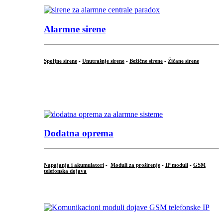
Alarmne sirene
Spoljne sirene
-
Unutrašnje sirene
-
Bežične sirene
-
Žičane sirene
...
.
Dodatna oprema
Napajanja i akumulatori
-
Moduli za proširenje
-
IP moduli
-
GSM
telefonska dojava
...