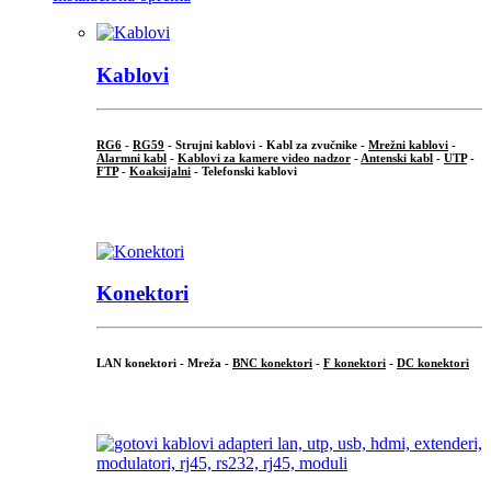
Kablovi
RG6
-
RG59
- Strujni kablovi - Kabl za zvučnike -
Mrežni kablovi
-
Alarmni kabl
-
Kablovi za kamere video nadzor
-
Antenski kabl
-
UTP
-
FTP
-
Koaksijalni
- Telefonski kablovi
...
Konektori
LAN konektori - Mreža -
BNC konektori
-
F konektori
-
DC konektori
...