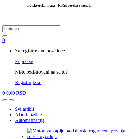
Detektorska vrata
- Ručni detektor metala
.
Search
for:
0
My
Za registrovane posetioce
Account
Prijavi se
Niste registrovani na sajtu?
Registrujte se
0
0,00
RSD
Open
Close
Svi artikli
Alati i mašine
Automatizacija