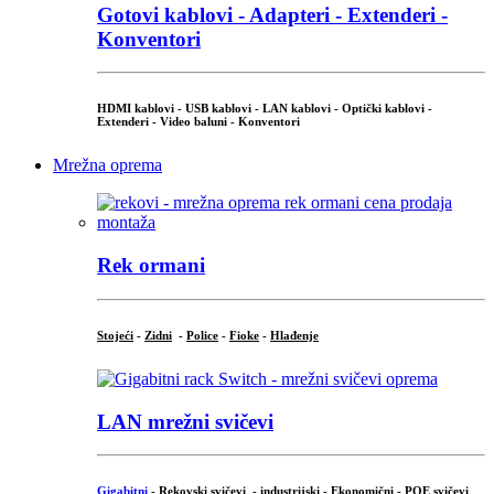
Gotovi kablovi - Adapteri - Extenderi -
Konventori
HDMI kablovi - USB kablovi - LAN kablovi - Optički kablovi -
Extenderi - Video baluni - Konventori
Mrežna oprema
Rek ormani
Stojeći
-
Zidni
-
Police
-
Fioke
-
Hlađenje
LAN mrežni svičevi
Gigabitni
-
Rekovski svičevi
-
industrijski
-
Ekonomični
-
POE svičevi