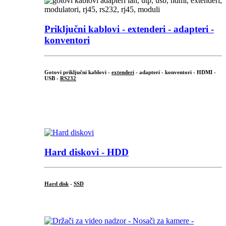
Priključni
kablovi - extenderi - adapteri -
konventori
Gotovi priključni kablovi -
extenderi
- adapteri - konventori - HDMI -
USB -
RS232
...
.
Hard diskovi - HDD
Hard disk
-
SSD
...