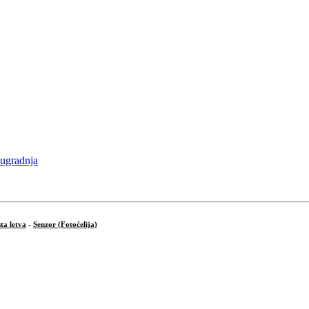
ta letva
-
Senzor (Fotoćelija)