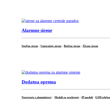
...
.
Alarmne sirene
Spoljne sirene
-
Unutrašnje sirene
-
Bežične sirene
-
Žičane sirene
...
.
Dodatna oprema
Napajanja i akumulatori
-
Moduli za proširenje
-
IP moduli
-
GSM telefon
...