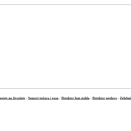
aguje na životinje
-
Senzori požara i gasa
-
Detektor lom stakla
-
Detektor poplave
-
Zglobni