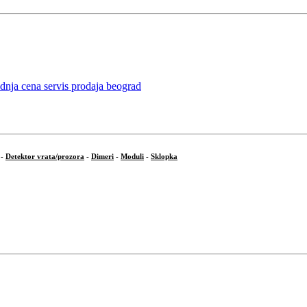
-
Detektor vrata/prozora
-
Dimeri
-
Moduli
-
Sklopka