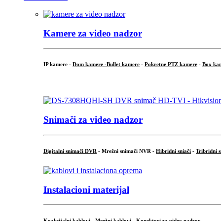
Kamere za video nadzor
IP kamere -
Dom kamere -
Bullet kamere
-
Pokretne PTZ kamere
-
Box ka
.
Snimači za video nadzor
Digitalni snimači DVR
- Mrežni snimači NVR -
Hibridni sniači
-
Tribridni 
Instalacioni materijal
Koaksijalni kablovi
-
Mrežni kablovi
-
Konektori za video nadzor