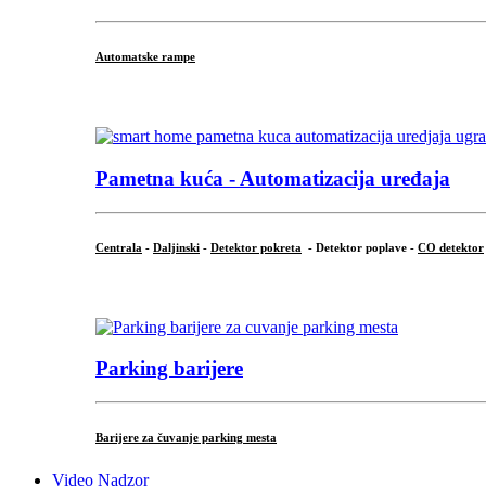
Automatske rampe
...
Pametna kuća - Automatizacija uređaja
Centrala
-
Daljinski
-
Detektor pokreta
- Detektor poplave -
CO detektor
...
Parking barijere
Barijere za čuvanje parking mesta
Video Nadzor