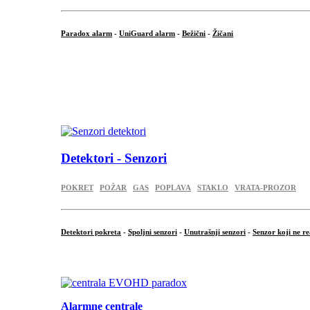
Paradox alarm
-
UniGuard alarm
-
Bežični
-
Žičani
...
...
.
Detektori - Senzori
POKRET
POŽAR
GAS
POPLAVA
STAKLO
VRATA-PROZOR
Detektori pokreta
-
Spoljni senzori
-
Unutrašnji senzori
-
Senzor koji ne re
.
Alarmne centrale