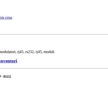
onventori
B -
RS232