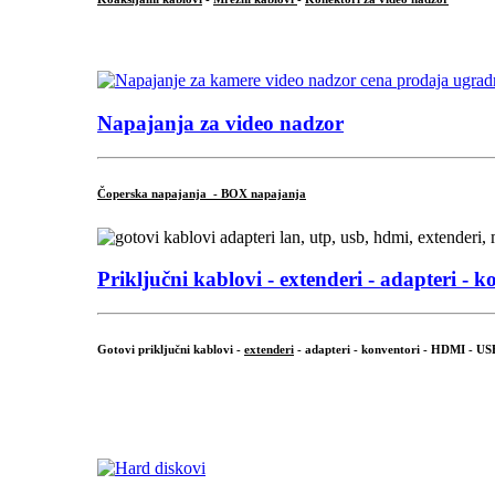
...
Napajanja za video nadzor
Čoperska napajanja - BOX napajanja
Priključni
kablovi - extenderi - adapteri - k
Gotovi priključni kablovi -
extenderi
- adapteri - konventori - HDMI - US
...
.