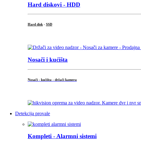
Hard diskovi - HDD
Hard disk
-
SSD
...
Nosači i kućišta
Nosači - kućišta - držači kamera
...
Detekcija provale
Kompleti - Alarmni sistemi