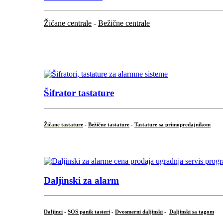
Žičane centrale
-
Bežične centrale
...
...
Šifrator tastature
Žičane tastature
-
Bežične tastature
-
Tastature sa primopredajnikom
...
Daljinski za alarm
Daljinci
-
SOS panik tasteri
-
Dvosmerni daljinski
-
Daljinski sa tagom