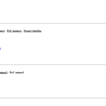
mere
-
PoC kamere
-
Nosači i kućišta
snimači
- PoC snimači